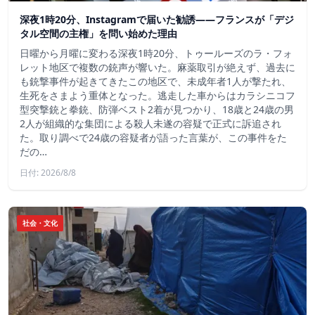
深夜1時20分、Instagramで届いた勧誘――フランスが「デジ
タル空間の主権」を問い始めた理由
日曜から月曜に変わる深夜1時20分、トゥールーズのラ・フォ
レット地区で複数の銃声が響いた。麻薬取引が絶えず、過去に
も銃撃事件が起きてきたこの地区で、未成年者1人が撃たれ、
生死をさまよう重体となった。逃走した車からはカラシニコフ
型突撃銃と拳銃、防弾ベスト2着が見つかり、18歳と24歳の男
2人が組織的な集団による殺人未遂の容疑で正式に訴追され
た。取り調べで24歳の容疑者が語った言葉が、この事件をた
だの…
日付: 2026/8/8
社会・文化