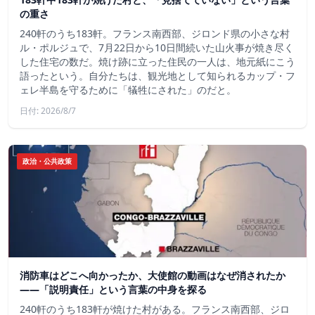
の重さ
240軒のうち183軒。フランス南西部、ジロンド県の小さな村
ル・ポルジュで、7月22日から10日間続いた山火事が焼き尽く
した住宅の数だ。焼け跡に立った住民の一人は、地元紙にこう
語ったという。自分たちは、観光地として知られるカップ・フ
ェレ半島を守るために「犠牲にされた」のだと。
日付: 2026/8/7
政治・公共政策
消防車はどこへ向かったか、大使館の動画はなぜ消されたか
——「説明責任」という言葉の中身を探る
240軒のうち183軒が焼けた村がある。フランス南西部、ジロ