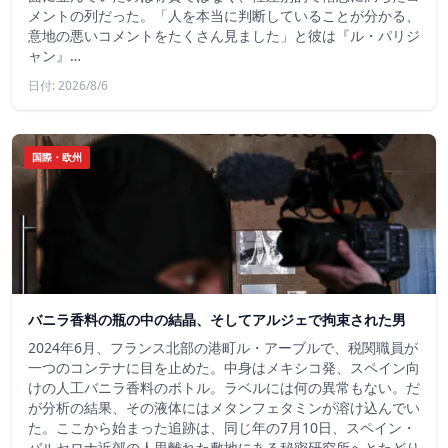
メントの列だった。「人を本当に判断していることが分かる、
意地の悪いコメントをたくさん見ました」と彼は『ル・パリジ
ャン』…
日付: 2026/8/6
国際・欧州
バニラ香料の瓶の中の結晶、そしてアルジェで拘束された男
2024年6月、フランス北部の港町ル・アーブルで、税関職員が
一つのコンテナに目を止めた。中身はメキシコ発、スペイン向
けの人工バニラ香料のボトル。ラベルには何の異常もない。だ
が分析の結果、その液体にはメタンフェタミンが溶け込んでい
た。ここから始まった追跡は、同じ年の7月10日、スペイン・
バルセロナ近郊の人里離れた敷地にある秘密研究所へとたどり