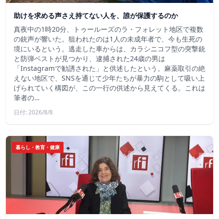
助けを求める声さえ持てない人を、誰が保護するのか
真夜中の1時20分、トゥールーズのラ・フォレット地区で複数
の銃声が響いた。狙われたのは1人の未成年者で、今も生死の
境にいるという。逃走した車からは、カラシニコフ型の突撃銃
と防弾ベストが見つかり、逮捕された24歳の男は
「Instagramで勧誘された」と供述したという。麻薬取引の絶
えない地区で、SNSを通じて少年たちが暴力の駒として吸い上
げられていく構図が、この一行の供述から見えてくる。これは
筆者の…
日付: 2026/8/8
暮らし・教育・健康