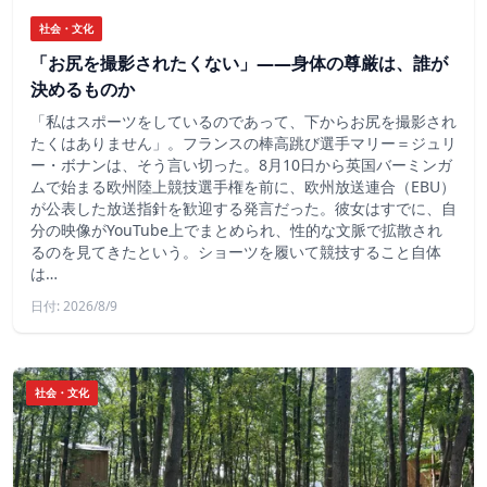
社会・文化
「お尻を撮影されたくない」――身体の尊厳は、誰が
決めるものか
「私はスポーツをしているのであって、下からお尻を撮影され
たくはありません」。フランスの棒高跳び選手マリー＝ジュリ
ー・ボナンは、そう言い切った。8月10日から英国バーミンガ
ムで始まる欧州陸上競技選手権を前に、欧州放送連合（EBU）
が公表した放送指針を歓迎する発言だった。彼女はすでに、自
分の映像がYouTube上でまとめられ、性的な文脈で拡散され
るのを見てきたという。ショーツを履いて競技すること自体
は…
日付: 2026/8/9
社会・文化