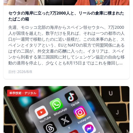
セウタの海岸に立った7万2000人と、リールの倉庫に積まれた
たばこの箱
先週、モロッコ北部の海岸からスペイン領セウタへ、7万2000
人が国境を越えた。数字だけを見れば、それは一つの都市の人
口が一週間で移動したのに近い規模だ。この出来事のあと、ス
ペインとイタリアという、EUとNATOの双方で同盟関係にある
はずの二国が、外交文書の応酬に入った。イタリアは、スペイ
ンから到着する第三国国民に対してシェンゲン協定の自由な移
動の適用を停止し、少なくとも8月15日まではこれを撤回し…
日付: 2026/8/8
科学技術・デジタル