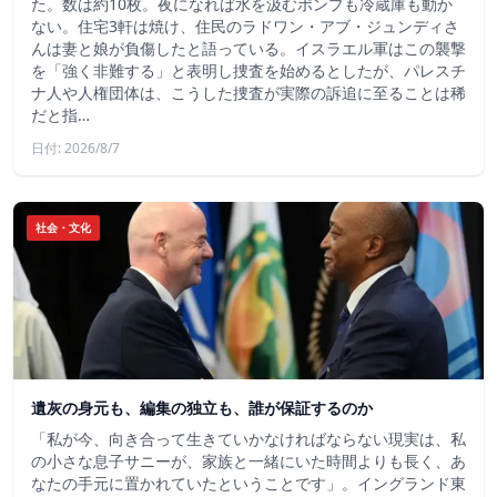
た。数は約10枚。夜になれば水を汲むポンプも冷蔵庫も動か
ない。住宅3軒は焼け、住民のラドワン・アブ・ジュンディさ
んは妻と娘が負傷したと語っている。イスラエル軍はこの襲撃
を「強く非難する」と表明し捜査を始めるとしたが、パレスチ
ナ人や人権団体は、こうした捜査が実際の訴追に至ることは稀
だと指…
日付: 2026/8/7
社会・文化
遺灰の身元も、編集の独立も、誰が保証するのか
「私が今、向き合って生きていかなければならない現実は、私
の小さな息子サニーが、家族と一緒にいた時間よりも長く、あ
なたの手元に置かれていたということです」。イングランド東