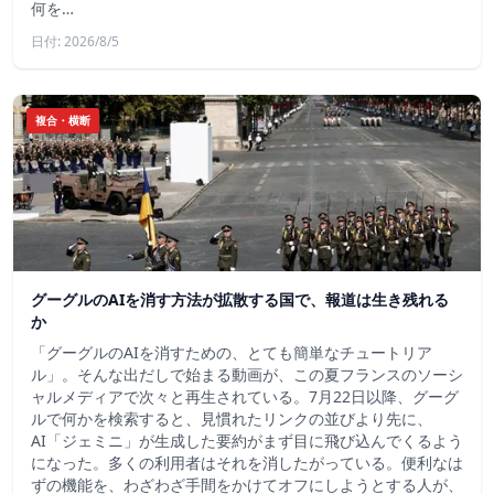
何を…
日付: 2026/8/5
複合・横断
グーグルのAIを消す方法が拡散する国で、報道は生き残れる
か
「グーグルのAIを消すための、とても簡単なチュートリア
ル」。そんな出だしで始まる動画が、この夏フランスのソーシ
ャルメディアで次々と再生されている。7月22日以降、グーグ
ルで何かを検索すると、見慣れたリンクの並びより先に、
AI「ジェミニ」が生成した要約がまず目に飛び込んでくるよう
になった。多くの利用者はそれを消したがっている。便利なは
ずの機能を、わざわざ手間をかけてオフにしようとする人が、