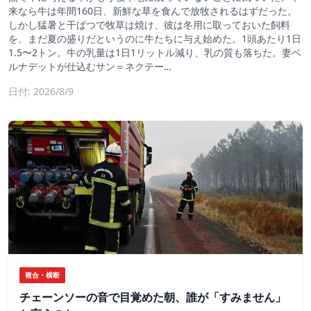
来なら牛は年間160日、新鮮な草を食んで放牧されるはずだった。
しかし猛暑と干ばつで牧草は焼け、彼は冬用に取っておいた飼料
を、まだ夏の盛りだというのに牛たちに与え始めた。1頭あたり1日
1.5〜2トン。牛の乳量は1日1リットル減り、乳の質も落ちた。妻ベ
ルナデットが仕込むサン＝ネクテー…
日付: 2026/8/9
複合・横断
チェーンソーの音で目覚めた朝、誰が「すみません」