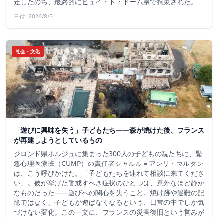
走したのち、最終的にピュイ・ド・ドーム県で拘束された。
日付: 2026/8/5
社会・文化
「遊びに興味を失う」子どもたち——森が焼けた後、フランス
が再建しようとしているもの
ジロンド県ポルジュに集まった300人の子どもの親たちに、緊
急心理医療班（CUMP）の責任者シャルル＝アンリ・マルタン
は、こう呼びかけた。「子どもたちを連れて相談に来てくださ
い」。彼が挙げた警戒すべき症状のひとつは、意外なほど静か
なものだった――遊びへの関心を失うこと。焼け跡や避難の記
憶ではなく、子どもが遊ばなくなるという、日常の中でしか気
づけない変化。この一文に、フランスの災害復旧という営みが