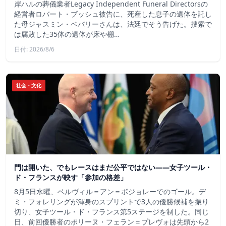
岸ハルの葬儀業者Legacy Independent Funeral Directorsの
経営者ロバート・ブッシュ被告に、死産した息子の遺体を託し
た母ジャスミン・ベバリーさんは、法廷でそう告げた。捜索で
は腐敗した35体の遺体が床や棚…
日付: 2026/8/6
社会・文化
門は開いた、でもレースはまだ公平ではない――女子ツール・
ド・フランスが映す「参加の格差」
8月5日水曜、ベルヴィル＝アン＝ボジョレーでのゴール。デ
ミ・フォレリングが渾身のスプリントで3人の優勝候補を振り
切り、女子ツール・ド・フランス第5ステージを制した。同じ
日、前回優勝者のポリーヌ・フェラン＝プレヴォは先頭から2