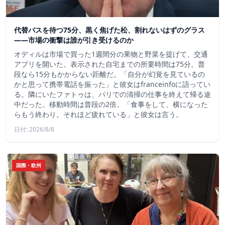
代替バスを待つ75分、黒く焦げた松、割れないはずのグラス
——市場の衝撃は誰が引き受けるのか
オディルは市場で買った1週間分の果物と野菜を提げて、交通
アプリを開いた。表示された自宅までの所要時間は75分。普
段なら15分もかからない距離だ。「自分が幻覚を見ているの
かと思って携帯電話を振った」と彼女はfranceinfoに語ってい
る。隣にいたファトゥは、パリでの清掃の仕事を終えて帰る途
中だった。移動時間は普段の2倍。「食事をして、横になった
らもう終わり。それほど疲れている」と彼女は言う。
日付: 2026/8/8
国際・欧州