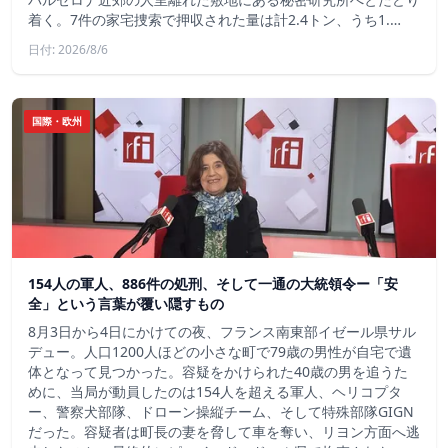
着く。7件の家宅捜索で押収された量は計2.4トン、うち1.…
日付: 2026/8/6
国際・欧州
154人の軍人、886件の処刑、そして一通の大統領令ー「安
全」という言葉が覆い隠すもの
8月3日から4日にかけての夜、フランス南東部イゼール県サル
デュー。人口1200人ほどの小さな町で79歳の男性が自宅で遺
体となって見つかった。容疑をかけられた40歳の男を追うた
めに、当局が動員したのは154人を超える軍人、ヘリコプタ
ー、警察犬部隊、ドローン操縦チーム、そして特殊部隊GIGN
だった。容疑者は町長の妻を脅して車を奪い、リヨン方面へ逃