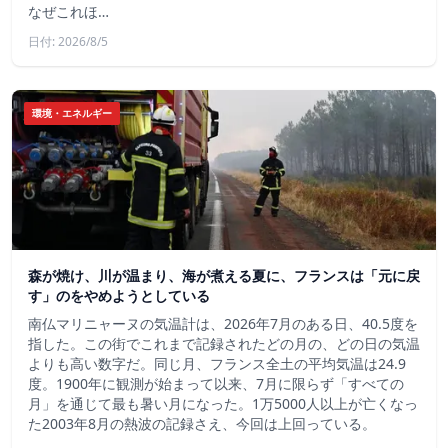
なぜこれほ…
日付: 2026/8/5
環境・エネルギー
森が焼け、川が温まり、海が煮える夏に、フランスは「元に戻
す」のをやめようとしている
南仏マリニャーヌの気温計は、2026年7月のある日、40.5度を
指した。この街でこれまで記録されたどの月の、どの日の気温
よりも高い数字だ。同じ月、フランス全土の平均気温は24.9
度。1900年に観測が始まって以来、7月に限らず「すべての
月」を通じて最も暑い月になった。1万5000人以上が亡くなっ
た2003年8月の熱波の記録さえ、今回は上回っている。