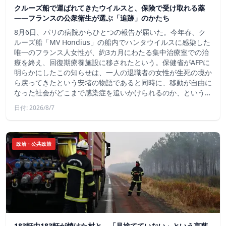
クルーズ船で運ばれてきたウイルスと、保険で受け取れる薬
――フランスの公衆衛生が選ぶ「追跡」のかたち
8月6日、パリの病院からひとつの報告が届いた。今年春、ク
ルーズ船「MV Hondius」の船内でハンタウイルスに感染した
唯一のフランス人女性が、約3カ月にわたる集中治療室での治
療を終え、回復期療養施設に移されたという。保健省がAFPに
明らかにしたこの知らせは、一人の退職者の女性が生死の境か
ら戻ってきたという安堵の物語であると同時に、移動が自由に
なった社会がどこまで感染症を追いかけられるのか、という…
日付: 2026/8/7
政治・公共政策
183軒中183軒が焼けた村と、「見捨てていない」という言葉