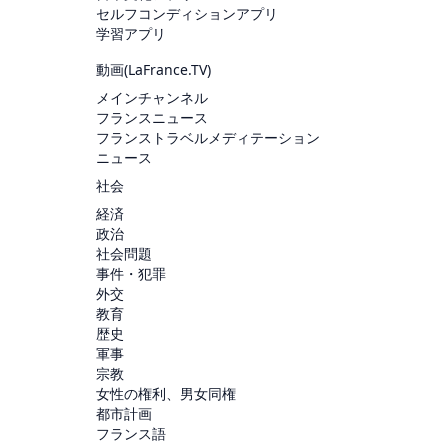
セルフコンディションアプリ
学習アプリ
動画(
LaFrance.TV
)
メインチャンネル
フランスニュース
フランストラベルメディテーション
ニュース
社会
経済
政治
社会問題
事件・犯罪
外交
教育
歴史
軍事
宗教
女性の権利、男女同権
都市計画
フランス語