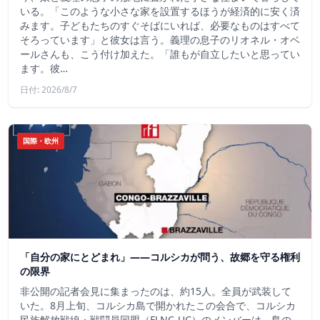
いる。「このような小さな家を設置するほうが経済的に安く済
みます。子どもたちのすぐそばにいれば、必要なものはすべて
そろっています」と彼女は言う。義理の息子のリオネル・オベ
ールさんも、こう付け加えた。「誰もが自立したいと思ってい
ます。彼…
日付: 2026/8/7
国際・欧州
「自分の家にとどまれ」——コルシカが問う、故郷を守る権利
の限界
非公開の記者会見に集まったのは、約15人。全員が武装して
いた。8月上旬、コルシカ島で開かれたこの会合で、コルシカ
民族解放戦線・戦闘員同盟（FLNC-UC）のメンバーは、島の