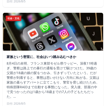
日付: 2026/8/5
社会・文化
家族という密室に、社会はいつ踏み込むべきか
8月4日の未明、フランス東部モゼル県ウッピー。深夜11時過
ぎ、警察は路上での暴行の通報を受けて駆けつけた。39歳の
父親が18歳の娘の髪をつかみ、引きずっていたという。だが
警察が到着すると、事態は思いがけない方向に転がる。父親は
家族の暮らすアパートに立てこもり、警官を脅し続けたため、
特殊部隊RAIDまで出動する事態になった。突入後、部屋の中
で見つかったのは1歳から18歳までの7人の子どもたちだっ
た。…
日付: 2026/8/5