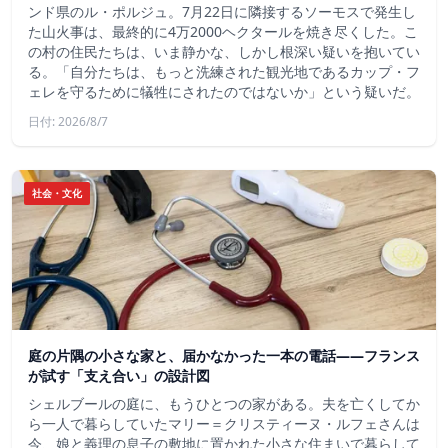
ンド県のル・ポルジュ。7月22日に隣接するソーモスで発生し
た山火事は、最終的に4万2000ヘクタールを焼き尽くした。こ
の村の住民たちは、いま静かな、しかし根深い疑いを抱いてい
る。「自分たちは、もっと洗練された観光地であるカップ・フ
ェレを守るために犠牲にされたのではないか」という疑いだ。
日付: 2026/8/7
社会・文化
庭の片隅の小さな家と、届かなかった一本の電話——フランス
が試す「支え合い」の設計図
シェルブールの庭に、もうひとつの家がある。夫を亡くしてか
ら一人で暮らしていたマリー＝クリスティーヌ・ルフェさんは
今、娘と義理の息子の敷地に置かれた小さな住まいで暮らして