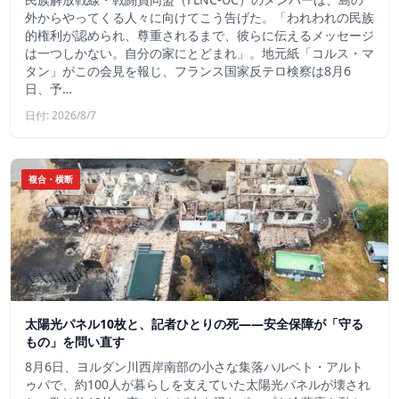
外からやってくる人々に向けてこう告げた。「われわれの民族
的権利が認められ、尊重されるまで、彼らに伝えるメッセージ
は一つしかない。自分の家にとどまれ」。地元紙「コルス・マ
タン」がこの会見を報じ、フランス国家反テロ検察は8月6
日、予…
日付: 2026/8/7
複合・横断
太陽光パネル10枚と、記者ひとりの死——安全保障が「守る
もの」を問い直す
8月6日、ヨルダン川西岸南部の小さな集落ハルベト・アルト
ゥバで、約100人が暮らしを支えていた太陽光パネルが壊され