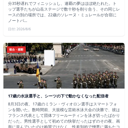
分35秒遅れでフィニッシュし、連覇の夢はほぼ絶たれた。ト
ップ選手たちが山岳ステージで数十秒を削り合う、その同じレ
ースの別の場所では、22歳のソレーヌ・ミュレールが合宿に
ノートパ…
日付: 2026/8/6
複合・横断
17歳の水泳選手と、シーツの下で動かなくなった配信者
8月3日の夜、17歳のミラン・ヴィオロン選手はスマートフォ
ンを開いた。数時間前、大規模な芸術水泳大会の決勝で、彼は
フランス代表として団体フリールーティンを泳ぎ切ったばかり
だった。男性選手として初めての快挙だったはずのその夜、画
面に並んでいたのは称賛ではなく、性差別的で憎悪に満ちたコ