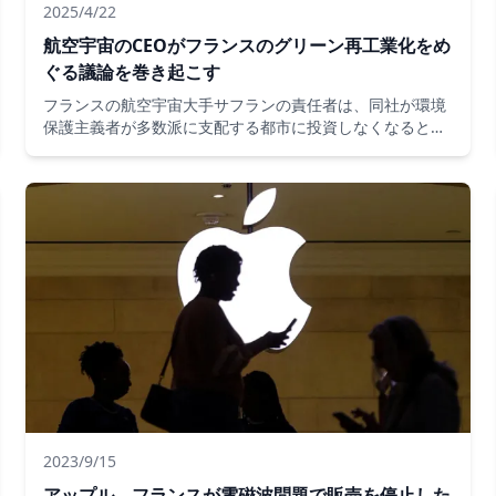
2025/4/22
航空宇宙のCEOがフランスのグリーン再工業化をめ
ぐる議論を巻き起こす
フランスの航空宇宙大手サフランの責任者は、同社が環境
保護主義者が多数派に支配する都市に投資しなくなると宣
言した後、政治的な論争に火をつけました。
2023/9/15
アップル、フランスが電磁波問題で販売を停止した