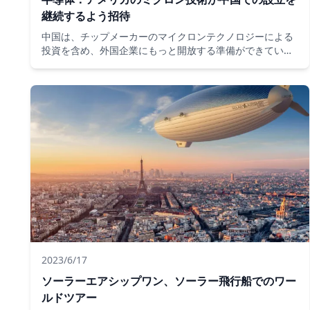
継続するよう招待
中国は、チップメーカーのマイクロンテクノロジーによる
投資を含め、外国企業にもっと開放する準備ができてい
る。アメリカのコンピュータ大手サンジェイ・メヘロトラ
のCEOに語ったのは、中国の王ウェンタオ商務大臣だっ
た。これは、両当事者が慎重に準備している2つの経済大
国間の関係の温暖化の兆候です。
2023/6/17
ソーラーエアシップワン、ソーラー飛行船でのワー
ルドツアー