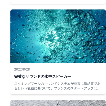
ェーディング装置を開発しました。接続されたモバイルパ
ネルのセットで構成されるこのシステムは、植物の成長を
促進する微気候を作成するために、フィールドに自動的に
展開されます。
2022/8/28
完璧なサウンドの水中スピーカー
スイミングプールのサウンドシステムが非常に低品質であ
るという観察に基づいて、フランスのスタートアップは水
中で完璧な音を提供する水中スピーカーを作成しました。
この革新は、フランス海搾取研究所のイフレマーの研究か
ら来ています。