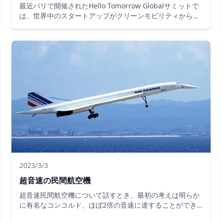
最近パリで開催されたHello Tomorrow Globalサミットで
は、世界中のスタートアップがクリーンモビリティから量
子コンピューティングまで、さまざまな分野で技術を紹介
しました。フランスのスタートアップは、革新的なソリュ
ーションを提示する最前線にいました。
2023/3/3
超音速の民間航空機
超音速民間航空機について話すとき、最初の考えは明らか
に有名なコンコルド、ほぼ2倍の音速に達することができ
るフランスとイギリスによって作られたこの信じられない