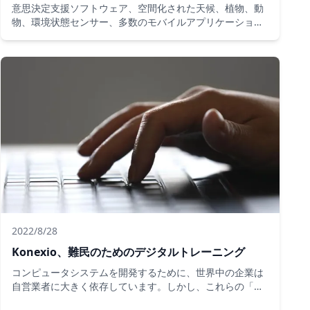
意思決定支援ソフトウェア、空間化された天候、植物、動
物、環境状態センサー、多数のモバイルアプリケーショ
ン、ロボット栽培者。「グリーン」とデジタル革命に捧げ
られた最新のイノベーションは、パリで3月5日まで開催さ
れる第59回国際農業ショーで展示されています。
2022/8/28
Konexio、難民のためのデジタルトレーニング
コンピュータシステムを開発するために、世界中の企業は
自営業者に大きく依存しています。しかし、これらの「デ
ジタルフリーランサー」は、これらの企業の要求を満たす