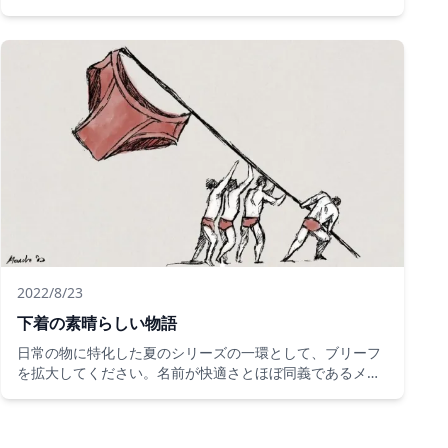
のに苦労しています。これが、フランスの協会が、デジタ
ル職業のトレーニングプログラムを通じて、失業中の視聴
者だけでなく、世界のいくつかの国の難民の可能性を悪用
することを決定した理由です。
2022/8/23
下着の素晴らしい物語
日常の物に特化した夏のシリーズの一環として、ブリーフ
を拡大してください。名前が快適さとほぼ同義であるメン
ズワードローブのこの作品は、事実上ファッション史の影
にその方法を作りました。