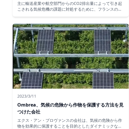
主に輸送産業や航空部門からのCO2排出量によって引き起
こされる気候危機の課題に対処するために、フランスの会
社ユーロエアシップは太陽エネルギーで動く飛行船を開発
しました。同社はVivatech 2023への訪問を利用して、化
石燃料、CO2排出量をノンストップで世界をツアーする
Solar Airship One航空機の発売を発表しました。
2023/3/11
Ombrea、気候の危険から作物を保護する方法を見
つけた会社
エクス・アン・プロヴァンスの会社は、気候の危険から作
物を効果的に保護することを目的としたダイナミックなシ