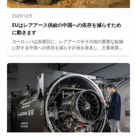
2025/12/5
EUはレアアース供給の中国への依存を減らすため
に動きます
ヨーロッパは水曜日に、レアアースやその他の重要な鉱物
に対する中国への依存を減らす計画を発表し、主要産業に
必要な供給を確保するための新たな前線を開く。
RESourceEUとして知られるこのイニシアチブは、エネル
ギーから防衛までセクターをサポートする材料に対するブ
ロックのより多くの制御を与えることを目的としていま
す。