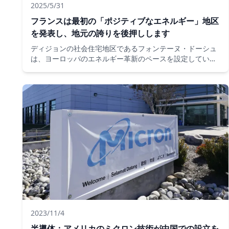
2025/5/31
フランスは最初の「ポジティブなエネルギー」地区
を発表し、地元の誇りを後押しします
ディジョンの社会住宅地区であるフォンテーヌ・ドーシュ
は、ヨーロッパのエネルギー革新のペースを設定していま
す。ソーラーパネル、スマートテクノロジー、徹底的な改
修のおかげで、この地域は現在、消費するよりも多くのエ
ネルギーを生産しています。
2023/11/4
半導体：アメリカのミクロン技術が中国での設立を