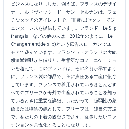
ビジネスになりました。例えば、フランスのデザイ
ナー、ルドヴィック・ド・サン・セルナンは、フェ
チなタッチのアイレットで、(非常に)セクシーでジ
ェンダーレスを提供しています。ブランド「Le Slip
français」などの他の人は、2012年のように「Le
Changement(de slip)という広告スローガンでユー
モアで遊んでいます。フランソワ・オランドの大統
領選挙運動から借りた。生意気なコミュニケーショ
ンを超えて、このブランドは、その名前が示すよう
に、フランス製の部品で、主に責任ある生産に依存
しています。フランスで着用されているほとんどす
べてのブリーフが海外で生産されていることを知っ
ているときに重要な詳細。したがって、脆弱性の象
徴または嘲笑の源として、ブリーフは、独自の方法
で、私たちの下着の親密さでさえ、従事したいファ
ッションを具現化することになります。