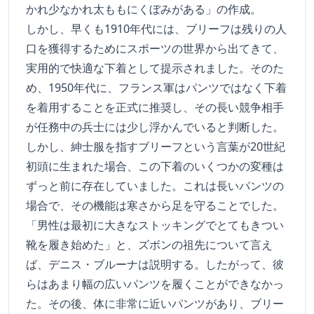
かれ少なかれ太ももにくぼみがある」の作成。
しかし、早くも1910年代には、ブリーフは残りの人
口を獲得するためにスポーツの世界から出てきて、
実用的で快適な下着として提示されました。そのた
め、1950年代に、フランス軍はパンツではなく下着
を着用することを正式に推奨し、その長い競争相手
が任務中の兵士には少し浮かんでいると判断した。
しかし、紳士服を指すブリーフという言葉が20世紀
初頭に生まれた場合、この下着のいくつかの変種は
ずっと前に存在していました。これは長いパンツの
場合で、その機能は寒さから足を守ることでした。
「男性は最初に大きなストッキングでとてもきつい
靴を履き始めた」と、ズボンの祖先について言え
ば、デニス・ブルーナは説明する。したがって、彼
らはあまり幅の広いパンツを履くことができなかっ
た。その後、体に非常に近いパンツがあり、ブリー