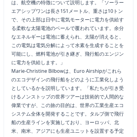
は、航空機の特徴について説明します。「ソーラー
エアシップワンは長さ151メートル、重さは10トン
で、その上部は日中に電気モーターに電力を供給す
る柔軟な太陽電池のベールで覆われています。余分
なエネルギーは電池に蓄えられ、太陽が消えると、
この電気は電気分解によって水素を生成することを
可能にし、燃料電池が引き継ぎ、飛行船のエンジン
に電力を供給します。」
Marie-Christine Bilbowは、Euro Airshipがこれら
のエコデザインの飛行船をどのように工業化しよう
としているかを説明しています。「私たちが引き受
けるノンストップの世界ツアーは技術的で人間的な
偉業ですが、この旅の目的は、世界の工業生産エコ
システム全体を開発することです。タルブ側で飛行
船の生産ラインを実施しており、ヨーロッパ、北
米、南米、アジアにも生産ユニットを設置する予定