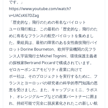
です。」
https://www.youtube.com/watch?
v=UACsK67DZag
「歴史的な」飛行のための有名なパイロット
ユーロ飛行船は、この最初の「歴史的な」飛行のた
めに有名なフランスの航空パイロットを集めまし
た。乗組員は、最初の障害のある女性曲技飛行パイ
ロットDorine Bourneton、欧州宇宙機関の元フラ
ンス人宇宙飛行士Michel Tognini、環境保護主義者
の探検家Bertrand Piccardで構成されています。
ゼロカーボンエアモビリティ産業に向けて
ポー社は、そのプロジェクトを実行するために、フ
ランスとヨーロッパの研究者の科学的専門知識の恩
恵を受けました。また、キャップジェミニ、ラポス
ト、オレンジグループなどの産業パートナーに囲ま
れ、持続可能で完全に脱炭素化されたこの新しい航