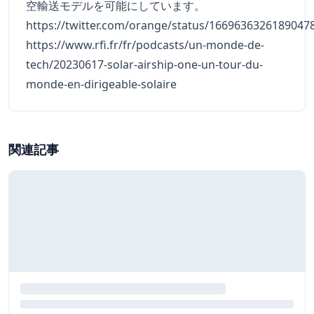
空輸送モデルを可能にしています。
https://twitter.com/orange/status/1669636326189047
https://www.rfi.fr/fr/podcasts/un-monde-de-
tech/20230617-solar-airship-one-un-tour-du-
monde-en-dirigeable-solaire
関連記事