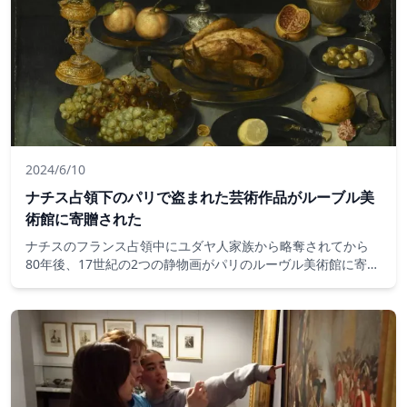
2024/6/10
ナチス占領下のパリで盗まれた芸術作品がルーブル美
術館に寄贈された
ナチスのフランス占領中にユダヤ人家族から略奪されてから
80年後、17世紀の2つの静物画がパリのルーヴル美術館に寄付
した正当な所有者の相続人に返還されました。