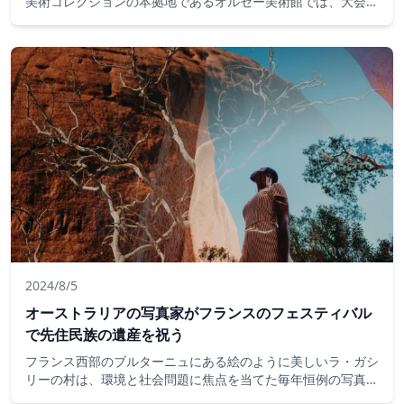
美術コレクションの本拠地であるオルセー美術館では、大会中
に訪問者数が明らかに減少しました。予想されているが、大会
中のスポーツに焦点を当てていることを考えると、博物館は秋
の展示会が不足を補うことを望んでいます。
2024/8/5
オーストラリアの写真家がフランスのフェスティバル
で先住民族の遺産を祝う
フランス西部のブルターニュにある絵のように美しいラ・ガシ
リーの村は、環境と社会問題に焦点を当てた毎年恒例の写真祭
の本拠地であり、今年、オーストラリアは主賓です。特集され