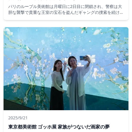
パリのルーブル美術館は月曜日に2日目に閉鎖され、警察は大
胆な襲撃で貴重な王室の宝石を盗んだギャングの捜索を続けま
した。フランスのローラン・ヌニェス内務大臣は、その結果、
文化機関の外での治安を強化すると述べた。
2025/9/21
東京都美術館 ゴッホ展 家族がつないだ画家の夢