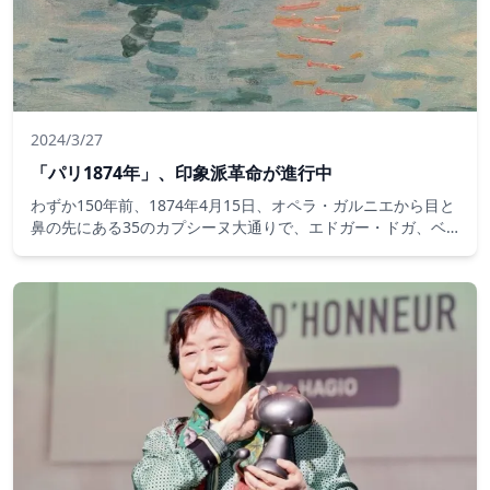
2024/3/27
「パリ1874年」、印象派革命が進行中
わずか150年前、1874年4月15日、オペラ・ガルニエから目と
鼻の先にある35のカプシーヌ大通りで、エドガー・ドガ、ベ
ルテ・モリソ、クロード・モネ、アルフレッド・シスレー、オ
ーギュスト・ルノワール、カミーユ・ピサロを含む31人のア
ーティストを集めた最初の印象派展です。芸術の歴史に革命を
起こすアーティスト。オルセー美術館は彼らに敬意を表しま
す。