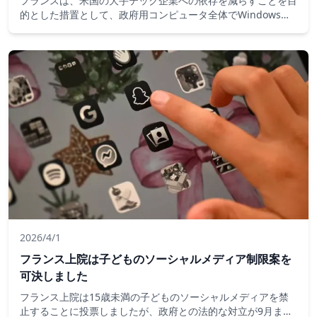
フランスは、米国の大手テック企業への依存を減らすことを目
的とした措置として、政府用コンピュータ全体でWindowsソ
フトウェアをオープンソースの代替Linuxに置き換える計画を
進めていますが、専門家は移行が費用がかかり、時間がかかる
と警告しています。
2026/4/1
フランス上院は子どものソーシャルメディア制限案を
可決しました
フランス上院は15歳未満の子どものソーシャルメディアを禁
止することに投票しましたが、政府との法的な対立が9月まで