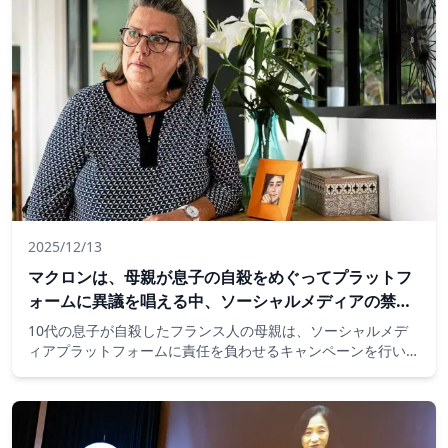
2025/12/13
マクロンは、母親が息子の自殺をめぐってプラットフ
ォームに異議を唱える中、ソーシャルメディアの禁止
を熟考する
10代の息子が自殺したフランス人の母親は、ソーシャルメデ
ィアプラットフォームに責任を負わせるキャンペーンを行い、
フランス政府は若者向けのソーシャルメディア禁止を検討して
いるため、ソーシャルメディアプラットフォームに責任を負わ
せるキャンペーンを行っています。