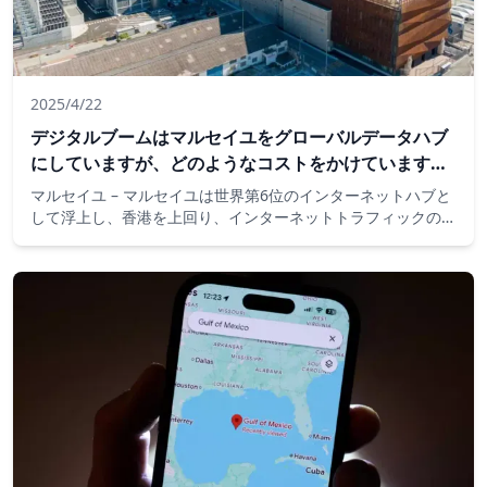
2025/4/22
デジタルブームはマルセイユをグローバルデータハブ
にしていますが、どのようなコストをかけています
か？
マルセイユ – マルセイユは世界第6位のインターネットハブと
して浮上し、香港を上回り、インターネットトラフィックの世
界的な岐路となっています。データセンターは市内全域で急増
し続けていますが、地元の人々が環境への影響について懸念を
提起しているため、この拡張には論争がないわけではありませ
ん。