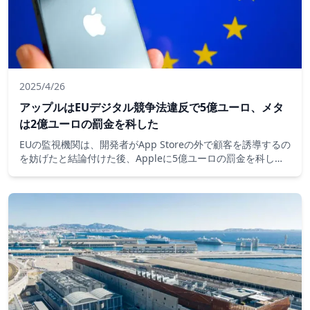
2025/4/26
アップルはEUデジタル競争法違反で5億ユーロ、メタ
は2億ユーロの罰金を科した
EUの監視機関は、開発者がApp Storeの外で顧客を誘導するの
を妨げたと結論付けた後、Appleに5億ユーロの罰金を科しま
した。別のケースでは、個人データの使用に関する規則に違反
したとして、Facebookの親会社Metaに2億ユーロの罰金を科
しました。