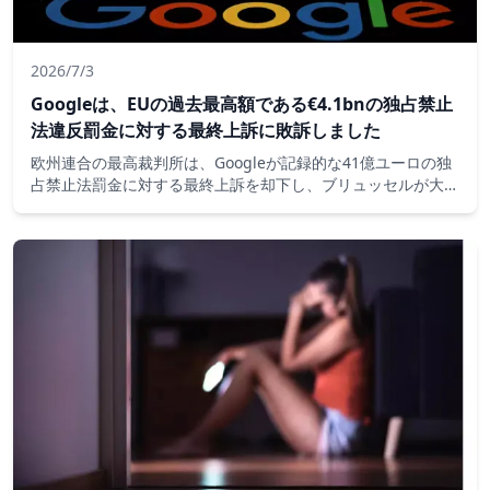
2026/7/3
Googleは、EUの過去最高額である€4.1bnの独占禁止
法違反罰金に対する最終上訴に敗訴しました
欧州連合の最高裁判所は、Googleが記録的な41億ユーロの独
占禁止法罰金に対する最終上訴を却下し、ブリュッセルが大手
テック企業を抑制する長年の取り組みの中で最も重要な勝利の
一つであることを確認しました。