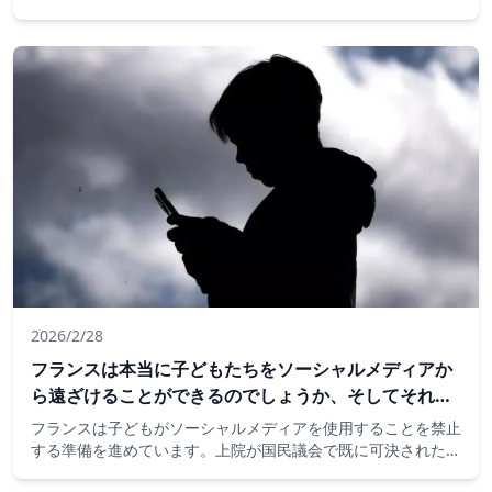
にこの措置を施行する計画を複雑にする可能性があります。
2026/2/28
フランスは本当に子どもたちをソーシャルメディアか
ら遠ざけることができるのでしょうか、そしてそれは
彼らの安全を高めるのでしょうか？
フランスは子どもがソーシャルメディアを使用することを禁止
する準備を進めています。上院が国民議会で既に可決された法
案を承認すれば、禁令は次の学年度の開始である9月までに施