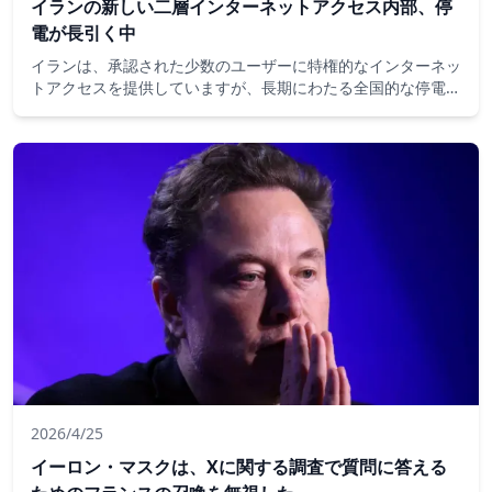
イランの新しい二層インターネットアクセス内部、停
電が長引く中
イランは、承認された少数のユーザーに特権的なインターネッ
トアクセスを提供していますが、長期にわたる全国的な停電の
間、ほとんどの人口はオフラインのままです。歴史上最も長い
閉鎖の一つが開始されてから60日以上が経過した現在、当局
は包括的な検閲から、誰がつながるかを選択する制度へと移行
しており、不平等、経済的損害、そして異議に対するより厳格
な管理に関する懸念が高まっています。
2026/4/25
イーロン・マスクは、Xに関する調査で質問に答える