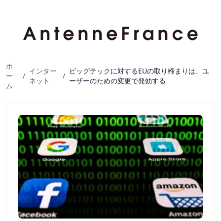
ホ
インター
ビッグテックに対するEUの取り締まりは、ユ
ー
/
/
ネット
ーザーのための変更で発効する
ム