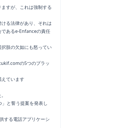
りますが、これは強制する
付ける法律があり、それは
e-Enfanceの責任
選択肢の欠如にも怒ってい
、tukif.comの5つのプラッ
唱えています
た。
つ」と誓う提案を発表し
供する電話アプリケーシ