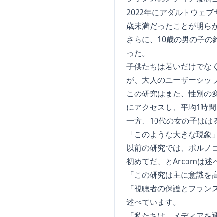
2022年にアダルトウェブ
歳未満だったことが明ら
さらに、10歳の男の子の
った。
子供たちは若いだけでなく、
が、大人のユーザーシッ
この研究はまた、性別の変
にアクセスし、平均1時
一方、10代の女の子は
「このような大きな現象
以前の研究では、ポルノ
初めてだ、とArcomは述
「この研究は主に意識を高
「視聴者の保護とフランス社会
述べています。
「私たちは、メディアを