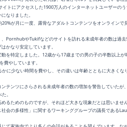
サイトにアクセスした1900万人のインターネットユーザーのうち
かになりました。
約20%が月に一度、露骨なアダルトコンテンツをオンラインで
PornhubやTukifなどのサイトを訪れる未成年者の数は過去
プはかなり安定しています。
動を特定しました。12歳から17歳までの男の子の半数以上が
間を費やしています。
はるかに少ない時間を費やし、その違いは年齢とともに大きくな
」
コンテンツにさらされる未成年者の数の増加を警告していたが
べた。
めるためのものですが、それほど大きな現象だとは思いませんで
の多様性」に関するワーキンググループの議長であるLaurence Pé
通じて家族内でより多くの会話があることを望んでいます。な