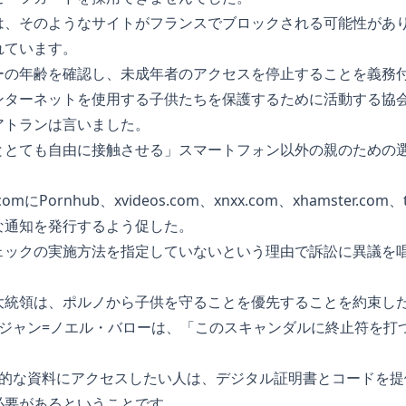
は、そのようなサイトがフランスでブロックされる可能性があ
れています。
ーの年齢を確認し、未成年者のアクセスを停止することを義務
ターネットを使用する子供たちを保護するために活動する協会である
アトランは言いました。
ととても自由に接触させる」スマートフォン以外の親のための
にPornhub、xvideos.com、xnxx.com、xhamster.com
な通知を発行するよう促した。
ェックの実施方法を指定していないという理由で訴訟に異議を
大統領は、ポルノから子供を守ることを優先することを約束し
のジャン=ノエル・バローは、「このスキャンダルに終止符を打
示的な資料にアクセスしたい人は、デジタル証明書とコードを提
必要があるということです。