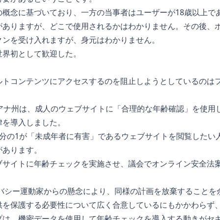
の概念に基づいており、一方の当事者はユーザーが18歳以上で
がありますが、どこで使用されるかはわかりません。その後、
クンを受け入れますが、身元はわかりません。
世界初として歓迎した。
ルトコンテンツにアクセスするのを阻止しようとしているのは
ジアナ州は、成人のウェブサイトに「合理的な年齢確認」を使用
律を導入しました。
3分の1が「未成年者に有害」であるウェブサイトを閲覧したい
があります。
ブサイトに年齢チェックを実施させ、議会でオンライン安全法
イバシー運動家からの懸念により、同様の計画を放棄することを
供を保護する必要性について広く合意しているにもかかわらず
プは、機密データを使用して年齢チェックを導入する動きがセ