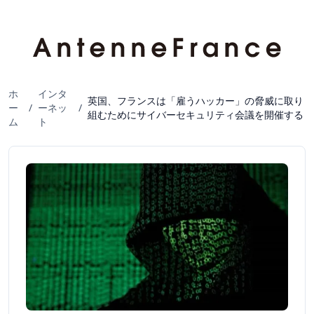
ホ
インタ
英国、フランスは「雇うハッカー」の脅威に取り
ー
/
ーネッ
/
組むためにサイバーセキュリティ会議を開催する
ム
ト