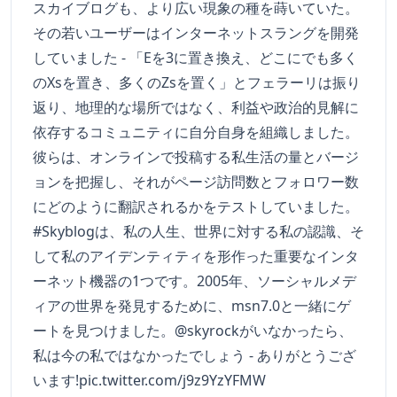
スカイブログも、より広い現象の種を蒔いていた。
その若いユーザーはインターネットスラングを開発
していました - 「Eを3に置き換え、どこにでも多く
のXsを置き、多くのZsを置く」とフェラーリは振り
返り、地理的な場所ではなく、利益や政治的見解に
依存するコミュニティに自分自身を組織しました。
彼らは、オンラインで投稿する私生活の量とバージ
ョンを把握し、それがページ訪問数とフォロワー数
にどのように翻訳されるかをテストしていました。
#Skyblogは、私の人生、世界に対する私の認識、そ
して私のアイデンティティを形作った重要なインタ
ーネット機器の1つです。2005年、ソーシャルメデ
ィアの世界を発見するために、msn7.0と一緒にゲ
ートを見つけました。@skyrockがいなかったら、
私は今の私ではなかったでしょう - ありがとうござ
います!pic.twitter.com/j9z9YzYFMW