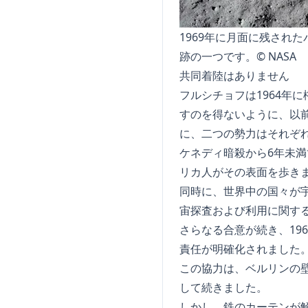
1969年に月面に残され
跡の一つです。© NASA
共同着陸はありません
フルシチョフは1964年
すのを得ないように、以
に、二つの勢力はそれぞ
ケネディ暗殺から6年未満で
リカ人がその表面を歩き
同時に、世界中の国々が宇
宙探査および利用に関す
さらなる合意が続き、19
責任が明確化されました
この協力は、ベルリンの
して続きました。
しかし、鉄のカーテンが