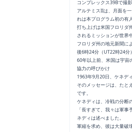
コンプレックス39Bで撮影
アルテミスIIは、月面を
れは本プログラム初の有
打ち上げは米国フロリダ
されるミッションが世界
フロリダ州の地元新聞に
後6時24分（UT22時2
60年以上前、米国は宇
協力の呼びかけ
1963年9月20日、ケ
そのメッセージは、たと
です。
ケネディは、冷戦の分断
「長すぎて、我々は軍事
ネディは述べました。
軍縮を求め、彼は大量破