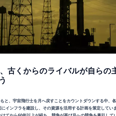
、古くからのライバルが自らの
う
画のもと、宇宙飛行士を月へ戻すことをカウントダウンする中、
面にインフラを建設し、その資源を活用する計画を策定していま
かけてから60年以上が経ち、競争が再び月への競争を牽引して