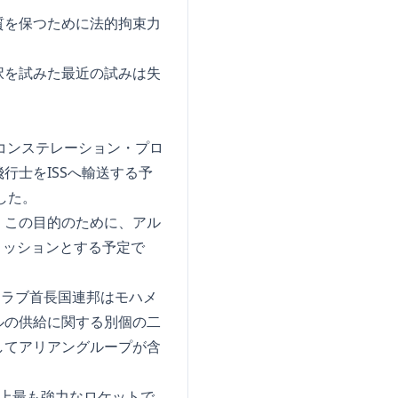
質を保つために法的拘束力
択を試みた最近の試みは失
コンステレーション・プロ
行士をISSへ輸送する予
した。
。この目的のために、アル
ミッションとする予定で
アラブ首長国連邦はモハメ
ルの供給に関する別個の二
してアリアングループが含
史上最も強力なロケットで