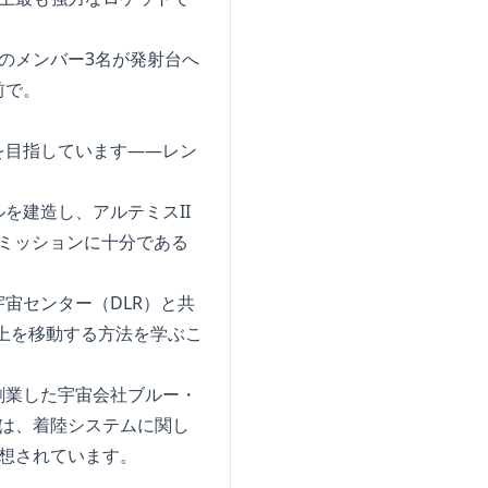
ムのメンバー3名が発射台へ
前で。
を目指しています――レン
を建造し、アルテミスII
のミッションに十分である
宇宙センター（DLR）と共
塵上を移動する方法を学ぶこ
創業した宇宙会社ブルー・
は、着陸システムに関し
予想されています。