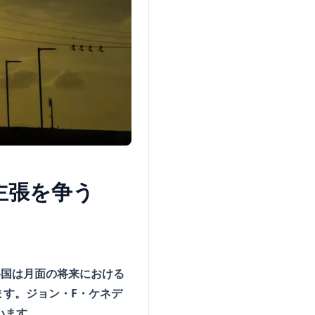
主張を争う
各国は月面の将来における
す。ジョン・F・ケネデ
います。