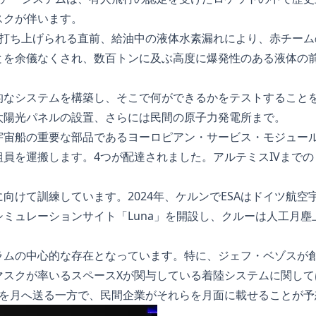
スクが伴います。
号が打ち上げられる直前、給油中の液体水素漏れにより、赤チー
とを余儀なくされ、数百トンに及ぶ高度に爆発性のある液体の
的なシステムを構築し、そこで何ができるかをテストすること
太陽光パネルの設置、さらには民間の原子力発電所まで。
宙船の重要な部品であるヨーロピアン・サービス・モジュール
員を運搬します。4つが配達されました。アルテミスIVまで
向けて訓練しています。2024年、ケルンでESAはドイツ航空
ミュレーションサイト「Luna」を開設し、クルーは人工月
ラムの中心的な存在となっています。特に、ジェフ・ベゾスが
マスクが率いるスペースXが関与している着陸システムに関して
類を月へ送る一方で、民間企業がそれらを月面に載せることが