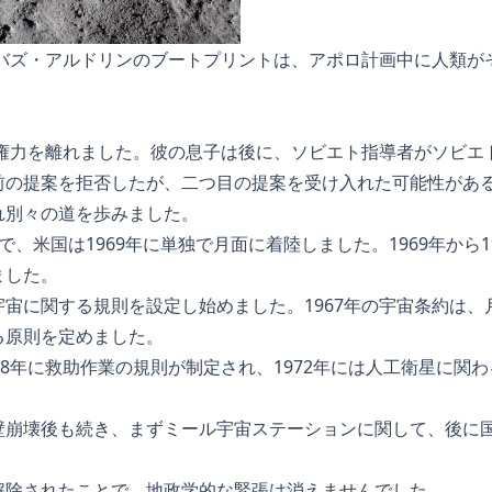
たバズ・アルドリンのブートプリントは、アポロ計画中に人類が
に権力を離れました。彼の息子は後に、ソビエト指導者がソビエ
前の提案を拒否したが、二つ目の提案を受け入れた可能性があ
れ別々の道を歩みました。
、米国は1969年に単独で月面に着陸しました。1969年から1
ました。
宙に関する規則を設定し始めました。1967年の宇宙条約は、
る原則を定めました。
68年に救助作業の規則が制定され、1972年には人工衛星に関
。
壁崩壊後も続き、まずミール宇宙ステーションに関して、後に
解除されたことで、地政学的な緊張は消えませんでした。