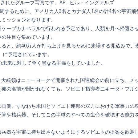
されたグループ写真です。AP - ビル・イングァルズ
一周するために、アメリカ人3名とカナダ人1名の計4名の宇宙
人ミッションとなります。
州ケープカナベラルで行われる予定であり、人類を月へ帰還さ
中の注目を集めています。
よると、約40万人が打ち上げを見るために来場する見込みで、
4分）に予定されています。
宙の未来に対して全く異なる主張をしていました。
ネディ大統領はニューヨークで開催された国連総会の前に立ち、メ
え彼の名前が聞かれなくても、ソビエト指導者ニキータ・フル
の両側、すなわち米国とソビエト連邦の双方における軍事力の
予算や核兵器、そしてこの半球のすべての生命を破壊する能力
壊兵器を宇宙に持ち出さないようにするソビエトの提案を歓迎