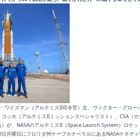
ド・ワイズマン（アルテミスII司令官）左、ヴィクター・グロー
コッホ（アルテミスIIミッションスペシャリスト）、CSA（
、NASAのアルテミスII（Space Launch System）
月30日月曜日にフロリダ州ケープカナベラルにあるNASAケネデ