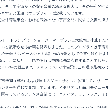
の、そして宇宙からの安全脅威の急速な拡大は、その平和的性
います」と国連はウェブサイトに記載しています。
安全保障理事会における武器のない宇宙空間に関する文書の採
ナルド・トランプは、ジョージ・W・ブッシュ大統領が中止した
ムを復活させる計画を発表しました。このプログラムは宇宙飛
了した米国のスペースシャトル計画の後継として位置付けられま
標は、月に戻り、可能であれば中国に先に滞在することでした
2017年に設立され、アルテミスIIが宇宙飛行士を運ぶ最初の
宇宙機関（ESA）および日本のジャクサと共に参加しており、
センターを通じて参加しています。イタリアは月面用モジュー
。関与しているフランス企業には、エアバス、ラテレック、そ
ンチ・システムは、有人飛行の認定を受けたロケットの中で歴