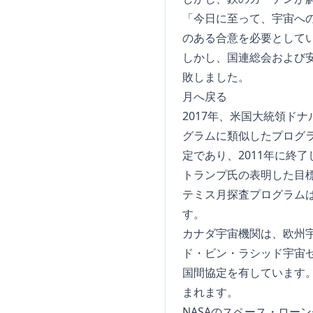
「今日に至って、宇宙へ
のある合意を必要として
しかし、国連総会および
敗しました。
月へ戻る
2017年、米国大統領ド
グラムに類似したプログラ
定であり、2011年に終
トランプ氏の表明した目
テミス月探査プログラムは
す。
カナダ宇宙機関は、欧州
ド・ビン・ラシッド宇宙
国間協定を有しています
まれます。
NASAのスペース・ロー