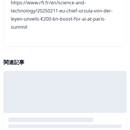
https://www.rfi.fr/en/science-and-
technology/20250211-eu-chief-ursula-von-der-
leyen-unveils-€200-bn-boost-for-ai-at-paris-
summit
関連記事