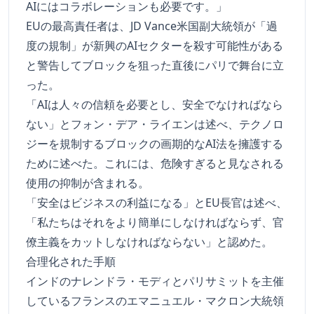
AIにはコラボレーションも必要です。」
EUの最高責任者は、JD Vance米国副大統領が「過
度の規制」が新興のAIセクターを殺す可能性がある
と警告してブロックを狙った直後にパリで舞台に立
った。
「AIは人々の信頼を必要とし、安全でなければなら
ない」とフォン・デア・ライエンは述べ、テクノロ
ジーを規制するブロックの画期的なAI法を擁護する
ために述べた。これには、危険すぎると見なされる
使用の抑制が含まれる。
「安全はビジネスの利益になる」とEU長官は述べ、
「私たちはそれをより簡単にしなければならず、官
僚主義をカットしなければならない」と認めた。
合理化された手順
インドのナレンドラ・モディとパリサミットを主催
しているフランスのエマニュエル・マクロン大統領