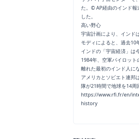
た。© AP経由のインド
した。
高い野心
宇宙計画により、インド
モディによると、過去10
インドの「宇宙経済」は今
1984年、空軍パイロッ
離れた最初のインド人に
アメリカとソビエト連邦は
隊が21時間で地球を14周
https://www.rfi.fr/en/int
history