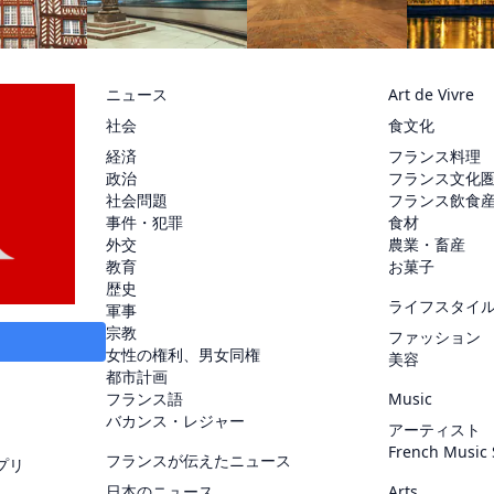
ニュース
Art de Vivre
社会
食文化
経済
フランス料理
政治
フランス文化
社会問題
フランス飲食
事件・犯罪
食材
外交
農業・畜産
教育
お菓子
歴史
ライフスタイ
軍事
宗教
ファッション
女性の権利、男女同権
美容
都市計画
フランス語
Music
バカンス・レジャー
アーティスト
French Music
フランスが伝えたニュース
プリ
日本のニュース
Arts