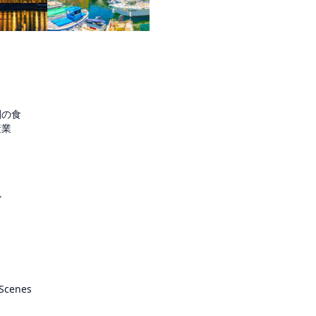
圏の食
産業
ル
 Scenes