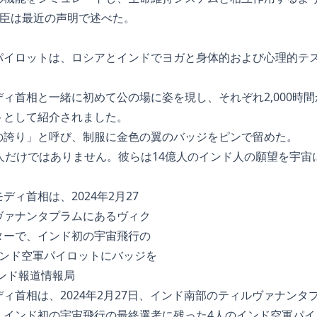
学技術大臣は最近の声明で述べた。
パイロットは、ロシアとインドでヨガと身体的および心理的テス
ィ首相と一緒に初めて公の場に姿を現し、それぞれ2,000時間か
トとして紹介されました。
の誇り」と呼び、制服に金色の翼のバッジをピンで留めた。
人だけではありません。彼らは14億人のインド人の願望を宇宙
ィ首相は、2024年2月27日、インド南部のティルヴァナンタ
、インド初の宇宙飛行の最終選考に残った4人のインド空軍パイ