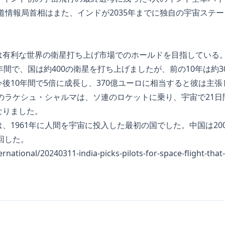
報道情報局首相はまた、インドが2035年までに独自の宇宙ステ
は有利な世界の衛星打ち上げ市場でのホールドを目指している
年間で、国は約400の衛星を打ち上げましたが、前の10年は約3
後10年間で5倍に成長し、370億ユーロに相当すると彼は主張
トのラケシュ・シャルマは、ソ連のロケットに乗り、宇宙で21
なりました。
、1961年に人間を宇宙に投入した最初の国でした。中国は20
回した。
ernational/20240311-india-picks-pilots-for-space-flight-that-w