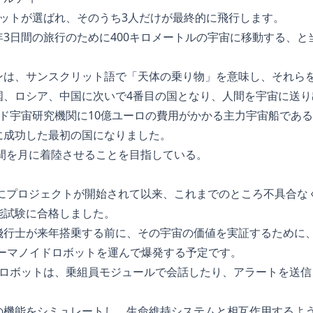
ロットが選ばれ、そのうち3人だけが最終的に飛行します。
3日間の旅行のために400キロメートルの宇宙に移動する、と
ンは、サンスクリット語で「天体の乗り物」を意味し、それら
国、ロシア、中国に次いで4番目の国となり、人間を宇宙に送り
ンド宇宙研究機関に10億ユーロの費用がかかる主力宇宙船であ
に成功した最初の国になりました。
人間を月に着陸させることを目指している。
年にプロジェクトが開始されて以来、これまでのところ不具合な
能試験に合格しました。
飛行士が来年搭乗する前に、その宇宙の価値を実証するために
るヒューマノイドロボットを運んで爆発する予定です。
たロボットは、乗組員モジュールで会話したり、アラートを送信
の機能をシミュレートし、生命維持システムと相互作用するよ