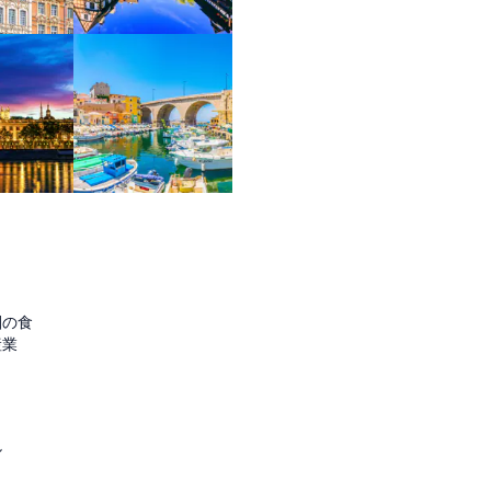
圏の食
産業
ル