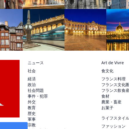
ニュース
Art de Vivre
社会
食文化
経済
フランス料理
政治
フランス文化
社会問題
フランス飲食
事件・犯罪
食材
外交
農業・畜産
教育
お菓子
歴史
ライフスタイ
軍事
宗教
ファッション