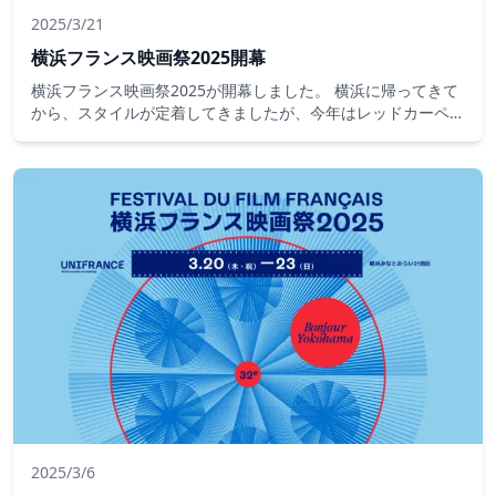
2025/3/21
横浜フランス映画祭2025開幕
横浜フランス映画祭2025が開幕しました。 横浜に帰ってきて
から、スタイルが定着してきましたが、今年はレッドカーペッ
ドは横浜市役所アトリウムで行われました。 映画祭の公式ア
ンバサダーの二階堂ふみさんとライブパフォーマンスを披露し
たクリスタル・ケイさんも登場し、日仏のアーティストがそろ
って華やかに開幕しました。市役所で開催されることもあり、
市民の参加も多くありました。また、レッドカーペッド脇のゲ
ートからはサインやツーショットをねだる観客にフランスから
来た来日ゲストも応じていました。
2025/3/6