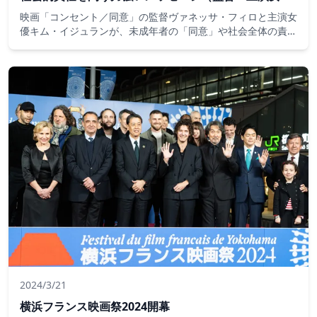
インタビュー）
映画「コンセント／同意」の監督ヴァネッサ・フィロと主演女
優キム・イジュランが、未成年者の「同意」や社会全体の責任
について語る。母親の無力感や捕食者の支配を描く本作は、観
客に深い考察を促す力強い作品です。
2024/3/21
横浜フランス映画祭2024開幕