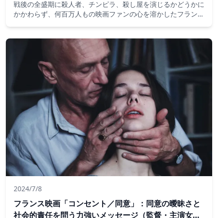
戦後の全盛期に殺人者、チンピラ、殺し屋を演じるかどうかに
かかわらず、何百万人もの映画ファンの心を溶かしたフランス
の俳優アラン・ドロンは、日曜日に88歳で亡くなりました。
彼の国最大のスターの一人になった俳優のために世界中から賛
辞が殺到したが、論争にも影を落とされた。
2024/7/8
フランス映画「コンセント／同意」：同意の曖昧さと
社会的責任を問う力強いメッセージ（監督・主演女優