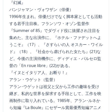
『幻滅』
バンジャマン・ヴォワザン（俳優）
1996年生まれ。俳優だけでなく脚本家としても活動
する若手注目株。フランソワ・オゾン監督作
『Summer of 85』でダヴィド役に抜擢され注目を
集めた。主な出演作に、『ホテル・ファデットへよ
うこそ』（17）、『さすらいの人 オスカー・ワイル
ド』（18）、『社会から虐げられた女たち』(21)な
ど。今後の主演待機作に、ディディエ・バルセロ監
督の「En roue libre」(22)がある。
『イヌとイタリア人、お断り！』
アラン・ウゲット（監督）
アラン･ウゲットは祖父と父から工作の趣味を受け
継ぎ、私的な世界を探求する手段として、工作を映
画制作に取り入れている。1985年、アラン･ルネか
ら短編『La Boule』にセザール賞最優秀短編アニメ