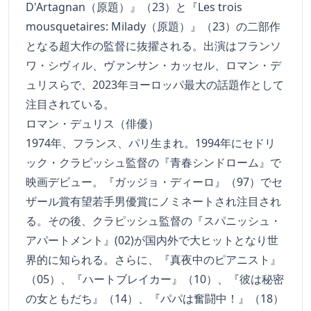
D'Artagnan（原題）』（23）と『Les trois
mousquetaires: Milady（原題）』（23）の二部作
となる超大作の監督に抜擢される。出演はフランソ
ワ・シヴィル、ヴァンサン・カッセル、ロマン・デ
ュリスらで、2023年ヨーロッパ最大の話題作として
注目されている。
ロマン・デュリス（俳優）
1974年、フランス、パリ生まれ。1994年にセドリ
ック・クラピッシュ監督の『青春シンドローム』で
映画デビュー。『ガッジョ・ディーロ』（97）でセ
ザール賞有望若手男優賞にノミネートされ注目され
る。その後、クラピッシュ監督の『スパニッシュ・
アパートメント』(02)が国内外で大ヒットとなり世
界的に知られる。さらに、『真夜中のピアニスト』
（05）、『ハートブレイカー』（10）、『彼は秘密
の女ともだち』（14）、『パパは奮闘中！』（18）