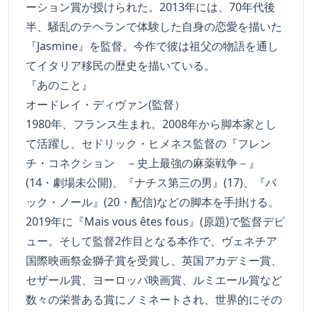
ーション賞が授けられた。2013年には、70年代後
半、騒乱のテヘランで体験した自身の恋愛を描いた
『Jasmine』を監督。今作で彼は祖父の物語を通し
てイタリア移民の歴史を描いている。
『あのこと』
オードレイ・ディヴァン(監督）
1980年、フランス生まれ。2008年から脚本家とし
て活躍し、セドリック・ヒメネス監督の『フレン
チ・コネクション －史上最強の麻薬戦争－』
(14・劇場未公開)、『ナチス第三の男』(17)、『バ
ック・ノール』(20・配信)などの脚本を手掛ける。
2019年に『Mais vous êtes fous』(原題)で監督デビ
ュー。そして監督2作目となる本作で、ヴェネチア
国際映画祭金獅子賞を受賞し、英国アカデミー賞、
セザール賞、ヨーロッパ映画賞、ルミエール賞など
数々の栄誉ある賞にノミネートされ、世界的にその