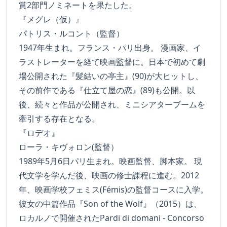
賞2部門ノミネートを果たした。
『メグレ（仮）』
パトリス・ルコント（監督）
1947年生まれ。フランス・パリ出身。 漫画家、イ
ラストレーターを経て映画監督に。日本で初めて劇
場公開された『髪結いの亭主』(90)が大ヒットし、
その前作である『仕立て屋の恋』(89)も公開。以
後、続々と作品が公開され、ミニシアターブームを
牽引する存在となる。
『ロデオ』
ローラ・キヴォロン(監督）
1989年5月6日パリ生まれ。映画監督、脚本家。 現
代文学を学んだ後、映画の修士課程に進む。2012
年、映画学校フェミス(Fémis)の監督コースに入学。
彼女の中篇作品『Son of the Wolf』（2015）は、
ロカルノで開催されたPardi di domani - Concorso