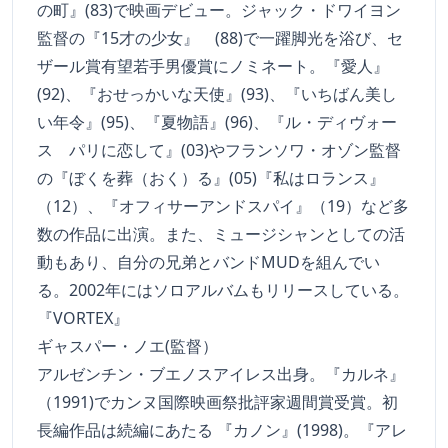
の町』(83)で映画デビュー。ジャック・ドワイヨン
監督の『15才の少女』 (88)で一躍脚光を浴び、セ
ザール賞有望若手男優賞にノミネート。『愛人』
(92)、『おせっかいな天使』(93)、『いちばん美し
い年令』(95)、『夏物語』(96)、『ル・ディヴォー
ス パリに恋して』(03)やフランソワ・オゾン監督
の『ぼくを葬（おく）る』(05)『私はロランス』
（12）、『オフィサーアンドスパイ』（19）など多
数の作品に出演。また、ミュージシャンとしての活
動もあり、自分の兄弟とバンドMUDを組んでい
る。2002年にはソロアルバムもリリースしている。
『VORTEX』
ギャスパー・ノエ(監督）
アルゼンチン・ブエノスアイレス出身。『カルネ』
（1991)でカンヌ国際映画祭批評家週間賞受賞。初
長編作品は続編にあたる 『カノン』(1998)。『アレ