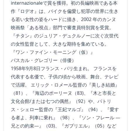
internazionaleで賞を獲得。初の長編映画である本
作『ロデオ』は、バイクを偏愛し犯罪の世界に生き
る若い女性の姿をハードに描き、2002 年のカンヌ
映画祭「ある視点」部門で審査員特別賞を受賞。
『チタン』のジュリア・デュクルノーに次ぐ次世代
の女性監督として、大きな期待を集めている。
『ワン・ファイン・モーニング（仮）』
パスカル・グレゴリー（俳優）
1958年9月8日フランス・パリ生まれ。 フランスを
代表する名優で、子供の頃から映画、舞台、テレビ
で活躍。 エリック・ロメール監督の『美しき結婚』
（81）、『海辺のポーリーヌ（83)、『木と市長と
文化会館/または七つの偶然』（92）や、パトリ
ス・シェロー監督の『王妃マルゴ』（94）、『愛す
る者よ、列車に乗れ』（98）、『ソン・フレール ―
兄との約束―』（03)、『ガブリエル』（05）など