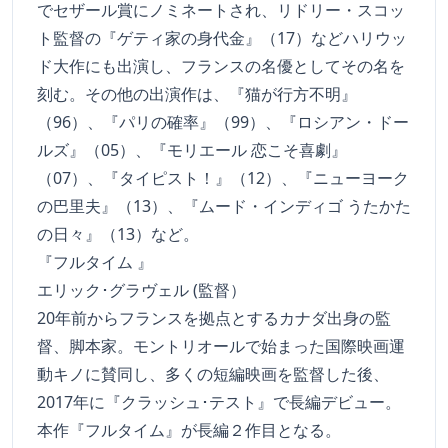
でセザール賞にノミネートされ、リドリー・スコッ
ト監督の『ゲティ家の身代金』（17）などハリウッ
ド大作にも出演し、フランスの名優としてその名を
刻む。その他の出演作は、『猫が行方不明』
（96）、『パリの確率』（99）、『ロシアン・ドー
ルズ』（05）、『モリエール 恋こそ喜劇』
（07）、『タイピスト！』（12）、『ニューヨーク
の巴里夫』（13）、『ムード・インディゴ うたかた
の日々』（13）など。
『フルタイム 』
エリック･グラヴェル (監督）
20年前からフランスを拠点とするカナダ出身の監
督、脚本家。モントリオールで始まった国際映画運
動キノに賛同し、多くの短編映画を監督した後、
2017年に『クラッシュ･テスト』で長編デビュー。
本作『フルタイム』が長編２作目となる。