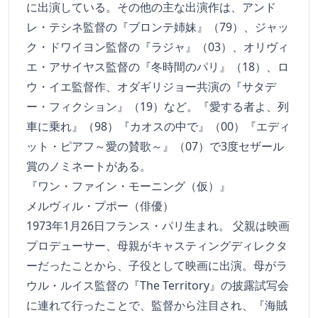
に出演している。その他の主な出演作は、アンド
レ・テシネ監督の『ブロンテ姉妹』（79）、ジャッ
ク・ドワイヨン監督の『ラジャ』（03）、オリヴィ
エ・アサイヤス監督の『冬時間のパリ』（18）、ロ
ウ・イエ監督作、オダギリジョー共演の『サタデ
ー・フィクション』（19）など。『愛する者よ、列
車に乗れ』（98）『カオスの中で』（00）『エディ
ット・ピアフ～愛の賛歌～』（07）で3度セザール
賞のノミネートがある。
『ワン・ファイン・モーニング（仮）』
メルヴィル・プポー（俳優）
1973年1月26日フランス・パリ生まれ。 父親は映画
プロデューサー、母親がキャスティングディレクタ
ーだったことから、子役として映画に出演。母がラ
ウル・ルイス監督の『The Territory』の披露試写会
に連れて行ったことで、監督から注目され、『海賊