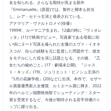
名を知られる。さらなる期待が高まる新作
『Emmanuelle』(原題)では、製作と脚本も担当
し、レア・セドゥ主演と発表されている。
アナマリア・ヴァルトロメイ(俳優）
1999年、ルーマニア生まれ。12歳の時に『ヴィオレ
ッタ』(11)で映画デビュー。写真家である母親に幼
い頃にヌード写真を撮られた女優のエヴァ・イオネ
スコが、自らの経験を元に監督した問題作で、彼女
をモデルにした役を演じ話題となる。その後、『乙
女たちの秘めごと』(17・劇場未公開)、『ジャス
ト・キッズ』(19)、ジュリエット・ビノシュ主演の
『5月の花嫁学校』(20)などに出演。本作で、セザー
ル賞最優秀新人女優賞、ルミエール賞に輝き、2022
年のベルリン国際映画祭でシューティング・スター
賞を受賞するなど、今後が期待される若手俳優のト
ップに躍り出る。