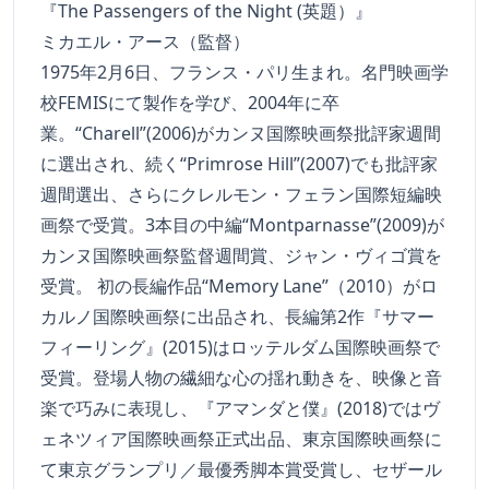
『The Passengers of the Night (英題）』
ミカエル・アース（監督）
1975年2月6日、フランス・パリ生まれ。名門映画学
校FEMISにて製作を学び、2004年に卒
業。“Charell”(2006)がカンヌ国際映画祭批評家週間
に選出され、続く“Primrose Hill”(2007)でも批評家
週間選出、さらにクレルモン・フェラン国際短編映
画祭で受賞。3本目の中編“Montparnasse”(2009)が
カンヌ国際映画祭監督週間賞、ジャン・ヴィゴ賞を
受賞。 初の長編作品“Memory Lane”（2010）がロ
カルノ国際映画祭に出品され、長編第2作『サマー
フィーリング』(2015)はロッテルダム国際映画祭で
受賞。登場人物の繊細な心の揺れ動きを、映像と音
楽で巧みに表現し、『アマンダと僕』(2018)ではヴ
ェネツィア国際映画祭正式出品、東京国際映画祭に
て東京グランプリ／最優秀脚本賞受賞し、セザール