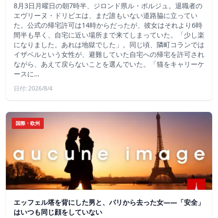
8月3日月曜日の朝7時半、ジロンド県ル・ポルジュ。退職者の
エヴリーヌ・ドリビエは、まだ誰もいない道路脇に立ってい
た。公式の帰宅許可は14時からだったが、彼女はそれより6時
間半も早く、自宅に近い場所まで来てしまっていた。「少し楽
になりました。あれは地獄でした」。同じ頃、隣町コランでは
イザベルという女性が、避難していた自宅への帰宅を許可され
ながら、あえて戻らないことを選んでいた。「猫をキャリーケ
ースに…
日付: 2026/8/4
国際・欧州
エッフェル塔を背にした男と、パリから去った女——「安全」
はいつも同じ顔をしていない