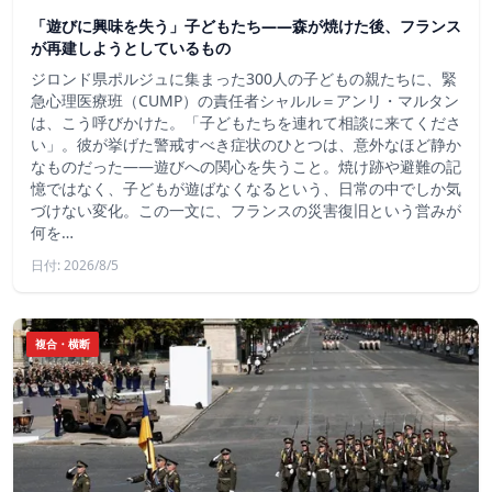
「遊びに興味を失う」子どもたち——森が焼けた後、フランス
が再建しようとしているもの
ジロンド県ポルジュに集まった300人の子どもの親たちに、緊
急心理医療班（CUMP）の責任者シャルル＝アンリ・マルタン
は、こう呼びかけた。「子どもたちを連れて相談に来てくださ
い」。彼が挙げた警戒すべき症状のひとつは、意外なほど静か
なものだった――遊びへの関心を失うこと。焼け跡や避難の記
憶ではなく、子どもが遊ばなくなるという、日常の中でしか気
づけない変化。この一文に、フランスの災害復旧という営みが
何を…
日付: 2026/8/5
複合・横断