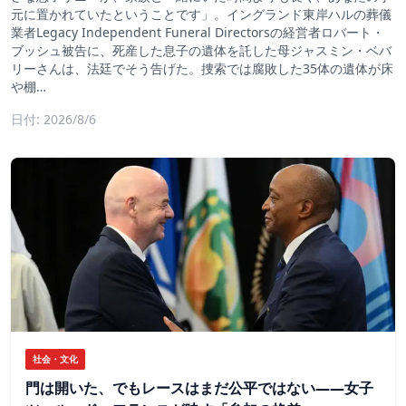
元に置かれていたということです」。イングランド東岸ハルの葬儀
業者Legacy Independent Funeral Directorsの経営者ロバート・
ブッシュ被告に、死産した息子の遺体を託した母ジャスミン・ベバ
リーさんは、法廷でそう告げた。捜索では腐敗した35体の遺体が床
や棚…
日付: 2026/8/6
社会・文化
門は開いた、でもレースはまだ公平ではない――女子