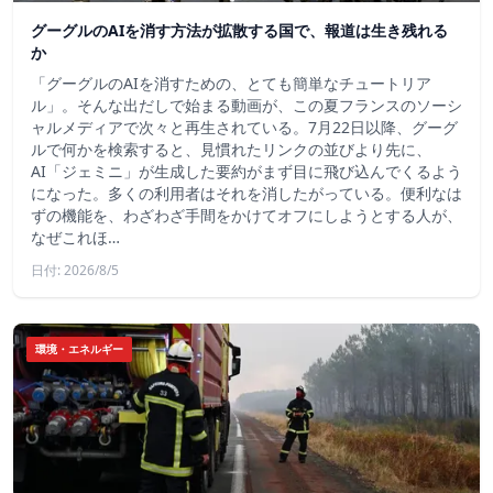
グーグルのAIを消す方法が拡散する国で、報道は生き残れる
か
「グーグルのAIを消すための、とても簡単なチュートリア
ル」。そんな出だしで始まる動画が、この夏フランスのソーシ
ャルメディアで次々と再生されている。7月22日以降、グーグ
ルで何かを検索すると、見慣れたリンクの並びより先に、
AI「ジェミニ」が生成した要約がまず目に飛び込んでくるよう
になった。多くの利用者はそれを消したがっている。便利なは
ずの機能を、わざわざ手間をかけてオフにしようとする人が、
なぜこれほ…
日付: 2026/8/5
環境・エネルギー