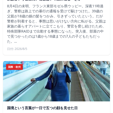
8月4日の未明、フランス東部モゼル県ウッピー。深夜11時過
ぎ、警察は路上での暴行の通報を受けて駆けつけた。39歳の
父親が18歳の娘の髪をつかみ、引きずっていたという。だが
警察が到着すると、事態は思いがけない方向に転がる。父親は
家族の暮らすアパートに立てこもり、警官を脅し続けたため、
特殊部隊RAIDまで出動する事態になった。突入後、部屋の中
で見つかったのは1歳から18歳までの7人の子どもたちだっ
た。…
日付: 2026/8/5
国際・欧州
国境という言葉が一日で五つの顔を見せた日