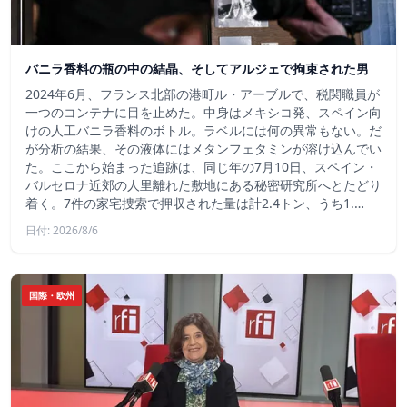
バニラ香料の瓶の中の結晶、そしてアルジェで拘束された男
2024年6月、フランス北部の港町ル・アーブルで、税関職員が
一つのコンテナに目を止めた。中身はメキシコ発、スペイン向
けの人工バニラ香料のボトル。ラベルには何の異常もない。だ
が分析の結果、その液体にはメタンフェタミンが溶け込んでい
た。ここから始まった追跡は、同じ年の7月10日、スペイン・
バルセロナ近郊の人里離れた敷地にある秘密研究所へとたどり
着く。7件の家宅捜索で押収された量は計2.4トン、うち1.…
日付: 2026/8/6
国際・欧州