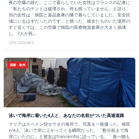
夜の空爆の跡だ。ここで暮らしていた女性はフランスの記者に
「私たちのテントは破壊され、何も残っていません」と語り、
別の女性は「病院と薬品倉庫の隣で暮らしていました。安全区
域にいるはずだったのです」と憤った。彼女たちのいた場所の
すぐ近くでは、この空爆で病院の医療物資倉庫が大きく損壊
し、7人が死…
日付: 2026/8/3
国際・欧州
泳いで海岸に着いた4人と、あなたの名前がついた高速道路
マリアはスペイン領セウタの海岸で、写真を一枚撮った。移民
が4人、泳いで岸に上がってくる瞬間だった。「数分前まで海
岸にいたのに」と彼女はfranceinfoに語っている。「食べ物も