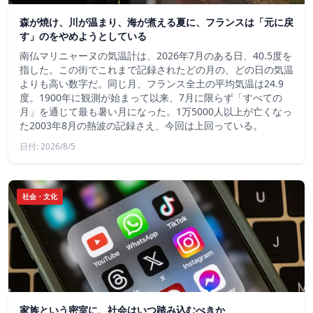
森が焼け、川が温まり、海が煮える夏に、フランスは「元に戻
す」のをやめようとしている
南仏マリニャーヌの気温計は、2026年7月のある日、40.5度を
指した。この街でこれまで記録されたどの月の、どの日の気温
よりも高い数字だ。同じ月、フランス全土の平均気温は24.9
度。1900年に観測が始まって以来、7月に限らず「すべての
月」を通じて最も暑い月になった。1万5000人以上が亡くなっ
た2003年8月の熱波の記録さえ、今回は上回っている。
日付: 2026/8/5
社会・文化
家族という密室に、社会はいつ踏み込むべきか