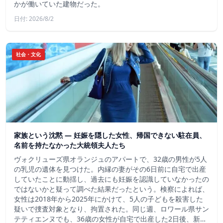
かが働いていた建物だった。
日付: 2026/8/2
社会・文化
家族という沈黙 ― 妊娠を隠した女性、帰国できない駐在員、
名前を持たなかった大統領夫人たち
ヴォクリューズ県オランジュのアパートで、32歳の男性が5人
の乳児の遺体を見つけた。内縁の妻がその6日前に自宅で出産
していたことに動揺し、過去にも妊娠を認識していなかったの
ではないかと疑って調べた結果だったという。検察によれば、
女性は2018年から2025年にかけて、5人の子どもを殺害した
疑いで捜査対象となり、拘置された。同じ週、ロワール県サン
テティエンヌでも、36歳の女性が自宅で出産した2日後、新…