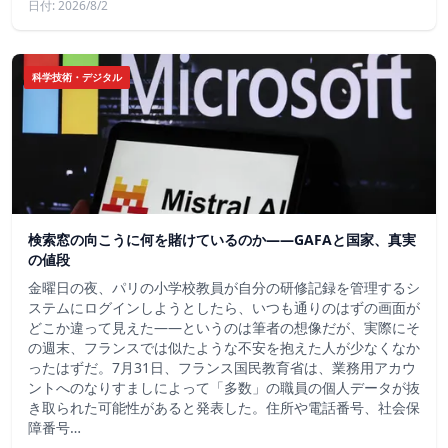
日付: 2026/8/2
科学技術・デジタル
検索窓の向こうに何を賭けているのか——GAFAと国家、真実
の値段
金曜日の夜、パリの小学校教員が自分の研修記録を管理するシ
ステムにログインしようとしたら、いつも通りのはずの画面が
どこか違って見えた——というのは筆者の想像だが、実際にそ
の週末、フランスでは似たような不安を抱えた人が少なくなか
ったはずだ。7月31日、フランス国民教育省は、業務用アカウ
ントへのなりすましによって「多数」の職員の個人データが抜
き取られた可能性があると発表した。住所や電話番号、社会保
障番号…