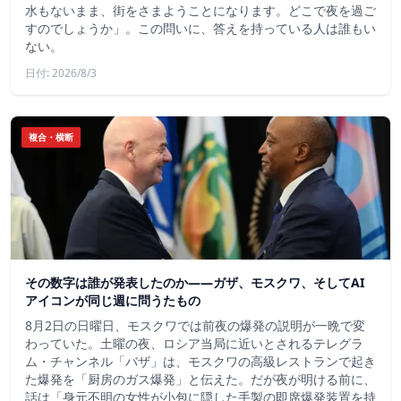
水もないまま、街をさまようことになります。どこで夜を過ご
すのでしょうか」。この問いに、答えを持っている人は誰もい
ない。
日付: 2026/8/3
複合・横断
その数字は誰が発表したのか——ガザ、モスクワ、そしてAI
アイコンが同じ週に問うたもの
8月2日の日曜日、モスクワでは前夜の爆発の説明が一晩で変
わっていた。土曜の夜、ロシア当局に近いとされるテレグラ
ム・チャンネル「バザ」は、モスクワの高級レストランで起き
た爆発を「厨房のガス爆発」と伝えた。だが夜が明ける前に、
話は「身元不明の女性が小包に隠した手製の即席爆発装置を持