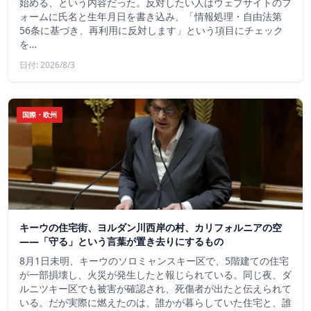
始める、という内容だった。反対したい人はウェブサイトのフ
ォームに氏名と生年月日を書き込み、「情報処理・自由法第
56条に基づき、再利用に反対します」という項目にチェック
を…
日付: 2026/8/3
国際・欧州
キーウの住宅街、ヨルダン川西岸の村、カリフォルニアの空
——「守る」という言葉が置き去りにするもの
8月1日未明、キーウのソロミャンスキー区で、5階建ての住宅
が一部損壊し、火災が発生したと報じられている。同じ夜、ダ
ルニツキー区でも被害が確認され、死傷者が出たと伝えられて
いる。だが実際に燃えたのは、誰かが暮らしていた住宅と、誰