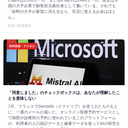
国の大手企業で顧客担当責任者として働いている。それでも
「給料の大半が家賃に消えるなら、生活に使えるお金はほと
ん…
日付: 2026/8/3
科学技術・デジタル
「同意しました」のチェックボックスは、あなたが理解したこ
とを意味しない
7月、フランスでDoctolib（ドクトリブ）を使う人たちのもと
に、一通のメールが届いた。オンライン医療予約サービスとし
て病院や診療所の予約に使われているこのプラットフォーム
が、利用者の人口統計データと健康データを使ってAIの研究を