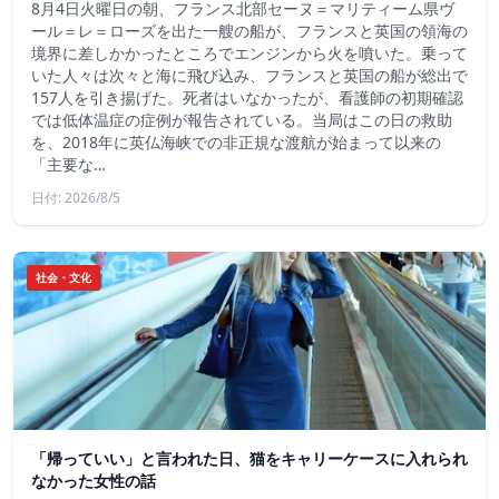
8月4日火曜日の朝、フランス北部セーヌ＝マリティーム県ヴ
ール＝レ＝ローズを出た一艘の船が、フランスと英国の領海の
境界に差しかかったところでエンジンから火を噴いた。乗って
いた人々は次々と海に飛び込み、フランスと英国の船が総出で
157人を引き揚げた。死者はいなかったが、看護師の初期確認
では低体温症の症例が報告されている。当局はこの日の救助
を、2018年に英仏海峡での非正規な渡航が始まって以来の
「主要な…
日付: 2026/8/5
社会・文化
「帰っていい」と言われた日、猫をキャリーケースに入れられ
なかった女性の話