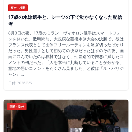
複合・横断
17歳の水泳選手と、シーツの下で動かなくなった配信
者
8月3日の夜、17歳のミラン・ヴィオロン選手はスマートフォ
ンを開いた。数時間前、大規模な芸術水泳大会の決勝で、彼は
フランス代表として団体フリールーティンを泳ぎ切ったばかり
だった。男性選手として初めての快挙だったはずのその夜、画
面に並んでいたのは称賛ではなく、性差別的で憎悪に満ちたコ
メントの列だった。「人を本当に判断していることが分かる、
意地の悪いコメントをたくさん見ました」と彼は『ル・パリジ
ャン』…
日付: 2026/8/6
国際・欧州