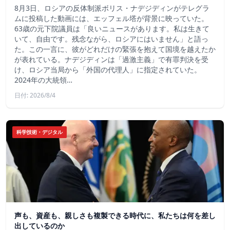
8月3日、ロシアの反体制派ボリス・ナデジディンがテレグラ
ムに投稿した動画には、エッフェル塔が背景に映っていた。
63歳の元下院議員は「良いニュースがあります。私は生きて
いて、自由です。残念ながら、ロシアにはいません」と語っ
た。この一言に、彼がどれだけの緊張を抱えて国境を越えたか
が表れている。ナデジディンは「過激主義」で有罪判決を受
け、ロシア当局から「外国の代理人」に指定されていた。
2024年の大統領…
日付: 2026/8/4
科学技術・デジタル
声も、資産も、親しさも複製できる時代に、私たちは何を差し
出しているのか