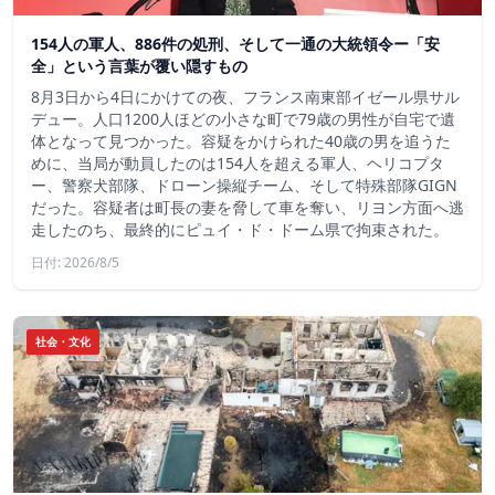
154人の軍人、886件の処刑、そして一通の大統領令ー「安
全」という言葉が覆い隠すもの
8月3日から4日にかけての夜、フランス南東部イゼール県サル
デュー。人口1200人ほどの小さな町で79歳の男性が自宅で遺
体となって見つかった。容疑をかけられた40歳の男を追うた
めに、当局が動員したのは154人を超える軍人、ヘリコプタ
ー、警察犬部隊、ドローン操縦チーム、そして特殊部隊GIGN
だった。容疑者は町長の妻を脅して車を奪い、リヨン方面へ逃
走したのち、最終的にピュイ・ド・ドーム県で拘束された。
日付: 2026/8/5
社会・文化