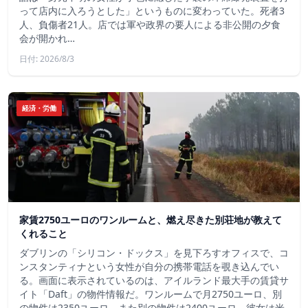
って店内に入ろうとした」というものに変わっていた。死者3
人、負傷者21人。店では軍や政界の要人による非公開の夕食
会が開かれ…
日付: 2026/8/3
経済・労働
家賃2750ユーロのワンルームと、燃え尽きた別荘地が教えて
くれること
ダブリンの「シリコン・ドックス」を見下ろすオフィスで、コ
ンスタンティナという女性が自分の携帯電話を覗き込んでい
る。画面に表示されているのは、アイルランド最大手の賃貸サ
イト「Daft」の物件情報だ。ワンルームで月2750ユーロ、別
の物件は2350ユーロ、また別の物件は2400ユーロ。彼女は米