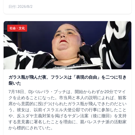
日付: 2026/8/2
社会・文化
ガラス瓶が飛んだ夜、フランスは「表現の自由」を二つに引き
裂いた
7月18日、DJバルバラ・ブッチは、開始からわずか20分でマイ
クを止めることになった。市当局と本人の説明によれば、観客
席から意図的に投げつけられたガラス瓶が飛んできたのだとい
う。彼女は、以前イスラエル大使公邸での行事に参加したこと
や、反ユダヤ主義対策を掲げるヤダン法案（後に撤回）を支持
する意見書に署名したことを理由に、親パレスチナ派の活動家
から標的にされていた。