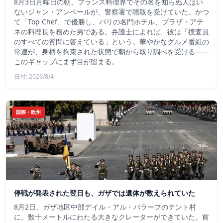
8月3日月曜日の朝、フランス料理界でその名を知らぬ人はい
ないジャン・アンベールが、警察署で聴取を受けていた。かつ
て「Top Chef」で優勝し、パリの名門ホテル、プラザ・アテ
ネの料理長を務めた男である。弁護士によれば、彼は「捜査員
のすべての質問に答えている」という。華やかなグルメ番組の
常連が、身柄を拘束された状態で朝から取り調べを受ける――
このギャップにまず目が留まる。
日付: 2026/8/4
国際・欧州
停戦が発表された翌日も、ガザでは遺体が数えられていた
8月2日、ガザ地区中部デイル・アル・バラーフのテント村
に、数十メートルにわたる大きなクレーターができていた。前