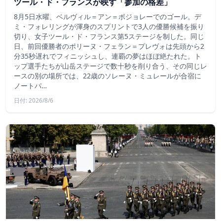
ツール・ド・フランスが映す「参加の格差」
8月5日水曜、ベルヴィル＝アン＝ボジョレーでのゴール。デ
ミ・フォレリングが渾身のスプリントで3人の優勝候補を振り
切り、女子ツール・ド・フランス第5ステージを制した。同じ
日、前回優勝者のポリーヌ・フェラン＝プレヴォは先頭から2
分35秒遅れでフィニッシュし、連覇の夢はほぼ絶たれた。ト
ップ選手たちが山岳ステージで数十秒を削り合う、その同じレ
ースの別の場所では、22歳のソレーヌ・ミュレールが合宿に
ノートパ…
日付: 2026/8/6