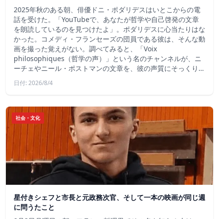
2025年秋のある朝、俳優ドニ・ポダリデスはいとこからの電
話を受けた。「YouTubeで、あなたが哲学や自己啓発の文章
を朗読しているのを見つけたよ」。ポダリデスに心当たりはな
かった。コメディ・フランセーズの団員である彼は、そんな動
画を撮った覚えがない。調べてみると、「Voix
philosophiques（哲学の声）」という名のチャンネルが、ニ
ーチェやニール・ポストマンの文章を、彼の声質にそっくり…
日付: 2026/8/4
社会・文化
星付きシェフと市長と元政務次官、そして一本の映画が同じ週
に問うたこと