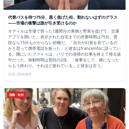
代替バスを待つ75分、黒く焦げた松、割れないはずのグラス
——市場の衝撃は誰が引き受けるのか
オディルは市場で買った1週間分の果物と野菜を提げて、交通
アプリを開いた。表示された自宅までの所要時間は75分。普
段なら15分もかからない距離だ。「自分が幻覚を見ているの
かと思って携帯電話を振った」と彼女はfranceinfoに語ってい
る。隣にいたファトゥは、パリでの清掃の仕事を終えて帰る途
中だった。移動時間は普段の2倍。「食事をして、横になった
らもう終わり。それほど疲れている」と彼女は言う。
日付: 2026/8/8
国際・欧州