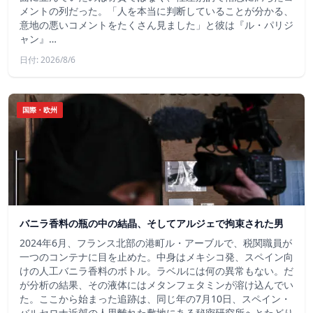
メントの列だった。「人を本当に判断していることが分かる、
意地の悪いコメントをたくさん見ました」と彼は『ル・パリジ
ャン』…
日付: 2026/8/6
国際・欧州
バニラ香料の瓶の中の結晶、そしてアルジェで拘束された男
2024年6月、フランス北部の港町ル・アーブルで、税関職員が
一つのコンテナに目を止めた。中身はメキシコ発、スペイン向
けの人工バニラ香料のボトル。ラベルには何の異常もない。だ
が分析の結果、その液体にはメタンフェタミンが溶け込んでい
た。ここから始まった追跡は、同じ年の7月10日、スペイン・
バルセロナ近郊の人里離れた敷地にある秘密研究所へとたどり