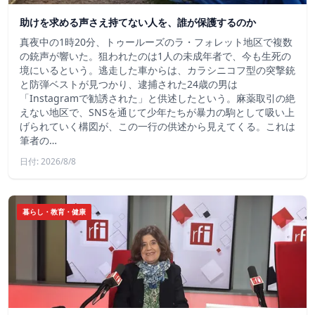
助けを求める声さえ持てない人を、誰が保護するのか
真夜中の1時20分、トゥールーズのラ・フォレット地区で複数
の銃声が響いた。狙われたのは1人の未成年者で、今も生死の
境にいるという。逃走した車からは、カラシニコフ型の突撃銃
と防弾ベストが見つかり、逮捕された24歳の男は
「Instagramで勧誘された」と供述したという。麻薬取引の絶
えない地区で、SNSを通じて少年たちが暴力の駒として吸い上
げられていく構図が、この一行の供述から見えてくる。これは
筆者の…
日付: 2026/8/8
暮らし・教育・健康