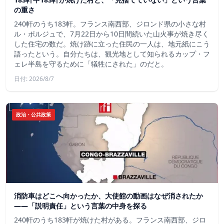
の重さ
240軒のうち183軒。フランス南西部、ジロンド県の小さな村
ル・ポルジュで、7月22日から10日間続いた山火事が焼き尽く
した住宅の数だ。焼け跡に立った住民の一人は、地元紙にこう
語ったという。自分たちは、観光地として知られるカップ・フ
ェレ半島を守るために「犠牲にされた」のだと。
日付: 2026/8/7
政治・公共政策
消防車はどこへ向かったか、大使館の動画はなぜ消されたか
——「説明責任」という言葉の中身を探る
240軒のうち183軒が焼けた村がある。フランス南西部、ジロ