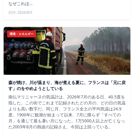
なぜこれほ…
日付: 2026/8/5
環境・エネルギー
森が焼け、川が温まり、海が煮える夏に、フランスは「元に戻
す」のをやめようとしている
南仏マリニャーヌの気温計は、2026年7月のある日、40.5度を
指した。この街でこれまで記録されたどの月の、どの日の気温
よりも高い数字だ。同じ月、フランス全土の平均気温は24.9
度。1900年に観測が始まって以来、7月に限らず「すべての
月」を通じて最も暑い月になった。1万5000人以上が亡くなっ
た2003年8月の熱波の記録さえ、今回は上回っている。