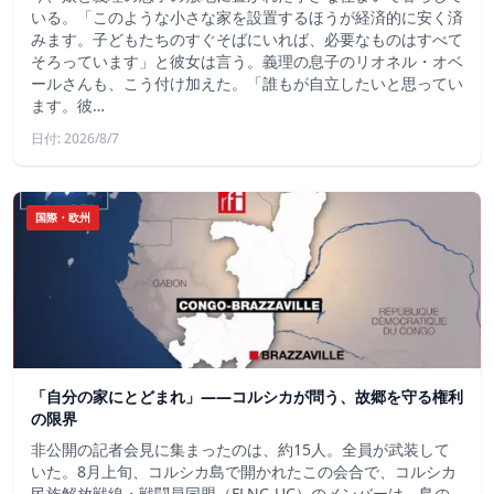
いる。「このような小さな家を設置するほうが経済的に安く済
みます。子どもたちのすぐそばにいれば、必要なものはすべて
そろっています」と彼女は言う。義理の息子のリオネル・オベ
ールさんも、こう付け加えた。「誰もが自立したいと思ってい
ます。彼…
日付: 2026/8/7
国際・欧州
「自分の家にとどまれ」——コルシカが問う、故郷を守る権利
の限界
非公開の記者会見に集まったのは、約15人。全員が武装して
いた。8月上旬、コルシカ島で開かれたこの会合で、コルシカ
民族解放戦線・戦闘員同盟（FLNC-UC）のメンバーは、島の