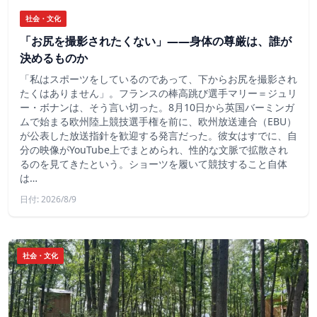
社会・文化
「お尻を撮影されたくない」――身体の尊厳は、誰が
決めるものか
「私はスポーツをしているのであって、下からお尻を撮影され
たくはありません」。フランスの棒高跳び選手マリー＝ジュリ
ー・ボナンは、そう言い切った。8月10日から英国バーミンガ
ムで始まる欧州陸上競技選手権を前に、欧州放送連合（EBU）
が公表した放送指針を歓迎する発言だった。彼女はすでに、自
分の映像がYouTube上でまとめられ、性的な文脈で拡散され
るのを見てきたという。ショーツを履いて競技すること自体
は…
日付: 2026/8/9
社会・文化