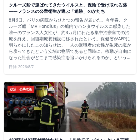
クルーズ船で運ばれてきたウイルスと、保険で受け取れる薬
――フランスの公衆衛生が選ぶ「追跡」のかたち
8月6日、パリの病院からひとつの報告が届いた。今年春、ク
ルーズ船「MV Hondius」の船内でハンタウイルスに感染した
唯一のフランス人女性が、約3カ月にわたる集中治療室での治
療を終え、回復期療養施設に移されたという。保健省がAFPに
明らかにしたこの知らせは、一人の退職者の女性が生死の境か
ら戻ってきたという安堵の物語であると同時に、移動が自由に
なった社会がどこまで感染症を追いかけられるのか、という…
日付: 2026/8/7
政治・公共政策
183軒中183軒が焼けた村と、「見捨てていない」という言葉