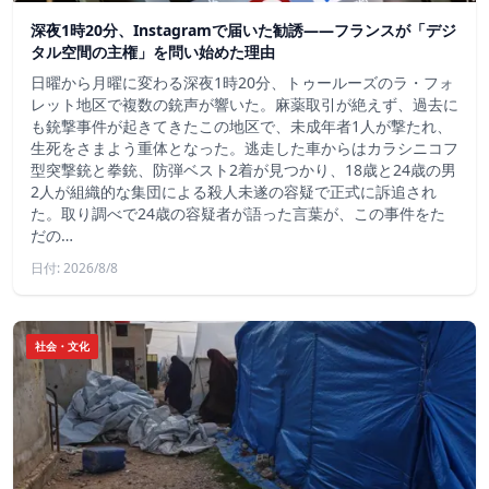
深夜1時20分、Instagramで届いた勧誘――フランスが「デジ
タル空間の主権」を問い始めた理由
日曜から月曜に変わる深夜1時20分、トゥールーズのラ・フォ
レット地区で複数の銃声が響いた。麻薬取引が絶えず、過去に
も銃撃事件が起きてきたこの地区で、未成年者1人が撃たれ、
生死をさまよう重体となった。逃走した車からはカラシニコフ
型突撃銃と拳銃、防弾ベスト2着が見つかり、18歳と24歳の男
2人が組織的な集団による殺人未遂の容疑で正式に訴追され
た。取り調べで24歳の容疑者が語った言葉が、この事件をた
だの…
日付: 2026/8/8
社会・文化