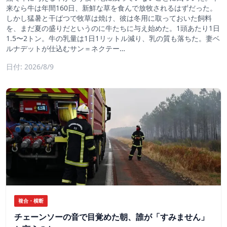
来なら牛は年間160日、新鮮な草を食んで放牧されるはずだった。
しかし猛暑と干ばつで牧草は焼け、彼は冬用に取っておいた飼料
を、まだ夏の盛りだというのに牛たちに与え始めた。1頭あたり1日
1.5〜2トン。牛の乳量は1日1リットル減り、乳の質も落ちた。妻ベ
ルナデットが仕込むサン＝ネクテー…
日付: 2026/8/9
複合・横断
チェーンソーの音で目覚めた朝、誰が「すみません」