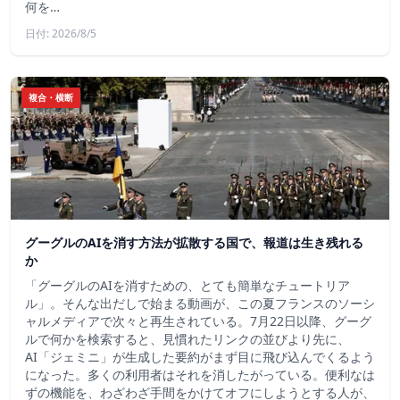
何を…
日付: 2026/8/5
複合・横断
グーグルのAIを消す方法が拡散する国で、報道は生き残れる
か
「グーグルのAIを消すための、とても簡単なチュートリア
ル」。そんな出だしで始まる動画が、この夏フランスのソーシ
ャルメディアで次々と再生されている。7月22日以降、グーグ
ルで何かを検索すると、見慣れたリンクの並びより先に、
AI「ジェミニ」が生成した要約がまず目に飛び込んでくるよう
になった。多くの利用者はそれを消したがっている。便利なは
ずの機能を、わざわざ手間をかけてオフにしようとする人が、