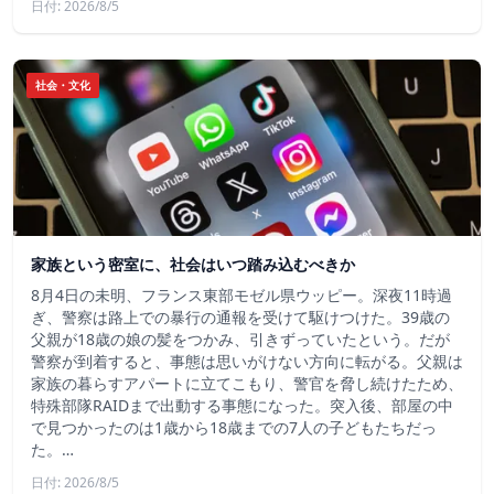
日付: 2026/8/5
社会・文化
家族という密室に、社会はいつ踏み込むべきか
8月4日の未明、フランス東部モゼル県ウッピー。深夜11時過
ぎ、警察は路上での暴行の通報を受けて駆けつけた。39歳の
父親が18歳の娘の髪をつかみ、引きずっていたという。だが
警察が到着すると、事態は思いがけない方向に転がる。父親は
家族の暮らすアパートに立てこもり、警官を脅し続けたため、
特殊部隊RAIDまで出動する事態になった。突入後、部屋の中
で見つかったのは1歳から18歳までの7人の子どもたちだっ
た。…
日付: 2026/8/5