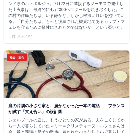
ンド県のル・ポルジュ。7月22日に隣接するソーモスで発生し
た山火事は、最終的に4万2000ヘクタールを焼き尽くした。こ
の村の住民たちは、いま静かな、しかし根深い疑いを抱いてい
る。「自分たちは、もっと洗練された観光地であるカップ・フ
ェレを守るために犠牲にされたのではないか」という疑いだ。
日付: 2026/8/7
社会・文化
庭の片隅の小さな家と、届かなかった一本の電話——フランス
が試す「支え合い」の設計図
シェルブールの庭に、もうひとつの家がある。夫を亡くしてか
ら一人で暮らしていたマリー＝クリスティーヌ・ルフェさんは
今、娘と義理の息子の敷地に置かれた小さな住まいで暮らして