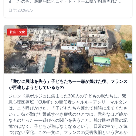
走したのち、最終的にピュイ・ド・ドーム県で拘束された。
日付: 2026/8/5
社会・文化
「遊びに興味を失う」子どもたち——森が焼けた後、フランス
が再建しようとしているもの
ジロンド県ポルジュに集まった300人の子どもの親たちに、緊
急心理医療班（CUMP）の責任者シャルル＝アンリ・マルタン
は、こう呼びかけた。「子どもたちを連れて相談に来てくださ
い」。彼が挙げた警戒すべき症状のひとつは、意外なほど静か
なものだった――遊びへの関心を失うこと。焼け跡や避難の記
憶ではなく、子どもが遊ばなくなるという、日常の中でしか気
づけない変化。この一文に、フランスの災害復旧という営みが