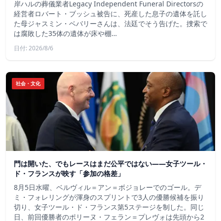
岸ハルの葬儀業者Legacy Independent Funeral Directorsの
経営者ロバート・ブッシュ被告に、死産した息子の遺体を託し
た母ジャスミン・ベバリーさんは、法廷でそう告げた。捜索で
は腐敗した35体の遺体が床や棚…
日付: 2026/8/6
社会・文化
門は開いた、でもレースはまだ公平ではない――女子ツール・
ド・フランスが映す「参加の格差」
8月5日水曜、ベルヴィル＝アン＝ボジョレーでのゴール。デ
ミ・フォレリングが渾身のスプリントで3人の優勝候補を振り
切り、女子ツール・ド・フランス第5ステージを制した。同じ
日、前回優勝者のポリーヌ・フェラン＝プレヴォは先頭から2