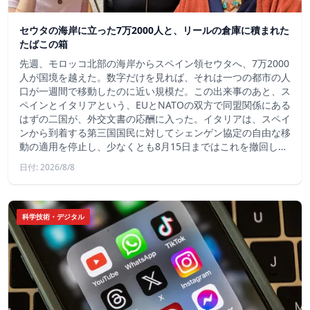
セウタの海岸に立った7万2000人と、リールの倉庫に積まれた
たばこの箱
先週、モロッコ北部の海岸からスペイン領セウタへ、7万2000
人が国境を越えた。数字だけを見れば、それは一つの都市の人
口が一週間で移動したのに近い規模だ。この出来事のあと、ス
ペインとイタリアという、EUとNATOの双方で同盟関係にある
はずの二国が、外交文書の応酬に入った。イタリアは、スペイ
ンから到着する第三国国民に対してシェンゲン協定の自由な移
動の適用を停止し、少なくとも8月15日まではこれを撤回し…
日付: 2026/8/8
科学技術・デジタル