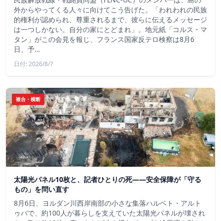
外からやってくる人々に向けてこう告げた。「われわれの民族
的権利が認められ、尊重されるまで、彼らに伝えるメッセージ
は一つしかない。自分の家にとどまれ」。地元紙「コルス・マ
タン」がこの会見を報じ、フランス国家反テロ検察は8月6
日、予…
日付: 2026/8/7
複合・横断
太陽光パネル10枚と、記者ひとりの死——安全保障が「守る
もの」を問い直す
8月6日、ヨルダン川西岸南部の小さな集落ハルベト・アルト
ゥバで、約100人が暮らしを支えていた太陽光パネルが壊され