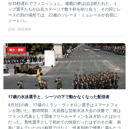
分35秒遅れでフィニッシュし、連覇の夢はほぼ絶たれた。ト
ップ選手たちが山岳ステージで数十秒を削り合う、その同じレ
ースの別の場所では、22歳のソレーヌ・ミュレールが合宿に
ノートパ…
日付: 2026/8/6
複合・横断
17歳の水泳選手と、シーツの下で動かなくなった配信者
8月3日の夜、17歳のミラン・ヴィオロン選手はスマートフォ
ンを開いた。数時間前、大規模な芸術水泳大会の決勝で、彼は
フランス代表として団体フリールーティンを泳ぎ切ったばかり
だった。男性選手として初めての快挙だったはずのその夜、画
面に並んでいたのは称賛ではなく、性差別的で憎悪に満ちたコ