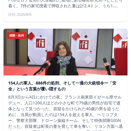
着く。7件の家宅捜索で押収された量は計2.4トン、うち1.…
日付: 2026/8/6
国際・欧州
154人の軍人、886件の処刑、そして一通の大統領令ー「安
全」という言葉が覆い隠すもの
8月3日から4日にかけての夜、フランス南東部イゼール県サル
デュー。人口1200人ほどの小さな町で79歳の男性が自宅で遺
体となって見つかった。容疑をかけられた40歳の男を追うた
めに、当局が動員したのは154人を超える軍人、ヘリコプタ
ー、警察犬部隊、ドローン操縦チーム、そして特殊部隊GIGN
だった。容疑者は町長の妻を脅して車を奪い、リヨン方面へ逃