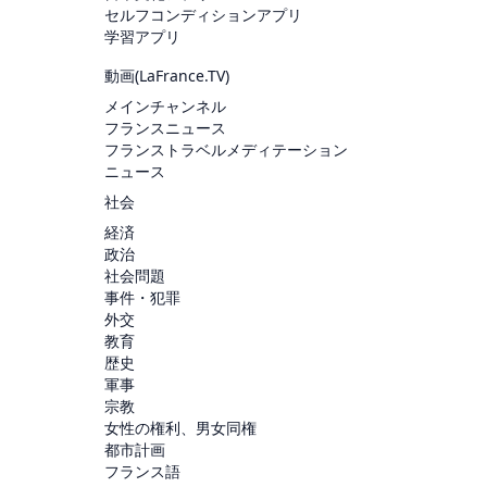
セルフコンディションアプリ
学習アプリ
動画(
LaFrance.TV
)
メインチャンネル
フランスニュース
フランストラベルメディテーション
ニュース
社会
経済
政治
社会問題
事件・犯罪
外交
教育
歴史
軍事
宗教
女性の権利、男女同権
都市計画
フランス語