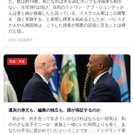
た。数は約10枚。夜になれば水を汲むポンプも冷蔵庫も動か
ない。住宅3軒は焼け、住民のラドワン・アブ・ジュンディさ
んは妻と娘が負傷したと語っている。イスラエル軍はこの襲撃
を「強く非難する」と表明し捜査を始めるとしたが、パレスチ
ナ人や人権団体は、こうした捜査が実際の訴追に至ることは稀
だと指…
日付: 2026/8/7
社会・文化
遺灰の身元も、編集の独立も、誰が保証するのか
「私が今、向き合って生きていかなければならない現実は、私
の小さな息子サニーが、家族と一緒にいた時間よりも長く、あ
なたの手元に置かれていたということです」。イングランド東