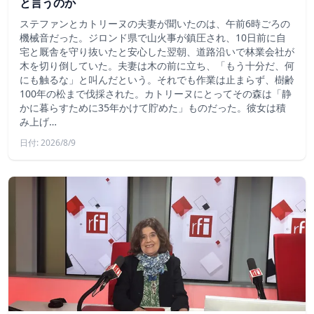
と言うのか
ステファンとカトリーヌの夫妻が聞いたのは、午前6時ごろの
機械音だった。ジロンド県で山火事が鎮圧され、10日前に自
宅と厩舎を守り抜いたと安心した翌朝、道路沿いで林業会社が
木を切り倒していた。夫妻は木の前に立ち、「もう十分だ、何
にも触るな」と叫んだという。それでも作業は止まらず、樹齢
100年の松まで伐採された。カトリーヌにとってその森は「静
かに暮らすために35年かけて貯めた」ものだった。彼女は積
み上げ…
日付: 2026/8/9