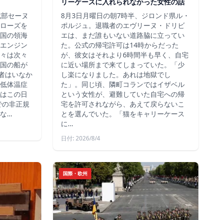
リーケースに入れられなかった女性の話
北部セーヌ
8月3日月曜日の朝7時半、ジロンド県ル・
ローズを
ポルジュ。退職者のエヴリーヌ・ドリビ
国の領海
エは、まだ誰もいない道路脇に立ってい
エンジン
た。公式の帰宅許可は14時からだった
々は次々
が、彼女はそれより6時間半も早く、自宅
国の船が
に近い場所まで来てしまっていた。「少
死者はいなか
し楽になりました。あれは地獄でし
低体温症
た」。同じ頃、隣町コランではイザベル
はこの日
という女性が、避難していた自宅への帰
での非正規
宅を許可されながら、あえて戻らないこ
な…
とを選んでいた。「猫をキャリーケース
に…
日付: 2026/8/4
国際・欧州