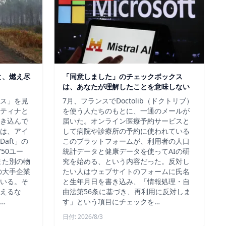
と、燃え尽
「同意しました」のチェックボックス
は、あなたが理解したことを意味しない
ス」を見
7月、フランスでDoctolib（ドクトリブ）
ティナと
を使う人たちのもとに、一通のメールが
き込んで
届いた。オンライン医療予約サービスと
は、アイ
して病院や診療所の予約に使われている
aft」の
このプラットフォームが、利用者の人口
50ユー
統計データと健康データを使ってAIの研
また別の物
究を始める、という内容だった。反対し
の大手企業
たい人はウェブサイトのフォームに氏名
いる。そ
と生年月日を書き込み、「情報処理・自
えるな
由法第56条に基づき、再利用に反対しま
…
す」という項目にチェックを…
日付: 2026/8/3