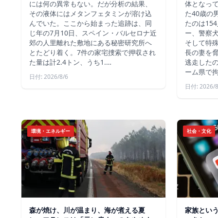
には何の異常もない。だが分析の結果、
体となっ
その液体にはメタンフェタミンが溶け込
た40歳の
んでいた。ここから始まった追跡は、同
たのは15
じ年の7月10日、スペイン・バルセロナ近
ー、警察
郊の人里離れた敷地にある秘密研究所へ
そして特殊
とたどり着く。7件の家宅捜索で押収され
長の妻を
た量は計2.4トン、うち1.…
逃走した
ーム県で
日付: 2026/8/6
日付: 2026/8
環境・エネルギー
社会・文化
森が焼け、川が温まり、海が煮える夏
家族とい