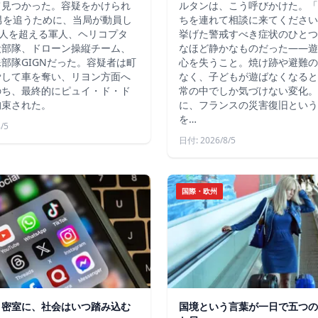
て見つかった。容疑をかけられ
ルタンは、こう呼びかけた。「
男を追うために、当局が動員し
ちを連れて相談に来てください
4人を超える軍人、ヘリコプタ
挙げた警戒すべき症状のひとつ
犬部隊、ドローン操縦チーム、
なほど静かなものだった――遊
部隊GIGNだった。容疑者は町
心を失うこと。焼け跡や避難の
脅して車を奪い、リヨン方面へ
なく、子どもが遊ばなくなると
のち、最終的にピュイ・ド・ド
常の中でしか気づけない変化。
拘束された。
に、フランスの災害復旧という
を…
/5
日付: 2026/8/5
国際・欧州
う密室に、社会はいつ踏み込む
国境という言葉が一日で五つの