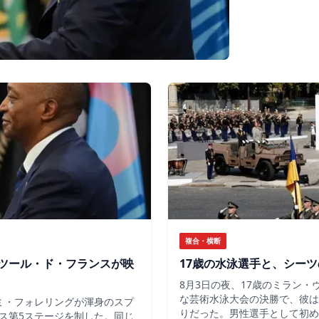
複合・横断
ツール・ド・フランスが映
17歳の水泳選手と、シー
8月3日の夜、17歳のミラン
な芸術水泳大会の決勝で、彼は
ミ・フォレリングが渾身のスプ
りだった。男性選手として初め
ス第5ステージを制した。同じ