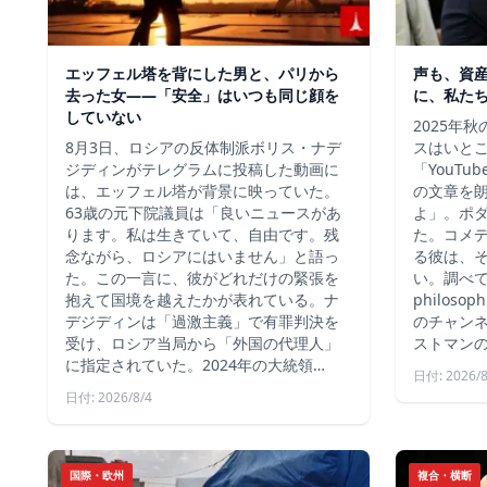
エッフェル塔を背にした男と、パリから
声も、資
去った女——「安全」はいつも同じ顔を
に、私た
していない
2025年
8月3日、ロシアの反体制派ボリス・ナデ
スはいと
ジディンがテレグラムに投稿した動画に
「YouT
は、エッフェル塔が背景に映っていた。
の文章を
63歳の元下院議員は「良いニュースがあ
よ」。ポ
ります。私は生きていて、自由です。残
た。コメ
念ながら、ロシアにはいません」と語っ
る彼は、
た。この一言に、彼がどれだけの緊張を
い。調べて
抱えて国境を越えたかが表れている。ナ
philos
デジディンは「過激主義」で有罪判決を
のチャン
受け、ロシア当局から「外国の代理人」
ストマン
に指定されていた。2024年の大統領…
日付: 2026/8
日付: 2026/8/4
国際・欧州
複合・横断