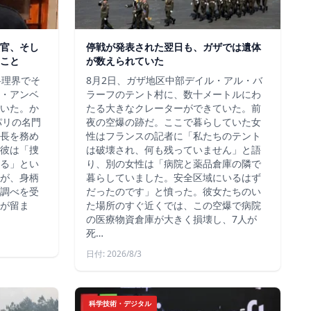
官、そし
停戦が発表された翌日も、ガザでは遺体
こと
が数えられていた
料理界でそ
8月2日、ガザ地区中部デイル・アル・バ
・アンベ
ラーフのテント村に、数十メートルにわ
いた。か
たる大きなクレーターができていた。前
、パリの名門
夜の空爆の跡だ。ここで暮らしていた女
長を務め
性はフランスの記者に「私たちのテント
彼は「捜
は破壊され、何も残っていません」と語
る」とい
り、別の女性は「病院と薬品倉庫の隣で
が、身柄
暮らしていました。安全区域にいるはず
調べを受
だったのです」と憤った。彼女たちのい
が留ま
た場所のすぐ近くでは、この空爆で病院
の医療物資倉庫が大きく損壊し、7人が
死…
日付: 2026/8/3
科学技術・デジタル