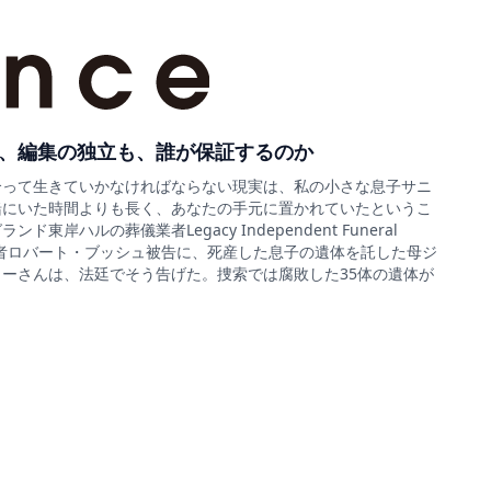
、編集の独立も、誰が保証するのか
合って生きていかなければならない現実は、私の小さな息子サニ
緒にいた時間よりも長く、あなたの手元に置かれていたというこ
ド東岸ハルの葬儀業者Legacy Independent Funeral
sの経営者ロバート・ブッシュ被告に、死産した息子の遺体を託した母ジ
ーさんは、法廷でそう告げた。捜索では腐敗した35体の遺体が