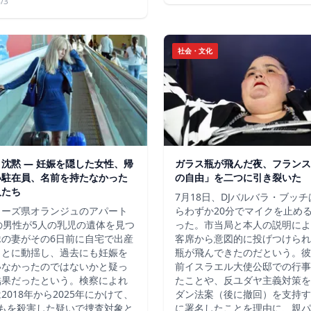
/3
社会・文化
沈黙 ― 妊娠を隠した女性、帰
ガラス瓶が飛んだ夜、フランス
い駐在員、名前を持たなかった
の自由」を二つに引き裂いた
人たち
7月18日、DJバルバラ・ブッ
ューズ県オランジュのアパート
らわずか20分でマイクを止め
の男性が5人の乳児の遺体を見つ
った。市当局と本人の説明によ
縁の妻がその6日前に自宅で出産
客席から意図的に投げつけられ
ことに動揺し、過去にも妊娠を
瓶が飛んできたのだという。彼
いなかったのではないかと疑っ
前イスラエル大使公邸での行事
結果だったという。検察によれ
たことや、反ユダヤ主義対策を
2018年から2025年にかけて、
ダン法案（後に撤回）を支持す
どもを殺害した疑いで捜査対象と
に署名したことを理由に、親パ