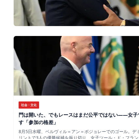
社会・文化
門は開いた、でもレースはまだ公平ではない――女子
す「参加の格差」
8月5日水曜、ベルヴィル＝アン＝ボジョレーでのゴール。デ
リントで3人の優勝候補を振り切り、女子ツール・ド・フラン