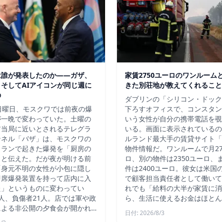
は誰が発表したのか——ガザ、
家賃2750ユーロのワンルーム
そしてAIアイコンが同じ週に
きた別荘地が教えてくれること
の
ダブリンの「シリコン・ドック
日曜日、モスクワでは前夜の爆
下ろすオフィスで、コンスタン
が一晩で変わっていた。土曜の
いう女性が自分の携帯電話を覗
ア当局に近いとされるテレグラ
いる。画面に表示されているの
ンネル「バザ」は、モスクワの
ルランド最大手の賃貸サイト「D
トランで起きた爆発を「厨房の
物件情報だ。ワンルームで月27
」と伝えた。だが夜が明ける前
ロ、別の物件は2350ユーロ、
「身元不明の女性が小包に隠し
件は2400ユーロ。彼女は米国
即席爆発装置を持って店内に入
で顧客担当責任者として働いて
た」というものに変わってい
れでも「給料の大半が家賃に消
人、負傷者21人。店では軍や政
ら、生活に使えるお金はほとん
による非公開の夕食会が開かれ…
日付: 2026/8/3