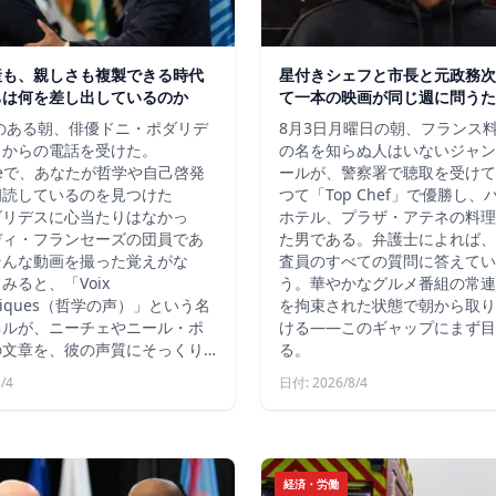
産も、親しさも複製できる時代
星付きシェフと市長と元政務次
ちは何を差し出しているのか
て一本の映画が同じ週に問うた
秋のある朝、俳優ドニ・ポダリデ
8月3日月曜日の朝、フランス
こからの電話を受けた。
の名を知らぬ人はいないジャン
ubeで、あなたが哲学や自己啓発
ールが、警察署で聴取を受けて
朗読しているのを見つけた
つて「Top Chef」で優勝し
ダリデスに心当たりはなかっ
ホテル、プラザ・アテネの料理
ディ・フランセーズの団員であ
た男である。弁護士によれば、
そんな動画を撮った覚えがな
査員のすべての質問に答えてい
みると、「Voix
う。華やかなグルメ番組の常連
ophiques（哲学の声）」という名
を拘束された状態で朝から取り
ネルが、ニーチェやニール・ポ
ける――このギャップにまず目
の文章を、彼の声質にそっくり…
る。
/4
日付: 2026/8/4
経済・労働