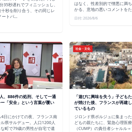
はなく、性差別的で憎悪に満ち
分35秒遅れでフィニッシュし、
かる、意地の悪いコメントをた
数十秒を削り合う、その同じレ
ノートパ…
日付: 2026/8/6
社会・文化
軍人、886件の処刑、そして一通
「遊びに興味を失う」子どもた
令ー「安全」という言葉が覆い
が焼けた後、フランスが再建し
ているもの
ら4日にかけての夜、フランス南
ジロンド県ポルジュに集まった
ル県サルデュー。人口1200人
どもの親たちに、緊急心理医療
な町で79歳の男性が自宅で遺
（CUMP）の責任者シャルル