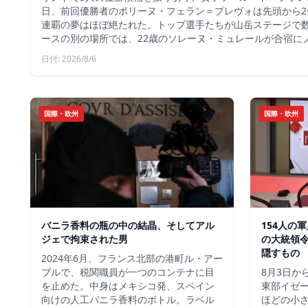
日、前回優勝者のポリーヌ・フェラン＝プレヴォは先頭から2
連覇の夢はほぼ絶たれた。トップ選手たちが山岳ステージで
ースの別の場所では、22歳のソレーヌ・ミュレールが合宿に
日付: 2026/8/6
国際・欧州
国際・欧州
バニラ香料の瓶の中の結晶、そしてアル
154人の
ジェで拘束された男
の大統領
隠すもの
2024年6月、フランス北部の港町ル・アー
ブルで、税関職員が一つのコンテナに目
8月3日か
を止めた。中身はメキシコ発、スペイン
東部イゼー
向けの人工バニラ香料のボトル。ラベル
ほどの小さ