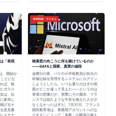
科学技術・デジタル
は「表現
検索窓の向こうに何を賭けているのか
——GAFAと国家、真実の値段
チは、開始か
金曜日の夜、パリの小学校教員が自分の
ることにな
研修記録を管理するシステムにログイン
れば、観
しようとしたら、いつも通りのはずの画
たガラス
面がどこか違って見えた——というのは
女は、以
筆者の想像だが、実際にその週末、フラ
に参加し
ンスでは似たような不安を抱えた人が少
掲げるヤ
なくなかったはずだ。7月31日、フランス
る意見書
国民教育省は、業務用アカウントへのな
レスチナ
りすましによって「多数」の職員の個人