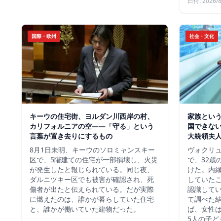
日付: 2026/8
国際・欧州
社会・文化
キーウの住宅街、ヨルダン川西岸の村、
家族という
カリフォルニアの空——「守る」という
国できな
言葉が置き去りにするもの
大統領夫
8月1日未明、キーウのソロミャンスキー
ヴォクリ
区で、5階建ての住宅が一部損壊し、火災
で、32歳
が発生したと報じられている。同じ夜、
けた。内
ダルニツキー区でも被害が確認され、死
していた
傷者が出たと伝えられている。だが実際
認識して
に燃えたのは、誰かが暮らしていた住宅
て調べた
と、誰かが働いていた建物だった。
ば、女性は
5人の子