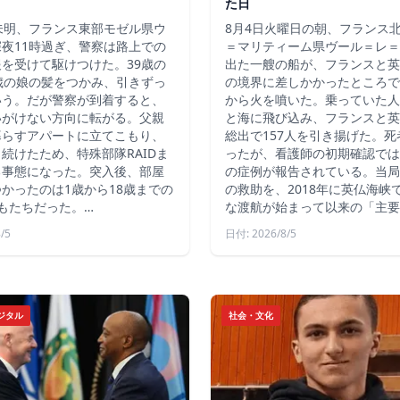
た日
未明、フランス東部モゼル県ウ
8月4日火曜日の朝、フランス
夜11時過ぎ、警察は路上での
＝マリティーム県ヴール＝レ＝
を受けて駆けつけた。39歳の
出た一艘の船が、フランスと英
歳の娘の髪をつかみ、引きずっ
の境界に差しかかったところで
いう。だが警察が到着すると、
から火を噴いた。乗っていた人
いがけない方向に転がる。父親
と海に飛び込み、フランスと英
暮らすアパートに立てこもり、
総出で157人を引き揚げた。
続けたため、特殊部隊RAIDま
ったが、看護師の初期確認では
る事態になった。突入後、部屋
の症例が報告されている。当局
かったのは1歳から18歳までの
の救助を、2018年に英仏海峡
もたちだった。…
な渡航が始まって以来の「主要
/5
日付: 2026/8/5
ジタル
社会・文化