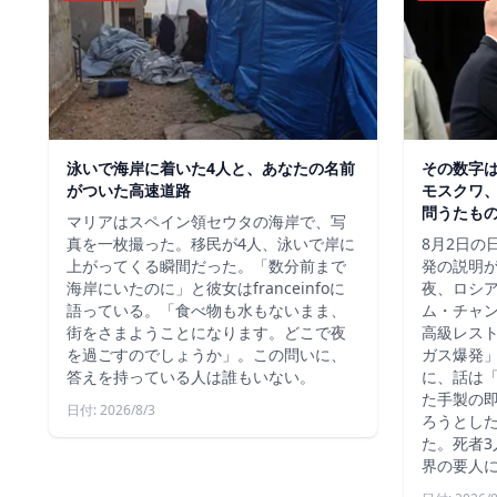
泳いで海岸に着いた4人と、あなたの名前
その数字
がついた高速道路
モスクワ、
問うたも
マリアはスペイン領セウタの海岸で、写
真を一枚撮った。移民が4人、泳いで岸に
8月2日の
上がってくる瞬間だった。「数分前まで
発の説明
海岸にいたのに」と彼女はfranceinfoに
夜、ロシ
語っている。「食べ物も水もないまま、
ム・チャ
街をさまようことになります。どこで夜
高級レス
を過ごすのでしょうか」。この問いに、
ガス爆発
答えを持っている人は誰もいない。
に、話は
た手製の
日付: 2026/8/3
ろうとし
た。死者3
界の要人