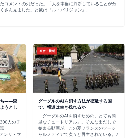
たコメントの列だった。「人を本当に判断していることが分
くさん見ました」と彼は『ル・パリジャン』…
複合・横断
ち——森
グーグルのAIを消す方法が拡散する国
ようとし
で、報道は生き残れるか
「グーグルのAIを消すための、とても簡
300人の子
単なチュートリアル」。そんな出だしで
班
始まる動画が、この夏フランスのソーシ
＝アンリ・マ
ャルメディアで次々と再生されている。7