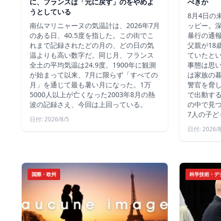
に、フランスは「元に戻す」のをやめよ
べきか
うとしている
8月4日の
南仏マリニャーヌの気温計は、2026年7月
ッピー。深
のある日、40.5度を指した。この街でこ
暴行の通報
れまで記録されたどの月の、どの日の気
父親が18
温よりも高い数字だ。同じ月、フランス
ていたと
全土の平均気温は24.9度。1900年に観測
事態は思
が始まって以来、7月に限らず「すべての
は家族の
月」を通じて最も暑い月になった。1万
警官を脅し
5000人以上が亡くなった2003年8月の熱
で出動す
波の記録さえ、今回は上回っている。
の中で見つ
7人の子ど
日付: 2026/8/5
日付: 2026/8
国際・欧州
科学技術・デ