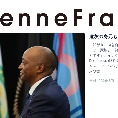
遺灰の身元も
「私が今、向き
ーが、家族と一
とです」。イングラン
Director
ャスミン・ベバリ
床や棚…
日付: 2026/8/6