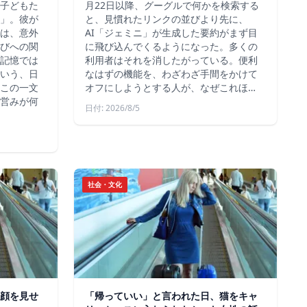
子どもた
月22日以降、グーグルで何かを検索する
」。彼が
と、見慣れたリンクの並びより先に、
は、意外
AI「ジェミニ」が生成した要約がまず目
びへの関
に飛び込んでくるようになった。多くの
記憶では
利用者はそれを消したがっている。便利
いう、日
なはずの機能を、わざわざ手間をかけて
この一文
オフにしようとする人が、なぜこれほ…
営みが何
日付: 2026/8/5
社会・文化
顔を見せ
「帰っていい」と言われた日、猫をキャ