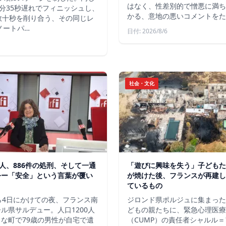
はなく、性差別的で憎悪に満ち
分35秒遅れでフィニッシュし、
かる、意地の悪いコメントをた
数十秒を削り合う、その同じレ
ノートパ…
日付: 2026/8/6
社会・文化
軍人、886件の処刑、そして一通
「遊びに興味を失う」子どもた
令ー「安全」という言葉が覆い
が焼けた後、フランスが再建し
ているもの
ら4日にかけての夜、フランス南
ジロンド県ポルジュに集まった
ル県サルデュー。人口1200人
どもの親たちに、緊急心理医療
な町で79歳の男性が自宅で遺
（CUMP）の責任者シャルル