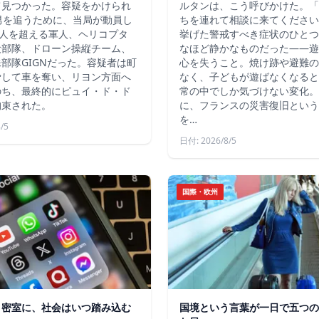
て見つかった。容疑をかけられ
ルタンは、こう呼びかけた。「
男を追うために、当局が動員し
ちを連れて相談に来てください
4人を超える軍人、ヘリコプタ
挙げた警戒すべき症状のひとつ
犬部隊、ドローン操縦チーム、
なほど静かなものだった――遊
部隊GIGNだった。容疑者は町
心を失うこと。焼け跡や避難の
脅して車を奪い、リヨン方面へ
なく、子どもが遊ばなくなると
のち、最終的にピュイ・ド・ド
常の中でしか気づけない変化。
拘束された。
に、フランスの災害復旧という
を…
/5
日付: 2026/8/5
国際・欧州
う密室に、社会はいつ踏み込む
国境という言葉が一日で五つの