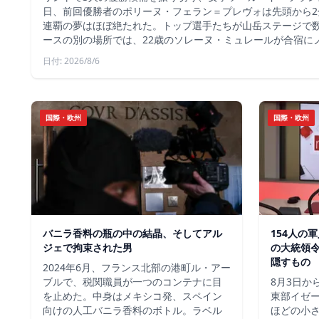
日、前回優勝者のポリーヌ・フェラン＝プレヴォは先頭から2
連覇の夢はほぼ絶たれた。トップ選手たちが山岳ステージで
ースの別の場所では、22歳のソレーヌ・ミュレールが合宿に
日付: 2026/8/6
国際・欧州
国際・欧州
バニラ香料の瓶の中の結晶、そしてアル
154人の
ジェで拘束された男
の大統領
隠すもの
2024年6月、フランス北部の港町ル・アー
ブルで、税関職員が一つのコンテナに目
8月3日か
を止めた。中身はメキシコ発、スペイン
東部イゼー
向けの人工バニラ香料のボトル。ラベル
ほどの小さ