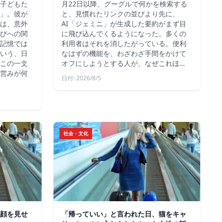
子どもた
月22日以降、グーグルで何かを検索する
」。彼が
と、見慣れたリンクの並びより先に、
は、意外
AI「ジェミニ」が生成した要約がまず目
びへの関
に飛び込んでくるようになった。多くの
記憶では
利用者はそれを消したがっている。便利
いう、日
なはずの機能を、わざわざ手間をかけて
この一文
オフにしようとする人が、なぜこれほ…
営みが何
日付: 2026/8/5
社会・文化
顔を見せ
「帰っていい」と言われた日、猫をキャ