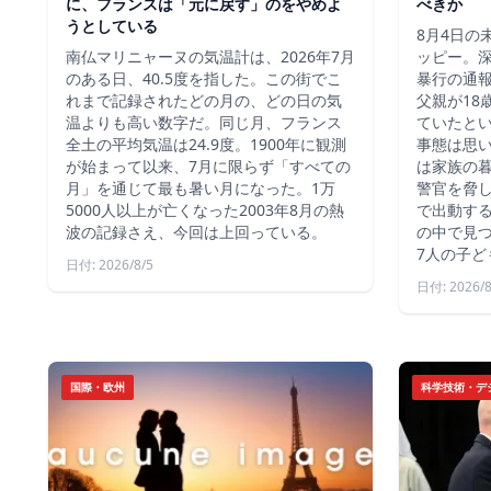
に、フランスは「元に戻す」のをやめよ
べきか
うとしている
8月4日の
南仏マリニャーヌの気温計は、2026年7月
ッピー。深
のある日、40.5度を指した。この街でこ
暴行の通報
れまで記録されたどの月の、どの日の気
父親が18
温よりも高い数字だ。同じ月、フランス
ていたと
全土の平均気温は24.9度。1900年に観測
事態は思
が始まって以来、7月に限らず「すべての
は家族の
月」を通じて最も暑い月になった。1万
警官を脅し
5000人以上が亡くなった2003年8月の熱
で出動す
波の記録さえ、今回は上回っている。
の中で見つ
7人の子ど
日付: 2026/8/5
日付: 2026/8
国際・欧州
科学技術・デ