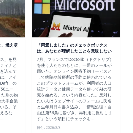
と、燃え尽
「同意しました」のチェックボックス
は、あなたが理解したことを意味しない
ス」を見
7月、フランスでDoctolib（ドクトリブ）
ティナと
を使う人たちのもとに、一通のメールが
き込んで
届いた。オンライン医療予約サービスと
は、アイ
して病院や診療所の予約に使われている
aft」の
このプラットフォームが、利用者の人口
50ユー
統計データと健康データを使ってAIの研
また別の物
究を始める、という内容だった。反対し
の大手企業
たい人はウェブサイトのフォームに氏名
いる。そ
と生年月日を書き込み、「情報処理・自
えるな
由法第56条に基づき、再利用に反対しま
…
す」という項目にチェックを…
日付: 2026/8/3