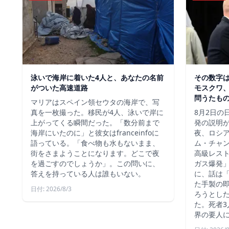
泳いで海岸に着いた4人と、あなたの名前
その数字
がついた高速道路
モスクワ、
問うたも
マリアはスペイン領セウタの海岸で、写
真を一枚撮った。移民が4人、泳いで岸に
8月2日の
上がってくる瞬間だった。「数分前まで
発の説明
海岸にいたのに」と彼女はfranceinfoに
夜、ロシ
語っている。「食べ物も水もないまま、
ム・チャ
街をさまようことになります。どこで夜
高級レス
を過ごすのでしょうか」。この問いに、
ガス爆発
答えを持っている人は誰もいない。
に、話は
た手製の
日付: 2026/8/3
ろうとし
た。死者3
界の要人