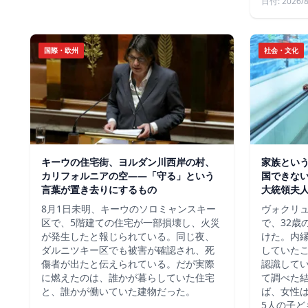
日付: 2026/8
国際・欧州
社会・文化
キーウの住宅街、ヨルダン川西岸の村、
家族という
カリフォルニアの空——「守る」という
国できな
言葉が置き去りにするもの
大統領夫
8月1日未明、キーウのソロミャンスキー
ヴォクリ
区で、5階建ての住宅が一部損壊し、火災
で、32歳
が発生したと報じられている。同じ夜、
けた。内
ダルニツキー区でも被害が確認され、死
していた
傷者が出たと伝えられている。だが実際
認識して
に燃えたのは、誰かが暮らしていた住宅
て調べた
と、誰かが働いていた建物だった。
ば、女性は
5人の子