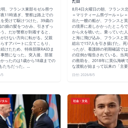
た日
未明、フランス東部モゼル県ウ
8月4日火曜日の朝、フランス
夜11時過ぎ、警察は路上での
＝マリティーム県ヴール＝レ＝
を受けて駆けつけた。39歳の
出た一艘の船が、フランスと英
歳の娘の髪をつかみ、引きずっ
の境界に差しかかったところで
いう。だが警察が到着すると、
から火を噴いた。乗っていた人
いがけない方向に転がる。父親
と海に飛び込み、フランスと英
暮らすアパートに立てこもり、
総出で157人を引き揚げた。
続けたため、特殊部隊RAIDま
ったが、看護師の初期確認では
る事態になった。突入後、部屋
の症例が報告されている。当局
かったのは1歳から18歳までの
の救助を、2018年に英仏海峡
もたちだった。…
な渡航が始まって以来の「主要
/5
日付: 2026/8/5
ジタル
社会・文化