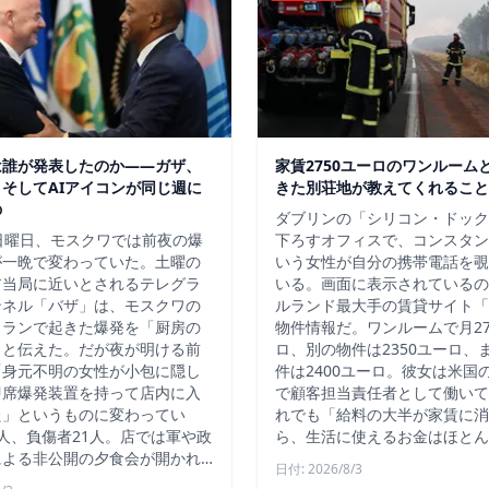
は誰が発表したのか——ガザ、
家賃2750ユーロのワンルーム
そしてAIアイコンが同じ週に
きた別荘地が教えてくれること
の
ダブリンの「シリコン・ドック
日曜日、モスクワでは前夜の爆
下ろすオフィスで、コンスタン
が一晩で変わっていた。土曜の
いう女性が自分の携帯電話を覗
ア当局に近いとされるテレグラ
いる。画面に表示されているの
ンネル「バザ」は、モスクワの
ルランド最大手の賃貸サイト「D
トランで起きた爆発を「厨房の
物件情報だ。ワンルームで月27
」と伝えた。だが夜が明ける前
ロ、別の物件は2350ユーロ、
「身元不明の女性が小包に隠し
件は2400ユーロ。彼女は米国
即席爆発装置を持って店内に入
で顧客担当責任者として働いて
た」というものに変わってい
れでも「給料の大半が家賃に消
人、負傷者21人。店では軍や政
ら、生活に使えるお金はほとん
による非公開の夕食会が開かれ…
日付: 2026/8/3