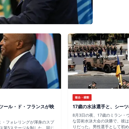
複合・横断
ツール・ド・フランスが映
17歳の水泳選手と、シー
8月3日の夜、17歳のミラン
な芸術水泳大会の決勝で、彼は
ミ・フォレリングが渾身のスプ
りだった。男性選手として初め
ス第5ステージを制した。同じ