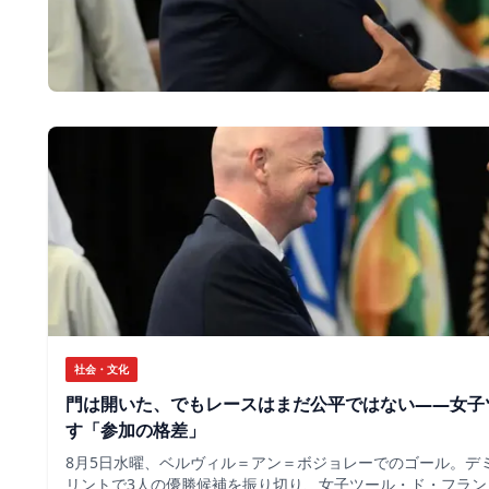
社会・文化
門は開いた、でもレースはまだ公平ではない――女子
す「参加の格差」
8月5日水曜、ベルヴィル＝アン＝ボジョレーでのゴール。デ
リントで3人の優勝候補を振り切り、女子ツール・ド・フラン