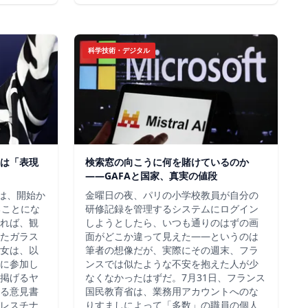
科学技術・デジタル
は「表現
検索窓の向こうに何を賭けているのか
——GAFAと国家、真実の値段
チは、開始か
金曜日の夜、パリの小学校教員が自分の
ることにな
研修記録を管理するシステムにログイン
れば、観
しようとしたら、いつも通りのはずの画
たガラス
面がどこか違って見えた——というのは
女は、以
筆者の想像だが、実際にその週末、フラ
に参加し
ンスでは似たような不安を抱えた人が少
掲げるヤ
なくなかったはずだ。7月31日、フランス
る意見書
国民教育省は、業務用アカウントへのな
レスチナ
りすましによって「多数」の職員の個人