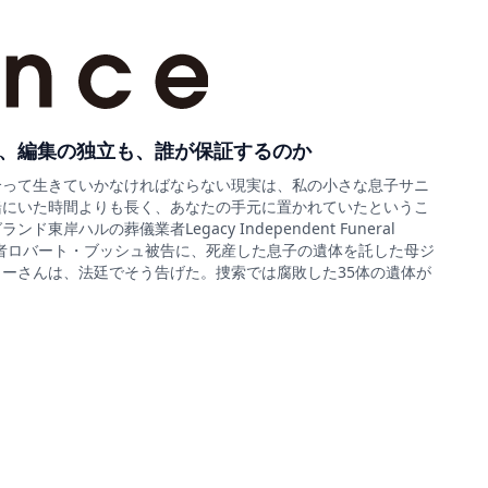
、編集の独立も、誰が保証するのか
合って生きていかなければならない現実は、私の小さな息子サニ
緒にいた時間よりも長く、あなたの手元に置かれていたというこ
ド東岸ハルの葬儀業者Legacy Independent Funeral
sの経営者ロバート・ブッシュ被告に、死産した息子の遺体を託した母ジ
ーさんは、法廷でそう告げた。捜索では腐敗した35体の遺体が