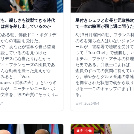
産も、親しさも複製できる時代
星付きシェフと市長と元政務次
ちは何を差し出しているのか
て一本の映画が同じ週に問うた
秋のある朝、俳優ドニ・ポダリデ
8月3日月曜日の朝、フランス
こからの電話を受けた。
の名を知らぬ人はいないジャン
ubeで、あなたが哲学や自己啓発
ールが、警察署で聴取を受けて
朗読しているのを見つけた
つて「Top Chef」で優勝し
ダリデスに心当たりはなかっ
ホテル、プラザ・アテネの料理
ディ・フランセーズの団員であ
た男である。弁護士によれば、
そんな動画を撮った覚えがな
査員のすべての質問に答えてい
みると、「Voix
う。華やかなグルメ番組の常連
ophiques（哲学の声）」という名
を拘束された状態で朝から取り
ネルが、ニーチェやニール・ポ
ける――このギャップにまず目
の文章を、彼の声質にそっくり…
る。
/4
日付: 2026/8/4
経済・労働