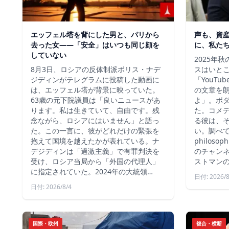
エッフェル塔を背にした男と、パリから
声も、資
去った女——「安全」はいつも同じ顔を
に、私た
していない
2025年
8月3日、ロシアの反体制派ボリス・ナデ
スはいと
ジディンがテレグラムに投稿した動画に
「YouT
は、エッフェル塔が背景に映っていた。
の文章を
63歳の元下院議員は「良いニュースがあ
よ」。ポ
ります。私は生きていて、自由です。残
た。コメ
念ながら、ロシアにはいません」と語っ
る彼は、
た。この一言に、彼がどれだけの緊張を
い。調べて
抱えて国境を越えたかが表れている。ナ
philos
デジディンは「過激主義」で有罪判決を
のチャン
受け、ロシア当局から「外国の代理人」
ストマン
に指定されていた。2024年の大統領…
日付: 2026/8
日付: 2026/8/4
国際・欧州
複合・横断