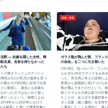
/3
社会・文化
沈黙 ― 妊娠を隠した女性、帰
ガラス瓶が飛んだ夜、フランス
い駐在員、名前を持たなかった
の自由」を二つに引き裂いた
人たち
7月18日、DJバルバラ・ブッ
ューズ県オランジュのアパート
らわずか20分でマイクを止め
の男性が5人の乳児の遺体を見つ
った。市当局と本人の説明によ
縁の妻がその6日前に自宅で出産
客席から意図的に投げつけられ
ことに動揺し、過去にも妊娠を
瓶が飛んできたのだという。彼
いなかったのではないかと疑っ
前イスラエル大使公邸での行事
結果だったという。検察によれ
たことや、反ユダヤ主義対策を
2018年から2025年にかけて、
ダン法案（後に撤回）を支持す
どもを殺害した疑いで捜査対象と
に署名したことを理由に、親パ