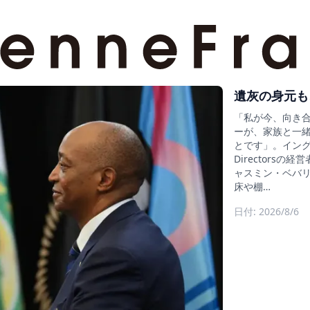
遺灰の身元も
「私が今、向き
ーが、家族と一
とです」。イングラン
Director
ャスミン・ベバリ
床や棚…
日付: 2026/8/6