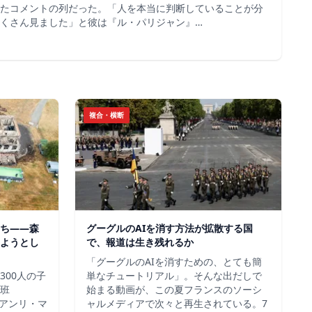
たコメントの列だった。「人を本当に判断していることが分
くさん見ました」と彼は『ル・パリジャン』…
複合・横断
ち——森
グーグルのAIを消す方法が拡散する国
ようとし
で、報道は生き残れるか
「グーグルのAIを消すための、とても簡
300人の子
単なチュートリアル」。そんな出だしで
班
始まる動画が、この夏フランスのソーシ
＝アンリ・マ
ャルメディアで次々と再生されている。7