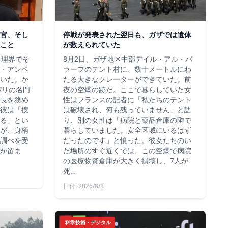
官、そし
停戦が発表された翌日も、ガザでは遺体
こと
が数えられていた
料理界でそ
8月2日、ガザ地区中部デイル・アル・バ
・アンベ
ラーフのテント村に、数十メートルにわ
いた。か
たる大きなクレーターができていた。前
、パリの名門
夜の空爆の跡だ。ここで暮らしていた女
長を務め
性はフランスの記者に「私たちのテント
彼は「捜
は破壊され、何も残っていません」と語
る」とい
り、別の女性は「病院と薬品倉庫の隣で
が、身柄
暮らしていました。安全区域にいるはず
調べを受
だったのです」と憤った。彼女たちのい
が留ま
た場所のすぐ近くでは、この空爆で病院
の医療物資倉庫が大きく損壊し、7人が
死…
日付: 2026/8/3
科学技術・デジタル