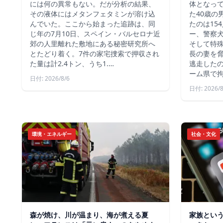
には何の異常もない。だが分析の結果、
体となっ
その液体にはメタンフェタミンが溶け込
た40歳の
んでいた。ここから始まった追跡は、同
たのは15
じ年の7月10日、スペイン・バルセロナ近
ー、警察
郊の人里離れた敷地にある秘密研究所へ
そして特殊
とたどり着く。7件の家宅捜索で押収され
長の妻を
た量は計2.4トン、うち1.…
逃走した
ーム県で
日付: 2026/8/6
日付: 2026/8
環境・エネルギー
社会・文化
森が焼け、川が温まり、海が煮える夏
家族とい