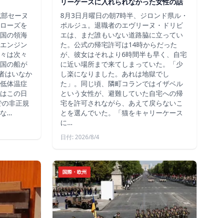
リーケースに入れられなかった女性の話
北部セーヌ
8月3日月曜日の朝7時半、ジロンド県ル・
ローズを
ポルジュ。退職者のエヴリーヌ・ドリビ
国の領海
エは、まだ誰もいない道路脇に立ってい
エンジン
た。公式の帰宅許可は14時からだった
々は次々
が、彼女はそれより6時間半も早く、自宅
国の船が
に近い場所まで来てしまっていた。「少
死者はいなか
し楽になりました。あれは地獄でし
低体温症
た」。同じ頃、隣町コランではイザベル
はこの日
という女性が、避難していた自宅への帰
での非正規
宅を許可されながら、あえて戻らないこ
な…
とを選んでいた。「猫をキャリーケース
に…
日付: 2026/8/4
国際・欧州