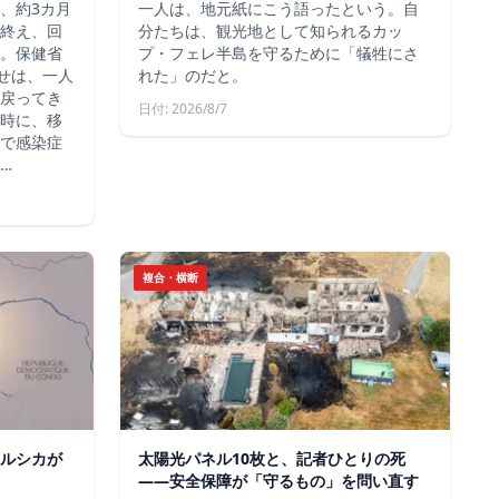
、約3カ月
一人は、地元紙にこう語ったという。自
終え、回
分たちは、観光地として知られるカッ
。保健省
プ・フェレ半島を守るために「犠牲にさ
らせは、一人
れた」のだと。
戻ってき
日付: 2026/8/7
時に、移
で感染症
…
複合・横断
ルシカが
太陽光パネル10枚と、記者ひとりの死
——安全保障が「守るもの」を問い直す