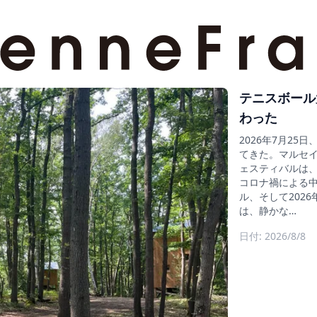
テニスボール
わった
2026年7月2
てきた。マルセイ
ェスティバルは、そ
コロナ禍による中止
ル、そして202
は、静かな…
日付: 2026/8/8