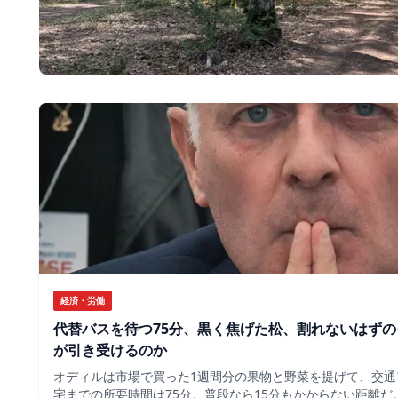
経済・労働
代替バスを待つ75分、黒く焦げた松、割れないはず
が引き受けるのか
オディルは市場で買った1週間分の果物と野菜を提げて、交通
宅までの所要時間は75分。普段なら15分もかからない距離