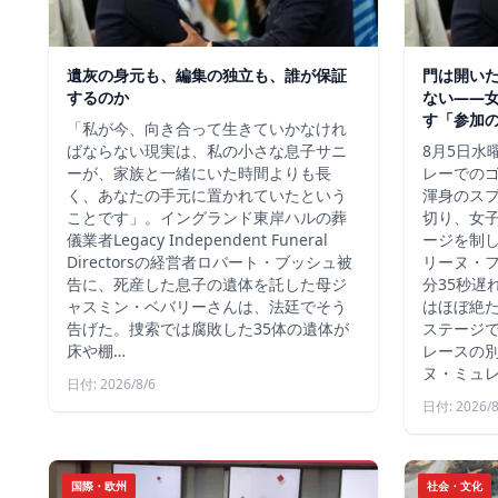
遺灰の身元も、編集の独立も、誰が保証
門は開い
するのか
ない――
す「参加
「私が今、向き合って生きていかなけれ
ばならない現実は、私の小さな息子サニ
8月5日水
ーが、家族と一緒にいた時間よりも長
レーでの
く、あなたの手元に置かれていたという
渾身のス
ことです」。イングランド東岸ハルの葬
切り、女
儀業者Legacy Independent Funeral
ージを制
Directorsの経営者ロバート・ブッシュ被
リーヌ・
告に、死産した息子の遺体を託した母ジ
分35秒遅
ャスミン・ベバリーさんは、法廷でそう
はほぼ絶
告げた。捜索では腐敗した35体の遺体が
ステージ
床や棚…
レースの別
ヌ・ミュ
日付: 2026/8/6
日付: 2026/8
国際・欧州
社会・文化