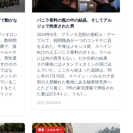
下で動かな
バニラ香料の瓶の中の結晶、そしてアル
ジェで拘束された男
ヴィオロン
2024年6月、フランス北部の港町ル・アー
。数時間
ブルで、税関職員が一つのコンテナに目
勝で、彼
を止めた。中身はメキシコ発、スペイン
ールーテ
向けの人工バニラ香料のボトル。ラベル
。男性選
には何の異常もない。だが分析の結果、
ずのその
その液体にはメタンフェタミンが溶け込
ではな
んでいた。ここから始まった追跡は、同
メントの
じ年の7月10日、スペイン・バルセロナ近
ているこ
郊の人里離れた敷地にある秘密研究所へ
トをたく
とたどり着く。7件の家宅捜索で押収され
リジャ
た量は計2.4トン、うち1.…
日付: 2026/8/6
環境・エネルギー