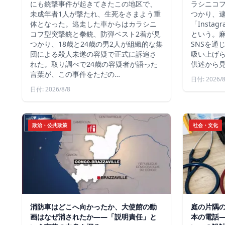
にも銃撃事件が起きてきたこの地区で、
ラシニコ
未成年者1人が撃たれ、生死をさまよう重
つかり、逮
体となった。逃走した車からはカラシニ
「Inst
コフ型突撃銃と拳銃、防弾ベスト2着が見
という。
つかり、18歳と24歳の男2人が組織的な集
SNSを通
団による殺人未遂の容疑で正式に訴追さ
吸い上げ
れた。取り調べで24歳の容疑者が語った
供述から
言葉が、この事件をただの…
日付: 2026/8
日付: 2026/8/8
政治・公共政策
社会・文化
消防車はどこへ向かったか、大使館の動
庭の片隅
画はなぜ消されたか——「説明責任」と
本の電話