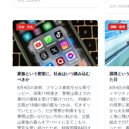
日付: 2026/8/5
日付: 2026/8
社会・文化
国際・欧州
家族という密室に、社会はいつ踏み込む
国境とい
べきか
た日
8月4日の未明、フランス東部モゼル県ウ
8月4日火
ッピー。深夜11時過ぎ、警察は路上での
＝マリテ
暴行の通報を受けて駆けつけた。39歳の
出た一艘
父親が18歳の娘の髪をつかみ、引きずっ
の境界に
ていたという。だが警察が到着すると、
から火を
事態は思いがけない方向に転がる。父親
と海に飛
は家族の暮らすアパートに立てこもり、
総出で15
警官を脅し続けたため、特殊部隊RAIDま
ったが、