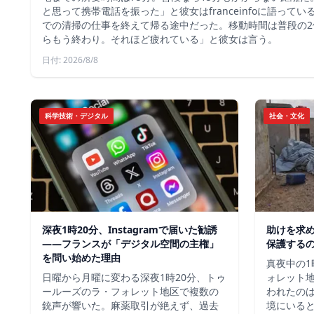
と思って携帯電話を振った」と彼女はfranceinfoに語って
での清掃の仕事を終えて帰る途中だった。移動時間は普段の2
らもう終わり。それほど疲れている」と彼女は言う。
日付: 2026/8/8
科学技術・デジタル
社会・文化
深夜1時20分、Instagramで届いた勧誘
助けを求
――フランスが「デジタル空間の主権」
保護する
を問い始めた理由
真夜中の1
日曜から月曜に変わる深夜1時20分、トゥ
ォレット
ールーズのラ・フォレット地区で複数の
われたの
銃声が響いた。麻薬取引が絶えず、過去
境にいる