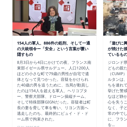
154人の軍人、886件の処刑、そして一通
「遊びに
の大統領令ー「安全」という言葉が覆い
が焼けた
隠すもの
ているも
8月3日から4日にかけての夜、フランス南
ジロンド県
東部イゼール県サルデュー。人口1200人
どもの親
ほどの小さな町で79歳の男性が自宅で遺
（CUMP
体となって見つかった。容疑をかけられ
ルタンは
た40歳の男を追うために、当局が動員し
ちを連れ
たのは154人を超える軍人、ヘリコプタ
挙げた警
ー、警察犬部隊、ドローン操縦チーム、
なほど静
そして特殊部隊GIGNだった。容疑者は町
心を失う
長の妻を脅して車を奪い、リヨン方面へ
なく、子
逃走したのち、最終的にピュイ・ド・ド
常の中で
ーム県で拘束された。
に、フラ
を…