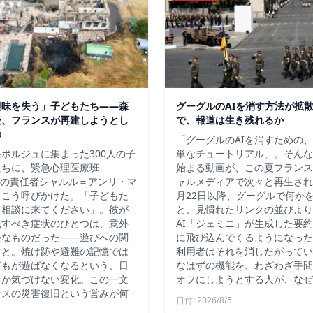
興味を失う」子どもたち——森
グーグルのAIを消す方法が拡
後、フランスが再建しようとし
で、報道は生き残れるか
の
「グーグルのAIを消すための
ポルジュに集まった300人の子
単なチュートリアル」。そんな
たちに、緊急心理医療班
始まる動画が、この夏フランス
）の責任者シャルル＝アンリ・マ
ャルメディアで次々と再生され
、こう呼びかけた。「子どもた
月22日以降、グーグルで何か
て相談に来てください」。彼が
と、見慣れたリンクの並びより
戒すべき症状のひとつは、意外
AI「ジェミニ」が生成した要
かなものだった――遊びへの関
に飛び込んでくるようになった
こと。焼け跡や避難の記憶では
利用者はそれを消したがってい
どもが遊ばなくなるという、日
なはずの機能を、わざわざ手間
しか気づけない変化。この一文
オフにしようとする人が、なぜ
ンスの災害復旧という営みが何
日付: 2026/8/5