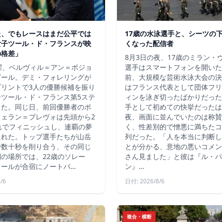
た、でもレースはまだ公平では
17歳の水泳選手と、シーツの
女子ツール・ド・フランスが映
くなった配信者
の格差」
8月3日の夜、17歳のミラン・
曜、ベルヴィル＝アン＝ボジョ
選手はスマートフォンを開いた
ゴール。デミ・フォレリングが
前、大規模な芸術水泳大会の決
プリントで3人の優勝候補を振り
はフランス代表として団体フリ
子ツール・ド・フランス第5ステ
ィンを泳ぎ切ったばかりだった
した。同じ日、前回優勝者のポ
手として初めての快挙だったは
フェラン＝プレヴォは先頭から2
夜、画面に並んでいたのは称賛
れでフィニッシュし、連覇の夢
く、性差別的で憎悪に満ちたコ
たれた。トップ選手たちが山岳
列だった。「人を本当に判断し
で数十秒を削り合う、その同じ
とが分かる、意地の悪いコメン
の場所では、22歳のソレー
さん見ました」と彼は『ル・パ
レールが合宿にノートパ…
ン』…
/6
日付: 2026/8/6
複合・横断