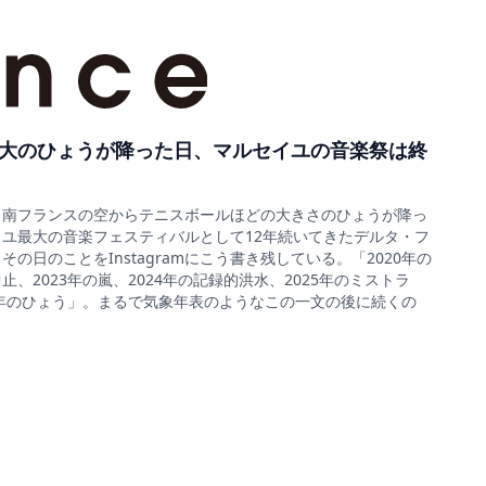
大のひょうが降った日、マルセイユの音楽祭は終
5日、南フランスの空からテニスボールほどの大きさのひょうが降っ
ユ最大の音楽フェスティバルとして12年続いてきたデルタ・フ
の日のことをInstagramにこう書き残している。「2020年の
、2023年の嵐、2024年の記録的洪水、2025年のミストラ
6年のひょう」。まるで気象年表のようなこの一文の後に続くの