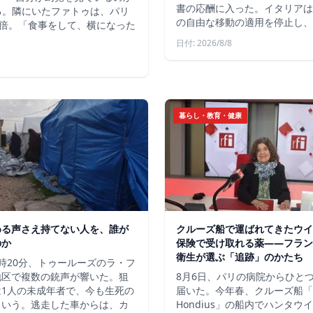
書の応酬に入った。イタリアは
いる。隣にいたファトゥは、パリ
の自由な移動の適用を停止し、
倍。「食事をして、横になった
日付: 2026/8/8
暮らし・教育・健康
める声さえ持てない人を、誰が
クルーズ船で運ばれてきたウイ
のか
保険で受け取れる薬――フラン
衛生が選ぶ「追跡」のかたち
時20分、トゥールーズのラ・フ
地区で複数の銃声が響いた。狙
8月6日、パリの病院からひと
は1人の未成年者で、今も生死の
届いた。今年春、クルーズ船「
という。逃走した車からは、カ
Hondius」の船内でハンタウ