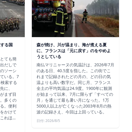
散する国
森が焼け、川が温まり、海が煮える夏
に、フランスは「元に戻す」のをやめよ
うとしている
、とても簡
出だしで
南仏マリニャーヌの気温計は、2026年7月
のソーシ
のある日、40.5度を指した。この街でこ
ている。7
れまで記録されたどの月の、どの日の気
を検索する
温よりも高い数字だ。同じ月、フランス
先に、
全土の平均気温は24.9度。1900年に観測
約がまず目
が始まって以来、7月に限らず「すべての
。多くの
月」を通じて最も暑い月になった。1万
る。便利
5000人以上が亡くなった2003年8月の熱
をかけて
波の記録さえ、今回は上回っている。
これほ…
日付: 2026/8/5