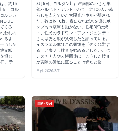
は、約15
8月6日、ヨルダン川西岸南部の小さな集
上旬、コル
落ハルベト・アルトゥバで、約100人が暮
コルシカ
らしを支えていた太陽光パネルが壊され
C-UC）
た。数は約10枚。夜になれば水を汲むポ
てくる
ンプも冷蔵庫も動かない。住宅3軒は焼
れわれの
け、住民のラドワン・アブ・ジュンディ
れるま
さんは妻と娘が負傷したと語っている。
一つしか
イスラエル軍はこの襲撃を「強く非難す
地元紙
る」と表明し捜査を始めるとしたが、パ
を報じ、
レスチナ人や人権団体は、こうした捜査
6日、予…
が実際の訴追に至ることは稀だと指…
日付: 2026/8/7
国際・欧州