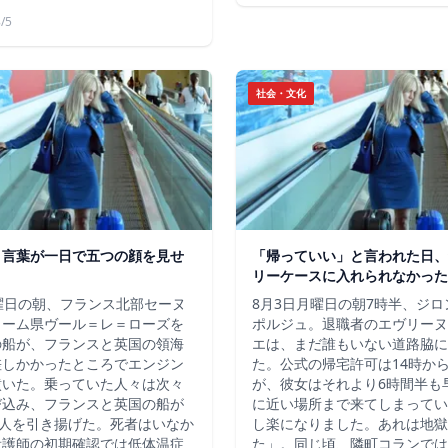
/5
社会・文化
う言葉が一日で五つの顔を見せ
「帰っていい」と言われた日、
リーケースに入れられなかった
曜日の朝、フランス北部セーヌ
8月3日月曜日の朝7時半、ジ
ィーム県ヴール＝レ＝ローズを
ポルジュ。退職者のエヴリーヌ
の船が、フランスと英国の領海
エは、まだ誰もいない道路脇に
差しかかったところでエンジン
た。公式の帰宅許可は14時か
噴いた。乗っていた人々は次々
が、彼女はそれより6時間半も
び込み、フランスと英国の船が
に近い場所まで来てしまってい
7人を引き揚げた。死者はいなか
し楽になりました。あれは地獄
看護師の初期確認では低体温症
た」。同じ頃、隣町コランでは