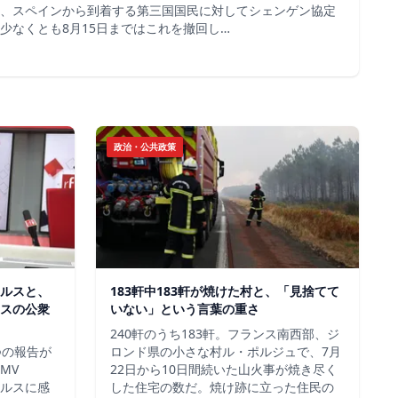
、スペインから到着する第三国国民に対してシェンゲン協定
少なくとも8月15日まではこれを撤回し…
政治・公共政策
ルスと、
183軒中183軒が焼けた村と、「見捨てて
スの公衆
いない」という言葉の重さ
240軒のうち183軒。フランス南西部、ジ
つの報告が
ロンド県の小さな村ル・ポルジュで、7月
MV
22日から10日間続いた山火事が焼き尽く
イルスに感
した住宅の数だ。焼け跡に立った住民の