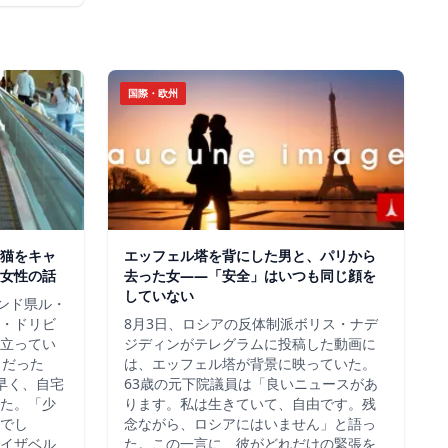
国際・欧州
猫をキャ
エッフェル塔を背にした男と、パリから
女性の話
去った女——「安全」はいつも同じ顔を
していない
ロンド県ル・
・ドリビ
8月3日、ロシアの反体制派ボリス・ナデ
立ってい
ジディンがテレグラムに投稿した動画に
らだった
は、エッフェル塔が背景に映っていた。
早く、自宅
63歳の元下院議員は「良いニュースがあ
た。「少
ります。私は生きていて、自由です。残
でし
念ながら、ロシアにはいません」と語っ
イザベル
た。この一言に、彼がどれだけの緊張を