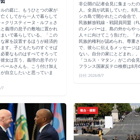
計図
非公開の記者会見に集まったの
ールの庭に、もうひとつの家が
人。全員が武装していた。8月
を亡くしてから一人で暮らして
シカ島で開かれたこの会合で、
ー＝クリスティーヌ・ルフェさ
民族解放戦線・戦闘員同盟（FLN
娘と義理の息子の敷地に置かれ
のメンバーは、島の外からやっ
住まいで暮らしている。「この
人々に向けてこう告げた。「わ
さな家を設置するほうが経済的
民族的権利が認められ、尊重さ
みます。子どもたちのすぐそば
で、彼らに伝えるメッセージは
、必要なものはすべてそろって
ない。自分の家にとどまれ」。
と彼女は言う。義理の息子のリ
「コルス・マタン」がこの会見
オベールさんも、こう付け加え
フランス国家反テロ検察は8月
もが自立したいと思っていま
日付: 2026/8/7
/7
複合・横断