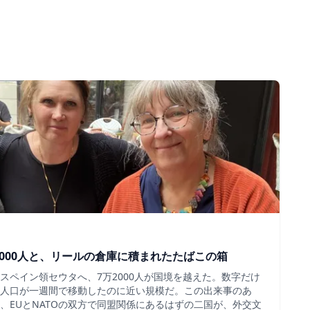
000人と、リールの倉庫に積まれたたばこの箱
スペイン領セウタへ、7万2000人が国境を越えた。数字だけ
人口が一週間で移動したのに近い規模だ。この出来事のあ
、EUとNATOの双方で同盟関係にあるはずの二国が、外交文