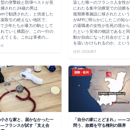
フ型の突撃銃と防弾ベストが見
染した唯一のフランス人女性が
捕された24歳の男は
にわたる集中治療室での治療を
agramで勧誘された」と供述した
復期療養施設に移されたという
麻薬取引の絶えない地区で、
がAFPに明らかにしたこの知
じて少年たちが暴力の駒として
の退職者の女性が生死の境から
られていく構図が、この一行の
たという安堵の物語であると同
見えてくる。これは筆者の…
動が自由になった社会がどこま
を追いかけられるのか、という
/8
日付: 2026/8/7
国際・欧州
の小さな家と、届かなかった一
「自分の家にとどまれ」——コ
——フランスが試す「支え合
問う、故郷を守る権利の限界