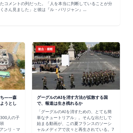
たコメントの列だった。「人を本当に判断していることが分
くさん見ました」と彼は『ル・パリジャン』…
複合・横断
ち——森
グーグルのAIを消す方法が拡散する国
ようとし
で、報道は生き残れるか
「グーグルのAIを消すための、とても簡
300人の子
単なチュートリアル」。そんな出だしで
班
始まる動画が、この夏フランスのソーシ
＝アンリ・マ
ャルメディアで次々と再生されている。7