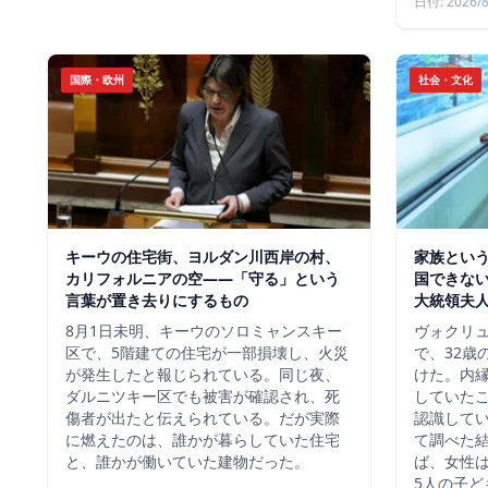
日付: 2026/8
国際・欧州
社会・文化
キーウの住宅街、ヨルダン川西岸の村、
家族という
カリフォルニアの空——「守る」という
国できな
言葉が置き去りにするもの
大統領夫
8月1日未明、キーウのソロミャンスキー
ヴォクリ
区で、5階建ての住宅が一部損壊し、火災
で、32歳
が発生したと報じられている。同じ夜、
けた。内
ダルニツキー区でも被害が確認され、死
していた
傷者が出たと伝えられている。だが実際
認識して
に燃えたのは、誰かが暮らしていた住宅
て調べた
と、誰かが働いていた建物だった。
ば、女性は
5人の子