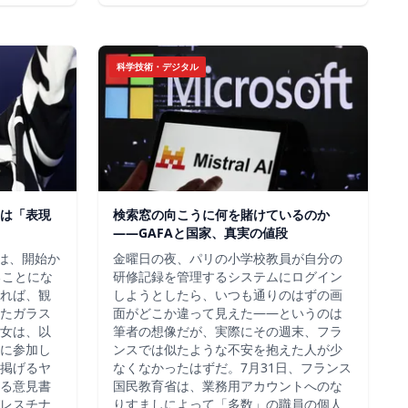
科学技術・デジタル
は「表現
検索窓の向こうに何を賭けているのか
——GAFAと国家、真実の値段
チは、開始か
金曜日の夜、パリの小学校教員が自分の
ることにな
研修記録を管理するシステムにログイン
れば、観
しようとしたら、いつも通りのはずの画
たガラス
面がどこか違って見えた——というのは
女は、以
筆者の想像だが、実際にその週末、フラ
に参加し
ンスでは似たような不安を抱えた人が少
掲げるヤ
なくなかったはずだ。7月31日、フランス
る意見書
国民教育省は、業務用アカウントへのな
レスチナ
りすましによって「多数」の職員の個人