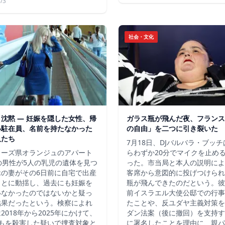
/3
社会・文化
沈黙 ― 妊娠を隠した女性、帰
ガラス瓶が飛んだ夜、フランス
い駐在員、名前を持たなかった
の自由」を二つに引き裂いた
人たち
7月18日、DJバルバラ・ブッ
ューズ県オランジュのアパート
らわずか20分でマイクを止め
の男性が5人の乳児の遺体を見つ
った。市当局と本人の説明によ
縁の妻がその6日前に自宅で出産
客席から意図的に投げつけられ
ことに動揺し、過去にも妊娠を
瓶が飛んできたのだという。彼
いなかったのではないかと疑っ
前イスラエル大使公邸での行事
結果だったという。検察によれ
たことや、反ユダヤ主義対策を
2018年から2025年にかけて、
ダン法案（後に撤回）を支持す
どもを殺害した疑いで捜査対象と
に署名したことを理由に、親パ