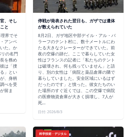
官、そし
停戦が発表された翌日も、ガザでは遺体
こと
が数えられていた
料理界でそ
8月2日、ガザ地区中部デイル・アル・バ
・アンベ
ラーフのテント村に、数十メートルにわ
いた。か
たる大きなクレーターができていた。前
、パリの名門
夜の空爆の跡だ。ここで暮らしていた女
長を務め
性はフランスの記者に「私たちのテント
彼は「捜
は破壊され、何も残っていません」と語
る」とい
り、別の女性は「病院と薬品倉庫の隣で
が、身柄
暮らしていました。安全区域にいるはず
調べを受
だったのです」と憤った。彼女たちのい
が留ま
た場所のすぐ近くでは、この空爆で病院
の医療物資倉庫が大きく損壊し、7人が
死…
日付: 2026/8/3
科学技術・デジタル