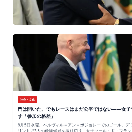
社会・文化
門は開いた、でもレースはまだ公平ではない――女子
す「参加の格差」
8月5日水曜、ベルヴィル＝アン＝ボジョレーでのゴール。デ
リントで3人の優勝候補を振り切り、女子ツール・ド・フラン