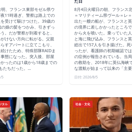
た日
未明、フランス東部モゼル県ウ
8月4日火曜日の朝、フランス
夜11時過ぎ、警察は路上での
＝マリティーム県ヴール＝レ＝
を受けて駆けつけた。39歳の
出た一艘の船が、フランスと英
歳の娘の髪をつかみ、引きずっ
の境界に差しかかったところで
いう。だが警察が到着すると、
から火を噴いた。乗っていた人
いがけない方向に転がる。父親
と海に飛び込み、フランスと英
暮らすアパートに立てこもり、
総出で157人を引き揚げた。
続けたため、特殊部隊RAIDま
ったが、看護師の初期確認では
る事態になった。突入後、部屋
の症例が報告されている。当局
かったのは1歳から18歳までの
の救助を、2018年に英仏海峡
もたちだった。…
な渡航が始まって以来の「主要
/5
日付: 2026/8/5
ジタル
社会・文化