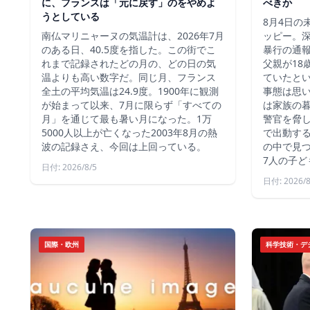
に、フランスは「元に戻す」のをやめよ
べきか
うとしている
8月4日の
南仏マリニャーヌの気温計は、2026年7月
ッピー。深
のある日、40.5度を指した。この街でこ
暴行の通報
れまで記録されたどの月の、どの日の気
父親が18
温よりも高い数字だ。同じ月、フランス
ていたと
全土の平均気温は24.9度。1900年に観測
事態は思
が始まって以来、7月に限らず「すべての
は家族の
月」を通じて最も暑い月になった。1万
警官を脅し
5000人以上が亡くなった2003年8月の熱
で出動す
波の記録さえ、今回は上回っている。
の中で見つ
7人の子ど
日付: 2026/8/5
日付: 2026/8
国際・欧州
科学技術・デ