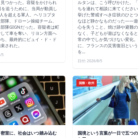
て見つかった。容疑をかけられ
ルタンは、こう呼びかけた。「
男を追うために、当局が動員し
ちを連れて相談に来てください
4人を超える軍人、ヘリコプタ
挙げた警戒すべき症状のひとつ
犬部隊、ドローン操縦チーム、
なほど静かなものだった――遊
部隊GIGNだった。容疑者は町
心を失うこと。焼け跡や避難の
脅して車を奪い、リヨン方面へ
なく、子どもが遊ばなくなると
のち、最終的にピュイ・ド・ド
常の中でしか気づけない変化。
拘束された。
に、フランスの災害復旧という
を…
/5
日付: 2026/8/5
国際・欧州
う密室に、社会はいつ踏み込む
国境という言葉が一日で五つの