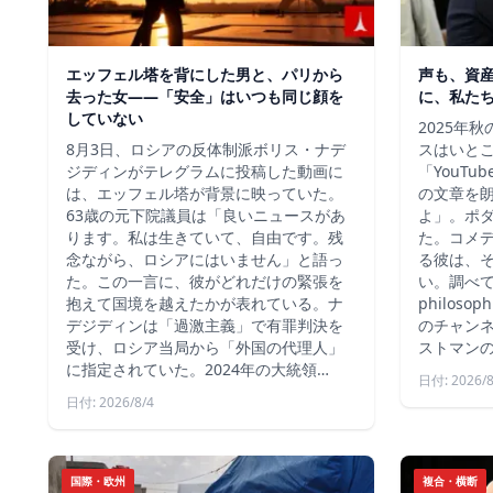
エッフェル塔を背にした男と、パリから
声も、資
去った女——「安全」はいつも同じ顔を
に、私た
していない
2025年
8月3日、ロシアの反体制派ボリス・ナデ
スはいと
ジディンがテレグラムに投稿した動画に
「YouT
は、エッフェル塔が背景に映っていた。
の文章を
63歳の元下院議員は「良いニュースがあ
よ」。ポ
ります。私は生きていて、自由です。残
た。コメ
念ながら、ロシアにはいません」と語っ
る彼は、
た。この一言に、彼がどれだけの緊張を
い。調べて
抱えて国境を越えたかが表れている。ナ
philos
デジディンは「過激主義」で有罪判決を
のチャン
受け、ロシア当局から「外国の代理人」
ストマン
に指定されていた。2024年の大統領…
日付: 2026/8
日付: 2026/8/4
国際・欧州
複合・横断