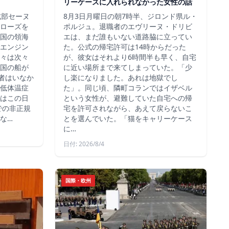
リーケースに入れられなかった女性の話
北部セーヌ
8月3日月曜日の朝7時半、ジロンド県ル・
ローズを
ポルジュ。退職者のエヴリーヌ・ドリビ
国の領海
エは、まだ誰もいない道路脇に立ってい
エンジン
た。公式の帰宅許可は14時からだった
々は次々
が、彼女はそれより6時間半も早く、自宅
国の船が
に近い場所まで来てしまっていた。「少
死者はいなか
し楽になりました。あれは地獄でし
低体温症
た」。同じ頃、隣町コランではイザベル
はこの日
という女性が、避難していた自宅への帰
での非正規
宅を許可されながら、あえて戻らないこ
な…
とを選んでいた。「猫をキャリーケース
に…
日付: 2026/8/4
国際・欧州