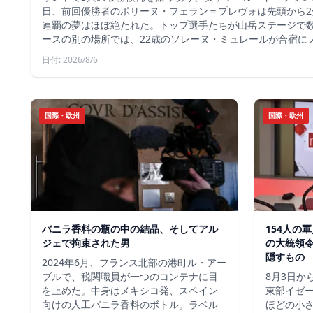
日、前回優勝者のポリーヌ・フェラン＝プレヴォは先頭から2
連覇の夢はほぼ絶たれた。トップ選手たちが山岳ステージで
ースの別の場所では、22歳のソレーヌ・ミュレールが合宿に
日付: 2026/8/6
国際・欧州
国際・欧州
バニラ香料の瓶の中の結晶、そしてアル
154人の
ジェで拘束された男
の大統領
隠すもの
2024年6月、フランス北部の港町ル・アー
ブルで、税関職員が一つのコンテナに目
8月3日か
を止めた。中身はメキシコ発、スペイン
東部イゼー
向けの人工バニラ香料のボトル。ラベル
ほどの小さ