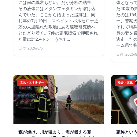
には何の異常もない。だが分析の結果、
体となっ
その液体にはメタンフェタミンが溶け込
た40歳の
んでいた。ここから始まった追跡は、同
たのは15
じ年の7月10日、スペイン・バルセロナ近
ー、警察
郊の人里離れた敷地にある秘密研究所へ
そして特殊
とたどり着く。7件の家宅捜索で押収され
長の妻を
た量は計2.4トン、うち1.…
逃走した
ーム県で
日付: 2026/8/6
日付: 2026/8
環境・エネルギー
社会・文化
森が焼け、川が温まり、海が煮える夏
家族とい