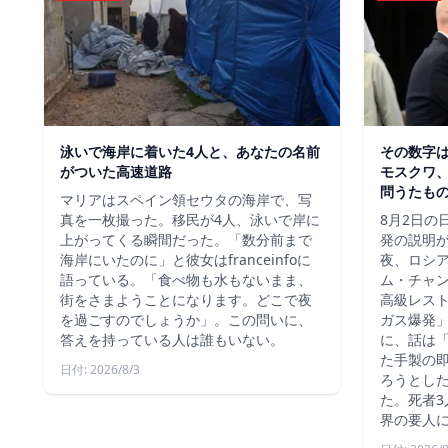
泳いで海岸に着いた4人と、あなたの名前
その数字
がついた高速道路
モスクワ、
問うたも
マリアはスペイン領セウタの海岸で、写
真を一枚撮った。移民が4人、泳いで岸に
8月2日の
上がってくる瞬間だった。「数分前まで
発の説明
海岸にいたのに」と彼女はfranceinfoに
夜、ロシ
語っている。「食べ物も水もないまま、
ム・チャ
街をさまようことになります。どこで夜
高級レス
を過ごすのでしょうか」。この問いに、
ガス爆発
答えを持っている人は誰もいない。
に、話は
た手製の
日付: 2026/8/3
ろうとし
た。死者3
界の要人