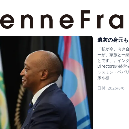
遺灰の身元も
「私が今、向き
ーが、家族と一
とです」。イングラン
Director
ャスミン・ベバリ
床や棚…
日付: 2026/8/6