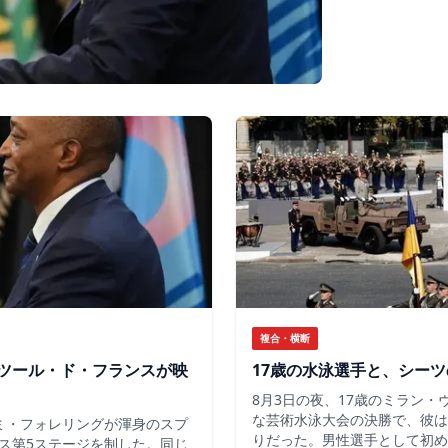
複合・横断
ツール・ド・フランスが映
17歳の水泳選手と、シー
8月3日の夜、17歳のミラン
な芸術水泳大会の決勝で、彼は
ミ・フォレリングが渾身のスプ
りだった。男性選手として初め
ス第5ステージを制した。同じ