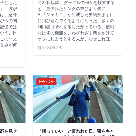
子どもた
月22日以降、グーグルで何かを検索する
」。彼が
と、見慣れたリンクの並びより先に、
は、意外
AI「ジェミニ」が生成した要約がまず目
びへの関
に飛び込んでくるようになった。多くの
記憶では
利用者はそれを消したがっている。便利
いう、日
なはずの機能を、わざわざ手間をかけて
この一文
オフにしようとする人が、なぜこれほ…
営みが何
日付: 2026/8/5
社会・文化
顔を見せ
「帰っていい」と言われた日、猫をキャ