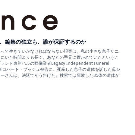
、編集の独立も、誰が保証するのか
合って生きていかなければならない現実は、私の小さな息子サニ
緒にいた時間よりも長く、あなたの手元に置かれていたというこ
ド東岸ハルの葬儀業者Legacy Independent Funeral
sの経営者ロバート・ブッシュ被告に、死産した息子の遺体を託した母ジ
ーさんは、法廷でそう告げた。捜索では腐敗した35体の遺体が