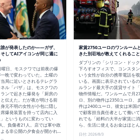
は誰が発表したのか——ガザ、
家賃2750ユーロのワンルーム
そしてAIアイコンが同じ週に
きた別荘地が教えてくれること
の
ダブリンの「シリコン・ドック
日曜日、モスクワでは前夜の爆
下ろすオフィスで、コンスタン
が一晩で変わっていた。土曜の
いう女性が自分の携帯電話を覗
ア当局に近いとされるテレグラ
いる。画面に表示されているの
ンネル「バザ」は、モスクワの
ルランド最大手の賃貸サイト「D
トランで起きた爆発を「厨房の
物件情報だ。ワンルームで月27
」と伝えた。だが夜が明ける前
ロ、別の物件は2350ユーロ、
「身元不明の女性が小包に隠し
件は2400ユーロ。彼女は米国
即席爆発装置を持って店内に入
で顧客担当責任者として働いて
た」というものに変わってい
れでも「給料の大半が家賃に消
人、負傷者21人。店では軍や政
ら、生活に使えるお金はほとん
による非公開の夕食会が開かれ…
日付: 2026/8/3