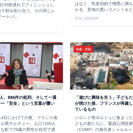
はなく、性差別的で憎悪に満ち
分35秒遅れでフィニッシュし、
かる、意地の悪いコメントをた
数十秒を削り合う、その同じレ
ノートパ…
日付: 2026/8/6
社会・文化
軍人、886件の処刑、そして一通
「遊びに興味を失う」子どもた
令ー「安全」という言葉が覆い
が焼けた後、フランスが再建し
ているもの
ら4日にかけての夜、フランス南
ジロンド県ポルジュに集まった
ル県サルデュー。人口1200人
どもの親たちに、緊急心理医療
な町で79歳の男性が自宅で遺
（CUMP）の責任者シャルル