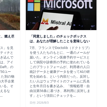
と、燃え尽
「同意しました」のチェックボックス
は、あなたが理解したことを意味しない
ス」を見
7月、フランスでDoctolib（ドクトリブ）
ティナと
を使う人たちのもとに、一通のメールが
き込んで
届いた。オンライン医療予約サービスと
は、アイ
して病院や診療所の予約に使われている
aft」の
このプラットフォームが、利用者の人口
50ユー
統計データと健康データを使ってAIの研
また別の物
究を始める、という内容だった。反対し
の大手企業
たい人はウェブサイトのフォームに氏名
いる。そ
と生年月日を書き込み、「情報処理・自
えるな
由法第56条に基づき、再利用に反対しま
…
す」という項目にチェックを…
日付: 2026/8/3