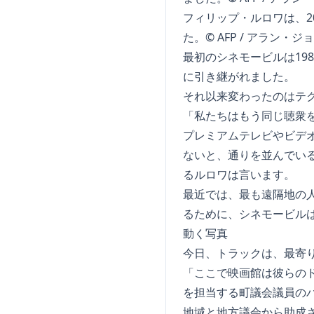
フィリップ・ルロワは、2
た。© AFP / アラン・ジ
最初のシネモービルは19
に引き継がれました。
それ以来変わったのはテ
「私たちはもう同じ聴衆
プレミアムテレビやビデオ
ないと、通りを並んでい
るルロワは言います。
最近では、最も遠隔地の
るために、シネモービル
動く写真
今日、トラックは、最寄り
「ここで映画館は彼らの
を担当する町議会議員の
地域と地方議会から助成さ