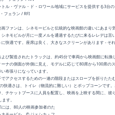
ントル・ヴァル・ド・ロワール地域にサービスを提供する3台の
フェラン / RFI
映画ファンは、シネモービルと伝統的な映画館の違いにあまり
、シネモビルが月に一度メルを通過するたびに来るレレデは言
に快適です。座席は良く、大きなスクリーンがあります - そ
および製造されたトラックは、約45分で車両から映画館に転換
ーナの側面が外側に見え、モデルに応じて80席から100席の
赤い布張りになっています。
子でアクセスするための一連の階段またはスロープを折りたた
つの快適さは、トイレ（物流的に難しい）とポップコーンです。
け、チケットブースに人員を配置し、映画を上映する間に、彼
明します。