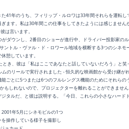
た41年のうち、フィリップ・ルロワは33年間それらを運転し
過ぎます。私は30年間この仕事をしてきたようには感じません
と彼は言います。
つがダウンし、2番目のショーが進行中、ドライバー投影家のル
るサントル・ヴァル・ド・ロワール地域を横断する3つのシネモ
で休憩しています。
めたとき、彼は「私はここであなたと話していないだろう」と笑
ルムのリールで実行されました - 恒久的な映画館から受け継が
能ごとに5つまたは6つのフルレングス機能のためにそれらのう
るかもしれないので、プロジェクターを離れることができませ
デジタルだ、と彼は説明する。「今日、これらの小さなハードド