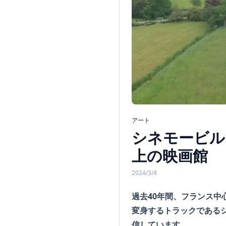
アート
シネモービル
上の映画館
2024/3/4
過去40年間、フランス
変身するトラックである
信しています。