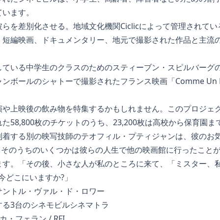
ています。
らを差別化させる。地域文化機関Ciclicによって管理されて
、短編映画、ドキュメンタリー、地元で撮影された作品と主流
している中学生のクラスのためのスティーブン・スピルバーグ
ールのシャトーで撮影されたフランス映画「Comme Un Prin
演や上映後の飲み物を特集するかもしれません。このプロジェ
58,800枚のチケットのうち、23,200枚は高校から保育園
到着する別の映写技師のテオフィル・プティジャンは、彼のお
- そのうちのいくつかは彼らの人生で他の映画館に行ったこと
ます。「その後、小さな人が私のところに来て、「ミスター、
今どこにいますか?」