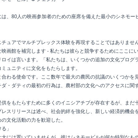
は、80人の映画参加者のための座席を備えた最小のシネモービ
ニチュアでマルチプレックス体験を再現することではありませ
映画館を補完します - 私たちは彼らと競争するためにここに
リロイは言います。「私たちは、いくつかの追加の文化プログ
コミュニティに文化をもたらします。
と合わる使命です。ここ数年で最大の農民の抗議のいくつかを
チダ・ダティの最初の行為は、農村部の文化へのアクセスに関
提供をもたらすために多くのイニシアチブが存在するが、まだ
プレスリリースは述べ、社会的絆を強化し、新しい経済的機会
めの文化活動の力を歓迎した。
ける」
壮大には置いていませんが、彼はシネモービルが何か特別なも