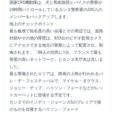
国家CRS機動隊は、犬と馬術旅団とバイクの警察が
24時間パトロールしているカンヌ警察署の200人の
メンバーをバックアップします。
地上のチェックポイント
最も敏感で知名度の高い会場とその周辺では、道路
封鎖やその他の障壁は、833台のビデオ監視カメラ
にアクセスできる地元の警察によって配置され、制
御されます。「88人の住民に1台、フランスで最も
密度の高いネットワーク」とカンヌ市庁舎は言いま
した。
最も警備されたエリアは、映画の上映が行われるパ
レ・デ・フェスティバルで、マイケル・ダグラス、
ジョニー・デップ、ハリソン・フォードなどがレッ
ドカーペットに登場する予定です。
カンヌでのインディ・ジョーンズ5のプレミアで彼
のものを自慢するハリソン・フォード