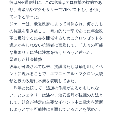
彼はAFP通信社に、この地域はテロ攻撃の標的であ
り、高級品やアクセサリーでVIPゲストも引き付け
ていると語った。
ジェニーは、最近政府によって可決され、何ヶ月も
の抗議を引き起こし、暴力的な一部であった年金改
革に反対する集会を開催するためにクロワゼットを
選ぶかもしれない抗議者に言及して、「人々の可能
な集まり」に特に注意を払うだろうと述べた。
緊迫した社会情勢
改革が可決されて以来、抗議者たちは鍋を叩くイベ
ントに現れることで、エマニュアル・マクロン大統
領と彼の政府に不満を表明してきた。
「昨年と比較して、追加の作業があるかもしれな
い」とジェネリーは述べ、治安当局が抗議の方法と
して、組合が特定の主要なイベント中に電力を遮断
しようとする可能性に直面していることを認めた。