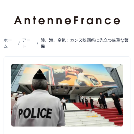
ホー
アー
陸、海、空気：カンヌ映画祭に先立つ厳重な警
/
/
ム
ト
備