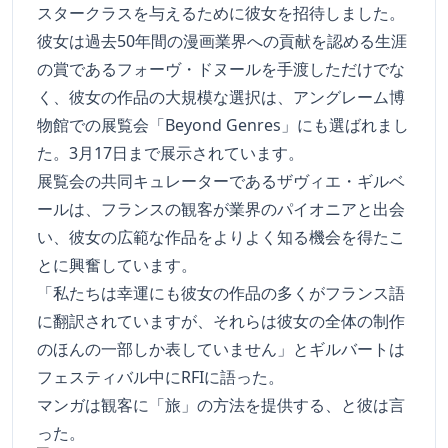
スタークラスを与えるために彼女を招待しました。
彼女は過去50年間の漫画業界への貢献を認める生涯
の賞であるフォーヴ・ドヌールを手渡しただけでな
く、彼女の作品の大規模な選択は、アングレーム博
物館での展覧会「Beyond Genres」にも選ばれまし
た。3月17日まで展示されています。
展覧会の共同キュレーターであるザヴィエ・ギルベ
ールは、フランスの観客が業界のパイオニアと出会
い、彼女の広範な作品をよりよく知る機会を得たこ
とに興奮しています。
「私たちは幸運にも彼女の作品の多くがフランス語
に翻訳されていますが、それらは彼女の全体の制作
のほんの一部しか表していません」とギルバートは
フェスティバル中にRFIに語った。
マンガは観客に「旅」の方法を提供する、と彼は言
った。