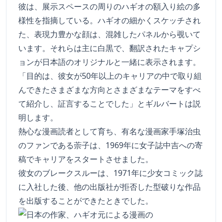
彼は、展示スペースの周りのハギオの額入り絵の多
様性を指摘している。ハギオの細かくスケッチされ
た、表現力豊かな顔は、混雑したパネルから覗いて
います。それらは主に白黒で、翻訳されたキャプシ
ョンが日本語のオリジナルと一緒に表示されます。
「目的は、彼女が50年以上のキャリアの中で取り組
んできたさまざまな方向とさまざまなテーマをすべ
て紹介し、証言することでした」とギルバートは説
明します。
熱心な漫画読者として育ち、有名な漫画家手塚治虫
のファンである萗子は、1969年に女子誌中吉への寄
稿でキャリアをスタートさせました。
彼女のブレークスルーは、1971年に少女コミック誌
に入社した後、他の出版社が拒否した型破りな作品
を出版することができたときでした。