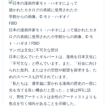
日本の漫画作家モト・ハギオによって描かれたカタ
ログの表紙に使用された小学館からの画像。© モ
ト・ハギオ / FIBD
マンガは文化に不可欠な部分
日本に住んでいたギルバートは、漫画を日本文化に
「不可欠な」と呼んでいます。また、「社会に向け
られた批判、またはその空想や願望を探求する」た
めのスペースも許可されています。
「私たちは、通常脇に置かれる漫画の歴史の一部に
光を当てる良い機会だと思った」と彼はRFIに語
り、男性アーティストは女性のアーティストよりも
焦点を引く傾向があることを示唆した。