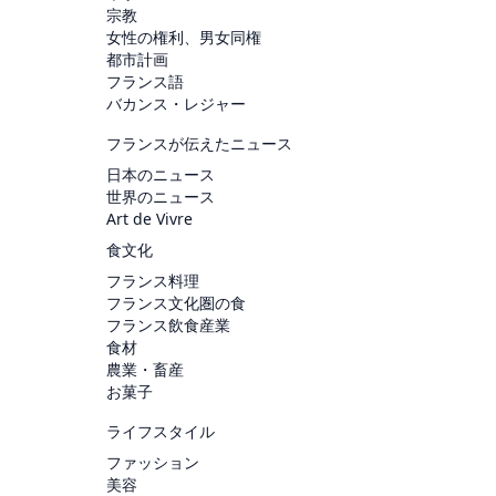
宗教
女性の権利、男女同権
都市計画
フランス語
バカンス・レジャー
フランスが伝えたニュース
日本のニュース
世界のニュース
Art de Vivre
食文化
フランス料理
フランス文化圏の食
フランス飲食産業
食材
農業・畜産
お菓子
ライフスタイル
ファッション
美容