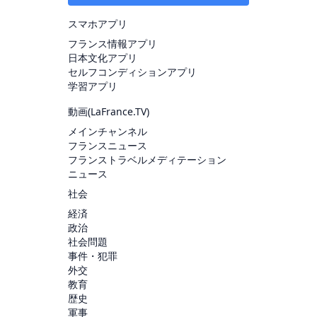
スマホアプリ
フランス情報アプリ
日本文化アプリ
セルフコンディションアプリ
学習アプリ
動画(
LaFrance.TV
)
メインチャンネル
フランスニュース
フランストラベルメディテーション
ニュース
社会
経済
政治
社会問題
事件・犯罪
外交
教育
歴史
軍事