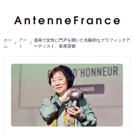
ホー
アー
漫画で女性に門戸を開いた先駆的なグラフィックア
/
/
ム
ト
ーティスト、萩尾望都