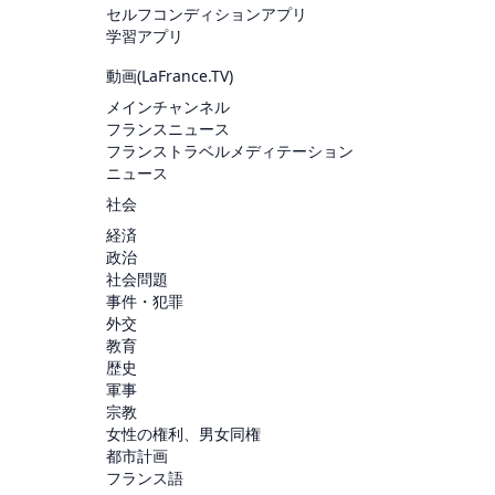
セルフコンディションアプリ
学習アプリ
動画(
LaFrance.TV
)
メインチャンネル
フランスニュース
フランストラベルメディテーション
ニュース
社会
経済
政治
社会問題
事件・犯罪
外交
教育
歴史
軍事
宗教
女性の権利、男女同権
都市計画
フランス語