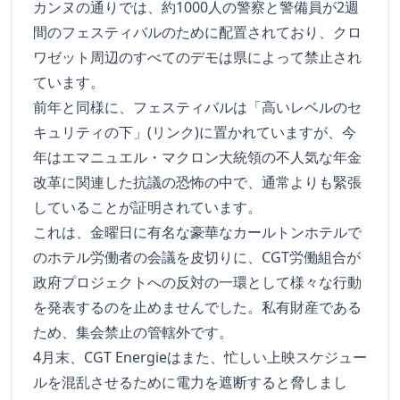
カンヌの通りでは、約1000人の警察と警備員が2週
間のフェスティバルのために配置されており、クロ
ワゼット周辺のすべてのデモは県によって禁止され
ています。
前年と同様に、フェスティバルは「高いレベルのセ
キュリティの下」(リンク)に置かれていますが、今
年はエマニュエル・マクロン大統領の不人気な年金
改革に関連した抗議の恐怖の中で、通常よりも緊張
していることが証明されています。
これは、金曜日に有名な豪華なカールトンホテルで
のホテル労働者の会議を皮切りに、CGT労働組合が
政府プロジェクトへの反対の一環として様々な行動
を発表するのを止めませんでした。私有財産である
ため、集会禁止の管轄外です。
4月末、CGT Energieはまた、忙しい上映スケジュー
ルを混乱させるために電力を遮断すると脅しまし