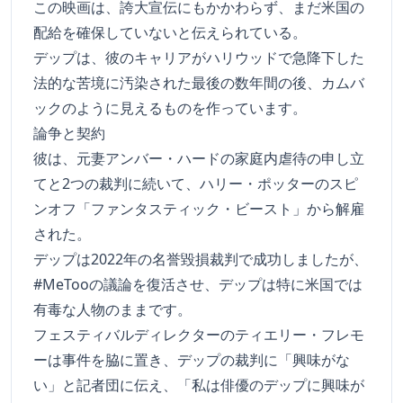
この映画は、誇大宣伝にもかかわらず、まだ米国の
配給を確保していないと伝えられている。
デップは、彼のキャリアがハリウッドで急降下した
法的な苦境に汚染された最後の数年間の後、カムバ
ックのように見えるものを作っています。
論争と契約
彼は、元妻アンバー・ハードの家庭内虐待の申し立
てと2つの裁判に続いて、ハリー・ポッターのスピ
ンオフ「ファンタスティック・ビースト」から解雇
された。
デップは2022年の名誉毀損裁判で成功しましたが、
#MeTooの議論を復活させ、デップは特に米国では
有毒な人物のままです。
フェスティバルディレクターのティエリー・フレモ
ーは事件を脇に置き、デップの裁判に「興味がな
い」と記者団に伝え、「私は俳優のデップに興味が