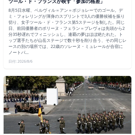
ツール・ド・フランスが映す「参加の格差」
8月5日水曜、ベルヴィル＝アン＝ボジョレーでのゴール。デ
ミ・フォレリングが渾身のスプリントで3人の優勝候補を振り
切り、女子ツール・ド・フランス第5ステージを制した。同じ
日、前回優勝者のポリーヌ・フェラン＝プレヴォは先頭から2
分35秒遅れでフィニッシュし、連覇の夢はほぼ絶たれた。ト
ップ選手たちが山岳ステージで数十秒を削り合う、その同じレ
ースの別の場所では、22歳のソレーヌ・ミュレールが合宿に
ノートパ…
日付: 2026/8/6