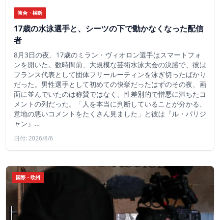
複合・横断
17歳の水泳選手と、シーツの下で動かなくなった配信
者
8月3日の夜、17歳のミラン・ヴィオロン選手はスマートフォ
ンを開いた。数時間前、大規模な芸術水泳大会の決勝で、彼は
フランス代表として団体フリールーティンを泳ぎ切ったばかり
だった。男性選手として初めての快挙だったはずのその夜、画
面に並んでいたのは称賛ではなく、性差別的で憎悪に満ちたコ
メントの列だった。「人を本当に判断していることが分かる、
意地の悪いコメントをたくさん見ました」と彼は『ル・パリジ
ャン』…
日付: 2026/8/6
国際・欧州