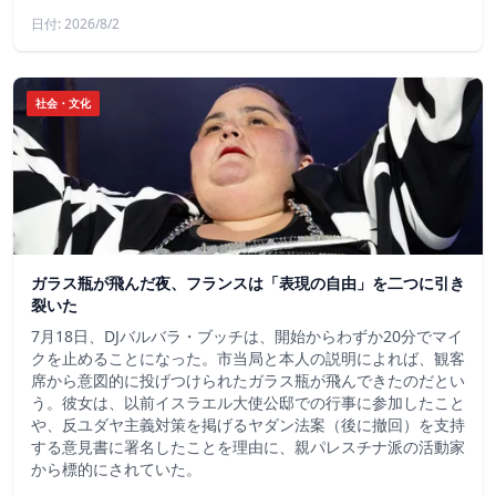
日付: 2026/8/2
社会・文化
ガラス瓶が飛んだ夜、フランスは「表現の自由」を二つに引き
裂いた
7月18日、DJバルバラ・ブッチは、開始からわずか20分でマイ
クを止めることになった。市当局と本人の説明によれば、観客
席から意図的に投げつけられたガラス瓶が飛んできたのだとい
う。彼女は、以前イスラエル大使公邸での行事に参加したこと
や、反ユダヤ主義対策を掲げるヤダン法案（後に撤回）を支持
する意見書に署名したことを理由に、親パレスチナ派の活動家
から標的にされていた。