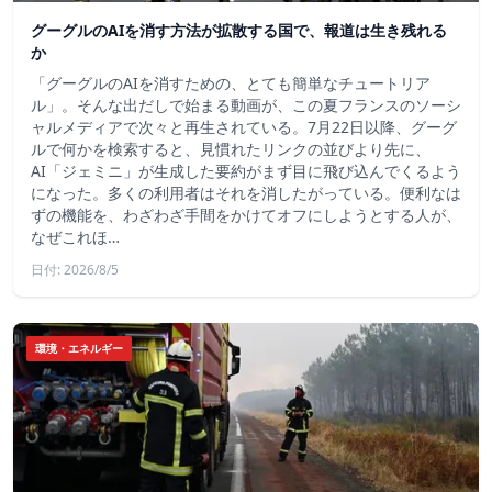
グーグルのAIを消す方法が拡散する国で、報道は生き残れる
か
「グーグルのAIを消すための、とても簡単なチュートリア
ル」。そんな出だしで始まる動画が、この夏フランスのソーシ
ャルメディアで次々と再生されている。7月22日以降、グーグ
ルで何かを検索すると、見慣れたリンクの並びより先に、
AI「ジェミニ」が生成した要約がまず目に飛び込んでくるよう
になった。多くの利用者はそれを消したがっている。便利なは
ずの機能を、わざわざ手間をかけてオフにしようとする人が、
なぜこれほ…
日付: 2026/8/5
環境・エネルギー