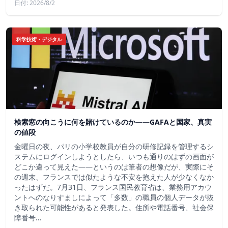
日付: 2026/8/2
科学技術・デジタル
検索窓の向こうに何を賭けているのか——GAFAと国家、真実
の値段
金曜日の夜、パリの小学校教員が自分の研修記録を管理するシ
ステムにログインしようとしたら、いつも通りのはずの画面が
どこか違って見えた——というのは筆者の想像だが、実際にそ
の週末、フランスでは似たような不安を抱えた人が少なくなか
ったはずだ。7月31日、フランス国民教育省は、業務用アカウ
ントへのなりすましによって「多数」の職員の個人データが抜
き取られた可能性があると発表した。住所や電話番号、社会保
障番号…