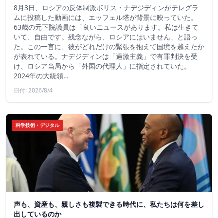
8月3日、ロシアの反体制派ボリス・ナデジディンがテレグラ
ムに投稿した動画には、エッフェル塔が背景に映っていた。
63歳の元下院議員は「良いニュースがあります。私は生きて
いて、自由です。残念ながら、ロシアにはいません」と語っ
た。この一言に、彼がどれだけの緊張を抱えて国境を越えたか
が表れている。ナデジディンは「過激主義」で有罪判決を受
け、ロシア当局から「外国の代理人」に指定されていた。
2024年の大統領…
日付: 2026/8/4
科学技術・デジタル
声も、資産も、親しさも複製できる時代に、私たちは何を差し
出しているのか