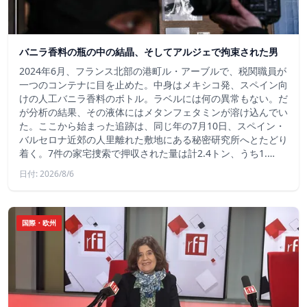
バニラ香料の瓶の中の結晶、そしてアルジェで拘束された男
2024年6月、フランス北部の港町ル・アーブルで、税関職員が
一つのコンテナに目を止めた。中身はメキシコ発、スペイン向
けの人工バニラ香料のボトル。ラベルには何の異常もない。だ
が分析の結果、その液体にはメタンフェタミンが溶け込んでい
た。ここから始まった追跡は、同じ年の7月10日、スペイン・
バルセロナ近郊の人里離れた敷地にある秘密研究所へとたどり
着く。7件の家宅捜索で押収された量は計2.4トン、うち1.…
日付: 2026/8/6
国際・欧州