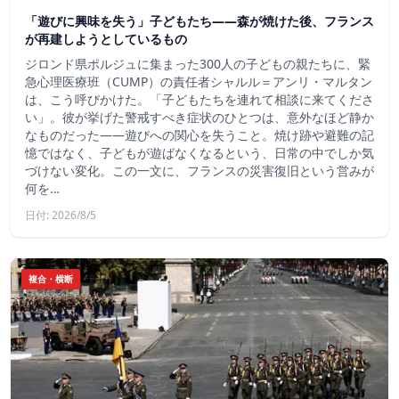
「遊びに興味を失う」子どもたち——森が焼けた後、フランス
が再建しようとしているもの
ジロンド県ポルジュに集まった300人の子どもの親たちに、緊
急心理医療班（CUMP）の責任者シャルル＝アンリ・マルタン
は、こう呼びかけた。「子どもたちを連れて相談に来てくださ
い」。彼が挙げた警戒すべき症状のひとつは、意外なほど静か
なものだった――遊びへの関心を失うこと。焼け跡や避難の記
憶ではなく、子どもが遊ばなくなるという、日常の中でしか気
づけない変化。この一文に、フランスの災害復旧という営みが
何を…
日付: 2026/8/5
複合・横断