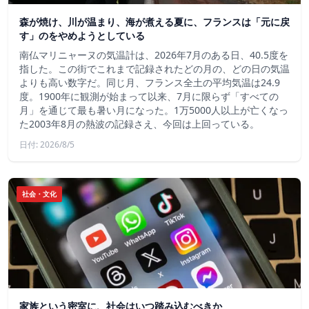
森が焼け、川が温まり、海が煮える夏に、フランスは「元に戻
す」のをやめようとしている
南仏マリニャーヌの気温計は、2026年7月のある日、40.5度を
指した。この街でこれまで記録されたどの月の、どの日の気温
よりも高い数字だ。同じ月、フランス全土の平均気温は24.9
度。1900年に観測が始まって以来、7月に限らず「すべての
月」を通じて最も暑い月になった。1万5000人以上が亡くなっ
た2003年8月の熱波の記録さえ、今回は上回っている。
日付: 2026/8/5
社会・文化
家族という密室に、社会はいつ踏み込むべきか