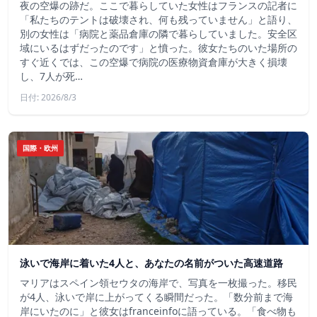
夜の空爆の跡だ。ここで暮らしていた女性はフランスの記者に
「私たちのテントは破壊され、何も残っていません」と語り、
別の女性は「病院と薬品倉庫の隣で暮らしていました。安全区
域にいるはずだったのです」と憤った。彼女たちのいた場所の
すぐ近くでは、この空爆で病院の医療物資倉庫が大きく損壊
し、7人が死…
日付: 2026/8/3
国際・欧州
泳いで海岸に着いた4人と、あなたの名前がついた高速道路
マリアはスペイン領セウタの海岸で、写真を一枚撮った。移民
が4人、泳いで岸に上がってくる瞬間だった。「数分前まで海
岸にいたのに」と彼女はfranceinfoに語っている。「食べ物も