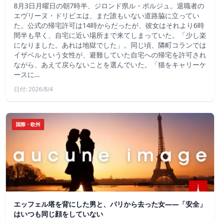
8月3日月曜日の朝7時半、ジロンド県ル・ポルジュ。退職者の
エヴリーヌ・ドリビエは、まだ誰もいない道路脇に立ってい
た。公式の帰宅許可は14時からだったが、彼女はそれより6時
間半も早く、自宅に近い場所まで来てしまっていた。「少し楽
になりました。あれは地獄でした」。同じ頃、隣町コランでは
イザベルという女性が、避難していた自宅への帰宅を許可され
ながら、あえて戻らないことを選んでいた。「猫をキャリーケ
ースに…
日付: 2026/8/4
国際・欧州
エッフェル塔を背にした男と、パリから去った女——「安全」
はいつも同じ顔をしていない