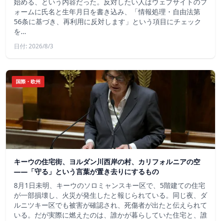
始める、という内容だった。反対したい人はウェブサイトのフ
ォームに氏名と生年月日を書き込み、「情報処理・自由法第
56条に基づき、再利用に反対します」という項目にチェック
を…
日付: 2026/8/3
国際・欧州
キーウの住宅街、ヨルダン川西岸の村、カリフォルニアの空
——「守る」という言葉が置き去りにするもの
8月1日未明、キーウのソロミャンスキー区で、5階建ての住宅
が一部損壊し、火災が発生したと報じられている。同じ夜、ダ
ルニツキー区でも被害が確認され、死傷者が出たと伝えられて
いる。だが実際に燃えたのは、誰かが暮らしていた住宅と、誰