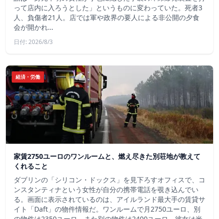
って店内に入ろうとした」というものに変わっていた。死者3
人、負傷者21人。店では軍や政界の要人による非公開の夕食
会が開かれ…
日付: 2026/8/3
経済・労働
家賃2750ユーロのワンルームと、燃え尽きた別荘地が教えて
くれること
ダブリンの「シリコン・ドックス」を見下ろすオフィスで、コ
ンスタンティナという女性が自分の携帯電話を覗き込んでい
る。画面に表示されているのは、アイルランド最大手の賃貸サ
イト「Daft」の物件情報だ。ワンルームで月2750ユーロ、別
の物件は2350ユーロ、また別の物件は2400ユーロ。彼女は米