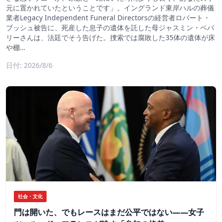
元に置かれていたということです」。イングランド東岸ハルの葬儀
業者Legacy Independent Funeral Directorsの経営者ロバート・
ブッシュ被告に、死産した息子の遺体を託した母ジャスミン・ベバ
リーさんは、法廷でそう告げた。捜索では腐敗した35体の遺体が床
や棚…
日付: 2026/8/6
社会・文化
門は開いた、でもレースはまだ公平ではない――女子