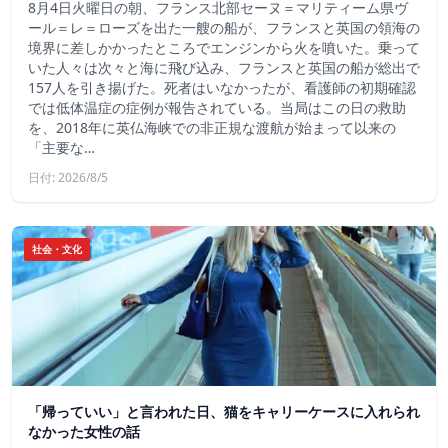
8月4日火曜日の朝、フランス北部セーヌ＝マリティーム県ヴ
ール＝レ＝ローズを出た一艘の船が、フランスと英国の領海の
境界に差しかかったところでエンジンから火を噴いた。乗って
いた人々は次々と海に飛び込み、フランスと英国の船が総出で
157人を引き揚げた。死者はいなかったが、看護師の初期確認
では低体温症の症例が報告されている。当局はこの日の救助
を、2018年に英仏海峡での非正規な渡航が始まって以来の
「主要な…
日付: 2026/8/5
社会・文化
「帰っていい」と言われた日、猫をキャリーケースに入れられ
なかった女性の話