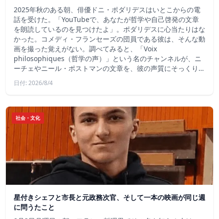
2025年秋のある朝、俳優ドニ・ポダリデスはいとこからの電
話を受けた。「YouTubeで、あなたが哲学や自己啓発の文章
を朗読しているのを見つけたよ」。ポダリデスに心当たりはな
かった。コメディ・フランセーズの団員である彼は、そんな動
画を撮った覚えがない。調べてみると、「Voix
philosophiques（哲学の声）」という名のチャンネルが、ニ
ーチェやニール・ポストマンの文章を、彼の声質にそっくり…
日付: 2026/8/4
社会・文化
星付きシェフと市長と元政務次官、そして一本の映画が同じ週
に問うたこと