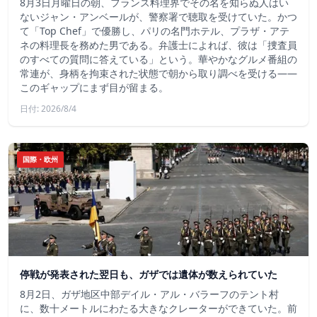
8月3日月曜日の朝、フランス料理界でその名を知らぬ人はい
ないジャン・アンベールが、警察署で聴取を受けていた。かつ
て「Top Chef」で優勝し、パリの名門ホテル、プラザ・アテ
ネの料理長を務めた男である。弁護士によれば、彼は「捜査員
のすべての質問に答えている」という。華やかなグルメ番組の
常連が、身柄を拘束された状態で朝から取り調べを受ける――
このギャップにまず目が留まる。
日付: 2026/8/4
国際・欧州
停戦が発表された翌日も、ガザでは遺体が数えられていた
8月2日、ガザ地区中部デイル・アル・バラーフのテント村
に、数十メートルにわたる大きなクレーターができていた。前