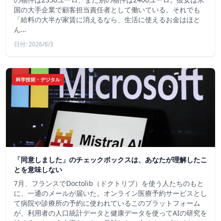
国の大手企業で顧客担当責任者として働いている。それでも
「給料の大半が家賃に消えるなら、生活に使えるお金はほと
ん…
日付: 2026/8/3
科学技術・デジタル
「同意しました」のチェックボックスは、あなたが理解したこ
とを意味しない
7月、フランスでDoctolib（ドクトリブ）を使う人たちのもと
に、一通のメールが届いた。オンライン医療予約サービスとし
て病院や診療所の予約に使われているこのプラットフォーム
が、利用者の人口統計データと健康データを使ってAIの研究を