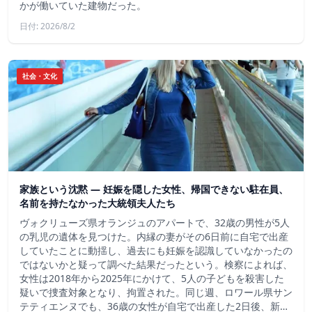
かが働いていた建物だった。
日付: 2026/8/2
社会・文化
家族という沈黙 ― 妊娠を隠した女性、帰国できない駐在員、
名前を持たなかった大統領夫人たち
ヴォクリューズ県オランジュのアパートで、32歳の男性が5人
の乳児の遺体を見つけた。内縁の妻がその6日前に自宅で出産
していたことに動揺し、過去にも妊娠を認識していなかったの
ではないかと疑って調べた結果だったという。検察によれば、
女性は2018年から2025年にかけて、5人の子どもを殺害した
疑いで捜査対象となり、拘置された。同じ週、ロワール県サン
テティエンヌでも、36歳の女性が自宅で出産した2日後、新…