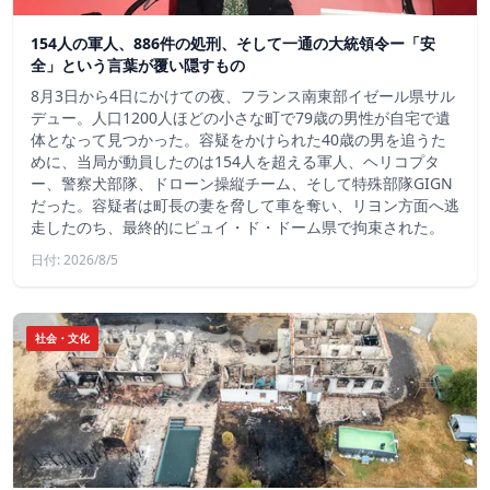
154人の軍人、886件の処刑、そして一通の大統領令ー「安
全」という言葉が覆い隠すもの
8月3日から4日にかけての夜、フランス南東部イゼール県サル
デュー。人口1200人ほどの小さな町で79歳の男性が自宅で遺
体となって見つかった。容疑をかけられた40歳の男を追うた
めに、当局が動員したのは154人を超える軍人、ヘリコプタ
ー、警察犬部隊、ドローン操縦チーム、そして特殊部隊GIGN
だった。容疑者は町長の妻を脅して車を奪い、リヨン方面へ逃
走したのち、最終的にピュイ・ド・ドーム県で拘束された。
日付: 2026/8/5
社会・文化