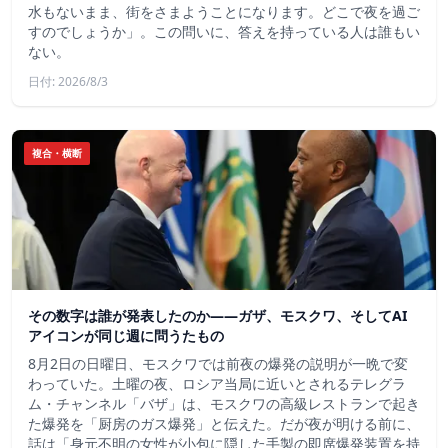
水もないまま、街をさまようことになります。どこで夜を過ご
すのでしょうか」。この問いに、答えを持っている人は誰もい
ない。
日付: 2026/8/3
複合・横断
その数字は誰が発表したのか——ガザ、モスクワ、そしてAI
アイコンが同じ週に問うたもの
8月2日の日曜日、モスクワでは前夜の爆発の説明が一晩で変
わっていた。土曜の夜、ロシア当局に近いとされるテレグラ
ム・チャンネル「バザ」は、モスクワの高級レストランで起き
た爆発を「厨房のガス爆発」と伝えた。だが夜が明ける前に、
話は「身元不明の女性が小包に隠した手製の即席爆発装置を持