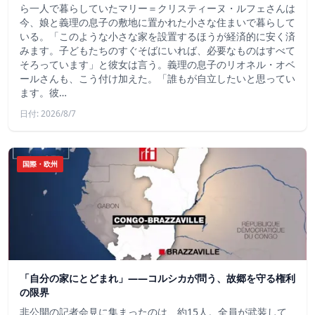
ら一人で暮らしていたマリー＝クリスティーヌ・ルフェさんは
今、娘と義理の息子の敷地に置かれた小さな住まいで暮らして
いる。「このような小さな家を設置するほうが経済的に安く済
みます。子どもたちのすぐそばにいれば、必要なものはすべて
そろっています」と彼女は言う。義理の息子のリオネル・オベ
ールさんも、こう付け加えた。「誰もが自立したいと思ってい
ます。彼…
日付: 2026/8/7
国際・欧州
「自分の家にとどまれ」——コルシカが問う、故郷を守る権利
の限界
非公開の記者会見に集まったのは、約15人。全員が武装して