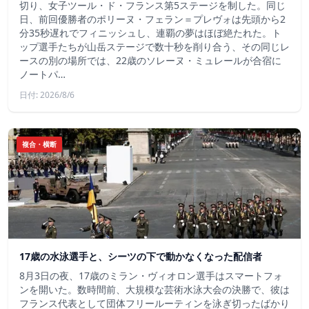
切り、女子ツール・ド・フランス第5ステージを制した。同じ
日、前回優勝者のポリーヌ・フェラン＝プレヴォは先頭から2
分35秒遅れでフィニッシュし、連覇の夢はほぼ絶たれた。ト
ップ選手たちが山岳ステージで数十秒を削り合う、その同じレ
ースの別の場所では、22歳のソレーヌ・ミュレールが合宿に
ノートパ…
日付: 2026/8/6
複合・横断
17歳の水泳選手と、シーツの下で動かなくなった配信者
8月3日の夜、17歳のミラン・ヴィオロン選手はスマートフォ
ンを開いた。数時間前、大規模な芸術水泳大会の決勝で、彼は
フランス代表として団体フリールーティンを泳ぎ切ったばかり