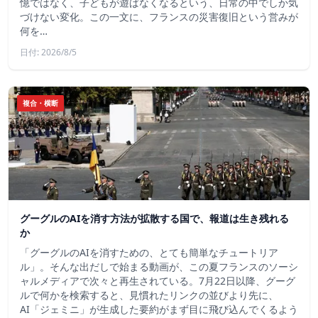
憶ではなく、子どもが遊ばなくなるという、日常の中でしか気
づけない変化。この一文に、フランスの災害復旧という営みが
何を…
日付: 2026/8/5
複合・横断
グーグルのAIを消す方法が拡散する国で、報道は生き残れる
か
「グーグルのAIを消すための、とても簡単なチュートリア
ル」。そんな出だしで始まる動画が、この夏フランスのソーシ
ャルメディアで次々と再生されている。7月22日以降、グーグ
ルで何かを検索すると、見慣れたリンクの並びより先に、
AI「ジェミニ」が生成した要約がまず目に飛び込んでくるよう