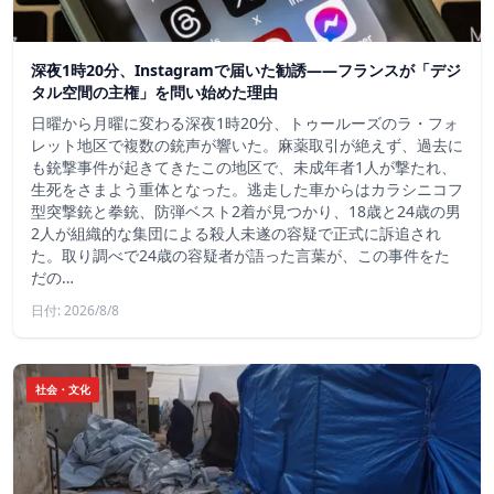
深夜1時20分、Instagramで届いた勧誘――フランスが「デジ
タル空間の主権」を問い始めた理由
日曜から月曜に変わる深夜1時20分、トゥールーズのラ・フォ
レット地区で複数の銃声が響いた。麻薬取引が絶えず、過去に
も銃撃事件が起きてきたこの地区で、未成年者1人が撃たれ、
生死をさまよう重体となった。逃走した車からはカラシニコフ
型突撃銃と拳銃、防弾ベスト2着が見つかり、18歳と24歳の男
2人が組織的な集団による殺人未遂の容疑で正式に訴追され
た。取り調べで24歳の容疑者が語った言葉が、この事件をた
だの…
日付: 2026/8/8
社会・文化