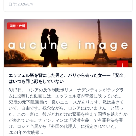
日付: 2026/8/4
国際・欧州
エッフェル塔を背にした男と、パリから去った女——「安全」
はいつも同じ顔をしていない
8月3日、ロシアの反体制派ボリス・ナデジディンがテレグラ
ムに投稿した動画には、エッフェル塔が背景に映っていた。
63歳の元下院議員は「良いニュースがあります。私は生きて
いて、自由です。残念ながら、ロシアにはいません」と語っ
た。この一言に、彼がどれだけの緊張を抱えて国境を越えたか
が表れている。ナデジディンは「過激主義」で有罪判決を受
け、ロシア当局から「外国の代理人」に指定されていた。
2024年の大統領…