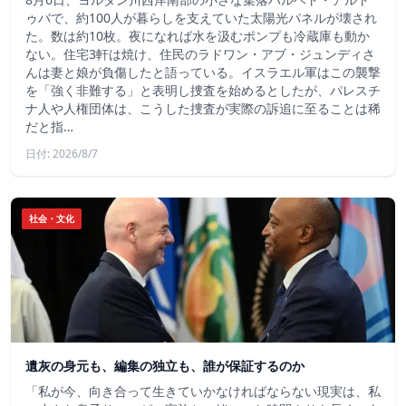
ゥバで、約100人が暮らしを支えていた太陽光パネルが壊され
た。数は約10枚。夜になれば水を汲むポンプも冷蔵庫も動か
ない。住宅3軒は焼け、住民のラドワン・アブ・ジュンディさ
んは妻と娘が負傷したと語っている。イスラエル軍はこの襲撃
を「強く非難する」と表明し捜査を始めるとしたが、パレスチ
ナ人や人権団体は、こうした捜査が実際の訴追に至ることは稀
だと指…
日付: 2026/8/7
社会・文化
遺灰の身元も、編集の独立も、誰が保証するのか
「私が今、向き合って生きていかなければならない現実は、私