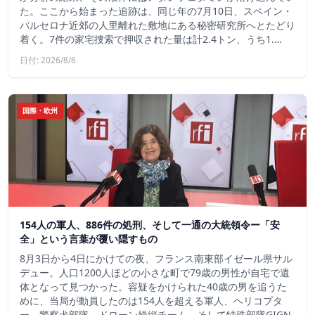
た。ここから始まった追跡は、同じ年の7月10日、スペイン・
バルセロナ近郊の人里離れた敷地にある秘密研究所へとたどり
着く。7件の家宅捜索で押収された量は計2.4トン、うち1.…
日付: 2026/8/6
国際・欧州
154人の軍人、886件の処刑、そして一通の大統領令ー「安
全」という言葉が覆い隠すもの
8月3日から4日にかけての夜、フランス南東部イゼール県サル
デュー。人口1200人ほどの小さな町で79歳の男性が自宅で遺
体となって見つかった。容疑をかけられた40歳の男を追うた
めに、当局が動員したのは154人を超える軍人、ヘリコプタ
ー、警察犬部隊、ドローン操縦チーム、そして特殊部隊GIGN