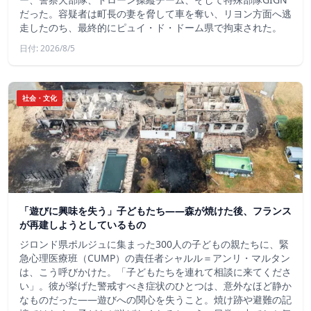
だった。容疑者は町長の妻を脅して車を奪い、リヨン方面へ逃
走したのち、最終的にピュイ・ド・ドーム県で拘束された。
日付: 2026/8/5
社会・文化
「遊びに興味を失う」子どもたち——森が焼けた後、フランス
が再建しようとしているもの
ジロンド県ポルジュに集まった300人の子どもの親たちに、緊
急心理医療班（CUMP）の責任者シャルル＝アンリ・マルタン
は、こう呼びかけた。「子どもたちを連れて相談に来てくださ
い」。彼が挙げた警戒すべき症状のひとつは、意外なほど静か
なものだった――遊びへの関心を失うこと。焼け跡や避難の記