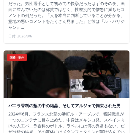
だった。男性選手として初めての快挙だったはずのその夜、画
面に並んでいたのは称賛ではなく、性差別的で憎悪に満ちたコ
メントの列だった。「人を本当に判断していることが分かる、
意地の悪いコメントをたくさん見ました」と彼は『ル・パリジ
ャン』…
日付: 2026/8/6
国際・欧州
バニラ香料の瓶の中の結晶、そしてアルジェで拘束された男
2024年6月、フランス北部の港町ル・アーブルで、税関職員が
一つのコンテナに目を止めた。中身はメキシコ発、スペイン向
けの人工バニラ香料のボトル。ラベルには何の異常もない。だ
が分析の結果、その液体にはメタンフェタミンが溶け込んでい