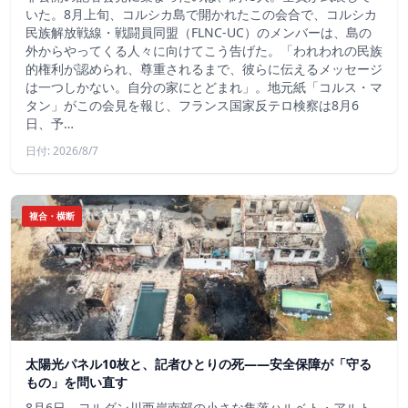
いた。8月上旬、コルシカ島で開かれたこの会合で、コルシカ
民族解放戦線・戦闘員同盟（FLNC-UC）のメンバーは、島の
外からやってくる人々に向けてこう告げた。「われわれの民族
的権利が認められ、尊重されるまで、彼らに伝えるメッセージ
は一つしかない。自分の家にとどまれ」。地元紙「コルス・マ
タン」がこの会見を報じ、フランス国家反テロ検察は8月6
日、予…
日付: 2026/8/7
複合・横断
太陽光パネル10枚と、記者ひとりの死——安全保障が「守る
もの」を問い直す
8月6日、ヨルダン川西岸南部の小さな集落ハルベト・アルト