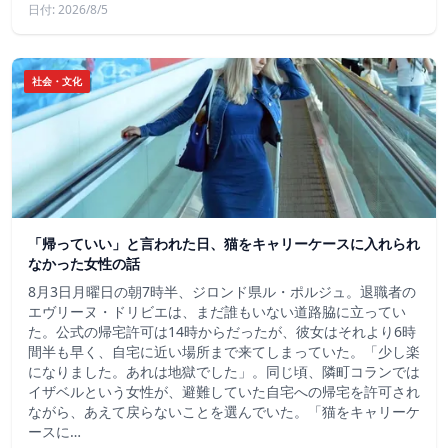
日付: 2026/8/5
社会・文化
「帰っていい」と言われた日、猫をキャリーケースに入れられ
なかった女性の話
8月3日月曜日の朝7時半、ジロンド県ル・ポルジュ。退職者の
エヴリーヌ・ドリビエは、まだ誰もいない道路脇に立ってい
た。公式の帰宅許可は14時からだったが、彼女はそれより6時
間半も早く、自宅に近い場所まで来てしまっていた。「少し楽
になりました。あれは地獄でした」。同じ頃、隣町コランでは
イザベルという女性が、避難していた自宅への帰宅を許可され
ながら、あえて戻らないことを選んでいた。「猫をキャリーケ
ースに…