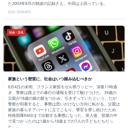
た2003年8月の熱波の記録さえ、今回は上回っている。
日付: 2026/8/5
社会・文化
家族という密室に、社会はいつ踏み込むべきか
8月4日の未明、フランス東部モゼル県ウッピー。深夜11時過
ぎ、警察は路上での暴行の通報を受けて駆けつけた。39歳の
父親が18歳の娘の髪をつかみ、引きずっていたという。だが
警察が到着すると、事態は思いがけない方向に転がる。父親は
家族の暮らすアパートに立てこもり、警官を脅し続けたため、
特殊部隊RAIDまで出動する事態になった。突入後、部屋の中
で見つかったのは1歳から18歳までの7人の子どもたちだっ
た。…