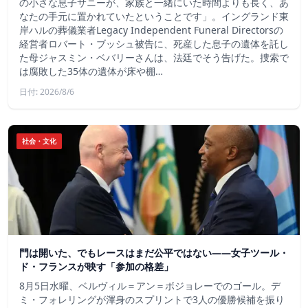
の小さな息子サニーが、家族と一緒にいた時間よりも長く、あ
なたの手元に置かれていたということです」。イングランド東
岸ハルの葬儀業者Legacy Independent Funeral Directorsの
経営者ロバート・ブッシュ被告に、死産した息子の遺体を託し
た母ジャスミン・ベバリーさんは、法廷でそう告げた。捜索で
は腐敗した35体の遺体が床や棚…
日付: 2026/8/6
社会・文化
門は開いた、でもレースはまだ公平ではない――女子ツール・
ド・フランスが映す「参加の格差」
8月5日水曜、ベルヴィル＝アン＝ボジョレーでのゴール。デ
ミ・フォレリングが渾身のスプリントで3人の優勝候補を振り