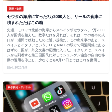
国際・欧州
セウタの海岸に立った7万2000人と、リールの倉庫に
積まれたたばこの箱
先週、モロッコ北部の海岸からスペイン領セウタへ、7万2000
人が国境を越えた。数字だけを見れば、それは一つの都市の人
口が一週間で移動したのに近い規模だ。この出来事のあと、ス
ペインとイタリアという、EUとNATOの双方で同盟関係にある
はずの二国が、外交文書の応酬に入った。イタリアは、スペイ
ンから到着する第三国国民に対してシェンゲン協定の自由な移
動の適用を停止し、少なくとも8月15日まではこれを撤回し…
日付: 2026/8/8
科学技術・デジタル