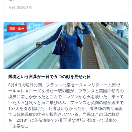
日付: 2026/8/5
国際・欧州
国境という言葉が一日で五つの顔を見せた日
8月4日火曜日の朝、フランス北部セーヌ＝マリティーム県ヴ
ール＝レ＝ローズを出た一艘の船が、フランスと英国の領海の
境界に差しかかったところでエンジンから火を噴いた。乗って
いた人々は次々と海に飛び込み、フランスと英国の船が総出で
157人を引き揚げた。死者はいなかったが、看護師の初期確認
では低体温症の症例が報告されている。当局はこの日の救助
を、2018年に英仏海峡での非正規な渡航が始まって以来の
「主要な…