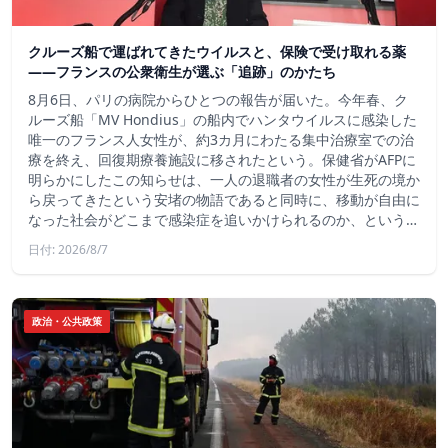
クルーズ船で運ばれてきたウイルスと、保険で受け取れる薬
――フランスの公衆衛生が選ぶ「追跡」のかたち
8月6日、パリの病院からひとつの報告が届いた。今年春、ク
ルーズ船「MV Hondius」の船内でハンタウイルスに感染した
唯一のフランス人女性が、約3カ月にわたる集中治療室での治
療を終え、回復期療養施設に移されたという。保健省がAFPに
明らかにしたこの知らせは、一人の退職者の女性が生死の境か
ら戻ってきたという安堵の物語であると同時に、移動が自由に
なった社会がどこまで感染症を追いかけられるのか、という…
日付: 2026/8/7
政治・公共政策