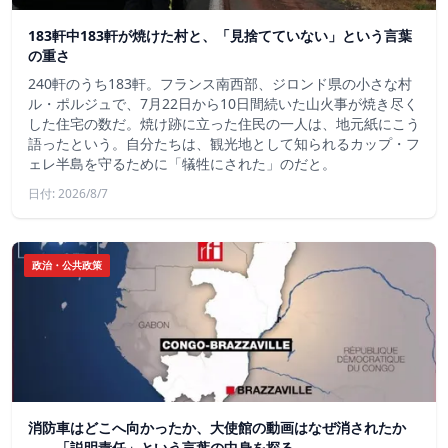
183軒中183軒が焼けた村と、「見捨てていない」という言葉
の重さ
240軒のうち183軒。フランス南西部、ジロンド県の小さな村
ル・ポルジュで、7月22日から10日間続いた山火事が焼き尽く
した住宅の数だ。焼け跡に立った住民の一人は、地元紙にこう
語ったという。自分たちは、観光地として知られるカップ・フ
ェレ半島を守るために「犠牲にされた」のだと。
日付: 2026/8/7
政治・公共政策
消防車はどこへ向かったか、大使館の動画はなぜ消されたか
——「説明責任」という言葉の中身を探る