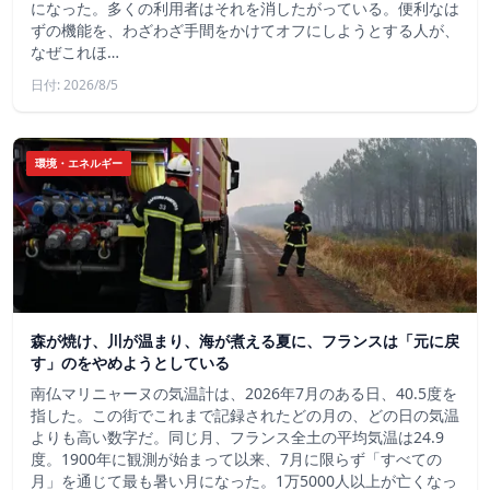
になった。多くの利用者はそれを消したがっている。便利なは
ずの機能を、わざわざ手間をかけてオフにしようとする人が、
なぜこれほ…
日付: 2026/8/5
環境・エネルギー
森が焼け、川が温まり、海が煮える夏に、フランスは「元に戻
す」のをやめようとしている
南仏マリニャーヌの気温計は、2026年7月のある日、40.5度を
指した。この街でこれまで記録されたどの月の、どの日の気温
よりも高い数字だ。同じ月、フランス全土の平均気温は24.9
度。1900年に観測が始まって以来、7月に限らず「すべての
月」を通じて最も暑い月になった。1万5000人以上が亡くなっ