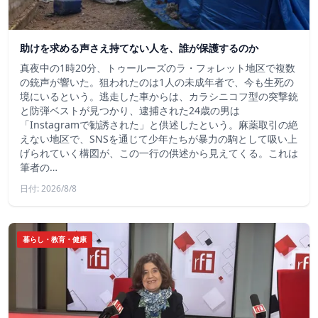
助けを求める声さえ持てない人を、誰が保護するのか
真夜中の1時20分、トゥールーズのラ・フォレット地区で複数
の銃声が響いた。狙われたのは1人の未成年者で、今も生死の
境にいるという。逃走した車からは、カラシニコフ型の突撃銃
と防弾ベストが見つかり、逮捕された24歳の男は
「Instagramで勧誘された」と供述したという。麻薬取引の絶
えない地区で、SNSを通じて少年たちが暴力の駒として吸い上
げられていく構図が、この一行の供述から見えてくる。これは
筆者の…
日付: 2026/8/8
暮らし・教育・健康