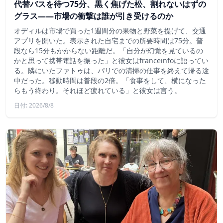
代替バスを待つ75分、黒く焦げた松、割れないはずの
グラス——市場の衝撃は誰が引き受けるのか
オディルは市場で買った1週間分の果物と野菜を提げて、交通
アプリを開いた。表示された自宅までの所要時間は75分。普
段なら15分もかからない距離だ。「自分が幻覚を見ているの
かと思って携帯電話を振った」と彼女はfranceinfoに語ってい
る。隣にいたファトゥは、パリでの清掃の仕事を終えて帰る途
中だった。移動時間は普段の2倍。「食事をして、横になった
らもう終わり。それほど疲れている」と彼女は言う。
日付: 2026/8/8