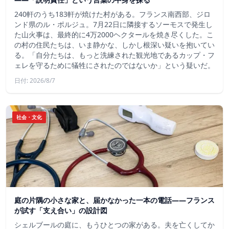
240軒のうち183軒が焼けた村がある。フランス南西部、ジロ
ンド県のル・ポルジュ。7月22日に隣接するソーモスで発生し
た山火事は、最終的に4万2000ヘクタールを焼き尽くした。こ
の村の住民たちは、いま静かな、しかし根深い疑いを抱いてい
る。「自分たちは、もっと洗練された観光地であるカップ・フ
ェレを守るために犠牲にされたのではないか」という疑いだ。
日付: 2026/8/7
社会・文化
庭の片隅の小さな家と、届かなかった一本の電話——フランス
が試す「支え合い」の設計図
シェルブールの庭に、もうひとつの家がある。夫を亡くしてか