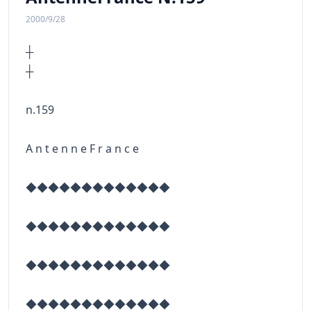
2000/9/28
┼
n.159
A n t e n n e F r a n c e
◆◆◆◆◆◆◆◆◆◆◆◆◆
◆◆◆◆◆◆◆◆◆◆◆◆◆
◆◆◆◆◆◆◆◆◆◆◆◆◆
◆◆◆◆◆◆◆◆◆◆◆◆◆