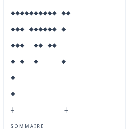
◆◆◆◆◆◆◆◆◆◆ ◆◆
◆◆◆ ◆◆◆◆◆◆ ◆
◆◆◆ ◆◆ ◆◆
◆ ◆ ◆ ◆
◆
◆
┼ ┼
S O M M A I R E