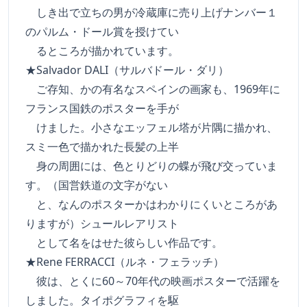
しき出で立ちの男が冷蔵庫に売り上げナンバー１
のパルム・ドール賞を授けてい
るところが描かれています。
★Salvador DALI（サルバドール・ダリ）
ご存知、かの有名なスペインの画家も、1969年に
フランス国鉄のポスターを手が
けました。小さなエッフェル塔が片隅に描かれ、
スミ一色で描かれた長髪の上半
身の周囲には、色とりどりの蝶が飛び交っていま
す。（国営鉄道の文字がない
と、なんのポスターかはわかりにくいところがあ
りますが）シュールレアリスト
として名をはせた彼らしい作品です。
★Rene FERRACCI（ルネ・フェラッチ）
彼は、とくに60～70年代の映画ポスターで活躍を
しました。タイポグラフィを駆