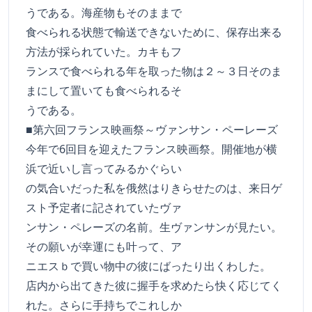
うである。海産物もそのままで
食べられる状態で輸送できないために、保存出来る
方法が採られていた。カキもフ
ランスで食べられる年を取った物は２～３日そのま
まにして置いても食べられるそ
うである。
■第六回フランス映画祭～ヴァンサン・ペーレーズ
今年で6回目を迎えたフランス映画祭。開催地が横
浜で近いし言ってみるかぐらい
の気合いだった私を俄然はりきらせたのは、来日ゲ
スト予定者に記されていたヴァ
ンサン・ペレーズの名前。生ヴァンサンが見たい。
その願いが幸運にも叶って、ア
ニエスｂで買い物中の彼にばったり出くわした。
店内から出てきた彼に握手を求めたら快く応じてく
れた。さらに手持ちでこれしか