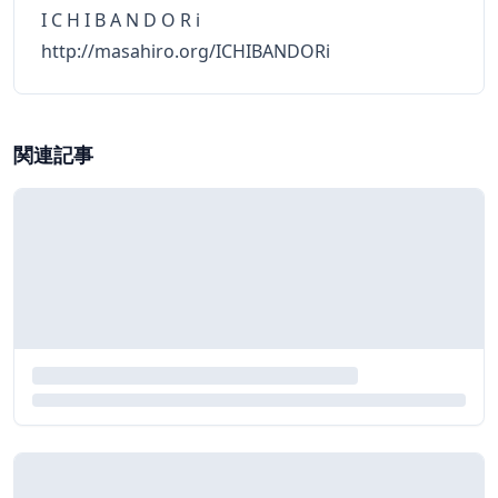
I C H I B A N D O R i
http://masahiro.org/ICHIBANDORi
関連記事