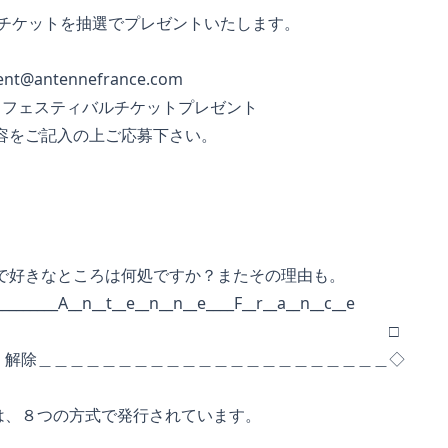
はこのチケットを抽選でプレゼントいたします。
ent@antennefrance.com
フェスティバルチケットプレゼント
をご記入の上ご応募下さい。
好きなところは何処ですか？またその理由も。
__________A__n__t__e__n__n__e____F__r__a__n__c__e
□
・解除＿＿＿＿＿＿＿＿＿＿＿＿＿＿＿＿＿＿＿＿＿＿◇
、８つの方式で発行されています。