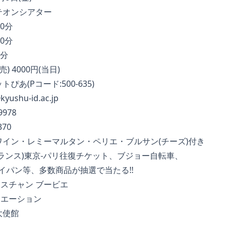
ンシアター
0分
0分
分
4000円(当日)
(Pコード:500-635)
kyushu-id.ac.jp
978
70
・レミーマルタン・ペリエ・ブルサン(チーズ)付き
東京-パリ往復チケット、ブジョー自転車、
等、多数商品が抽選で当たる!!
スチャン ブービエ
エーション
使館