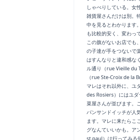
しゃべりしている。女性
雑貨屋さんだけは別。特
中を見るとわかります。
も比較的安く、変わって
この旗がないお店でも、
の子達が手をつないで楽
はすんなりと違和感なく
ル通り（rue Vieille
（rue Ste-Croix de
マレはそれ以外に、ユダ
des Rosiers）に
菜屋さんが並びます。こ
パンサンドイッチが人気
ます。マレに来たらここ
グなんていいかも。アンテ
st.paul）は行って