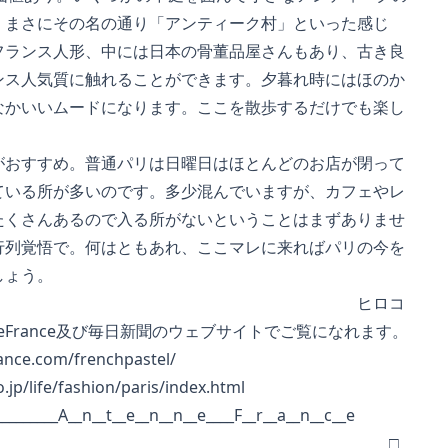
まさにその名の通り「アンティーク村」といった感じ
ランス人形、中には日本の骨董品屋さんもあり、古き良
ス人気質に触れることができます。夕暮れ時にはほのか
かいいムードになります。ここを散歩するだけでも楽し
おすすめ。普通パリは日曜日はほとんどのお店が閉って
いる所が多いのです。多少混んでいますが、カフェやレ
くさんあるので入る所がないということはまずありませ
列覚悟で。何はともあれ、ここマレに来ればパリの今を
しょう。
ヒロコ
eFrance及び毎日新聞のウェブサイトでご覧になれます。
nce.com/frenchpastel/
jp/life/fashion/paris/index.html
__________A__n__t__e__n__n__e____F__r__a__n__c__e
□