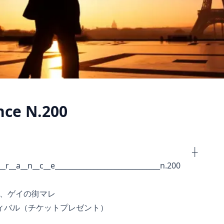
ce N.200
┼ ┼
_r__a__n__c__e______________________________n.200
、ゲイの街マレ
バル（チケットプレゼント）
_____________________