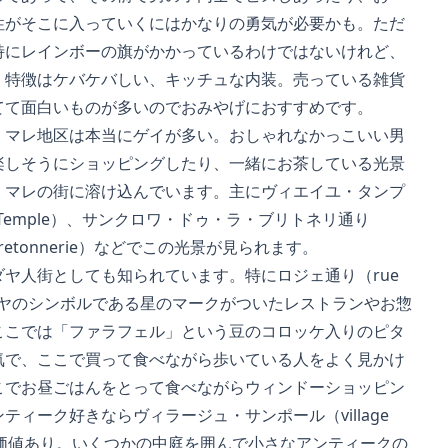
がそこに入っていくにはかなりの勇気が必要かも。ただ
にレインボーの旗がかかっているわけではないけれど、
特徴はケバケバしい、キッチュな内装。売っている雑貨
て面白いものが多いのでおみやげにおすすめです。
マレ地区は本当にゲイが多い。おしゃれなかっこいい男
しそうにショッピングしたり、一緒にお茶している光景
マレの街に溶け込んでいます。主にヴィエイユ・タンプ
 du Temple）、サンクロワ・ドゥ・ラ・ブリトネリ通り
 la Bretonnerie）などでこの光景が見られます。
ヤ人街としても知られています。特にロジェ通り（rue
はユダヤのシンボルである星のマークがついたレストランやお惣
こでは「ファラフェル」という豆のコロッケ入りのピタ
で、ここで買って食べながら歩いている人をよく見かけ
でお昼ごはんをとって食べながらウィンドーショッピン
ィーク好きならヴィラージュ・サンポール（village
みる価値あり。いくつかの中庭を囲んで小さなアンティークの