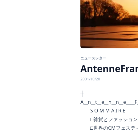
ニュースレター
AntenneFran
2001/10/20
A__n__t__e__n__n__e____F_
S O M M A I R E
□雑貨とファッション
□世界のCMフェスティ
__________________________