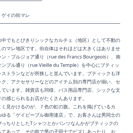
、ゲイの街マレ
━━━━━━━━━━━━━━━━━━━━━━━━
中でもとびきりシックなカルチェ（地区）として不動の
のマレ地区です。街自体はそれほどは大きくはありませ
ジョア通り（rue des Francs Bourgeois）、南
通り（rue Vieille du Temple）を中心にブティッ
ストランなどが所狭しと並んでいます。ブティックも洋
ク、アクセサリーなどのアイテム別の専門店が揃い、セ
ています。雑貨店も同様、バス用品専門店、シックな文
の感じられるお店がたくさんあります。
く見かけるのが、７色の虹の旗。これを掲げているカ
ゆる「ゲイピープル御用達店」で、お客さんは男同士の
っちりとしたTシャツとかパンツなんかがブティックの
てあって、その前で男の子同士でビズしあったり、お