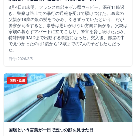
8月4日の未明、フランス東部モゼル県ウッピー。深夜11時過
ぎ、警察は路上での暴行の通報を受けて駆けつけた。39歳の
父親が18歳の娘の髪をつかみ、引きずっていたという。だが
警察が到着すると、事態は思いがけない方向に転がる。父親は
家族の暮らすアパートに立てこもり、警官を脅し続けたため、
特殊部隊RAIDまで出動する事態になった。突入後、部屋の中
で見つかったのは1歳から18歳までの7人の子どもたちだっ
た。…
日付: 2026/8/5
国際・欧州
国境という言葉が一日で五つの顔を見せた日