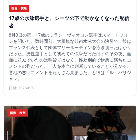
複合・横断
17歳の水泳選手と、シーツの下で動かなくなった配信
者
8月3日の夜、17歳のミラン・ヴィオロン選手はスマートフォ
ンを開いた。数時間前、大規模な芸術水泳大会の決勝で、彼は
フランス代表として団体フリールーティンを泳ぎ切ったばかり
だった。男性選手として初めての快挙だったはずのその夜、画
面に並んでいたのは称賛ではなく、性差別的で憎悪に満ちたコ
メントの列だった。「人を本当に判断していることが分かる、
意地の悪いコメントをたくさん見ました」と彼は『ル・パリジ
ャン』…
日付: 2026/8/6
国際・欧州