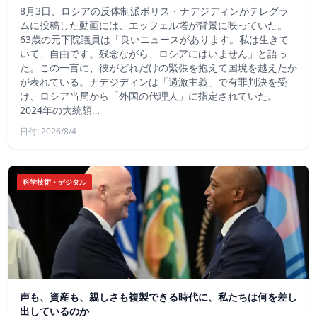
8月3日、ロシアの反体制派ボリス・ナデジディンがテレグラ
ムに投稿した動画には、エッフェル塔が背景に映っていた。
63歳の元下院議員は「良いニュースがあります。私は生きて
いて、自由です。残念ながら、ロシアにはいません」と語っ
た。この一言に、彼がどれだけの緊張を抱えて国境を越えたか
が表れている。ナデジディンは「過激主義」で有罪判決を受
け、ロシア当局から「外国の代理人」に指定されていた。
2024年の大統領…
日付: 2026/8/4
科学技術・デジタル
声も、資産も、親しさも複製できる時代に、私たちは何を差し
出しているのか