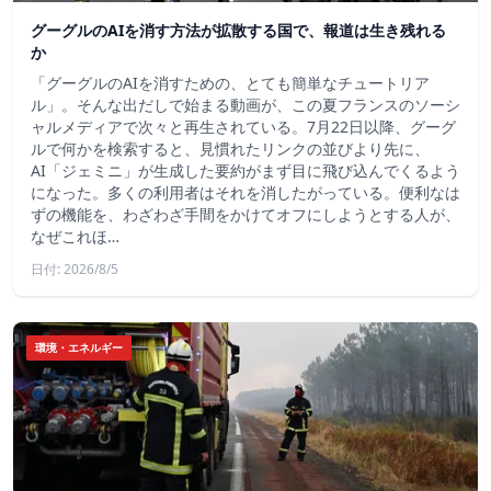
グーグルのAIを消す方法が拡散する国で、報道は生き残れる
か
「グーグルのAIを消すための、とても簡単なチュートリア
ル」。そんな出だしで始まる動画が、この夏フランスのソーシ
ャルメディアで次々と再生されている。7月22日以降、グーグ
ルで何かを検索すると、見慣れたリンクの並びより先に、
AI「ジェミニ」が生成した要約がまず目に飛び込んでくるよう
になった。多くの利用者はそれを消したがっている。便利なは
ずの機能を、わざわざ手間をかけてオフにしようとする人が、
なぜこれほ…
日付: 2026/8/5
環境・エネルギー