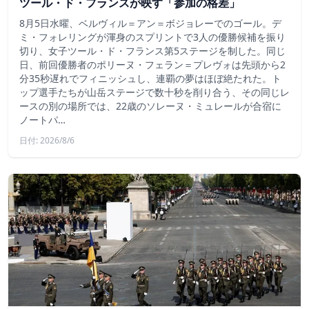
ツール・ド・フランスが映す「参加の格差」
8月5日水曜、ベルヴィル＝アン＝ボジョレーでのゴール。デ
ミ・フォレリングが渾身のスプリントで3人の優勝候補を振り
切り、女子ツール・ド・フランス第5ステージを制した。同じ
日、前回優勝者のポリーヌ・フェラン＝プレヴォは先頭から2
分35秒遅れでフィニッシュし、連覇の夢はほぼ絶たれた。ト
ップ選手たちが山岳ステージで数十秒を削り合う、その同じレ
ースの別の場所では、22歳のソレーヌ・ミュレールが合宿に
ノートパ…
日付: 2026/8/6