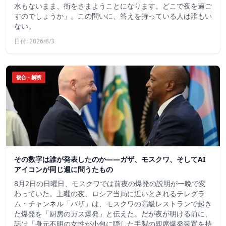
水もないまま、街をさまようことになります。どこで夜を過ご
すのでしょうか」。この問いに、答えを持っている人は誰もい
ない。
日付: 2026/8/3
複合・横断
その数字は誰が発表したのか——ガザ、モスクワ、そしてAI
アイコンが同じ週に問うたもの
8月2日の日曜日、モスクワでは前夜の爆発の説明が一晩で変
わっていた。土曜の夜、ロシア当局に近いとされるテレグラ
ム・チャンネル「バザ」は、モスクワの高級レストランで起き
た爆発を「厨房のガス爆発」と伝えた。だが夜が明ける前に、
話は「身元不明の女性が小包に隠した手製の即席爆発装置を持