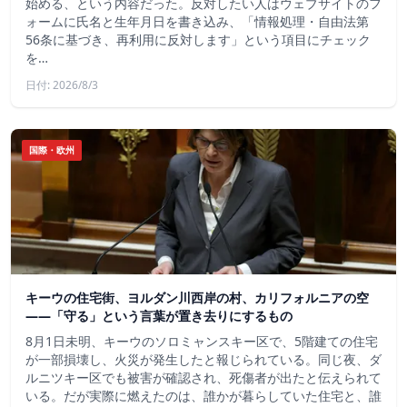
始める、という内容だった。反対したい人はウェブサイトのフ
ォームに氏名と生年月日を書き込み、「情報処理・自由法第
56条に基づき、再利用に反対します」という項目にチェック
を…
日付: 2026/8/3
国際・欧州
キーウの住宅街、ヨルダン川西岸の村、カリフォルニアの空
——「守る」という言葉が置き去りにするもの
8月1日未明、キーウのソロミャンスキー区で、5階建ての住宅
が一部損壊し、火災が発生したと報じられている。同じ夜、ダ
ルニツキー区でも被害が確認され、死傷者が出たと伝えられて
いる。だが実際に燃えたのは、誰かが暮らしていた住宅と、誰