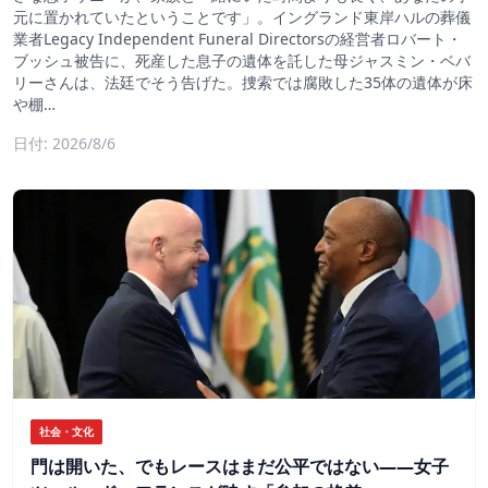
元に置かれていたということです」。イングランド東岸ハルの葬儀
業者Legacy Independent Funeral Directorsの経営者ロバート・
ブッシュ被告に、死産した息子の遺体を託した母ジャスミン・ベバ
リーさんは、法廷でそう告げた。捜索では腐敗した35体の遺体が床
や棚…
日付: 2026/8/6
社会・文化
門は開いた、でもレースはまだ公平ではない――女子