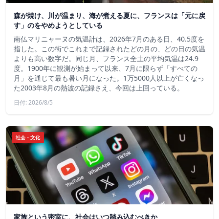
森が焼け、川が温まり、海が煮える夏に、フランスは「元に戻
す」のをやめようとしている
南仏マリニャーヌの気温計は、2026年7月のある日、40.5度を
指した。この街でこれまで記録されたどの月の、どの日の気温
よりも高い数字だ。同じ月、フランス全土の平均気温は24.9
度。1900年に観測が始まって以来、7月に限らず「すべての
月」を通じて最も暑い月になった。1万5000人以上が亡くなっ
た2003年8月の熱波の記録さえ、今回は上回っている。
日付: 2026/8/5
社会・文化
家族という密室に、社会はいつ踏み込むべきか