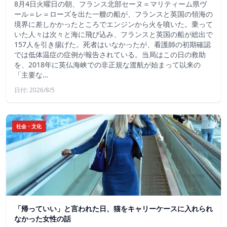
8月4日火曜日の朝、フランス北部セーヌ＝マリティーム県ヴ
ール＝レ＝ローズを出た一艘の船が、フランスと英国の領海の
境界に差しかかったところでエンジンから火を噴いた。乗って
いた人々は次々と海に飛び込み、フランスと英国の船が総出で
157人を引き揚げた。死者はいなかったが、看護師の初期確認
では低体温症の症例が報告されている。当局はこの日の救助
を、2018年に英仏海峡での非正規な渡航が始まって以来の
「主要な…
日付: 2026/8/5
社会・文化
「帰っていい」と言われた日、猫をキャリーケースに入れられ
なかった女性の話