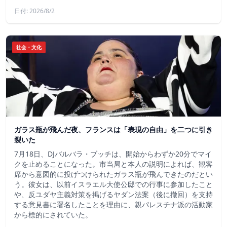
日付: 2026/8/2
社会・文化
ガラス瓶が飛んだ夜、フランスは「表現の自由」を二つに引き
裂いた
7月18日、DJバルバラ・ブッチは、開始からわずか20分でマイ
クを止めることになった。市当局と本人の説明によれば、観客
席から意図的に投げつけられたガラス瓶が飛んできたのだとい
う。彼女は、以前イスラエル大使公邸での行事に参加したこと
や、反ユダヤ主義対策を掲げるヤダン法案（後に撤回）を支持
する意見書に署名したことを理由に、親パレスチナ派の活動家
から標的にされていた。