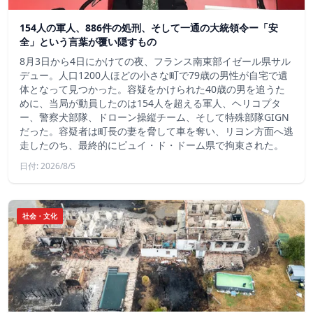
154人の軍人、886件の処刑、そして一通の大統領令ー「安
全」という言葉が覆い隠すもの
8月3日から4日にかけての夜、フランス南東部イゼール県サル
デュー。人口1200人ほどの小さな町で79歳の男性が自宅で遺
体となって見つかった。容疑をかけられた40歳の男を追うた
めに、当局が動員したのは154人を超える軍人、ヘリコプタ
ー、警察犬部隊、ドローン操縦チーム、そして特殊部隊GIGN
だった。容疑者は町長の妻を脅して車を奪い、リヨン方面へ逃
走したのち、最終的にピュイ・ド・ドーム県で拘束された。
日付: 2026/8/5
社会・文化