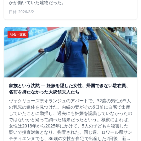
かが働いていた建物だった。
日付: 2026/8/2
社会・文化
家族という沈黙 ― 妊娠を隠した女性、帰国できない駐在員、
名前を持たなかった大統領夫人たち
ヴォクリューズ県オランジュのアパートで、32歳の男性が5人
の乳児の遺体を見つけた。内縁の妻がその6日前に自宅で出産
していたことに動揺し、過去にも妊娠を認識していなかったの
ではないかと疑って調べた結果だったという。検察によれば、
女性は2018年から2025年にかけて、5人の子どもを殺害した
疑いで捜査対象となり、拘置された。同じ週、ロワール県サン
テティエンヌでも、36歳の女性が自宅で出産した2日後、新…