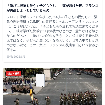
「遊びに興味を失う」子どもたち——森が焼けた後、フランス
が再建しようとしているもの
ジロンド県ポルジュに集まった300人の子どもの親たちに、緊
急心理医療班（CUMP）の責任者シャルル＝アンリ・マルタン
は、こう呼びかけた。「子どもたちを連れて相談に来てくださ
い」。彼が挙げた警戒すべき症状のひとつは、意外なほど静か
なものだった――遊びへの関心を失うこと。焼け跡や避難の記
憶ではなく、子どもが遊ばなくなるという、日常の中でしか気
づけない変化。この一文に、フランスの災害復旧という営みが
何を…
日付: 2026/8/5
複合・横断