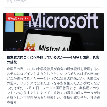
日付: 2026/8/2
科学技術・デジタル
検索窓の向こうに何を賭けているのか——GAFAと国家、真実
の値段
金曜日の夜、パリの小学校教員が自分の研修記録を管理するシ
ステムにログインしようとしたら、いつも通りのはずの画面が
どこか違って見えた——というのは筆者の想像だが、実際にそ
の週末、フランスでは似たような不安を抱えた人が少なくなか
ったはずだ。7月31日、フランス国民教育省は、業務用アカウ
ントへのなりすましによって「多数」の職員の個人データが抜
き取られた可能性があると発表した。住所や電話番号、社会保
障番号…