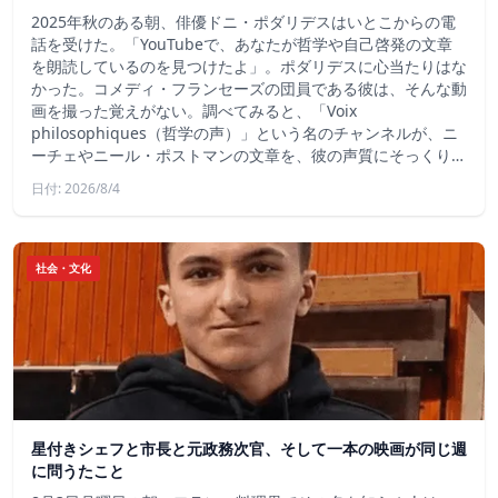
2025年秋のある朝、俳優ドニ・ポダリデスはいとこからの電
話を受けた。「YouTubeで、あなたが哲学や自己啓発の文章
を朗読しているのを見つけたよ」。ポダリデスに心当たりはな
かった。コメディ・フランセーズの団員である彼は、そんな動
画を撮った覚えがない。調べてみると、「Voix
philosophiques（哲学の声）」という名のチャンネルが、ニ
ーチェやニール・ポストマンの文章を、彼の声質にそっくり…
日付: 2026/8/4
社会・文化
星付きシェフと市長と元政務次官、そして一本の映画が同じ週
に問うたこと