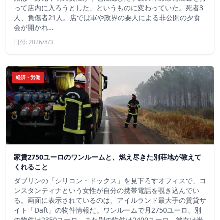
って店内に入ろうとした」というものに変わっていた。死者3
人、負傷者21人。店では軍や政界の要人による非公開の夕食
会が開かれ…
日付: 2026/8/3
経済・労働
家賃2750ユーロのワンルームと、燃え尽きた別荘地が教えて
くれること
ダブリンの「シリコン・ドックス」を見下ろすオフィスで、コ
ンスタンティナという女性が自分の携帯電話を覗き込んでい
る。画面に表示されているのは、アイルランド最大手の賃貸サ
イト「Daft」の物件情報だ。ワンルームで月2750ユーロ、別
の物件は2350ユーロ、また別の物件は2400ユーロ。彼女は米