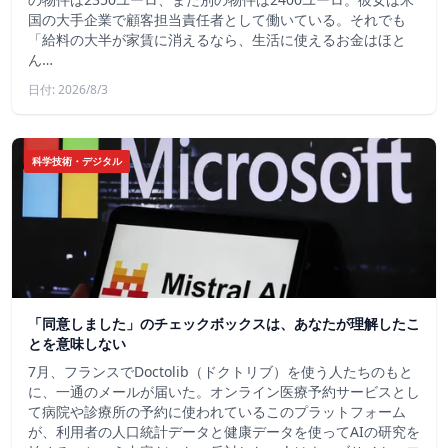
国の大手企業で顧客担当責任者として働いている。それでも
「給料の大半が家賃に消えるなら、生活に使えるお金はほと
ん…
日付: 2026/8/3
科学技術・デジタル
「同意しました」のチェックボックスは、あなたが理解したこ
とを意味しない
7月、フランスでDoctolib（ドクトリブ）を使う人たちのもと
に、一通のメールが届いた。オンライン医療予約サービスとし
て病院や診療所の予約に使われているこのプラットフォーム
が、利用者の人口統計データと健康データを使ってAIの研究を