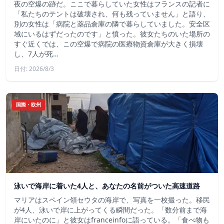
夜の空爆の跡だ。ここで暮らしていた女性はフランスの記者に
「私たちのテントは破壊され、何も残っていません」と語り、
別の女性は「病院と薬品倉庫の隣で暮らしていました。安全区
域にいるはずだったのです」と憤った。彼女たちのいた場所の
すぐ近くでは、この空爆で病院の医療物資倉庫が大きく損壊
し、7人が死…
日付: 2026/8/3
国際・欧州
泳いで海岸に着いた4人と、あなたの名前がついた高速道路
マリアはスペイン領セウタの海岸で、写真を一枚撮った。移民
が4人、泳いで岸に上がってくる瞬間だった。「数分前まで海
岸にいたのに」と彼女はfranceinfoに語っている。「食べ物も