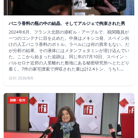
バニラ香料の瓶の中の結晶、そしてアルジェで拘束された男
2024年6月、フランス北部の港町ル・アーブルで、税関職員が
一つのコンテナに目を止めた。中身はメキシコ発、スペイン向
けの人工バニラ香料のボトル。ラベルには何の異常もない。だ
が分析の結果、その液体にはメタンフェタミンが溶け込んでい
た。ここから始まった追跡は、同じ年の7月10日、スペイン・
バルセロナ近郊の人里離れた敷地にある秘密研究所へとたどり
着く。7件の家宅捜索で押収された量は計2.4トン、うち1.…
日付: 2026/8/6
国際・欧州