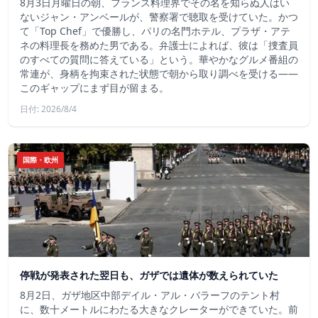
8月3日月曜日の朝、フランス料理界でその名を知らぬ人はい
ないジャン・アンベールが、警察署で聴取を受けていた。かつ
て「Top Chef」で優勝し、パリの名門ホテル、プラザ・アテ
ネの料理長を務めた男である。弁護士によれば、彼は「捜査員
のすべての質問に答えている」という。華やかなグルメ番組の
常連が、身柄を拘束された状態で朝から取り調べを受ける――
このギャップにまず目が留まる。
日付: 2026/8/4
国際・欧州
停戦が発表された翌日も、ガザでは遺体が数えられていた
8月2日、ガザ地区中部デイル・アル・バラーフのテント村
に、数十メートルにわたる大きなクレーターができていた。前