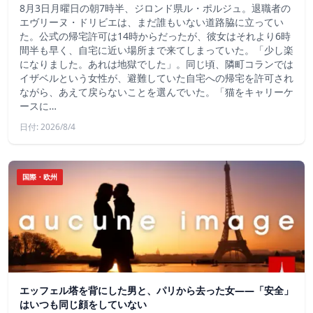
8月3日月曜日の朝7時半、ジロンド県ル・ポルジュ。退職者の
エヴリーヌ・ドリビエは、まだ誰もいない道路脇に立ってい
た。公式の帰宅許可は14時からだったが、彼女はそれより6時
間半も早く、自宅に近い場所まで来てしまっていた。「少し楽
になりました。あれは地獄でした」。同じ頃、隣町コランでは
イザベルという女性が、避難していた自宅への帰宅を許可され
ながら、あえて戻らないことを選んでいた。「猫をキャリーケ
ースに…
日付: 2026/8/4
国際・欧州
エッフェル塔を背にした男と、パリから去った女——「安全」
はいつも同じ顔をしていない