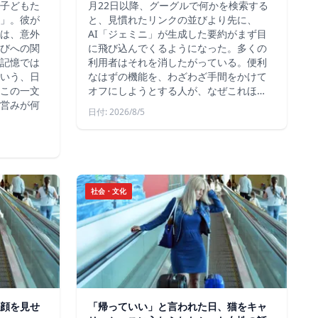
子どもた
月22日以降、グーグルで何かを検索する
」。彼が
と、見慣れたリンクの並びより先に、
は、意外
AI「ジェミニ」が生成した要約がまず目
びへの関
に飛び込んでくるようになった。多くの
記憶では
利用者はそれを消したがっている。便利
いう、日
なはずの機能を、わざわざ手間をかけて
この一文
オフにしようとする人が、なぜこれほ…
営みが何
日付: 2026/8/5
社会・文化
顔を見せ
「帰っていい」と言われた日、猫をキャ