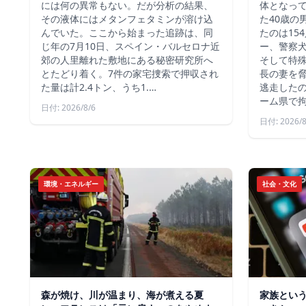
には何の異常もない。だが分析の結果、
体となっ
その液体にはメタンフェタミンが溶け込
た40歳の
んでいた。ここから始まった追跡は、同
たのは15
じ年の7月10日、スペイン・バルセロナ近
ー、警察
郊の人里離れた敷地にある秘密研究所へ
そして特殊
とたどり着く。7件の家宅捜索で押収され
長の妻を
た量は計2.4トン、うち1.…
逃走した
ーム県で
日付: 2026/8/6
日付: 2026/8
環境・エネルギー
社会・文化
森が焼け、川が温まり、海が煮える夏
家族とい