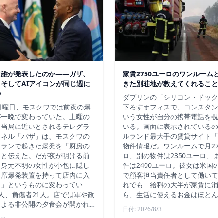
は誰が発表したのか——ガザ、
家賃2750ユーロのワンルーム
そしてAIアイコンが同じ週に
きた別荘地が教えてくれること
の
ダブリンの「シリコン・ドック
日曜日、モスクワでは前夜の爆
下ろすオフィスで、コンスタン
が一晩で変わっていた。土曜の
いう女性が自分の携帯電話を覗
ア当局に近いとされるテレグラ
いる。画面に表示されているの
ンネル「バザ」は、モスクワの
ルランド最大手の賃貸サイト「D
トランで起きた爆発を「厨房の
物件情報だ。ワンルームで月27
」と伝えた。だが夜が明ける前
ロ、別の物件は2350ユーロ、
「身元不明の女性が小包に隠し
件は2400ユーロ。彼女は米国
即席爆発装置を持って店内に入
で顧客担当責任者として働いて
た」というものに変わってい
れでも「給料の大半が家賃に消
人、負傷者21人。店では軍や政
ら、生活に使えるお金はほとん
による非公開の夕食会が開かれ…
日付: 2026/8/3