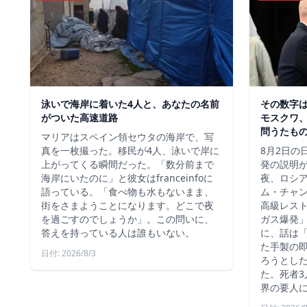
泳いで海岸に着いた4人と、あなたの名前
その数字
がついた高速道路
モスクワ、
問うたも
マリアはスペイン領セウタの海岸で、写
真を一枚撮った。移民が4人、泳いで岸に
8月2日の
上がってくる瞬間だった。「数分前まで
発の説明
海岸にいたのに」と彼女はfranceinfoに
夜、ロシ
語っている。「食べ物も水もないまま、
ム・チャ
街をさまようことになります。どこで夜
高級レス
を過ごすのでしょうか」。この問いに、
ガス爆発
答えを持っている人は誰もいない。
に、話は
た手製の
日付: 2026/8/3
ろうとし
た。死者3
界の要人