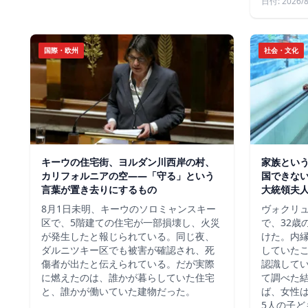
日付: 2026/8
国際・欧州
社会・文化
キーウの住宅街、ヨルダン川西岸の村、
家族という
カリフォルニアの空——「守る」という
国できな
言葉が置き去りにするもの
大統領夫
8月1日未明、キーウのソロミャンスキー
ヴォクリ
区で、5階建ての住宅が一部損壊し、火災
で、32歳
が発生したと報じられている。同じ夜、
けた。内
ダルニツキー区でも被害が確認され、死
していた
傷者が出たと伝えられている。だが実際
認識して
に燃えたのは、誰かが暮らしていた住宅
て調べた
と、誰かが働いていた建物だった。
ば、女性は
5人の子