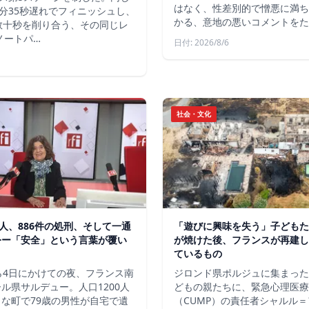
はなく、性差別的で憎悪に満ち
分35秒遅れでフィニッシュし、
かる、意地の悪いコメントをた
数十秒を削り合う、その同じレ
ノートパ…
日付: 2026/8/6
社会・文化
軍人、886件の処刑、そして一通
「遊びに興味を失う」子どもた
令ー「安全」という言葉が覆い
が焼けた後、フランスが再建し
ているもの
ら4日にかけての夜、フランス南
ジロンド県ポルジュに集まった
ル県サルデュー。人口1200人
どもの親たちに、緊急心理医療
な町で79歳の男性が自宅で遺
（CUMP）の責任者シャルル