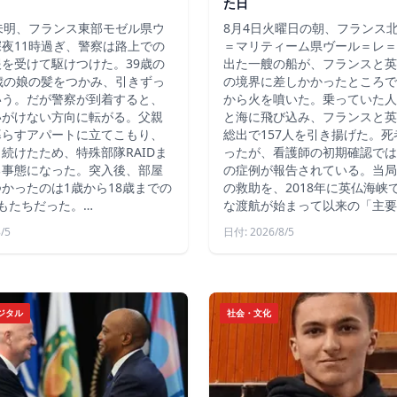
た日
未明、フランス東部モゼル県ウ
8月4日火曜日の朝、フランス
夜11時過ぎ、警察は路上での
＝マリティーム県ヴール＝レ＝
を受けて駆けつけた。39歳の
出た一艘の船が、フランスと英
歳の娘の髪をつかみ、引きずっ
の境界に差しかかったところで
いう。だが警察が到着すると、
から火を噴いた。乗っていた人
いがけない方向に転がる。父親
と海に飛び込み、フランスと英
暮らすアパートに立てこもり、
総出で157人を引き揚げた。
続けたため、特殊部隊RAIDま
ったが、看護師の初期確認では
る事態になった。突入後、部屋
の症例が報告されている。当局
かったのは1歳から18歳までの
の救助を、2018年に英仏海峡
もたちだった。…
な渡航が始まって以来の「主要
/5
日付: 2026/8/5
ジタル
社会・文化