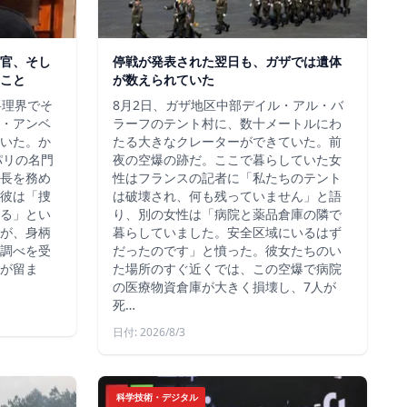
官、そし
停戦が発表された翌日も、ガザでは遺体
こと
が数えられていた
料理界でそ
8月2日、ガザ地区中部デイル・アル・バ
・アンベ
ラーフのテント村に、数十メートルにわ
いた。か
たる大きなクレーターができていた。前
、パリの名門
夜の空爆の跡だ。ここで暮らしていた女
長を務め
性はフランスの記者に「私たちのテント
彼は「捜
は破壊され、何も残っていません」と語
る」とい
り、別の女性は「病院と薬品倉庫の隣で
が、身柄
暮らしていました。安全区域にいるはず
調べを受
だったのです」と憤った。彼女たちのい
が留ま
た場所のすぐ近くでは、この空爆で病院
の医療物資倉庫が大きく損壊し、7人が
死…
日付: 2026/8/3
科学技術・デジタル