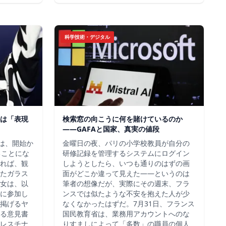
科学技術・デジタル
は「表現
検索窓の向こうに何を賭けているのか
——GAFAと国家、真実の値段
チは、開始か
金曜日の夜、パリの小学校教員が自分の
ることにな
研修記録を管理するシステムにログイン
れば、観
しようとしたら、いつも通りのはずの画
たガラス
面がどこか違って見えた——というのは
女は、以
筆者の想像だが、実際にその週末、フラ
に参加し
ンスでは似たような不安を抱えた人が少
掲げるヤ
なくなかったはずだ。7月31日、フランス
る意見書
国民教育省は、業務用アカウントへのな
レスチナ
りすましによって「多数」の職員の個人