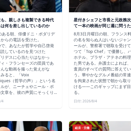
産も、親しさも複製できる時代
星付きシェフと市長と元政務次
ちは何を差し出しているのか
て一本の映画が同じ週に問うた
秋のある朝、俳優ドニ・ポダリデ
8月3日月曜日の朝、フランス
こからの電話を受けた。
の名を知らぬ人はいないジャン
ubeで、あなたが哲学や自己啓発
ールが、警察署で聴取を受けて
朗読しているのを見つけた
つて「Top Chef」で優勝し
ダリデスに心当たりはなかっ
ホテル、プラザ・アテネの料理
ディ・フランセーズの団員であ
た男である。弁護士によれば、
そんな動画を撮った覚えがな
査員のすべての質問に答えてい
みると、「Voix
う。華やかなグルメ番組の常連
ophiques（哲学の声）」という名
を拘束された状態で朝から取り
ネルが、ニーチェやニール・ポ
ける――このギャップにまず目
の文章を、彼の声質にそっくり…
る。
/4
日付: 2026/8/4
経済・労働