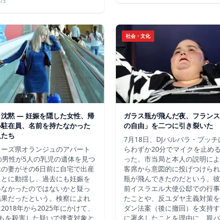
/3
社会・文化
沈黙 ― 妊娠を隠した女性、帰
ガラス瓶が飛んだ夜、フランス
い駐在員、名前を持たなかった
の自由」を二つに引き裂いた
人たち
7月18日、DJバルバラ・ブッ
ューズ県オランジュのアパート
らわずか20分でマイクを止め
の男性が5人の乳児の遺体を見つ
った。市当局と本人の説明によ
縁の妻がその6日前に自宅で出産
客席から意図的に投げつけられ
ことに動揺し、過去にも妊娠を
瓶が飛んできたのだという。彼
いなかったのではないかと疑っ
前イスラエル大使公邸での行事
結果だったという。検察によれ
たことや、反ユダヤ主義対策を
2018年から2025年にかけて、
ダン法案（後に撤回）を支持す
どもを殺害した疑いで捜査対象と
に署名したことを理由に、親パ