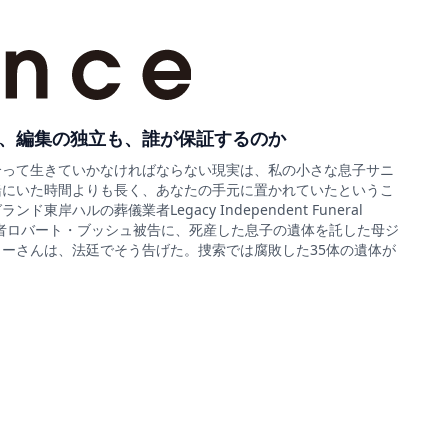
、編集の独立も、誰が保証するのか
合って生きていかなければならない現実は、私の小さな息子サニ
緒にいた時間よりも長く、あなたの手元に置かれていたというこ
ド東岸ハルの葬儀業者Legacy Independent Funeral
sの経営者ロバート・ブッシュ被告に、死産した息子の遺体を託した母ジ
ーさんは、法廷でそう告げた。捜索では腐敗した35体の遺体が