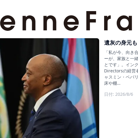
遺灰の身元も
「私が今、向き
ーが、家族と一
とです」。イングラン
Director
ャスミン・ベバリ
床や棚…
日付: 2026/8/6