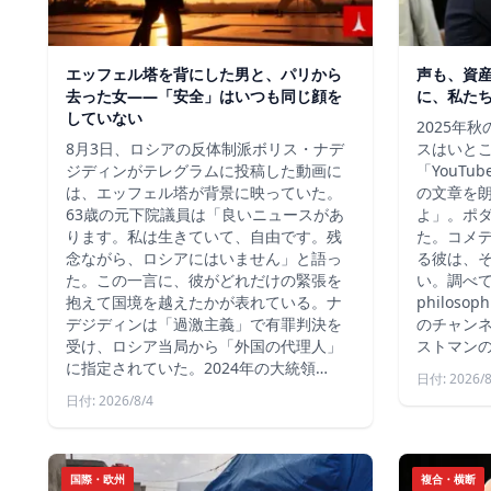
エッフェル塔を背にした男と、パリから
声も、資
去った女——「安全」はいつも同じ顔を
に、私た
していない
2025年
8月3日、ロシアの反体制派ボリス・ナデ
スはいと
ジディンがテレグラムに投稿した動画に
「YouT
は、エッフェル塔が背景に映っていた。
の文章を
63歳の元下院議員は「良いニュースがあ
よ」。ポ
ります。私は生きていて、自由です。残
た。コメ
念ながら、ロシアにはいません」と語っ
る彼は、
た。この一言に、彼がどれだけの緊張を
い。調べて
抱えて国境を越えたかが表れている。ナ
philos
デジディンは「過激主義」で有罪判決を
のチャン
受け、ロシア当局から「外国の代理人」
ストマン
に指定されていた。2024年の大統領…
日付: 2026/8
日付: 2026/8/4
国際・欧州
複合・横断