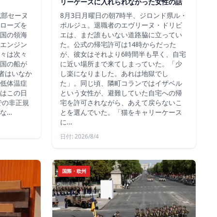
リーケースに入れられなかった女性の話
北部セーヌ
8月3日月曜日の朝7時半、ジロンド県ル・
ローズを
ポルジュ。退職者のエヴリーヌ・ドリビ
国の領海
エは、まだ誰もいない道路脇に立ってい
エンジン
た。公式の帰宅許可は14時からだった
々は次々
が、彼女はそれより6時間半も早く、自宅
国の船が
に近い場所まで来てしまっていた。「少
死者はいなか
し楽になりました。あれは地獄でし
低体温症
た」。同じ頃、隣町コランではイザベル
はこの日
という女性が、避難していた自宅への帰
での非正規
宅を許可されながら、あえて戻らないこ
な…
とを選んでいた。「猫をキャリーケース
に…
日付: 2026/8/4
国際・欧州