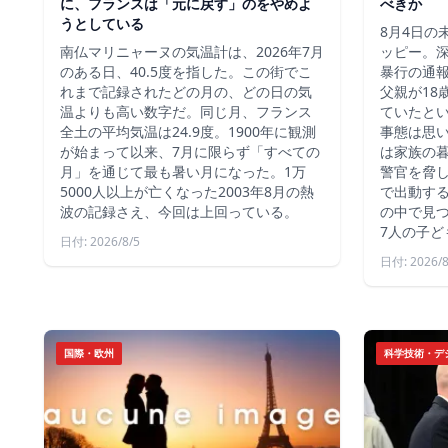
に、フランスは「元に戻す」のをやめよ
べきか
うとしている
8月4日の
南仏マリニャーヌの気温計は、2026年7月
ッピー。深
のある日、40.5度を指した。この街でこ
暴行の通報
れまで記録されたどの月の、どの日の気
父親が18
温よりも高い数字だ。同じ月、フランス
ていたと
全土の平均気温は24.9度。1900年に観測
事態は思
が始まって以来、7月に限らず「すべての
は家族の
月」を通じて最も暑い月になった。1万
警官を脅し
5000人以上が亡くなった2003年8月の熱
で出動す
波の記録さえ、今回は上回っている。
の中で見つ
7人の子ど
日付: 2026/8/5
日付: 2026/8
国際・欧州
科学技術・デ