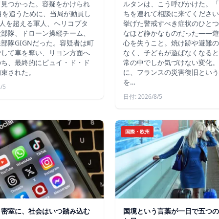
て見つかった。容疑をかけられ
ルタンは、こう呼びかけた。「
男を追うために、当局が動員し
ちを連れて相談に来てください
4人を超える軍人、ヘリコプタ
挙げた警戒すべき症状のひとつ
犬部隊、ドローン操縦チーム、
なほど静かなものだった――遊
部隊GIGNだった。容疑者は町
心を失うこと。焼け跡や避難の
脅して車を奪い、リヨン方面へ
なく、子どもが遊ばなくなると
のち、最終的にピュイ・ド・ド
常の中でしか気づけない変化。
拘束された。
に、フランスの災害復旧という
を…
/5
日付: 2026/8/5
国際・欧州
う密室に、社会はいつ踏み込む
国境という言葉が一日で五つの