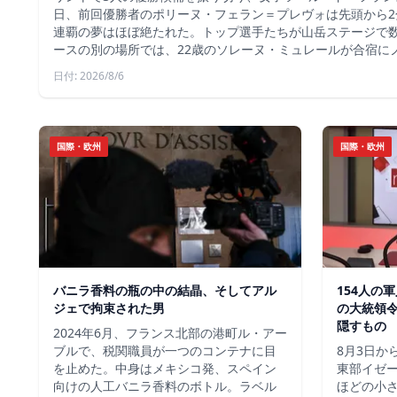
日、前回優勝者のポリーヌ・フェラン＝プレヴォは先頭から2
連覇の夢はほぼ絶たれた。トップ選手たちが山岳ステージで
ースの別の場所では、22歳のソレーヌ・ミュレールが合宿に
日付: 2026/8/6
国際・欧州
国際・欧州
バニラ香料の瓶の中の結晶、そしてアル
154人の
ジェで拘束された男
の大統領
隠すもの
2024年6月、フランス北部の港町ル・アー
ブルで、税関職員が一つのコンテナに目
8月3日か
を止めた。中身はメキシコ発、スペイン
東部イゼー
向けの人工バニラ香料のボトル。ラベル
ほどの小さ