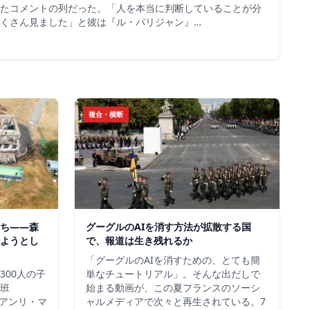
たコメントの列だった。「人を本当に判断していることが分
くさん見ました」と彼は『ル・パリジャン』…
複合・横断
ち——森
グーグルのAIを消す方法が拡散する国
ようとし
で、報道は生き残れるか
「グーグルのAIを消すための、とても簡
300人の子
単なチュートリアル」。そんな出だしで
班
始まる動画が、この夏フランスのソーシ
＝アンリ・マ
ャルメディアで次々と再生されている。7