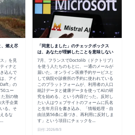
と、燃え尽
「同意しました」のチェックボックス
は、あなたが理解したことを意味しない
ス」を見
7月、フランスでDoctolib（ドクトリブ）
ティナと
を使う人たちのもとに、一通のメールが
き込んで
届いた。オンライン医療予約サービスと
は、アイ
して病院や診療所の予約に使われている
aft」の
このプラットフォームが、利用者の人口
50ユー
統計データと健康データを使ってAIの研
また別の物
究を始める、という内容だった。反対し
の大手企業
たい人はウェブサイトのフォームに氏名
いる。そ
と生年月日を書き込み、「情報処理・自
えるな
由法第56条に基づき、再利用に反対しま
…
す」という項目にチェックを…
日付: 2026/8/3