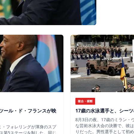
複合・横断
ツール・ド・フランスが映
17歳の水泳選手と、シー
8月3日の夜、17歳のミラン
な芸術水泳大会の決勝で、彼は
ミ・フォレリングが渾身のスプ
りだった。男性選手として初め
ス第5ステージを制した。同じ