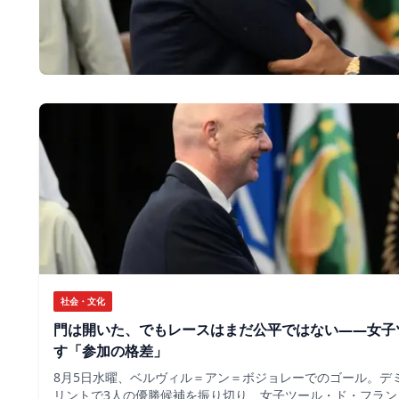
社会・文化
門は開いた、でもレースはまだ公平ではない――女子
す「参加の格差」
8月5日水曜、ベルヴィル＝アン＝ボジョレーでのゴール。デ
リントで3人の優勝候補を振り切り、女子ツール・ド・フラン