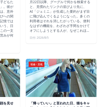
子どもた
月22日以降、グーグルで何かを検索する
」。彼が
と、見慣れたリンクの並びより先に、
は、意外
AI「ジェミニ」が生成した要約がまず目
びへの関
に飛び込んでくるようになった。多くの
記憶では
利用者はそれを消したがっている。便利
いう、日
なはずの機能を、わざわざ手間をかけて
この一文
オフにしようとする人が、なぜこれほ…
営みが何
日付: 2026/8/5
社会・文化
顔を見せ
「帰っていい」と言われた日、猫をキャ