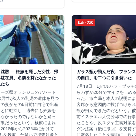
/3
社会・文化
沈黙 ― 妊娠を隠した女性、帰
ガラス瓶が飛んだ夜、フランス
い駐在員、名前を持たなかった
の自由」を二つに引き裂いた
人たち
7月18日、DJバルバラ・ブッ
ューズ県オランジュのアパート
らわずか20分でマイクを止め
の男性が5人の乳児の遺体を見つ
った。市当局と本人の説明によ
縁の妻がその6日前に自宅で出産
客席から意図的に投げつけられ
ことに動揺し、過去にも妊娠を
瓶が飛んできたのだという。彼
いなかったのではないかと疑っ
前イスラエル大使公邸での行事
結果だったという。検察によれ
たことや、反ユダヤ主義対策を
2018年から2025年にかけて、
ダン法案（後に撤回）を支持す
どもを殺害した疑いで捜査対象と
に署名したことを理由に、親パ