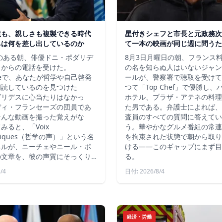
産も、親しさも複製できる時代
星付きシェフと市長と元政務次
ちは何を差し出しているのか
て一本の映画が同じ週に問うた
秋のある朝、俳優ドニ・ポダリデ
8月3日月曜日の朝、フランス
こからの電話を受けた。
の名を知らぬ人はいないジャン
ubeで、あなたが哲学や自己啓発
ールが、警察署で聴取を受けて
朗読しているのを見つけた
つて「Top Chef」で優勝し
ダリデスに心当たりはなかっ
ホテル、プラザ・アテネの料理
ディ・フランセーズの団員であ
た男である。弁護士によれば、
そんな動画を撮った覚えがな
査員のすべての質問に答えてい
みると、「Voix
う。華やかなグルメ番組の常連
ophiques（哲学の声）」という名
を拘束された状態で朝から取り
ネルが、ニーチェやニール・ポ
ける――このギャップにまず目
の文章を、彼の声質にそっくり…
る。
/4
日付: 2026/8/4
経済・労働