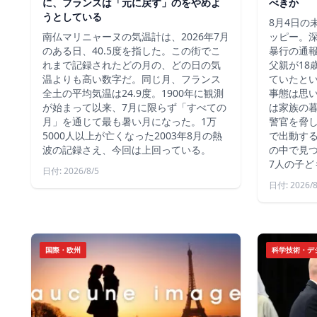
に、フランスは「元に戻す」のをやめよ
べきか
うとしている
8月4日の
南仏マリニャーヌの気温計は、2026年7月
ッピー。深
のある日、40.5度を指した。この街でこ
暴行の通報
れまで記録されたどの月の、どの日の気
父親が18
温よりも高い数字だ。同じ月、フランス
ていたと
全土の平均気温は24.9度。1900年に観測
事態は思
が始まって以来、7月に限らず「すべての
は家族の
月」を通じて最も暑い月になった。1万
警官を脅し
5000人以上が亡くなった2003年8月の熱
で出動す
波の記録さえ、今回は上回っている。
の中で見つ
7人の子ど
日付: 2026/8/5
日付: 2026/8
国際・欧州
科学技術・デ