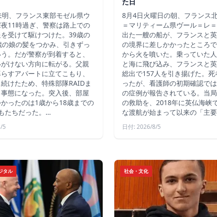
た日
未明、フランス東部モゼル県ウ
8月4日火曜日の朝、フランス
夜11時過ぎ、警察は路上での
＝マリティーム県ヴール＝レ＝
を受けて駆けつけた。39歳の
出た一艘の船が、フランスと英
歳の娘の髪をつかみ、引きずっ
の境界に差しかかったところで
いう。だが警察が到着すると、
から火を噴いた。乗っていた人
いがけない方向に転がる。父親
と海に飛び込み、フランスと英
暮らすアパートに立てこもり、
総出で157人を引き揚げた。
続けたため、特殊部隊RAIDま
ったが、看護師の初期確認では
る事態になった。突入後、部屋
の症例が報告されている。当局
かったのは1歳から18歳までの
の救助を、2018年に英仏海峡
もたちだった。…
な渡航が始まって以来の「主要
/5
日付: 2026/8/5
ジタル
社会・文化