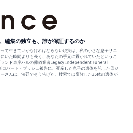
、編集の独立も、誰が保証するのか
合って生きていかなければならない現実は、私の小さな息子サニ
緒にいた時間よりも長く、あなたの手元に置かれていたというこ
ド東岸ハルの葬儀業者Legacy Independent Funeral
sの経営者ロバート・ブッシュ被告に、死産した息子の遺体を託した母ジ
ーさんは、法廷でそう告げた。捜索では腐敗した35体の遺体が