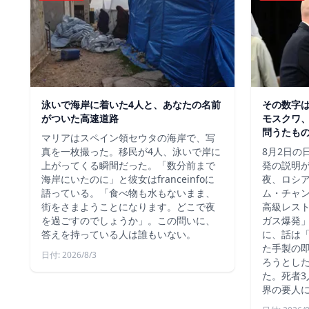
泳いで海岸に着いた4人と、あなたの名前
その数字
がついた高速道路
モスクワ、
問うたも
マリアはスペイン領セウタの海岸で、写
真を一枚撮った。移民が4人、泳いで岸に
8月2日の
上がってくる瞬間だった。「数分前まで
発の説明
海岸にいたのに」と彼女はfranceinfoに
夜、ロシ
語っている。「食べ物も水もないまま、
ム・チャ
街をさまようことになります。どこで夜
高級レス
を過ごすのでしょうか」。この問いに、
ガス爆発
答えを持っている人は誰もいない。
に、話は
た手製の
日付: 2026/8/3
ろうとし
た。死者3
界の要人