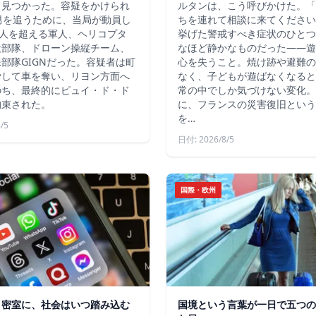
て見つかった。容疑をかけられ
ルタンは、こう呼びかけた。「
男を追うために、当局が動員し
ちを連れて相談に来てください
4人を超える軍人、ヘリコプタ
挙げた警戒すべき症状のひとつ
犬部隊、ドローン操縦チーム、
なほど静かなものだった――遊
部隊GIGNだった。容疑者は町
心を失うこと。焼け跡や避難の
脅して車を奪い、リヨン方面へ
なく、子どもが遊ばなくなると
のち、最終的にピュイ・ド・ド
常の中でしか気づけない変化。
拘束された。
に、フランスの災害復旧という
を…
/5
日付: 2026/8/5
国際・欧州
う密室に、社会はいつ踏み込む
国境という言葉が一日で五つの