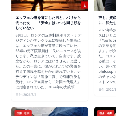
エッフェル塔を背にした男と、パリから
声も、資
去った女——「安全」はいつも同じ顔を
に、私た
していない
2025年
8月3日、ロシアの反体制派ボリス・ナデ
スはいと
ジディンがテレグラムに投稿した動画に
「YouT
は、エッフェル塔が背景に映っていた。
の文章を
63歳の元下院議員は「良いニュースがあ
よ」。ポ
ります。私は生きていて、自由です。残
た。コメ
念ながら、ロシアにはいません」と語っ
る彼は、
た。この一言に、彼がどれだけの緊張を
い。調べて
抱えて国境を越えたかが表れている。ナ
philos
デジディンは「過激主義」で有罪判決を
のチャン
受け、ロシア当局から「外国の代理人」
ストマン
に指定されていた。2024年の大統領…
日付: 2026/8
日付: 2026/8/4
国際・欧州
複合・横断