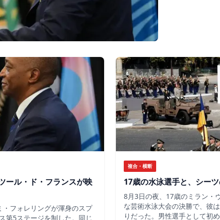
複合・横断
ツール・ド・フランスが映
17歳の水泳選手と、シー
8月3日の夜、17歳のミラン
な芸術水泳大会の決勝で、彼は
ミ・フォレリングが渾身のスプ
りだった。男性選手として初め
ス第5ステージを制した。同じ