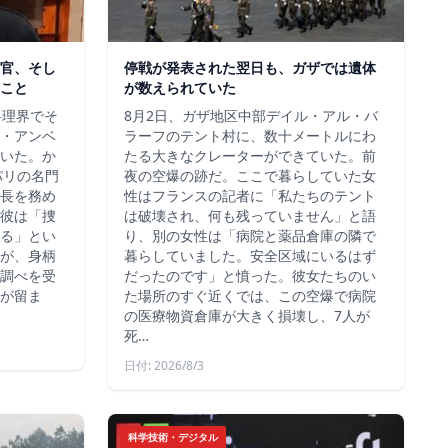
官、そし
停戦が発表された翌日も、ガザでは遺体
こと
が数えられていた
料理界でそ
8月2日、ガザ地区中部デイル・アル・バ
・アンベ
ラーフのテント村に、数十メートルにわ
いた。か
たる大きなクレーターができていた。前
、パリの名門
夜の空爆の跡だ。ここで暮らしていた女
長を務め
性はフランスの記者に「私たちのテント
彼は「捜
は破壊され、何も残っていません」と語
る」とい
り、別の女性は「病院と薬品倉庫の隣で
が、身柄
暮らしていました。安全区域にいるはず
調べを受
だったのです」と憤った。彼女たちのい
が留ま
た場所のすぐ近くでは、この空爆で病院
の医療物資倉庫が大きく損壊し、7人が
死…
日付: 2026/8/3
科学技術・デジタル