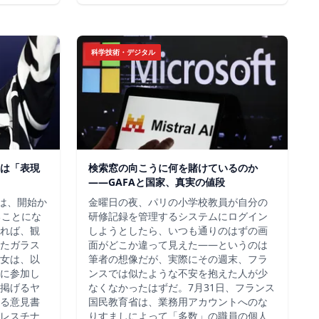
科学技術・デジタル
は「表現
検索窓の向こうに何を賭けているのか
——GAFAと国家、真実の値段
チは、開始か
金曜日の夜、パリの小学校教員が自分の
ることにな
研修記録を管理するシステムにログイン
れば、観
しようとしたら、いつも通りのはずの画
たガラス
面がどこか違って見えた——というのは
女は、以
筆者の想像だが、実際にその週末、フラ
に参加し
ンスでは似たような不安を抱えた人が少
掲げるヤ
なくなかったはずだ。7月31日、フランス
る意見書
国民教育省は、業務用アカウントへのな
レスチナ
りすましによって「多数」の職員の個人