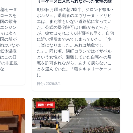
リーケースに入れられなかった女性の話
北部セーヌ
8月3日月曜日の朝7時半、ジロンド県ル・
ローズを
ポルジュ。退職者のエヴリーヌ・ドリビ
国の領海
エは、まだ誰もいない道路脇に立ってい
エンジン
た。公式の帰宅許可は14時からだった
々は次々
が、彼女はそれより6時間半も早く、自宅
国の船が
に近い場所まで来てしまっていた。「少
死者はいなか
し楽になりました。あれは地獄でし
低体温症
た」。同じ頃、隣町コランではイザベル
はこの日
という女性が、避難していた自宅への帰
での非正規
宅を許可されながら、あえて戻らないこ
な…
とを選んでいた。「猫をキャリーケース
に…
日付: 2026/8/4
国際・欧州