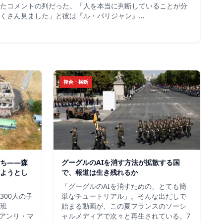
たコメントの列だった。「人を本当に判断していることが分
くさん見ました」と彼は『ル・パリジャン』…
複合・横断
ち——森
グーグルのAIを消す方法が拡散する国
ようとし
で、報道は生き残れるか
「グーグルのAIを消すための、とても簡
300人の子
単なチュートリアル」。そんな出だしで
班
始まる動画が、この夏フランスのソーシ
＝アンリ・マ
ャルメディアで次々と再生されている。7