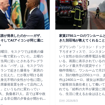
は誰が発表したのか——ガザ、
家賃2750ユーロのワンルーム
そしてAIアイコンが同じ週に
きた別荘地が教えてくれること
の
ダブリンの「シリコン・ドック
日曜日、モスクワでは前夜の爆
下ろすオフィスで、コンスタン
が一晩で変わっていた。土曜の
いう女性が自分の携帯電話を覗
ア当局に近いとされるテレグラ
いる。画面に表示されているの
ンネル「バザ」は、モスクワの
ルランド最大手の賃貸サイト「D
トランで起きた爆発を「厨房の
物件情報だ。ワンルームで月27
」と伝えた。だが夜が明ける前
ロ、別の物件は2350ユーロ、
「身元不明の女性が小包に隠し
件は2400ユーロ。彼女は米国
即席爆発装置を持って店内に入
で顧客担当責任者として働いて
た」というものに変わってい
れでも「給料の大半が家賃に消
人、負傷者21人。店では軍や政
ら、生活に使えるお金はほとん
による非公開の夕食会が開かれ…
日付: 2026/8/3