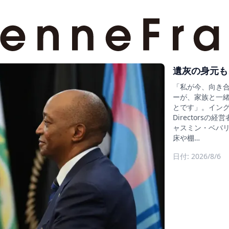
遺灰の身元も
「私が今、向き
ーが、家族と一
とです」。イングラン
Director
ャスミン・ベバリ
床や棚…
日付: 2026/8/6