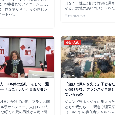
はなく、性差別的で憎悪に満ち
分35秒遅れでフィニッシュし、
かる、意地の悪いコメントをた
数十秒を削り合う、その同じレ
ノートパ…
日付: 2026/8/6
社会・文化
軍人、886件の処刑、そして一通
「遊びに興味を失う」子どもた
令ー「安全」という言葉が覆い
が焼けた後、フランスが再建し
ているもの
ら4日にかけての夜、フランス南
ジロンド県ポルジュに集まった
ル県サルデュー。人口1200人
どもの親たちに、緊急心理医療
な町で79歳の男性が自宅で遺
（CUMP）の責任者シャルル