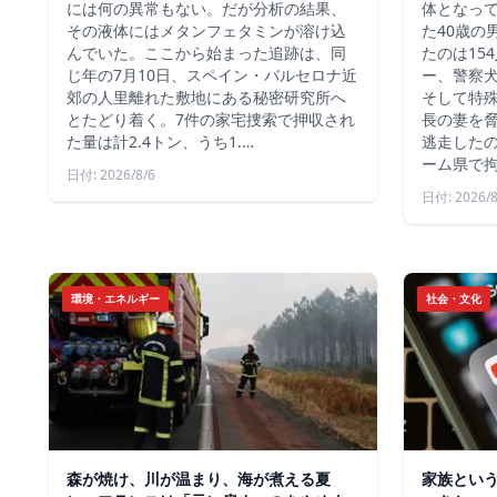
には何の異常もない。だが分析の結果、
体となっ
その液体にはメタンフェタミンが溶け込
た40歳の
んでいた。ここから始まった追跡は、同
たのは15
じ年の7月10日、スペイン・バルセロナ近
ー、警察
郊の人里離れた敷地にある秘密研究所へ
そして特殊
とたどり着く。7件の家宅捜索で押収され
長の妻を
た量は計2.4トン、うち1.…
逃走した
ーム県で
日付: 2026/8/6
日付: 2026/8
環境・エネルギー
社会・文化
森が焼け、川が温まり、海が煮える夏
家族とい