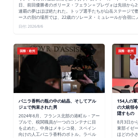
日、前回優勝者のポリーヌ・フェラン＝プレヴォは先頭から2
連覇の夢はほぼ絶たれた。トップ選手たちが山岳ステージで
ースの別の場所では、22歳のソレーヌ・ミュレールが合宿に
日付: 2026/8/6
国際・欧州
国際・欧州
バニラ香料の瓶の中の結晶、そしてアル
154人の
ジェで拘束された男
の大統領
隠すもの
2024年6月、フランス北部の港町ル・アー
ブルで、税関職員が一つのコンテナに目
8月3日か
を止めた。中身はメキシコ発、スペイン
東部イゼー
向けの人工バニラ香料のボトル。ラベル
ほどの小さ