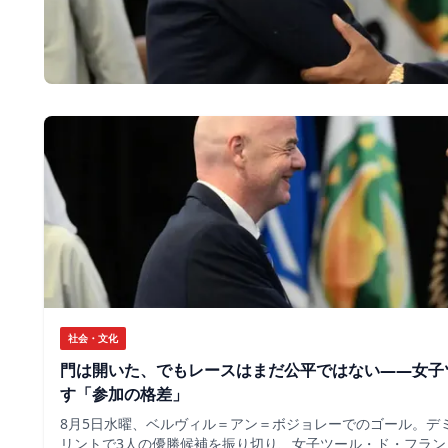
社会・文化
門は開いた、でもレースはまだ公平ではない――女子
す「参加の格差」
8月5日水曜、ベルヴィル＝アン＝ボジョレーでのゴール。デ
リントで3人の優勝候補を振り切り、女子ツール・ド・フラン