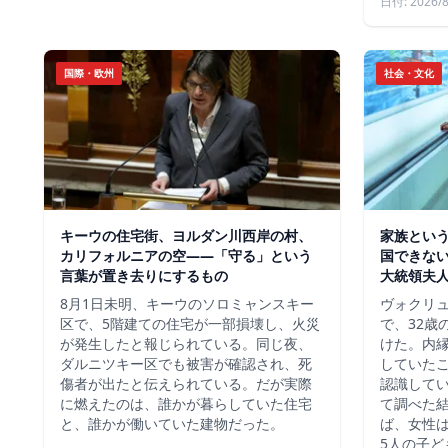
日付: 2026/8
国際・欧州
社会・文化
キーウの住宅街、ヨルダン川西岸の村、
家族という
カリフォルニアの空——「守る」という
国できな
言葉が置き去りにするもの
大統領夫
8月1日未明、キーウのソロミャンスキー
ヴォクリ
区で、5階建ての住宅が一部損壊し、火災
で、32歳
が発生したと報じられている。同じ夜、
けた。内
ダルニツキー区でも被害が確認され、死
していた
傷者が出たと伝えられている。だが実際
認識して
に燃えたのは、誰かが暮らしていた住宅
て調べた
と、誰かが働いていた建物だった。
ば、女性は
5人の子