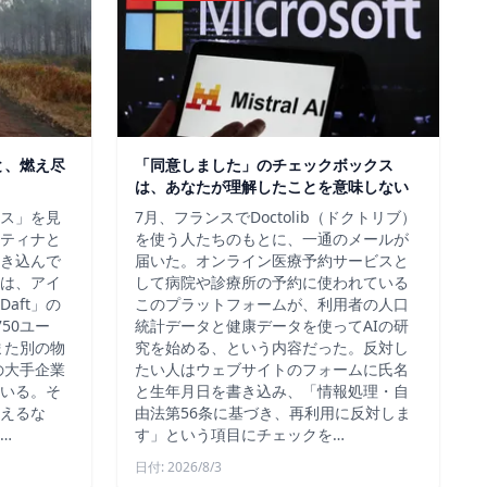
と、燃え尽
「同意しました」のチェックボックス
は、あなたが理解したことを意味しない
ス」を見
7月、フランスでDoctolib（ドクトリブ）
ティナと
を使う人たちのもとに、一通のメールが
き込んで
届いた。オンライン医療予約サービスと
は、アイ
して病院や診療所の予約に使われている
aft」の
このプラットフォームが、利用者の人口
50ユー
統計データと健康データを使ってAIの研
また別の物
究を始める、という内容だった。反対し
の大手企業
たい人はウェブサイトのフォームに氏名
いる。そ
と生年月日を書き込み、「情報処理・自
えるな
由法第56条に基づき、再利用に反対しま
…
す」という項目にチェックを…
日付: 2026/8/3