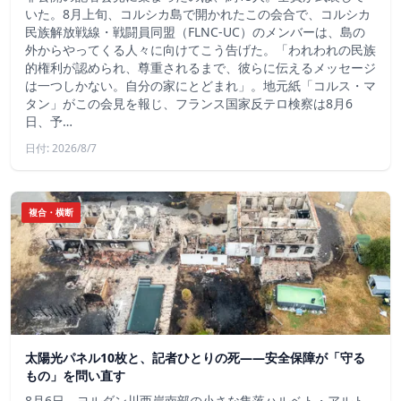
いた。8月上旬、コルシカ島で開かれたこの会合で、コルシカ
民族解放戦線・戦闘員同盟（FLNC-UC）のメンバーは、島の
外からやってくる人々に向けてこう告げた。「われわれの民族
的権利が認められ、尊重されるまで、彼らに伝えるメッセージ
は一つしかない。自分の家にとどまれ」。地元紙「コルス・マ
タン」がこの会見を報じ、フランス国家反テロ検察は8月6
日、予…
日付: 2026/8/7
複合・横断
太陽光パネル10枚と、記者ひとりの死——安全保障が「守る
もの」を問い直す
8月6日、ヨルダン川西岸南部の小さな集落ハルベト・アルト