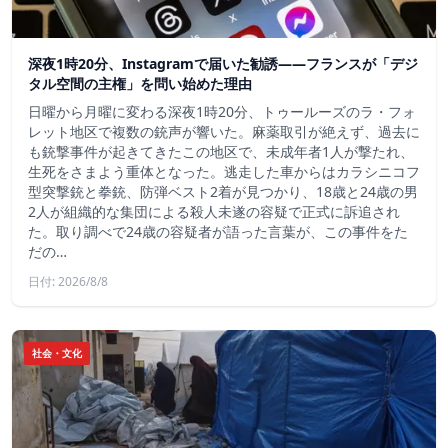
深夜1時20分、Instagramで届いた勧誘――フランスが「デジ
タル空間の主権」を問い始めた理由
日曜から月曜に変わる深夜1時20分、トゥールーズのラ・フォ
レット地区で複数の銃声が響いた。麻薬取引が絶えず、過去に
も銃撃事件が起きてきたこの地区で、未成年者1人が撃たれ、
生死をさまよう重体となった。逃走した車からはカラシニコフ
型突撃銃と拳銃、防弾ベスト2着が見つかり、18歳と24歳の男
2人が組織的な集団による殺人未遂の容疑で正式に訴追され
た。取り調べで24歳の容疑者が語った言葉が、この事件をた
だの…
日付: 2026/8/8
社会・文化