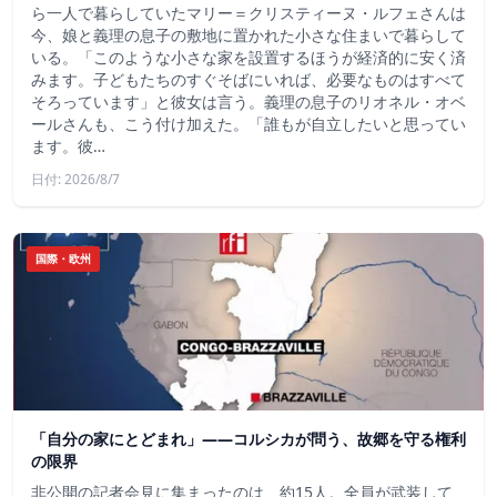
ら一人で暮らしていたマリー＝クリスティーヌ・ルフェさんは
今、娘と義理の息子の敷地に置かれた小さな住まいで暮らして
いる。「このような小さな家を設置するほうが経済的に安く済
みます。子どもたちのすぐそばにいれば、必要なものはすべて
そろっています」と彼女は言う。義理の息子のリオネル・オベ
ールさんも、こう付け加えた。「誰もが自立したいと思ってい
ます。彼…
日付: 2026/8/7
国際・欧州
「自分の家にとどまれ」——コルシカが問う、故郷を守る権利
の限界
非公開の記者会見に集まったのは、約15人。全員が武装して