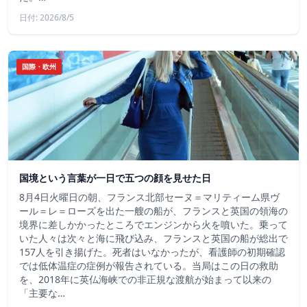
日付: 2026/8/5
国際・欧州
国境という言葉が一日で五つの顔を見せた日
8月4日火曜日の朝、フランス北部セーヌ＝マリティーム県ヴ
ール＝レ＝ローズを出た一艘の船が、フランスと英国の領海の
境界に差しかかったところでエンジンから火を噴いた。乗って
いた人々は次々と海に飛び込み、フランスと英国の船が総出で
157人を引き揚げた。死者はいなかったが、看護師の初期確認
では低体温症の症例が報告されている。当局はこの日の救助
を、2018年に英仏海峡での非正規な渡航が始まって以来の
「主要な…