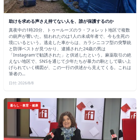
助けを求める声さえ持てない人を、誰が保護するのか
真夜中の1時20分、トゥールーズのラ・フォレット地区で複数
の銃声が響いた。狙われたのは1人の未成年者で、今も生死の
境にいるという。逃走した車からは、カラシニコフ型の突撃銃
と防弾ベストが見つかり、逮捕された24歳の男は
「Instagramで勧誘された」と供述したという。麻薬取引の絶
えない地区で、SNSを通じて少年たちが暴力の駒として吸い上
げられていく構図が、この一行の供述から見えてくる。これは
筆者の…
日付: 2026/8/8
暮らし・教育・健康