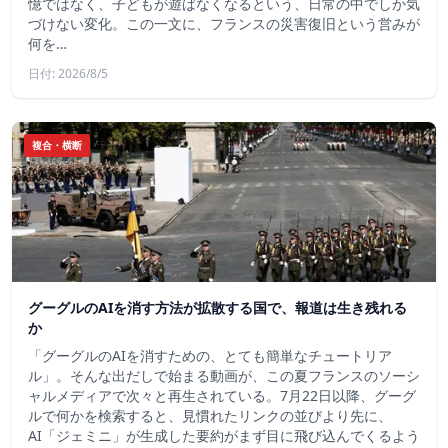
憶ではなく、子どもが遊ばなくなるという、日常の中でしか気
づけない変化。この一文に、フランスの災害復旧という営みが
何を…
日付: 2026/8/5
複合・横断
グーグルのAIを消す方法が拡散する国で、報道は生き残れる
か
「グーグルのAIを消すための、とても簡単なチュートリア
ル」。そんな出だしで始まる動画が、この夏フランスのソーシ
ャルメディアで次々と再生されている。7月22日以降、グーグ
ルで何かを検索すると、見慣れたリンクの並びより先に、
AI「ジェミニ」が生成した要約がまず目に飛び込んでくるよう