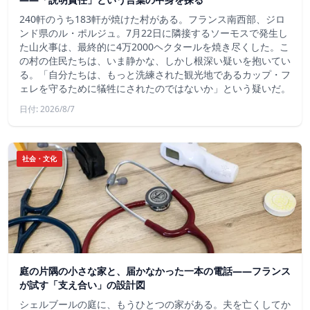
240軒のうち183軒が焼けた村がある。フランス南西部、ジロ
ンド県のル・ポルジュ。7月22日に隣接するソーモスで発生し
た山火事は、最終的に4万2000ヘクタールを焼き尽くした。こ
の村の住民たちは、いま静かな、しかし根深い疑いを抱いてい
る。「自分たちは、もっと洗練された観光地であるカップ・フ
ェレを守るために犠牲にされたのではないか」という疑いだ。
日付: 2026/8/7
社会・文化
庭の片隅の小さな家と、届かなかった一本の電話——フランス
が試す「支え合い」の設計図
シェルブールの庭に、もうひとつの家がある。夫を亡くしてか