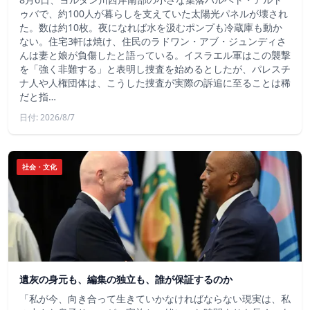
ゥバで、約100人が暮らしを支えていた太陽光パネルが壊され
た。数は約10枚。夜になれば水を汲むポンプも冷蔵庫も動か
ない。住宅3軒は焼け、住民のラドワン・アブ・ジュンディさ
んは妻と娘が負傷したと語っている。イスラエル軍はこの襲撃
を「強く非難する」と表明し捜査を始めるとしたが、パレスチ
ナ人や人権団体は、こうした捜査が実際の訴追に至ることは稀
だと指…
日付: 2026/8/7
社会・文化
遺灰の身元も、編集の独立も、誰が保証するのか
「私が今、向き合って生きていかなければならない現実は、私