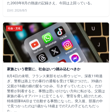
た2003年8月の熱波の記録さえ、今回は上回っている。
日付: 2026/8/5
社会・文化
家族という密室に、社会はいつ踏み込むべきか
8月4日の未明、フランス東部モゼル県ウッピー。深夜11時過
ぎ、警察は路上での暴行の通報を受けて駆けつけた。39歳の
父親が18歳の娘の髪をつかみ、引きずっていたという。だが
警察が到着すると、事態は思いがけない方向に転がる。父親は
家族の暮らすアパートに立てこもり、警官を脅し続けたため、
特殊部隊RAIDまで出動する事態になった。突入後、部屋の中
で見つかったのは1歳から18歳までの7人の子どもたちだっ
た。…