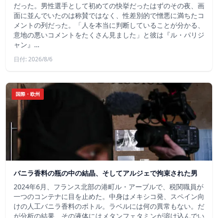
だった。男性選手として初めての快挙だったはずのその夜、画
面に並んでいたのは称賛ではなく、性差別的で憎悪に満ちたコ
メントの列だった。「人を本当に判断していることが分かる、
意地の悪いコメントをたくさん見ました」と彼は『ル・パリジ
ャン』…
日付: 2026/8/6
国際・欧州
バニラ香料の瓶の中の結晶、そしてアルジェで拘束された男
2024年6月、フランス北部の港町ル・アーブルで、税関職員が
一つのコンテナに目を止めた。中身はメキシコ発、スペイン向
けの人工バニラ香料のボトル。ラベルには何の異常もない。だ
が分析の結果、その液体にはメタンフェタミンが溶け込んでい