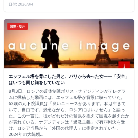
日付: 2026/8/4
国際・欧州
エッフェル塔を背にした男と、パリから去った女——「安全」
はいつも同じ顔をしていない
8月3日、ロシアの反体制派ボリス・ナデジディンがテレグラ
ムに投稿した動画には、エッフェル塔が背景に映っていた。
63歳の元下院議員は「良いニュースがあります。私は生きて
いて、自由です。残念ながら、ロシアにはいません」と語っ
た。この一言に、彼がどれだけの緊張を抱えて国境を越えたか
が表れている。ナデジディンは「過激主義」で有罪判決を受
け、ロシア当局から「外国の代理人」に指定されていた。
2024年の大統領…