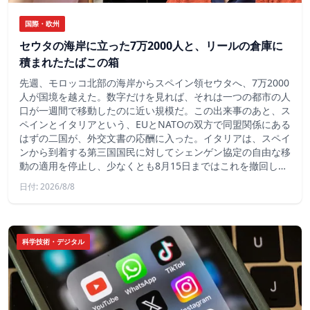
国際・欧州
セウタの海岸に立った7万2000人と、リールの倉庫に
積まれたたばこの箱
先週、モロッコ北部の海岸からスペイン領セウタへ、7万2000
人が国境を越えた。数字だけを見れば、それは一つの都市の人
口が一週間で移動したのに近い規模だ。この出来事のあと、ス
ペインとイタリアという、EUとNATOの双方で同盟関係にある
はずの二国が、外交文書の応酬に入った。イタリアは、スペイ
ンから到着する第三国国民に対してシェンゲン協定の自由な移
動の適用を停止し、少なくとも8月15日まではこれを撤回し…
日付: 2026/8/8
科学技術・デジタル