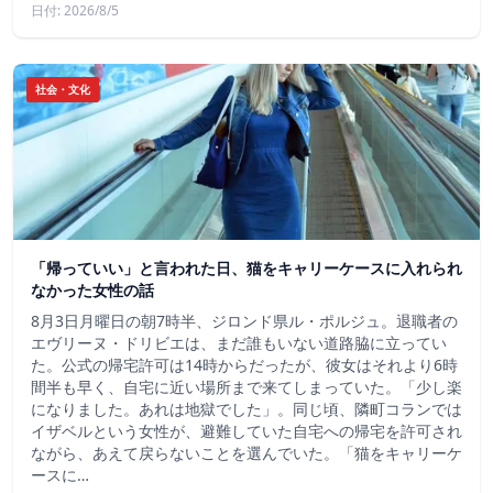
日付: 2026/8/5
社会・文化
「帰っていい」と言われた日、猫をキャリーケースに入れられ
なかった女性の話
8月3日月曜日の朝7時半、ジロンド県ル・ポルジュ。退職者の
エヴリーヌ・ドリビエは、まだ誰もいない道路脇に立ってい
た。公式の帰宅許可は14時からだったが、彼女はそれより6時
間半も早く、自宅に近い場所まで来てしまっていた。「少し楽
になりました。あれは地獄でした」。同じ頃、隣町コランでは
イザベルという女性が、避難していた自宅への帰宅を許可され
ながら、あえて戻らないことを選んでいた。「猫をキャリーケ
ースに…