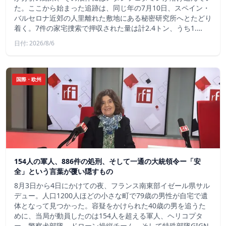
た。ここから始まった追跡は、同じ年の7月10日、スペイン・
バルセロナ近郊の人里離れた敷地にある秘密研究所へとたどり
着く。7件の家宅捜索で押収された量は計2.4トン、うち1.…
日付: 2026/8/6
国際・欧州
154人の軍人、886件の処刑、そして一通の大統領令ー「安
全」という言葉が覆い隠すもの
8月3日から4日にかけての夜、フランス南東部イゼール県サル
デュー。人口1200人ほどの小さな町で79歳の男性が自宅で遺
体となって見つかった。容疑をかけられた40歳の男を追うた
めに、当局が動員したのは154人を超える軍人、ヘリコプタ
ー、警察犬部隊、ドローン操縦チーム、そして特殊部隊GIGN