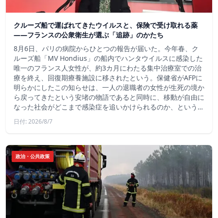
クルーズ船で運ばれてきたウイルスと、保険で受け取れる薬
――フランスの公衆衛生が選ぶ「追跡」のかたち
8月6日、パリの病院からひとつの報告が届いた。今年春、ク
ルーズ船「MV Hondius」の船内でハンタウイルスに感染した
唯一のフランス人女性が、約3カ月にわたる集中治療室での治
療を終え、回復期療養施設に移されたという。保健省がAFPに
明らかにしたこの知らせは、一人の退職者の女性が生死の境か
ら戻ってきたという安堵の物語であると同時に、移動が自由に
なった社会がどこまで感染症を追いかけられるのか、という…
日付: 2026/8/7
政治・公共政策