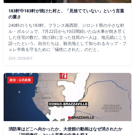
183軒中183軒が焼けた村と、「見捨てていない」という言葉
の重さ
240軒のうち183軒。フランス南西部、ジロンド県の小さな村
ル・ポルジュで、7月22日から10日間続いた山火事が焼き尽く
した住宅の数だ。焼け跡に立った住民の一人は、地元紙にこう
語ったという。自分たちは、観光地として知られるカップ・フ
ェレ半島を守るために「犠牲にされた」のだと。
日付: 2026/8/7
政治・公共政策
消防車はどこへ向かったか、大使館の動画はなぜ消されたか
——「説明責任」という言葉の中身を探る