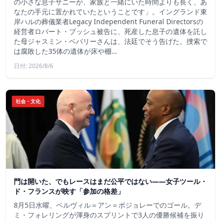
の小さな息子サニーが、家族と一緒にいた時間よりも長く、あ
なたの手元に置かれていたということです」。イングランド東
岸ハルの葬儀業者Legacy Independent Funeral Directorsの
経営者ロバート・ブッシュ被告に、死産した息子の遺体を託し
た母ジャスミン・ベバリーさんは、法廷でそう告げた。捜索で
は腐敗した35体の遺体が床や棚…
日付: 2026/8/6
社会・文化
門は開いた、でもレースはまだ公平ではない――女子ツール・
ド・フランスが映す「参加の格差」
8月5日水曜、ベルヴィル＝アン＝ボジョレーでのゴール。デ
ミ・フォレリングが渾身のスプリントで3人の優勝候補を振り