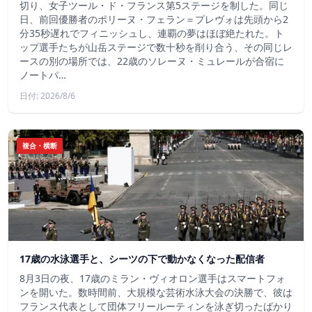
切り、女子ツール・ド・フランス第5ステージを制した。同じ
日、前回優勝者のポリーヌ・フェラン＝プレヴォは先頭から2
分35秒遅れでフィニッシュし、連覇の夢はほぼ絶たれた。ト
ップ選手たちが山岳ステージで数十秒を削り合う、その同じレ
ースの別の場所では、22歳のソレーヌ・ミュレールが合宿に
ノートパ…
日付: 2026/8/6
複合・横断
17歳の水泳選手と、シーツの下で動かなくなった配信者
8月3日の夜、17歳のミラン・ヴィオロン選手はスマートフォ
ンを開いた。数時間前、大規模な芸術水泳大会の決勝で、彼は
フランス代表として団体フリールーティンを泳ぎ切ったばかり