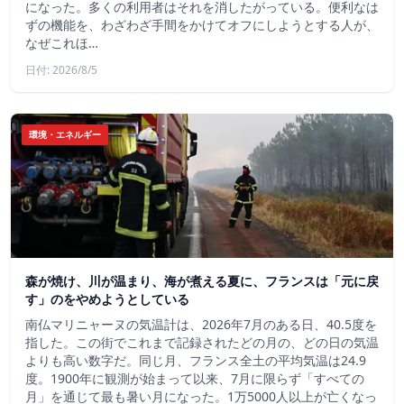
になった。多くの利用者はそれを消したがっている。便利なは
ずの機能を、わざわざ手間をかけてオフにしようとする人が、
なぜこれほ…
日付: 2026/8/5
環境・エネルギー
森が焼け、川が温まり、海が煮える夏に、フランスは「元に戻
す」のをやめようとしている
南仏マリニャーヌの気温計は、2026年7月のある日、40.5度を
指した。この街でこれまで記録されたどの月の、どの日の気温
よりも高い数字だ。同じ月、フランス全土の平均気温は24.9
度。1900年に観測が始まって以来、7月に限らず「すべての
月」を通じて最も暑い月になった。1万5000人以上が亡くなっ