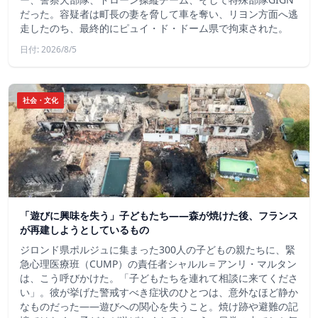
だった。容疑者は町長の妻を脅して車を奪い、リヨン方面へ逃
走したのち、最終的にピュイ・ド・ドーム県で拘束された。
日付: 2026/8/5
社会・文化
「遊びに興味を失う」子どもたち——森が焼けた後、フランス
が再建しようとしているもの
ジロンド県ポルジュに集まった300人の子どもの親たちに、緊
急心理医療班（CUMP）の責任者シャルル＝アンリ・マルタン
は、こう呼びかけた。「子どもたちを連れて相談に来てくださ
い」。彼が挙げた警戒すべき症状のひとつは、意外なほど静か
なものだった――遊びへの関心を失うこと。焼け跡や避難の記