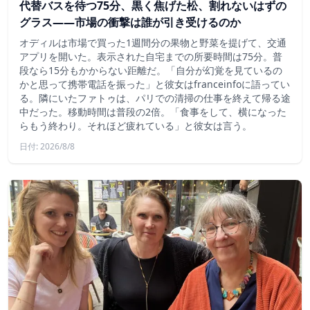
代替バスを待つ75分、黒く焦げた松、割れないはずの
グラス——市場の衝撃は誰が引き受けるのか
オディルは市場で買った1週間分の果物と野菜を提げて、交通
アプリを開いた。表示された自宅までの所要時間は75分。普
段なら15分もかからない距離だ。「自分が幻覚を見ているの
かと思って携帯電話を振った」と彼女はfranceinfoに語ってい
る。隣にいたファトゥは、パリでの清掃の仕事を終えて帰る途
中だった。移動時間は普段の2倍。「食事をして、横になった
らもう終わり。それほど疲れている」と彼女は言う。
日付: 2026/8/8