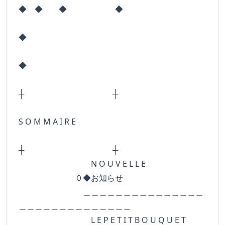
◆ ◆ ◆ ◆
◆
◆
┼ ┼
S O M M A I R E
┼ ┼
N O U V E L L E
０◆お知らせ
＿＿＿＿＿＿＿＿＿＿＿＿＿＿＿
＿＿＿＿＿＿＿＿＿＿＿＿＿＿
L E P E T I T B O U Q U E T