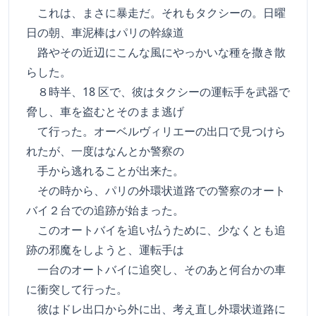
これは、まさに暴走だ。それもタクシーの。日曜
日の朝、車泥棒はパリの幹線道
路やその近辺にこんな風にやっかいな種を撒き散
らした。
８時半、18 区で、彼はタクシーの運転手を武器で
脅し、車を盗むとそのまま逃げ
て行った。オーベルヴィリエーの出口で見つけら
れたが、一度はなんとか警察の
手から逃れることが出来た。
その時から、パリの外環状道路での警察のオート
バイ２台での追跡が始まった。
このオートバイを追い払うために、少なくとも追
跡の邪魔をしようと、運転手は
一台のオートバイに追突し、そのあと何台かの車
に衝突して行った。
彼はドレ出口から外に出、考え直し外環状道路に