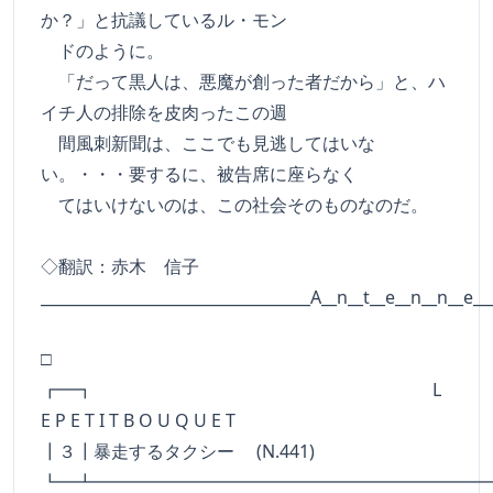
か？」と抗議しているル・モン
ドのように。
「だって黒人は、悪魔が創った者だから」と、ハ
イチ人の排除を皮肉ったこの週
間風刺新聞は、ここでも見逃してはいな
い。・・・要するに、被告席に座らなく
てはいけないのは、この社会そのものなのだ。
◇翻訳：赤木 信子
___________________________________A__n__t__e__n__n__e__
□
┏━┓ L
E P E T I T B O U Q U E T
┃３┃暴走するタクシー (N.441)
┗━┻━━━━━━━━━━━━━━━━━━━━━━