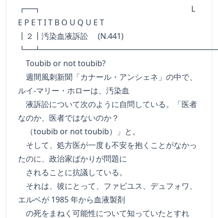
┏━┓ L
E P E T I T B O U Q U E T
┃２┃汚染血液訴訟 (N.441)
┗━┻━━━━━━━━━━━━━━━━━━━━━━
Toubib or not toubib?
週間風刺新聞「カナール・アンシェネ」の中で、
ルイ-マリー・ホローは、汚染血
液訴訟について次のように自問している。「医者
なのか、医者ではないのか？
（toubib or not toubib）」と。
そして、処方医が一度も不安を抱くことがなかっ
たのに、政治家ばかりが問題に
されることに抗議している。
それは、彼にとって、ファビユス、デュフォワ、
エルベが 1985 年から血液製剤
の死をまねく可能性について知っていたとすれ