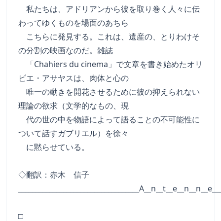
私たちは、アドリアンから彼を取り巻く人々に伝
わってゆくものを場面のあちら
こちらに発見する。これは、遺産の、とりわけそ
の分割の映画なのだ。雑誌
「Chahiers du cinema」で文章を書き始めたオリ
ビエ・アサヤスは、肉体と心の
唯一の動きを開花させるために彼の抑えられない
理論の欲求（文学的なもの、現
代の世の中を物語によって語ることの不可能性に
ついて話すガブリエル）を徐々
に黙らせている。
◇翻訳：赤木 信子
___________________________________A__n__t__e__n__n__e__
□