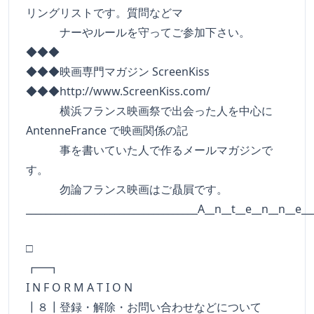
リングリストです。質問などマ
ナーやルールを守ってご参加下さい。
◆◆◆
◆◆◆映画専門マガジン ScreenKiss
◆◆◆http://www.ScreenKiss.com/
横浜フランス映画祭で出会った人を中心に
AntenneFrance で映画関係の記
事を書いていた人で作るメールマガジンで
す。
勿論フランス映画はご贔屓です。
___________________________________A__n__t__e__n__n__e__
□
┏━
I N F O R M A T I O N
┃８┃登録・解除・お問い合わせなどについて