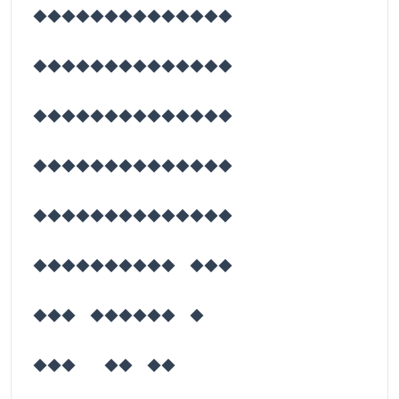
◆◆◆◆◆◆◆◆◆◆◆◆◆◆
◆◆◆◆◆◆◆◆◆◆◆◆◆◆
◆◆◆◆◆◆◆◆◆◆◆◆◆◆
◆◆◆◆◆◆◆◆◆◆◆◆◆◆
◆◆◆◆◆◆◆◆◆◆◆◆◆◆
◆◆◆◆◆◆◆◆◆◆ ◆◆◆
◆◆◆ ◆◆◆◆◆◆ ◆
◆◆◆ ◆◆ ◆◆