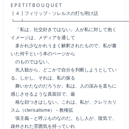
E P E T I T B O U Q U E T
┃４┃フィリップ・ソレルスの打ち明け話
┗━┻━━━━━━━━━━━━━━━━━━━━━━
「私は、社交好きではない。人が私に対して抱く
イメージは、メディアを通して
多かれ少なかれうまく解釈されたもので、私が書
いた何千という本のページから
のものではない。
先入観から、どこかで自分を判断しようとしてい
る。しかし、それは、私の振る
舞いかたなのだろうか。私は、人の深みを直ちに
感じさせるような真面目で、厳
格な顔つきはしない。これは、私が、クレリカリ
スム（clericalisme）－教権拡
張主義－と呼ぶものなのだ。もし人が、陰気で、
疎外された雰囲気を持っていれ