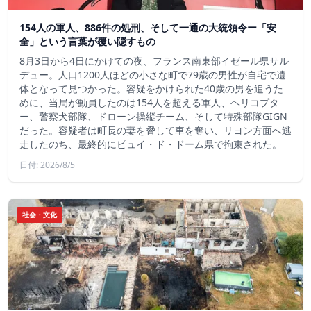
154人の軍人、886件の処刑、そして一通の大統領令ー「安
全」という言葉が覆い隠すもの
8月3日から4日にかけての夜、フランス南東部イゼール県サル
デュー。人口1200人ほどの小さな町で79歳の男性が自宅で遺
体となって見つかった。容疑をかけられた40歳の男を追うた
めに、当局が動員したのは154人を超える軍人、ヘリコプタ
ー、警察犬部隊、ドローン操縦チーム、そして特殊部隊GIGN
だった。容疑者は町長の妻を脅して車を奪い、リヨン方面へ逃
走したのち、最終的にピュイ・ド・ドーム県で拘束された。
日付: 2026/8/5
社会・文化