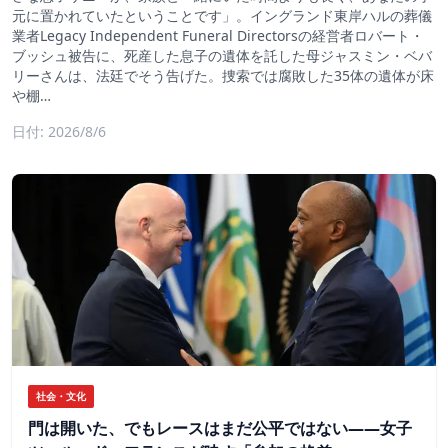
元に置かれていたということです」。イングランド東岸ハルの葬儀
業者Legacy Independent Funeral Directorsの経営者ロバート・
ブッシュ被告に、死産した息子の遺体を託した母ジャスミン・ベバ
リーさんは、法廷でそう告げた。捜索では腐敗した35体の遺体が床
や棚…
日付: 2026/8/6
社会・文化
門は開いた、でもレースはまだ公平ではない――女子