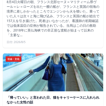
8月4日火曜日の朝、フランス北部セーヌ＝マリティーム県ヴ
ール＝レ＝ローズを出た一艘の船が、フランスと英国の領海の
境界に差しかかったところでエンジンから火を噴いた。乗って
いた人々は次々と海に飛び込み、フランスと英国の船が総出で
157人を引き揚げた。死者はいなかったが、看護師の初期確認
では低体温症の症例が報告されている。当局はこの日の救助
を、2018年に英仏海峡での非正規な渡航が始まって以来の
「主要な…
日付: 2026/8/5
社会・文化
「帰っていい」と言われた日、猫をキャリーケースに入れられ
なかった女性の話