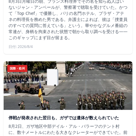
8月3日月曜日の朝、フランス料理界でその名を知らぬ人はい
ないジャン・アンベールが、警察署で聴取を受けていた。かつ
て「Top Chef」で優勝し、パリの名門ホテル、プラザ・アテ
ネの料理長を務めた男である。弁護士によれば、彼は「捜査員
のすべての質問に答えている」という。華やかなグルメ番組の
常連が、身柄を拘束された状態で朝から取り調べを受ける――
このギャップにまず目が留まる。
日付: 2026/8/4
国際・欧州
停戦が発表された翌日も、ガザでは遺体が数えられていた
8月2日、ガザ地区中部デイル・アル・バラーフのテント村
に、数十メートルにわたる大きなクレーターができていた。前