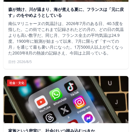
森が焼け、川が温まり、海が煮える夏に、フランスは「元に戻
す」のをやめようとしている
南仏マリニャーヌの気温計は、2026年7月のある日、40.5度を
指した。この街でこれまで記録されたどの月の、どの日の気温
よりも高い数字だ。同じ月、フランス全土の平均気温は24.9
度。1900年に観測が始まって以来、7月に限らず「すべての
月」を通じて最も暑い月になった。1万5000人以上が亡くなっ
た2003年8月の熱波の記録さえ、今回は上回っている。
日付: 2026/8/5
社会・文化
家族という密室に、社会はいつ踏み込むべきか