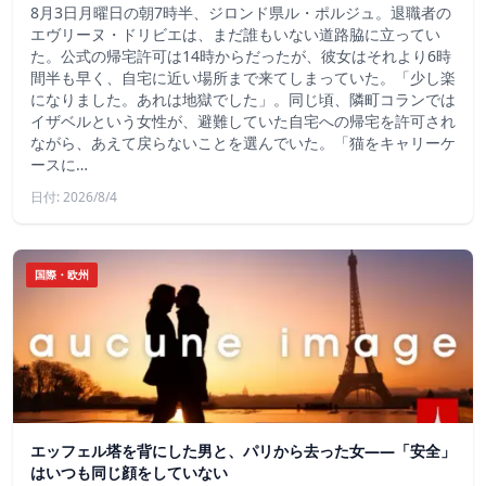
8月3日月曜日の朝7時半、ジロンド県ル・ポルジュ。退職者の
エヴリーヌ・ドリビエは、まだ誰もいない道路脇に立ってい
た。公式の帰宅許可は14時からだったが、彼女はそれより6時
間半も早く、自宅に近い場所まで来てしまっていた。「少し楽
になりました。あれは地獄でした」。同じ頃、隣町コランでは
イザベルという女性が、避難していた自宅への帰宅を許可され
ながら、あえて戻らないことを選んでいた。「猫をキャリーケ
ースに…
日付: 2026/8/4
国際・欧州
エッフェル塔を背にした男と、パリから去った女——「安全」
はいつも同じ顔をしていない