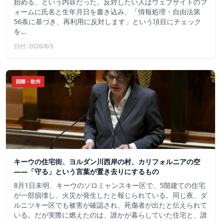
始める、という内容だった。反対したい人はウェブサイトのフ
ォームに氏名と生年月日を書き込み、「情報処理・自由法第
56条に基づき、再利用に反対します」という項目にチェック
を…
日付: 2026/8/3
国際・欧州
キーウの住宅街、ヨルダン川西岸の村、カリフォルニアの空
——「守る」という言葉が置き去りにするもの
8月1日未明、キーウのソロミャンスキー区で、5階建ての住宅
が一部損壊し、火災が発生したと報じられている。同じ夜、ダ
ルニツキー区でも被害が確認され、死傷者が出たと伝えられて
いる。だが実際に燃えたのは、誰かが暮らしていた住宅と、誰