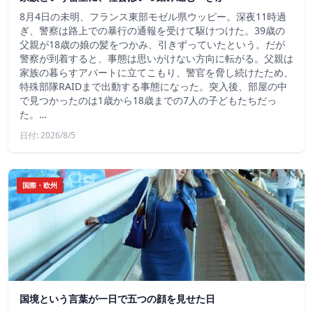
8月4日の未明、フランス東部モゼル県ウッピー。深夜11時過
ぎ、警察は路上での暴行の通報を受けて駆けつけた。39歳の
父親が18歳の娘の髪をつかみ、引きずっていたという。だが
警察が到着すると、事態は思いがけない方向に転がる。父親は
家族の暮らすアパートに立てこもり、警官を脅し続けたため、
特殊部隊RAIDまで出動する事態になった。突入後、部屋の中
で見つかったのは1歳から18歳までの7人の子どもたちだっ
た。…
日付: 2026/8/5
国際・欧州
国境という言葉が一日で五つの顔を見せた日