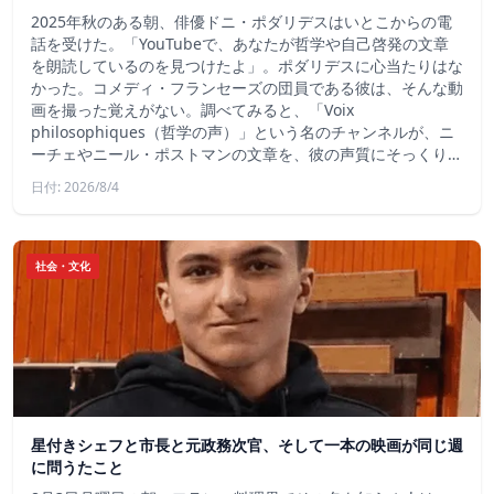
2025年秋のある朝、俳優ドニ・ポダリデスはいとこからの電
話を受けた。「YouTubeで、あなたが哲学や自己啓発の文章
を朗読しているのを見つけたよ」。ポダリデスに心当たりはな
かった。コメディ・フランセーズの団員である彼は、そんな動
画を撮った覚えがない。調べてみると、「Voix
philosophiques（哲学の声）」という名のチャンネルが、ニ
ーチェやニール・ポストマンの文章を、彼の声質にそっくり…
日付: 2026/8/4
社会・文化
星付きシェフと市長と元政務次官、そして一本の映画が同じ週
に問うたこと