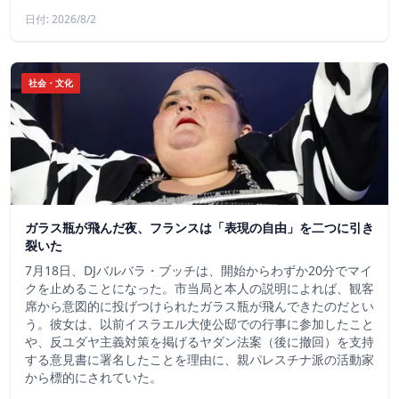
日付: 2026/8/2
社会・文化
ガラス瓶が飛んだ夜、フランスは「表現の自由」を二つに引き
裂いた
7月18日、DJバルバラ・ブッチは、開始からわずか20分でマイ
クを止めることになった。市当局と本人の説明によれば、観客
席から意図的に投げつけられたガラス瓶が飛んできたのだとい
う。彼女は、以前イスラエル大使公邸での行事に参加したこと
や、反ユダヤ主義対策を掲げるヤダン法案（後に撤回）を支持
する意見書に署名したことを理由に、親パレスチナ派の活動家
から標的にされていた。