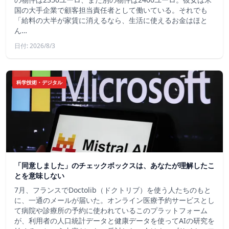
国の大手企業で顧客担当責任者として働いている。それでも
「給料の大半が家賃に消えるなら、生活に使えるお金はほと
ん…
日付: 2026/8/3
科学技術・デジタル
「同意しました」のチェックボックスは、あなたが理解したこ
とを意味しない
7月、フランスでDoctolib（ドクトリブ）を使う人たちのもと
に、一通のメールが届いた。オンライン医療予約サービスとし
て病院や診療所の予約に使われているこのプラットフォーム
が、利用者の人口統計データと健康データを使ってAIの研究を