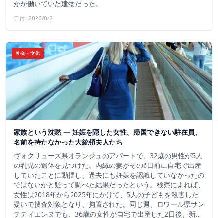
かが働いていた建物だった。
日付: 2026/8/2
社会・文化
家族という沈黙 ― 妊娠を隠した女性、帰国できない駐在員、
名前を持たなかった大統領夫人たち
ヴォクリューズ県オランジュのアパートで、32歳の男性が5人
の乳児の遺体を見つけた。内縁の妻がその6日前に自宅で出産
していたことに動揺し、過去にも妊娠を認識していなかったの
ではないかと疑って調べた結果だったという。検察によれば、
女性は2018年から2025年にかけて、5人の子どもを殺害した
疑いで捜査対象となり、拘置された。同じ週、ロワール県サン
テティエンヌでも、36歳の女性が自宅で出産した2日後、新…