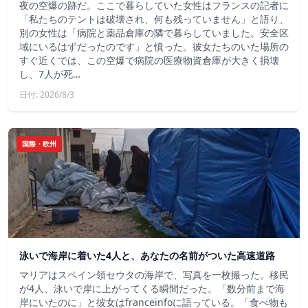
夜の空爆の跡だ。ここで暮らしていた女性はフランスの記者に
「私たちのテントは破壊され、何も残っていません」と語り、
別の女性は「病院と薬品倉庫の隣で暮らしていました。安全区
域にいるはずだったのです」と憤った。彼女たちのいた場所の
すぐ近くでは、この空爆で病院の医療物資倉庫が大きく損壊
し、7人が死…
日付: 2026/8/3
国際・欧州
泳いで海岸に着いた4人と、あなたの名前がついた高速道路
マリアはスペイン領セウタの海岸で、写真を一枚撮った。移民
が4人、泳いで岸に上がってくる瞬間だった。「数分前まで海
岸にいたのに」と彼女はfranceinfoに語っている。「食べ物も