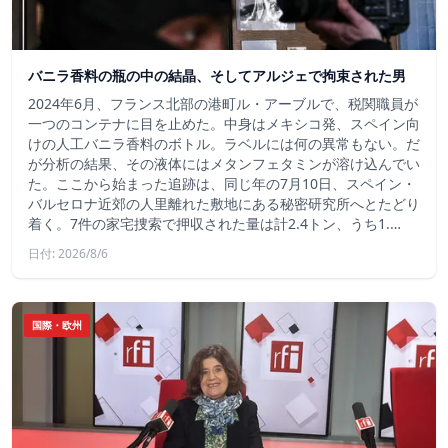
バニラ香料の瓶の中の結晶、そしてアルジェで拘束された男
2024年6月、フランス北部の港町ル・アーブルで、税関職員が
一つのコンテナに目を止めた。中身はメキシコ発、スペイン向
けの人工バニラ香料のボトル。ラベルには何の異常もない。だ
が分析の結果、その液体にはメタンフェタミンが溶け込んでい
た。ここから始まった追跡は、同じ年の7月10日、スペイン・
バルセロナ近郊の人里離れた敷地にある秘密研究所へとたどり
着く。7件の家宅捜索で押収された量は計2.4トン、うち1.…
日付: 2026/8/6
国際・欧州