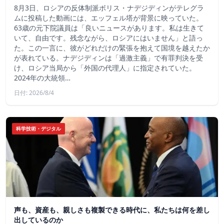
8月3日、ロシアの反体制派ボリス・ナデジディンがテレグラ
ムに投稿した動画には、エッフェル塔が背景に映っていた。
63歳の元下院議員は「良いニュースがあります。私は生きて
いて、自由です。残念ながら、ロシアにはいません」と語っ
た。この一言に、彼がどれだけの緊張を抱えて国境を越えたか
が表れている。ナデジディンは「過激主義」で有罪判決を受
け、ロシア当局から「外国の代理人」に指定されていた。
2024年の大統領…
日付: 2026/8/4
科学技術・デジタル
声も、資産も、親しさも複製できる時代に、私たちは何を差し
出しているのか