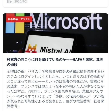
日付: 2026/8/2
科学技術・デジタル
検索窓の向こうに何を賭けているのか——GAFAと国家、真実
の値段
金曜日の夜、パリの小学校教員が自分の研修記録を管理するシ
ステムにログインしようとしたら、いつも通りのはずの画面が
どこか違って見えた——というのは筆者の想像だが、実際にそ
の週末、フランスでは似たような不安を抱えた人が少なくなか
ったはずだ。7月31日、フランス国民教育省は、業務用アカウ
ントへのなりすましによって「多数」の職員の個人データが抜
き取られた可能性があると発表した。住所や電話番号、社会保
障番号…