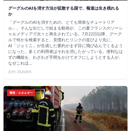
グーグルのAIを消す方法が拡散する国で、報道は生き残れる
か
「グーグルのAIを消すための、とても簡単なチュートリア
ル」。そんな出だしで始まる動画が、この夏フランスのソーシ
ャルメディアで次々と再生されている。7月22日以降、グーグ
ルで何かを検索すると、見慣れたリンクの並びより先に、
AI「ジェミニ」が生成した要約がまず目に飛び込んでくるよう
になった。多くの利用者はそれを消したがっている。便利なは
ずの機能を、わざわざ手間をかけてオフにしようとする人が、
なぜこれほ…
日付: 2026/8/5
環境・エネルギー