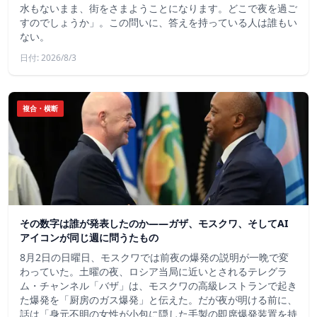
水もないまま、街をさまようことになります。どこで夜を過ご
すのでしょうか」。この問いに、答えを持っている人は誰もい
ない。
日付: 2026/8/3
複合・横断
その数字は誰が発表したのか——ガザ、モスクワ、そしてAI
アイコンが同じ週に問うたもの
8月2日の日曜日、モスクワでは前夜の爆発の説明が一晩で変
わっていた。土曜の夜、ロシア当局に近いとされるテレグラ
ム・チャンネル「バザ」は、モスクワの高級レストランで起き
た爆発を「厨房のガス爆発」と伝えた。だが夜が明ける前に、
話は「身元不明の女性が小包に隠した手製の即席爆発装置を持