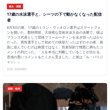
複合・横断
17歳の水泳選手と、シーツの下で動かなくなった配信
者
8月3日の夜、17歳のミラン・ヴィオロン選手はスマートフォ
ンを開いた。数時間前、大規模な芸術水泳大会の決勝で、彼は
フランス代表として団体フリールーティンを泳ぎ切ったばかり
だった。男性選手として初めての快挙だったはずのその夜、画
面に並んでいたのは称賛ではなく、性差別的で憎悪に満ちたコ
メントの列だった。「人を本当に判断していることが分かる、
意地の悪いコメントをたくさん見ました」と彼は『ル・パリジ
ャン』…
日付: 2026/8/6
国際・欧州