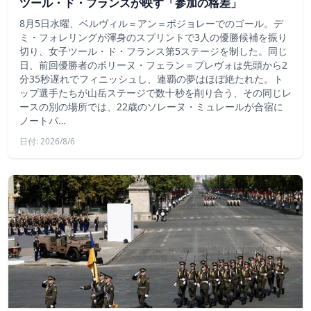
ツール・ド・フランスが映す「参加の格差」
8月5日水曜、ベルヴィル＝アン＝ボジョレーでのゴール。デ
ミ・フォレリングが渾身のスプリントで3人の優勝候補を振り
切り、女子ツール・ド・フランス第5ステージを制した。同じ
日、前回優勝者のポリーヌ・フェラン＝プレヴォは先頭から2
分35秒遅れでフィニッシュし、連覇の夢はほぼ絶たれた。ト
ップ選手たちが山岳ステージで数十秒を削り合う、その同じレ
ースの別の場所では、22歳のソレーヌ・ミュレールが合宿に
ノートパ…
日付: 2026/8/6