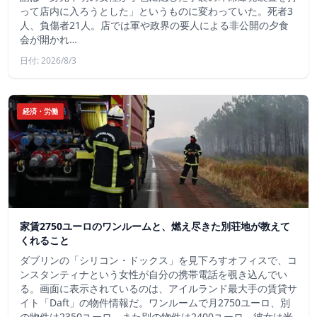
って店内に入ろうとした」というものに変わっていた。死者3
人、負傷者21人。店では軍や政界の要人による非公開の夕食
会が開かれ…
日付: 2026/8/3
経済・労働
家賃2750ユーロのワンルームと、燃え尽きた別荘地が教えて
くれること
ダブリンの「シリコン・ドックス」を見下ろすオフィスで、コ
ンスタンティナという女性が自分の携帯電話を覗き込んでい
る。画面に表示されているのは、アイルランド最大手の賃貸サ
イト「Daft」の物件情報だ。ワンルームで月2750ユーロ、別
の物件は2350ユーロ、また別の物件は2400ユーロ。彼女は米