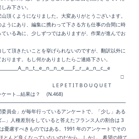
しみ下さい。
山頂くようになりました。大変ありがとうございます。
ようにあり、編集に携わって下さる方も仕事の合間に時
ている為に、少しずつではありますが、作業が進んでお
して頂きたいことを挙げられないのですが、翻訳以外に
おります。もし何かありましたらご連絡下さい。
__________A__n__t__e__n__n__e____F__r__a__n__c__e
□
E T I T B O U Q U E T
ート…結果は？ (N.468)
━━━━━━━━━━━━━━━━━━━━━━━━━━
委員会」が毎年行っているアンケートで、「少し」ある
…」人種差別をしていると答えたフランス人の割合は 3
憂慮すべきものではある。1991 年のアンケートでその
はほとんど良くなっていないのだから。しかし、希望の持て