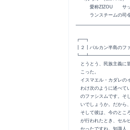
愛称ZIZOU サッカー
ランスチームの司令塔
_________________________
┏━┓ L E P 
┃２┃バルカン半島のファシ
┗━┻━━━━━━━━
とうとう、民族主義に冒
こった。
イスマエル・カダレのイ
わけ次のように述べてい
のファシスムです。そし
いでしょうか。だから、
そして彼は、今のところ
が行われたとき、セルビ
かったですね。知識人、