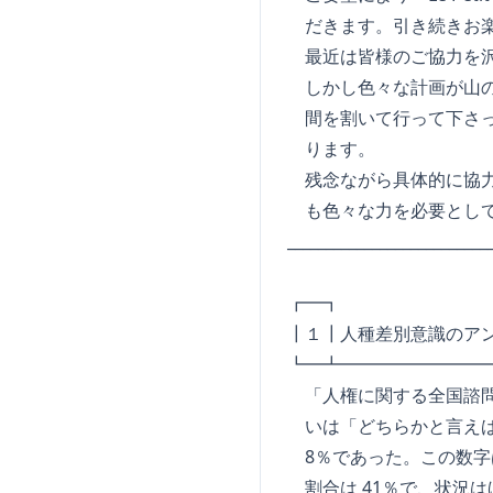
だきます。引き続きお楽
最近は皆様のご協力を沢
しかし色々な計画が山の
間を割いて行って下さっ
ります。
残念ながら具体的に協力
も色々な力を必要として
_________________________
┏━┓ L E P 
┃１┃人種差別意識のアンケ
┗━┻━━━━━━━━
「人権に関する全国諮問
いは「どちらかと言えば
8％であった。この数字は
割合は 41％で、状況