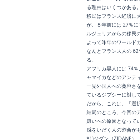
る理由はいくつかある
移民はフランス経済に大
が、８年前には 27％
ルジェリアからの移民の子
よって昨年のワールドカ
なんとフランス人の 6
る。
アフリカ黒人には 74％
ャマイカなどのアンティ
一見外国人への寛容さを
ているジプシーに対して
だから、これは、「選択
結局のところ、今回のア
嫌いへの原因となってい
感をいだく人の割合がも
*1)ジダン（ZIDANE）