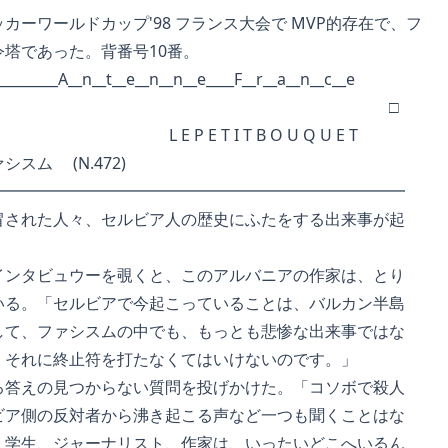
ワールドカップ'98 フランス大会で MVP的存在で、フ
であった。背番号10番。
__________A__n__t__e__n__n__e____F__r__a__n__c__e
□
E T I T B O U Q U E T
スム (N.472)
━━━━━━━━━━━━━━━━━━━━━━━━━━
された人々、セルビア人の歴史にふたをする出来事が起
ンタビュウーを覗くと、このアルバニアの作家は、とり
る。「セルビアで今起こっていることは、バルカン半島
て、ファシスムの中でも、もっとも悲惨な出来事ではな
それに終止符を打たなくてはいけないのです。」
答えの見つからない質問を投げかけた。「コソボで殺人
ア側の反対者から沸き起こる声など一つも聞くことはな
学生、ジャーナリスト、作家は、いったいどこへいるん