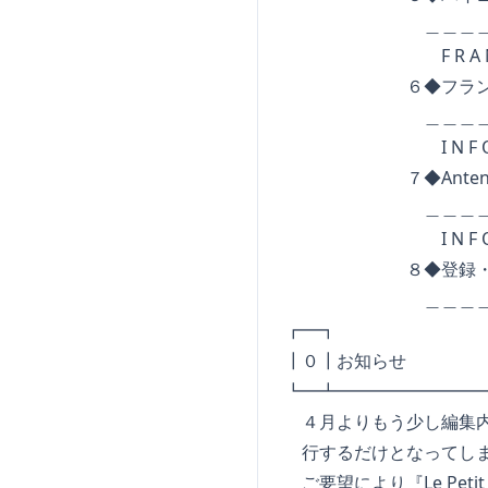
＿＿＿＿＿＿＿＿＿
F R A N C A
６◆フランス語で学
＿＿＿＿＿＿＿＿＿
I N F O R M A
７◆AntenneFr
＿＿＿＿＿＿＿＿＿
I N F O R M A
８◆登録・解除・
＿＿＿＿＿＿＿＿＿
┏━┓ N 
┃０┃お知らせ
┗━┻━━━━━━━━
４月よりもう少し編集内
行するだけとなってしま
ご要望により『Le Pet