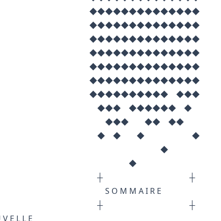
◆◆◆◆◆◆◆◆◆◆
◆◆◆◆◆◆◆◆◆◆
◆◆◆◆◆◆◆◆◆◆
◆◆◆◆◆◆◆◆◆◆
◆◆◆◆◆◆◆◆◆◆
◆◆◆◆◆◆◆◆◆◆
◆◆◆◆◆◆ ◆◆◆
 ◆◆◆◆◆◆ ◆
 ◆◆ ◆◆
◆ ◆ ◆
◆
◆
┼ ┼
 M A I R E
┼ ┼
 L E