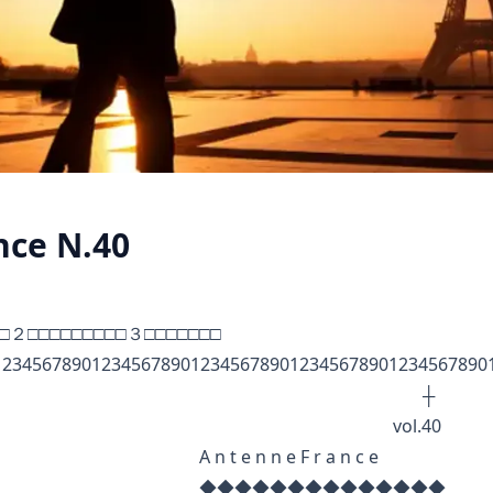
ce N.40
□□２□□□□□□□□□３□□□□□□□
12345678901234567890123456789012345678901234567890
┼ ┼
ol.40
n n e F r a n c e
◆◆◆◆◆◆◆◆◆◆