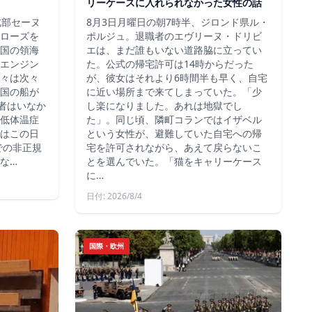
リーケースに入れられなかった女性の話
北部セーヌ
8月3日月曜日の朝7時半、ジロンド県ル・
ローズを
ポルジュ。退職者のエヴリーヌ・ドリビ
国の領海
エは、まだ誰もいない道路脇に立ってい
エンジン
た。公式の帰宅許可は14時からだった
々は次々
が、彼女はそれより6時間半も早く、自宅
国の船が
に近い場所まで来てしまっていた。「少
死者はいなか
し楽になりました。あれは地獄でし
低体温症
た」。同じ頃、隣町コランではイザベル
はこの日
という女性が、避難していた自宅への帰
での非正規
宅を許可されながら、あえて戻らないこ
な…
とを選んでいた。「猫をキャリーケース
に…
日付: 2026/8/4
国際・欧州