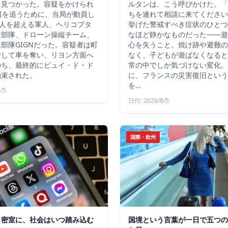
て見つかった。容疑をかけられ
ルタンは、こう呼びかけた。「
男を追うために、当局が動員し
ちを連れて相談に来てください
4人を超える軍人、ヘリコプタ
挙げた警戒すべき症状のひとつ
犬部隊、ドローン操縦チーム、
なほど静かなものだった――遊
部隊GIGNだった。容疑者は町
心を失うこと。焼け跡や避難の
脅して車を奪い、リヨン方面へ
なく、子どもが遊ばなくなると
のち、最終的にピュイ・ド・ド
常の中でしか気づけない変化。
拘束された。
に、フランスの災害復旧という
を…
/5
日付: 2026/8/5
国際・欧州
う密室に、社会はいつ踏み込む
国境という言葉が一日で五つの