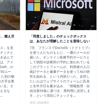
と、燃え尽
「同意しました」のチェックボックス
は、あなたが理解したことを意味しない
ス」を見
7月、フランスでDoctolib（ドクトリブ）
ティナと
を使う人たちのもとに、一通のメールが
き込んで
届いた。オンライン医療予約サービスと
は、アイ
して病院や診療所の予約に使われている
aft」の
このプラットフォームが、利用者の人口
50ユー
統計データと健康データを使ってAIの研
また別の物
究を始める、という内容だった。反対し
の大手企業
たい人はウェブサイトのフォームに氏名
いる。そ
と生年月日を書き込み、「情報処理・自
えるな
由法第56条に基づき、再利用に反対しま
…
す」という項目にチェックを…
日付: 2026/8/3