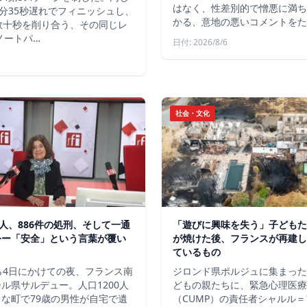
はなく、性差別的で憎悪に満ち
分35秒遅れでフィニッシュし、
かる、意地の悪いコメントをた
数十秒を削り合う、その同じレ
ノートパ…
日付: 2026/8/6
社会・文化
軍人、886件の処刑、そして一通
「遊びに興味を失う」子どもた
令ー「安全」という言葉が覆い
が焼けた後、フランスが再建し
ているもの
ら4日にかけての夜、フランス南
ジロンド県ポルジュに集まった
ル県サルデュー。人口1200人
どもの親たちに、緊急心理医療
な町で79歳の男性が自宅で遺
（CUMP）の責任者シャルル