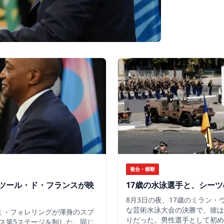
複合・横断
ツール・ド・フランスが映
17歳の水泳選手と、シー
8月3日の夜、17歳のミラン
な芸術水泳大会の決勝で、彼は
ミ・フォレリングが渾身のスプ
りだった。男性選手として初め
ス第5ステージを制した。同じ