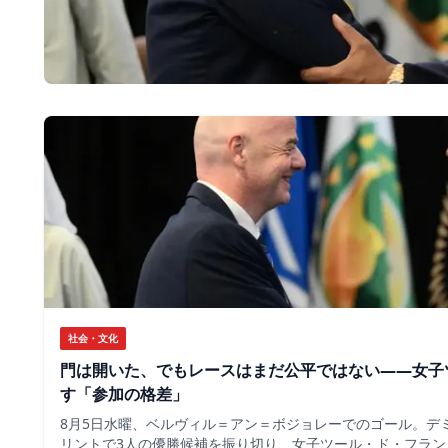
社会・文化
門は開いた、でもレースはまだ公平ではない――女子
す「参加の格差」
8月5日水曜、ベルヴィル＝アン＝ボジョレーでのゴール。デ
リントで3人の優勝候補を振り切り、女子ツール・ド・フラン