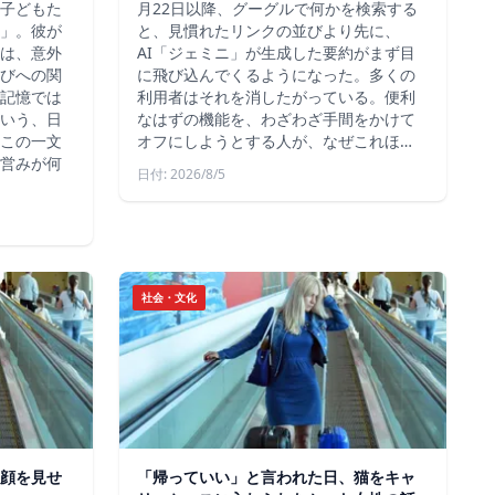
子どもた
月22日以降、グーグルで何かを検索する
」。彼が
と、見慣れたリンクの並びより先に、
は、意外
AI「ジェミニ」が生成した要約がまず目
びへの関
に飛び込んでくるようになった。多くの
記憶では
利用者はそれを消したがっている。便利
いう、日
なはずの機能を、わざわざ手間をかけて
この一文
オフにしようとする人が、なぜこれほ…
営みが何
日付: 2026/8/5
社会・文化
顔を見せ
「帰っていい」と言われた日、猫をキャ