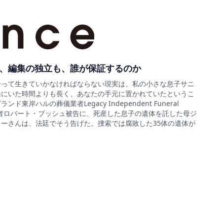
、編集の独立も、誰が保証するのか
合って生きていかなければならない現実は、私の小さな息子サニ
緒にいた時間よりも長く、あなたの手元に置かれていたというこ
ド東岸ハルの葬儀業者Legacy Independent Funeral
sの経営者ロバート・ブッシュ被告に、死産した息子の遺体を託した母ジ
ーさんは、法廷でそう告げた。捜索では腐敗した35体の遺体が