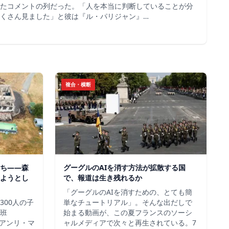
たコメントの列だった。「人を本当に判断していることが分
くさん見ました」と彼は『ル・パリジャン』…
複合・横断
ち——森
グーグルのAIを消す方法が拡散する国
ようとし
で、報道は生き残れるか
「グーグルのAIを消すための、とても簡
300人の子
単なチュートリアル」。そんな出だしで
班
始まる動画が、この夏フランスのソーシ
＝アンリ・マ
ャルメディアで次々と再生されている。7