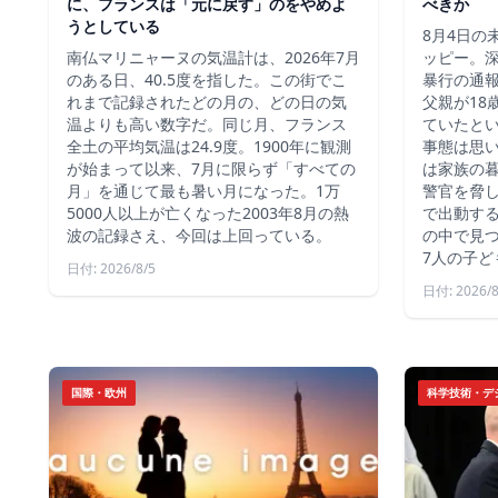
に、フランスは「元に戻す」のをやめよ
べきか
うとしている
8月4日の
南仏マリニャーヌの気温計は、2026年7月
ッピー。深
のある日、40.5度を指した。この街でこ
暴行の通報
れまで記録されたどの月の、どの日の気
父親が18
温よりも高い数字だ。同じ月、フランス
ていたと
全土の平均気温は24.9度。1900年に観測
事態は思
が始まって以来、7月に限らず「すべての
は家族の
月」を通じて最も暑い月になった。1万
警官を脅し
5000人以上が亡くなった2003年8月の熱
で出動す
波の記録さえ、今回は上回っている。
の中で見つ
7人の子ど
日付: 2026/8/5
日付: 2026/8
国際・欧州
科学技術・デ