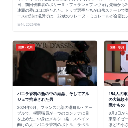
日、前回優勝者のポリーヌ・フェラン＝プレヴォは先頭から2
連覇の夢はほぼ絶たれた。トップ選手たちが山岳ステージで
ースの別の場所では、22歳のソレーヌ・ミュレールが合宿に
日付: 2026/8/6
国際・欧州
国際・欧州
バニラ香料の瓶の中の結晶、そしてアル
154人の
ジェで拘束された男
の大統領
隠すもの
2024年6月、フランス北部の港町ル・アー
ブルで、税関職員が一つのコンテナに目
8月3日か
を止めた。中身はメキシコ発、スペイン
東部イゼー
向けの人工バニラ香料のボトル。ラベル
ほどの小さ