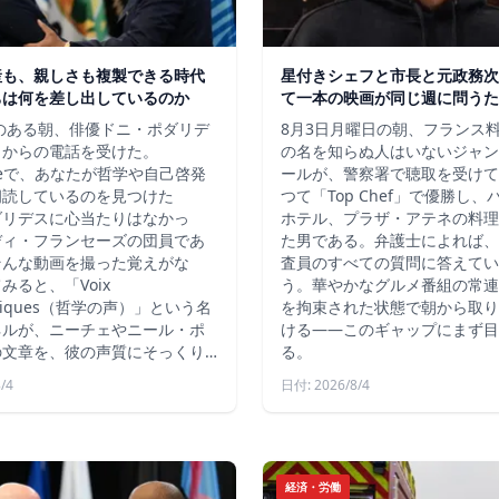
産も、親しさも複製できる時代
星付きシェフと市長と元政務次
ちは何を差し出しているのか
て一本の映画が同じ週に問うた
秋のある朝、俳優ドニ・ポダリデ
8月3日月曜日の朝、フランス
こからの電話を受けた。
の名を知らぬ人はいないジャン
ubeで、あなたが哲学や自己啓発
ールが、警察署で聴取を受けて
朗読しているのを見つけた
つて「Top Chef」で優勝し
ダリデスに心当たりはなかっ
ホテル、プラザ・アテネの料理
ディ・フランセーズの団員であ
た男である。弁護士によれば、
そんな動画を撮った覚えがな
査員のすべての質問に答えてい
みると、「Voix
う。華やかなグルメ番組の常連
ophiques（哲学の声）」という名
を拘束された状態で朝から取り
ネルが、ニーチェやニール・ポ
ける――このギャップにまず目
の文章を、彼の声質にそっくり…
る。
/4
日付: 2026/8/4
経済・労働