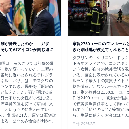
は誰が発表したのか——ガザ、
家賃2750ユーロのワンルーム
そしてAIアイコンが同じ週に
きた別荘地が教えてくれること
の
ダブリンの「シリコン・ドック
日曜日、モスクワでは前夜の爆
下ろすオフィスで、コンスタン
が一晩で変わっていた。土曜の
いう女性が自分の携帯電話を覗
ア当局に近いとされるテレグラ
いる。画面に表示されているの
ンネル「バザ」は、モスクワの
ルランド最大手の賃貸サイト「D
トランで起きた爆発を「厨房の
物件情報だ。ワンルームで月27
」と伝えた。だが夜が明ける前
ロ、別の物件は2350ユーロ、
「身元不明の女性が小包に隠し
件は2400ユーロ。彼女は米国
即席爆発装置を持って店内に入
で顧客担当責任者として働いて
た」というものに変わってい
れでも「給料の大半が家賃に消
人、負傷者21人。店では軍や政
ら、生活に使えるお金はほとん
による非公開の夕食会が開かれ…
日付: 2026/8/3