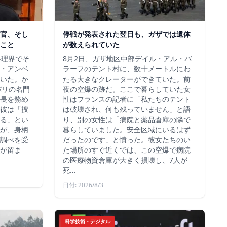
官、そし
停戦が発表された翌日も、ガザでは遺体
こと
が数えられていた
料理界でそ
8月2日、ガザ地区中部デイル・アル・バ
・アンベ
ラーフのテント村に、数十メートルにわ
いた。か
たる大きなクレーターができていた。前
、パリの名門
夜の空爆の跡だ。ここで暮らしていた女
長を務め
性はフランスの記者に「私たちのテント
彼は「捜
は破壊され、何も残っていません」と語
る」とい
り、別の女性は「病院と薬品倉庫の隣で
が、身柄
暮らしていました。安全区域にいるはず
調べを受
だったのです」と憤った。彼女たちのい
が留ま
た場所のすぐ近くでは、この空爆で病院
の医療物資倉庫が大きく損壊し、7人が
死…
日付: 2026/8/3
科学技術・デジタル