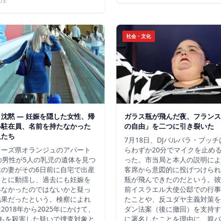
/3
社会・文化
沈黙 ― 妊娠を隠した女性、帰
ガラス瓶が飛んだ夜、フランス
い駐在員、名前を持たなかった
の自由」を二つに引き裂いた
人たち
7月18日、DJバルバラ・ブッ
ューズ県オランジュのアパート
らわずか20分でマイクを止め
の男性が5人の乳児の遺体を見つ
った。市当局と本人の説明によ
縁の妻がその6日前に自宅で出産
客席から意図的に投げつけられ
ことに動揺し、過去にも妊娠を
瓶が飛んできたのだという。彼
いなかったのではないかと疑っ
前イスラエル大使公邸での行事
結果だったという。検察によれ
たことや、反ユダヤ主義対策を
2018年から2025年にかけて、
ダン法案（後に撤回）を支持す
どもを殺害した疑いで捜査対象と
に署名したことを理由に、親パ