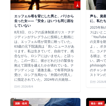
エッフェル塔を背にした男と、パリから
声も、資
去った女——「安全」はいつも同じ顔を
に、私た
していない
2025年
8月3日、ロシアの反体制派ボリス・ナデ
スはいと
ジディンがテレグラムに投稿した動画に
「YouT
は、エッフェル塔が背景に映っていた。
の文章を
63歳の元下院議員は「良いニュースがあ
よ」。ポ
ります。私は生きていて、自由です。残
た。コメ
念ながら、ロシアにはいません」と語っ
る彼は、
た。この一言に、彼がどれだけの緊張を
い。調べて
抱えて国境を越えたかが表れている。ナ
philos
デジディンは「過激主義」で有罪判決を
のチャン
受け、ロシア当局から「外国の代理人」
ストマン
に指定されていた。2024年の大統領…
日付: 2026/8
日付: 2026/8/4
国際・欧州
複合・横断