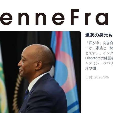
遺灰の身元も
「私が今、向き
ーが、家族と一
とです」。イングラン
Director
ャスミン・ベバリ
床や棚…
日付: 2026/8/6