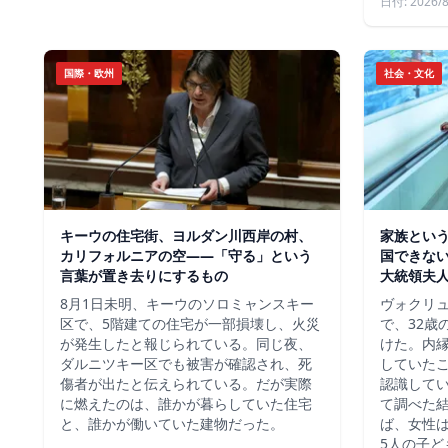
日付: 2026/8
国際・欧州
社会・文化
キーウの住宅街、ヨルダン川西岸の村、
家族という
カリフォルニアの空——「守る」という
国できな
言葉が置き去りにするもの
大統領夫
8月1日未明、キーウのソロミャンスキー
ヴォクリ
区で、5階建ての住宅が一部損壊し、火災
で、32歳
が発生したと報じられている。同じ夜、
けた。内
ダルニツキー区でも被害が確認され、死
していた
傷者が出たと伝えられている。だが実際
認識して
に燃えたのは、誰かが暮らしていた住宅
て調べた
と、誰かが働いていた建物だった。
ば、女性は
5人の子