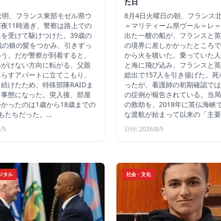
た日
未明、フランス東部モゼル県ウ
8月4日火曜日の朝、フランス
夜11時過ぎ、警察は路上での
＝マリティーム県ヴール＝レ＝
を受けて駆けつけた。39歳の
出た一艘の船が、フランスと英
歳の娘の髪をつかみ、引きずっ
の境界に差しかかったところで
いう。だが警察が到着すると、
から火を噴いた。乗っていた人
いがけない方向に転がる。父親
と海に飛び込み、フランスと英
暮らすアパートに立てこもり、
総出で157人を引き揚げた。
続けたため、特殊部隊RAIDま
ったが、看護師の初期確認では
る事態になった。突入後、部屋
の症例が報告されている。当局
かったのは1歳から18歳までの
の救助を、2018年に英仏海峡
もたちだった。…
な渡航が始まって以来の「主要
/5
日付: 2026/8/5
ジタル
社会・文化