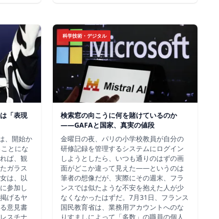
科学技術・デジタル
は「表現
検索窓の向こうに何を賭けているのか
——GAFAと国家、真実の値段
チは、開始か
金曜日の夜、パリの小学校教員が自分の
ることにな
研修記録を管理するシステムにログイン
れば、観
しようとしたら、いつも通りのはずの画
たガラス
面がどこか違って見えた——というのは
女は、以
筆者の想像だが、実際にその週末、フラ
に参加し
ンスでは似たような不安を抱えた人が少
掲げるヤ
なくなかったはずだ。7月31日、フランス
る意見書
国民教育省は、業務用アカウントへのな
レスチナ
りすましによって「多数」の職員の個人