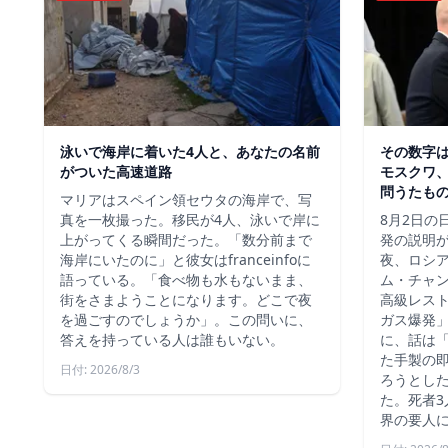
泳いで海岸に着いた4人と、あなたの名前
その数字
がついた高速道路
モスクワ、
問うたも
マリアはスペイン領セウタの海岸で、写
真を一枚撮った。移民が4人、泳いで岸に
8月2日の
上がってくる瞬間だった。「数分前まで
発の説明
海岸にいたのに」と彼女はfranceinfoに
夜、ロシ
語っている。「食べ物も水もないまま、
ム・チャ
街をさまようことになります。どこで夜
高級レス
を過ごすのでしょうか」。この問いに、
ガス爆発
答えを持っている人は誰もいない。
に、話は
た手製の
日付: 2026/8/3
ろうとし
た。死者3
界の要人