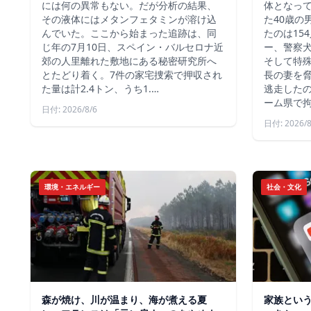
には何の異常もない。だが分析の結果、
体となっ
その液体にはメタンフェタミンが溶け込
た40歳の
んでいた。ここから始まった追跡は、同
たのは15
じ年の7月10日、スペイン・バルセロナ近
ー、警察
郊の人里離れた敷地にある秘密研究所へ
そして特殊
とたどり着く。7件の家宅捜索で押収され
長の妻を
た量は計2.4トン、うち1.…
逃走した
ーム県で
日付: 2026/8/6
日付: 2026/8
環境・エネルギー
社会・文化
森が焼け、川が温まり、海が煮える夏
家族とい