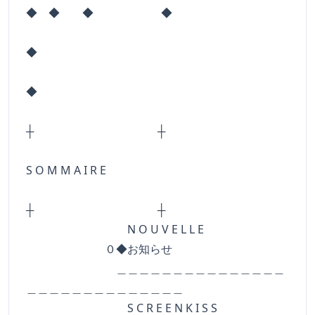
◆ ◆ ◆ ◆
◆
◆
┼ ┼
S O M M A I R E
┼ ┼
N O U V E L L E
０◆お知らせ
＿＿＿＿＿＿＿＿＿＿＿＿＿＿＿
＿＿＿＿＿＿＿＿＿＿＿＿＿＿
S C R E E N K I S S