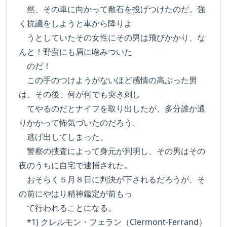
然、その車に向かって敷石を投げつけたのだ。強
く抗議をしようと車から降りよ
うとしていたその女性にその男は飛びかかり、な
んと！野蛮にも眉に噛みついた
のだ！
この手のつけようがないほど感情の高ぶった男
は、その後、何が何でも突き刺し
てやるのだとナイフを取り出したが、多分誰か通
りかかって怖気づいたのだろう、
逃げ出してしまった。
警察の捜査によって身元が判明し、その男はその
夜のうちに自宅で逮捕された。
おそらく５月８日に判決が下されるだろうが、そ
の前にやはり精神鑑定が前もっ
て行われることになる。
*1) クレルモン・フェラン（Clermont-Ferrand）