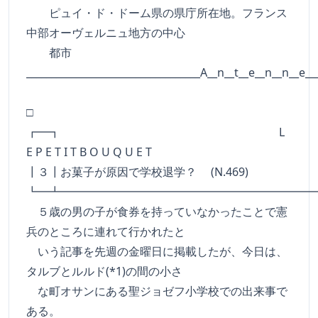
ピュイ・ド・ドーム県の県庁所在地。フランス
中部オーヴェルニュ地方の中心
都市
___________________________________A__n__t__e__n__n__e__
□
┏━┓ L
E P E T I T B O U Q U E T
┃３┃お菓子が原因で学校退学？ (N.469)
┗━┻━━━━━━━━━━━━━━━━━━━━━━
５歳の男の子が食券を持っていなかったことで憲
兵のところに連れて行かれたと
いう記事を先週の金曜日に掲載したが、今日は、
タルブとルルド(*1)の間の小さ
な町オサンにある聖ジョゼフ小学校での出来事で
ある。