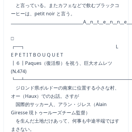
と言っている。またカフェなどで飲むブラックコ
ーヒーは、petit noir と言う。
___________________________________A__n__t__e__n__n__e__
□
┏━┓ L
E P E T I T B O U Q U E T
┃６┃Paques（復活祭）を祝う、巨大オムレツ
(N.474)
┗━┻━━━━━━━━━━━━━━━━━━━━━━
ジロンド県ボルドーの南東に位置する小さな村、
オー（Haux）でのお話。さすが
国際的サッカー人、アラン・ジレス（Alain
Giresse 現トゥールーズチーム監督）
を生んだ土地だけあって、何事も中途半端ではす
まさない。