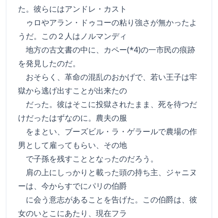
た。彼らにはアンドレ・カスト
ゥロやアラン・ドゥコーの粘り強さが無かったよ
うだ。この２人はノルマンディ
地方の古文書の中に、カペー(*4)の一市民の痕跡
を発見したのだ。
おそらく、革命の混乱のおかげで、若い王子は牢
獄から逃げ出すことが出来たの
だった。彼はそこに投獄されたまま、死を待つだ
けだったはずなのに。農夫の服
をまとい、ブーズビル・ラ・ゲラールで農場の作
男として雇ってもらい、その地
で子孫を残すこととなったのだろう。
肩の上にしっかりと載った頭の持ち主、ジャニヌ
ーは、今からすでにパリの伯爵
に会う意志があることを告げた。この伯爵は、彼
女のいとこにあたり、現在フラ