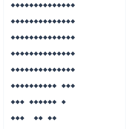
◆◆◆◆◆◆◆◆◆◆◆◆◆◆
◆◆◆◆◆◆◆◆◆◆◆◆◆◆
◆◆◆◆◆◆◆◆◆◆◆◆◆◆
◆◆◆◆◆◆◆◆◆◆◆◆◆◆
◆◆◆◆◆◆◆◆◆◆◆◆◆◆
◆◆◆◆◆◆◆◆◆◆ ◆◆◆
◆◆◆ ◆◆◆◆◆◆ ◆
◆◆◆ ◆◆ ◆◆