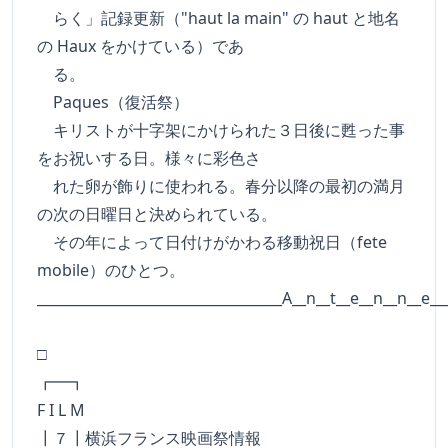
らく」記録更新（"haut la main" の haut と地名
の Haux をかけている）であ
る。
Paques（復活祭）
キリストが十字架にかけられた３日後に甦った事
をお祝いする日。様々に彩色さ
れた卵が飾りに使われる。春分以降の最初の満月
の次の日曜日と決められている。
その年によって日付けがかわる移動祝日（fete
mobile）のひとつ。
___________________________________A__n__t__e__n__n__e__
□
┏━
F I L M
┃７┃横浜フランス映画祭情報