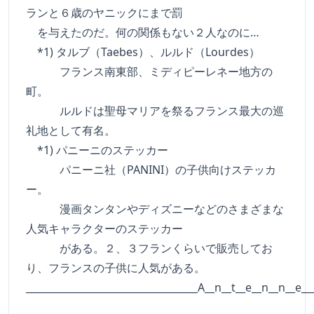
ランと６歳のヤニックにまで罰
を与えたのだ。何の関係もない２人なのに…
*1) タルブ（Taebes）、ルルド（Lourdes）
フランス南東部、ミディピーレネー地方の
町。
ルルドは聖母マリアを祭るフランス最大の巡
礼地として有名。
*1) パニーニのステッカー
パニーニ社（PANINI）の子供向けステッカ
ー。
漫画タンタンやディズニーなどのさまざまな
人気キャラクターのステッカー
がある。２、３フランくらいで販売してお
り、フランスの子供に人気がある。
___________________________________A__n__t__e__n__n__e__