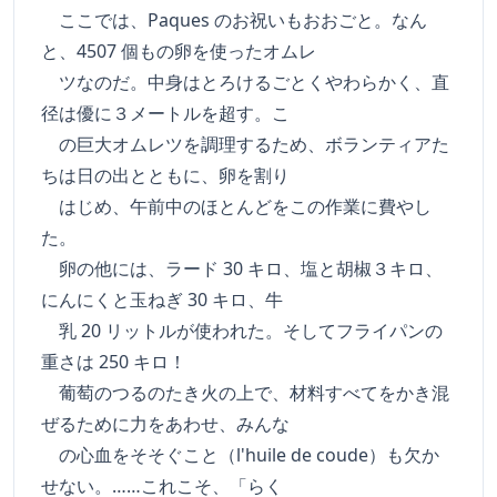
ここでは、Paques のお祝いもおおごと。なん
と、4507 個もの卵を使ったオムレ
ツなのだ。中身はとろけるごとくやわらかく、直
径は優に３メートルを超す。こ
の巨大オムレツを調理するため、ボランティアた
ちは日の出とともに、卵を割り
はじめ、午前中のほとんどをこの作業に費やし
た。
卵の他には、ラード 30 キロ、塩と胡椒３キロ、
にんにくと玉ねぎ 30 キロ、牛
乳 20 リットルが使われた。そしてフライパンの
重さは 250 キロ！
葡萄のつるのたき火の上で、材料すべてをかき混
ぜるために力をあわせ、みんな
の心血をそそぐこと（l'huile de coude）も欠か
せない。……これこそ、「らく