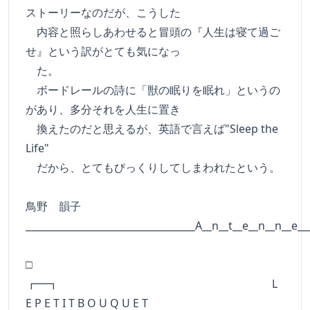
ストーリーなのだが、こうした
内容と照らしあわせると冒頭の『人生は寝て過ご
せ』という訳がとても気になっ
た。
ボードレールの詩に「獣の眠りを眠れ」というの
があり、多分それを人生に置き
換えたのだと思えるが、英語で言えば"Sleep the
Life"
だから、とてもびっくりしてしまわれたという。
鳥野 韻子
___________________________________A__n__t__e__n__n__e__
□
┏━┓ L
E P E T I T B O U Q U E T