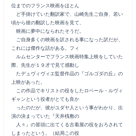
位までのフランス映画をほとん
ど手掛けていた翻訳家で、山崎先生ご自身、若い
頃から彼の翻訳した映画を見て、
映画に夢中になられたそうだ。
ご自身多くの映画を訳される事になった訳だが、
これには傑作な話がある。フィ
ルムセンターでフランス映画特集上映をしていた
際、先生が１９才で見て感動し
たデュヴィヴィエ監督作品の『ゴルゴダの丘』の
上映があった。
この作品でキリストの役をしたロベール・ルヴィ
ギャンという役者がとても良か
ったのだが、彼がユダヤ人という事がわかり、出
演の決まっていた『天井桟敷の
人々』の冒頭に出てくる古着屋の役をおろされて
しまったという。（結局この役