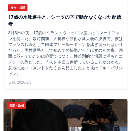
複合・横断
17歳の水泳選手と、シーツの下で動かなくなった配信
者
8月3日の夜、17歳のミラン・ヴィオロン選手はスマートフォ
ンを開いた。数時間前、大規模な芸術水泳大会の決勝で、彼は
フランス代表として団体フリールーティンを泳ぎ切ったばかり
だった。男性選手として初めての快挙だったはずのその夜、画
面に並んでいたのは称賛ではなく、性差別的で憎悪に満ちたコ
メントの列だった。「人を本当に判断していることが分かる、
意地の悪いコメントをたくさん見ました」と彼は『ル・パリジ
ャン』…
日付: 2026/8/6
国際・欧州