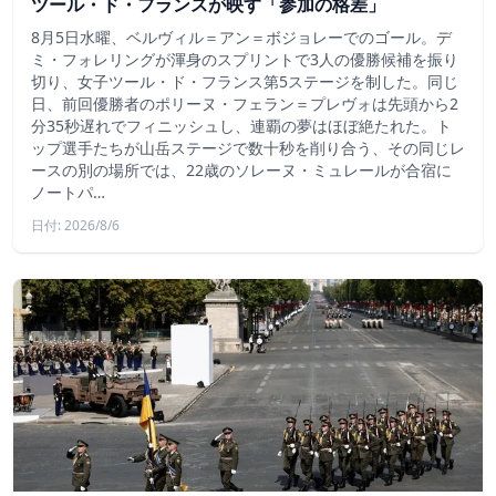
ツール・ド・フランスが映す「参加の格差」
8月5日水曜、ベルヴィル＝アン＝ボジョレーでのゴール。デ
ミ・フォレリングが渾身のスプリントで3人の優勝候補を振り
切り、女子ツール・ド・フランス第5ステージを制した。同じ
日、前回優勝者のポリーヌ・フェラン＝プレヴォは先頭から2
分35秒遅れでフィニッシュし、連覇の夢はほぼ絶たれた。ト
ップ選手たちが山岳ステージで数十秒を削り合う、その同じレ
ースの別の場所では、22歳のソレーヌ・ミュレールが合宿に
ノートパ…
日付: 2026/8/6