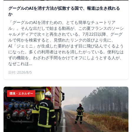
グーグルのAIを消す方法が拡散する国で、報道は生き残れる
か
「グーグルのAIを消すための、とても簡単なチュートリア
ル」。そんな出だしで始まる動画が、この夏フランスのソーシ
ャルメディアで次々と再生されている。7月22日以降、グーグ
ルで何かを検索すると、見慣れたリンクの並びより先に、
AI「ジェミニ」が生成した要約がまず目に飛び込んでくるよう
になった。多くの利用者はそれを消したがっている。便利なは
ずの機能を、わざわざ手間をかけてオフにしようとする人が、
なぜこれほ…
日付: 2026/8/5
環境・エネルギー