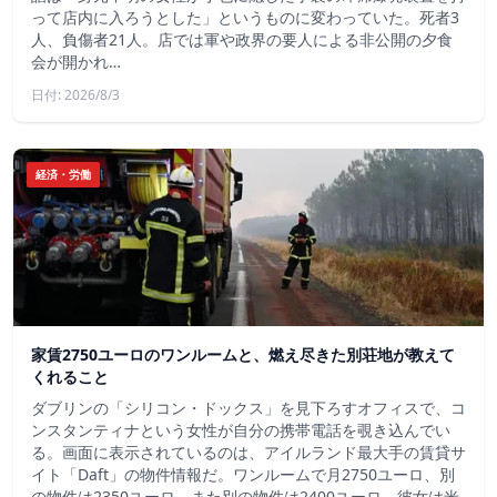
って店内に入ろうとした」というものに変わっていた。死者3
人、負傷者21人。店では軍や政界の要人による非公開の夕食
会が開かれ…
日付: 2026/8/3
経済・労働
家賃2750ユーロのワンルームと、燃え尽きた別荘地が教えて
くれること
ダブリンの「シリコン・ドックス」を見下ろすオフィスで、コ
ンスタンティナという女性が自分の携帯電話を覗き込んでい
る。画面に表示されているのは、アイルランド最大手の賃貸サ
イト「Daft」の物件情報だ。ワンルームで月2750ユーロ、別
の物件は2350ユーロ、また別の物件は2400ユーロ。彼女は米