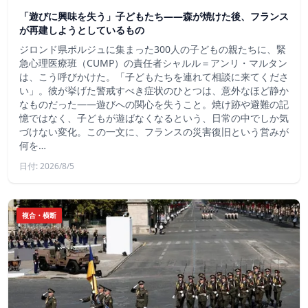
「遊びに興味を失う」子どもたち——森が焼けた後、フランス
が再建しようとしているもの
ジロンド県ポルジュに集まった300人の子どもの親たちに、緊
急心理医療班（CUMP）の責任者シャルル＝アンリ・マルタン
は、こう呼びかけた。「子どもたちを連れて相談に来てくださ
い」。彼が挙げた警戒すべき症状のひとつは、意外なほど静か
なものだった――遊びへの関心を失うこと。焼け跡や避難の記
憶ではなく、子どもが遊ばなくなるという、日常の中でしか気
づけない変化。この一文に、フランスの災害復旧という営みが
何を…
日付: 2026/8/5
複合・横断