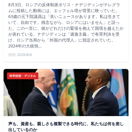
8月3日、ロシアの反体制派ボリス・ナデジディンがテレグラ
ムに投稿した動画には、エッフェル塔が背景に映っていた。
63歳の元下院議員は「良いニュースがあります。私は生きて
いて、自由です。残念ながら、ロシアにはいません」と語っ
た。この一言に、彼がどれだけの緊張を抱えて国境を越えたか
が表れている。ナデジディンは「過激主義」で有罪判決を受
け、ロシア当局から「外国の代理人」に指定されていた。
2024年の大統領…
日付: 2026/8/4
科学技術・デジタル
声も、資産も、親しさも複製できる時代に、私たちは何を差し
出しているのか