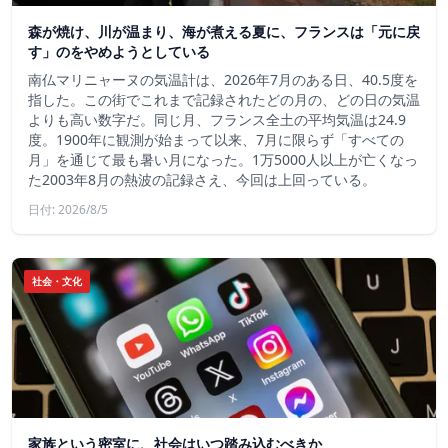
森が焼け、川が温まり、海が煮える夏に、フランスは「元に戻
す」のをやめようとしている
南仏マリニャーヌの気温計は、2026年7月のある日、40.5度を
指した。この街でこれまで記録されたどの月の、どの日の気温
よりも高い数字だ。同じ月、フランス全土の平均気温は24.9
度。1900年に観測が始まって以来、7月に限らず「すべての
月」を通じて最も暑い月になった。1万5000人以上が亡くなっ
た2003年8月の熱波の記録さえ、今回は上回っている。
日付: 2026/8/5
社会・文化
家族という密室に、社会はいつ踏み込むべきか