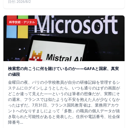
日付: 2026/8/2
科学技術・デジタル
検索窓の向こうに何を賭けているのか——GAFAと国家、真実
の値段
金曜日の夜、パリの小学校教員が自分の研修記録を管理するシ
ステムにログインしようとしたら、いつも通りのはずの画面が
どこか違って見えた——というのは筆者の想像だが、実際にそ
の週末、フランスでは似たような不安を抱えた人が少なくなか
ったはずだ。7月31日、フランス国民教育省は、業務用アカウ
ントへのなりすましによって「多数」の職員の個人データが抜
き取られた可能性があると発表した。住所や電話番号、社会保
障番号…