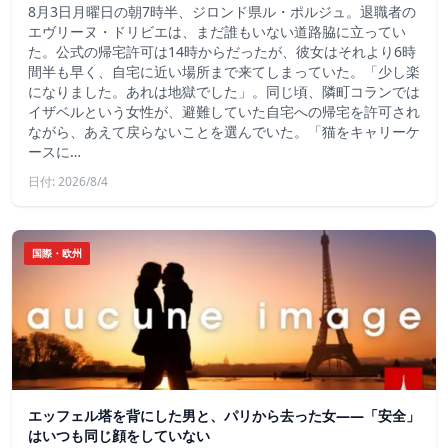
8月3日月曜日の朝7時半、ジロンド県ル・ポルジュ。退職者の
エヴリーヌ・ドリビエは、まだ誰もいない道路脇に立ってい
た。公式の帰宅許可は14時からだったが、彼女はそれより6時
間半も早く、自宅に近い場所まで来てしまっていた。「少し楽
になりました。あれは地獄でした」。同じ頃、隣町コランでは
イザベルという女性が、避難していた自宅への帰宅を許可され
ながら、あえて戻らないことを選んでいた。「猫をキャリーケ
ースに…
日付: 2026/8/4
国際・欧州
エッフェル塔を背にした男と、パリから去った女——「安全」
はいつも同じ顔をしていない