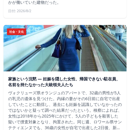
かが働いていた建物だった。
日付: 2026/8/2
社会・文化
家族という沈黙 ― 妊娠を隠した女性、帰国できない駐在員、
名前を持たなかった大統領夫人たち
ヴォクリューズ県オランジュのアパートで、32歳の男性が5人
の乳児の遺体を見つけた。内縁の妻がその6日前に自宅で出産
していたことに動揺し、過去にも妊娠を認識していなかったの
ではないかと疑って調べた結果だったという。検察によれば、
女性は2018年から2025年にかけて、5人の子どもを殺害した
疑いで捜査対象となり、拘置された。同じ週、ロワール県サン
テティエンヌでも、36歳の女性が自宅で出産した2日後、新…