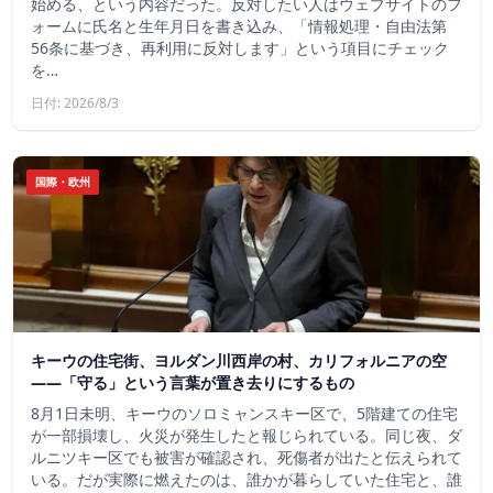
始める、という内容だった。反対したい人はウェブサイトのフ
ォームに氏名と生年月日を書き込み、「情報処理・自由法第
56条に基づき、再利用に反対します」という項目にチェック
を…
日付: 2026/8/3
国際・欧州
キーウの住宅街、ヨルダン川西岸の村、カリフォルニアの空
——「守る」という言葉が置き去りにするもの
8月1日未明、キーウのソロミャンスキー区で、5階建ての住宅
が一部損壊し、火災が発生したと報じられている。同じ夜、ダ
ルニツキー区でも被害が確認され、死傷者が出たと伝えられて
いる。だが実際に燃えたのは、誰かが暮らしていた住宅と、誰