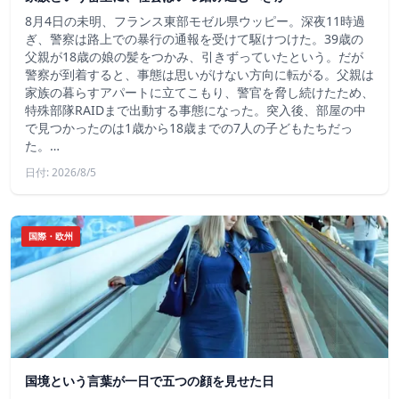
8月4日の未明、フランス東部モゼル県ウッピー。深夜11時過
ぎ、警察は路上での暴行の通報を受けて駆けつけた。39歳の
父親が18歳の娘の髪をつかみ、引きずっていたという。だが
警察が到着すると、事態は思いがけない方向に転がる。父親は
家族の暮らすアパートに立てこもり、警官を脅し続けたため、
特殊部隊RAIDまで出動する事態になった。突入後、部屋の中
で見つかったのは1歳から18歳までの7人の子どもたちだっ
た。…
日付: 2026/8/5
国際・欧州
国境という言葉が一日で五つの顔を見せた日