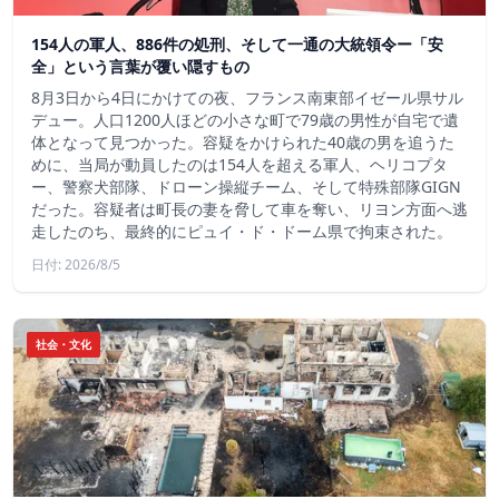
154人の軍人、886件の処刑、そして一通の大統領令ー「安
全」という言葉が覆い隠すもの
8月3日から4日にかけての夜、フランス南東部イゼール県サル
デュー。人口1200人ほどの小さな町で79歳の男性が自宅で遺
体となって見つかった。容疑をかけられた40歳の男を追うた
めに、当局が動員したのは154人を超える軍人、ヘリコプタ
ー、警察犬部隊、ドローン操縦チーム、そして特殊部隊GIGN
だった。容疑者は町長の妻を脅して車を奪い、リヨン方面へ逃
走したのち、最終的にピュイ・ド・ドーム県で拘束された。
日付: 2026/8/5
社会・文化