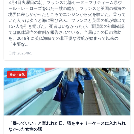
8月4日火曜日の朝、フランス北部セーヌ＝マリティーム県ヴ
ール＝レ＝ローズを出た一艘の船が、フランスと英国の領海の
境界に差しかかったところでエンジンから火を噴いた。乗って
いた人々は次々と海に飛び込み、フランスと英国の船が総出で
157人を引き揚げた。死者はいなかったが、看護師の初期確認
では低体温症の症例が報告されている。当局はこの日の救助
を、2018年に英仏海峡での非正規な渡航が始まって以来の
「主要な…
日付: 2026/8/5
社会・文化
「帰っていい」と言われた日、猫をキャリーケースに入れられ
なかった女性の話