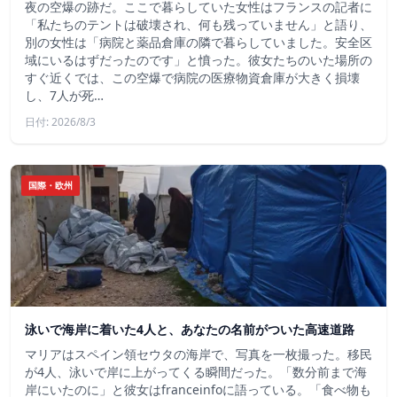
夜の空爆の跡だ。ここで暮らしていた女性はフランスの記者に
「私たちのテントは破壊され、何も残っていません」と語り、
別の女性は「病院と薬品倉庫の隣で暮らしていました。安全区
域にいるはずだったのです」と憤った。彼女たちのいた場所の
すぐ近くでは、この空爆で病院の医療物資倉庫が大きく損壊
し、7人が死…
日付: 2026/8/3
国際・欧州
泳いで海岸に着いた4人と、あなたの名前がついた高速道路
マリアはスペイン領セウタの海岸で、写真を一枚撮った。移民
が4人、泳いで岸に上がってくる瞬間だった。「数分前まで海
岸にいたのに」と彼女はfranceinfoに語っている。「食べ物も