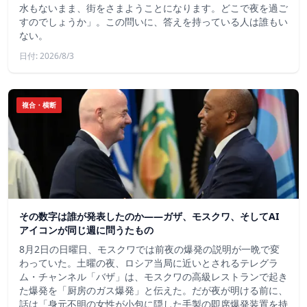
水もないまま、街をさまようことになります。どこで夜を過ご
すのでしょうか」。この問いに、答えを持っている人は誰もい
ない。
日付: 2026/8/3
複合・横断
その数字は誰が発表したのか——ガザ、モスクワ、そしてAI
アイコンが同じ週に問うたもの
8月2日の日曜日、モスクワでは前夜の爆発の説明が一晩で変
わっていた。土曜の夜、ロシア当局に近いとされるテレグラ
ム・チャンネル「バザ」は、モスクワの高級レストランで起き
た爆発を「厨房のガス爆発」と伝えた。だが夜が明ける前に、
話は「身元不明の女性が小包に隠した手製の即席爆発装置を持