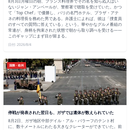
8月3日月曜日の朝、フランス料理界でその名を知らぬ人はい
ないジャン・アンベールが、警察署で聴取を受けていた。かつ
て「Top Chef」で優勝し、パリの名門ホテル、プラザ・アテ
ネの料理長を務めた男である。弁護士によれば、彼は「捜査員
のすべての質問に答えている」という。華やかなグルメ番組の
常連が、身柄を拘束された状態で朝から取り調べを受ける――
このギャップにまず目が留まる。
日付: 2026/8/4
国際・欧州
停戦が発表された翌日も、ガザでは遺体が数えられていた
8月2日、ガザ地区中部デイル・アル・バラーフのテント村
に、数十メートルにわたる大きなクレーターができていた。前