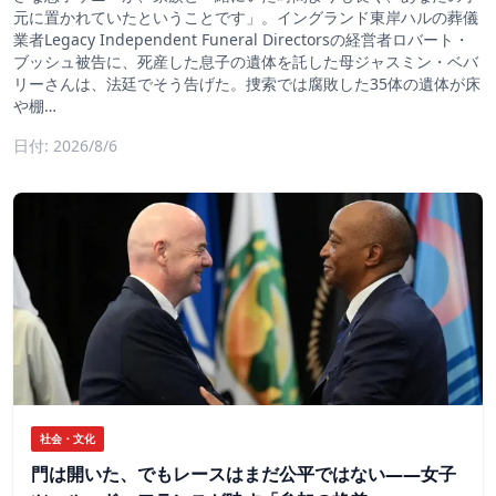
元に置かれていたということです」。イングランド東岸ハルの葬儀
業者Legacy Independent Funeral Directorsの経営者ロバート・
ブッシュ被告に、死産した息子の遺体を託した母ジャスミン・ベバ
リーさんは、法廷でそう告げた。捜索では腐敗した35体の遺体が床
や棚…
日付: 2026/8/6
社会・文化
門は開いた、でもレースはまだ公平ではない――女子