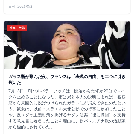
日付: 2026/8/2
社会・文化
ガラス瓶が飛んだ夜、フランスは「表現の自由」を二つに引き
裂いた
7月18日、DJバルバラ・ブッチは、開始からわずか20分でマイ
クを止めることになった。市当局と本人の説明によれば、観客
席から意図的に投げつけられたガラス瓶が飛んできたのだとい
う。彼女は、以前イスラエル大使公邸での行事に参加したこと
や、反ユダヤ主義対策を掲げるヤダン法案（後に撤回）を支持
する意見書に署名したことを理由に、親パレスチナ派の活動家
から標的にされていた。