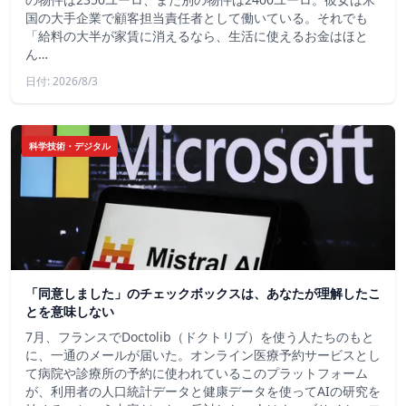
国の大手企業で顧客担当責任者として働いている。それでも
「給料の大半が家賃に消えるなら、生活に使えるお金はほと
ん…
日付: 2026/8/3
科学技術・デジタル
「同意しました」のチェックボックスは、あなたが理解したこ
とを意味しない
7月、フランスでDoctolib（ドクトリブ）を使う人たちのもと
に、一通のメールが届いた。オンライン医療予約サービスとし
て病院や診療所の予約に使われているこのプラットフォーム
が、利用者の人口統計データと健康データを使ってAIの研究を