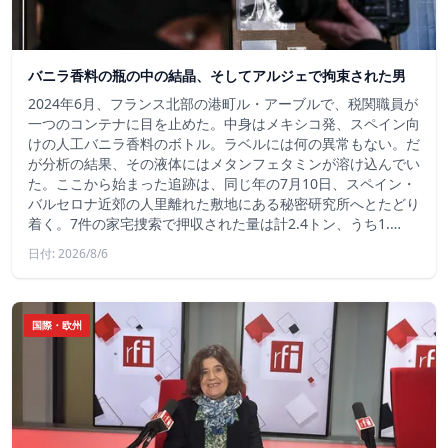
バニラ香料の瓶の中の結晶、そしてアルジェで拘束された男
2024年6月、フランス北部の港町ル・アーブルで、税関職員が
一つのコンテナに目を止めた。中身はメキシコ発、スペイン向
けの人工バニラ香料のボトル。ラベルには何の異常もない。だ
が分析の結果、その液体にはメタンフェタミンが溶け込んでい
た。ここから始まった追跡は、同じ年の7月10日、スペイン・
バルセロナ近郊の人里離れた敷地にある秘密研究所へとたどり
着く。7件の家宅捜索で押収された量は計2.4トン、うち1.…
日付: 2026/8/6
国際・欧州