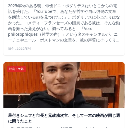
2025年秋のある朝、俳優ドニ・ポダリデスはいとこからの電
話を受けた。「YouTubeで、あなたが哲学や自己啓発の文章
を朗読しているのを見つけたよ」。ポダリデスに心当たりはな
かった。コメディ・フランセーズの団員である彼は、そんな動
画を撮った覚えがない。調べてみると、「Voix
philosophiques（哲学の声）」という名のチャンネルが、ニ
ーチェやニール・ポストマンの文章を、彼の声質にそっくり…
日付: 2026/8/4
社会・文化
星付きシェフと市長と元政務次官、そして一本の映画が同じ週
に問うたこと