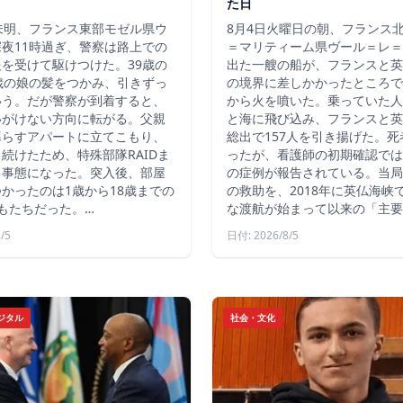
た日
未明、フランス東部モゼル県ウ
8月4日火曜日の朝、フランス
夜11時過ぎ、警察は路上での
＝マリティーム県ヴール＝レ＝
を受けて駆けつけた。39歳の
出た一艘の船が、フランスと英
歳の娘の髪をつかみ、引きずっ
の境界に差しかかったところで
いう。だが警察が到着すると、
から火を噴いた。乗っていた人
いがけない方向に転がる。父親
と海に飛び込み、フランスと英
暮らすアパートに立てこもり、
総出で157人を引き揚げた。
続けたため、特殊部隊RAIDま
ったが、看護師の初期確認では
る事態になった。突入後、部屋
の症例が報告されている。当局
かったのは1歳から18歳までの
の救助を、2018年に英仏海峡
もたちだった。…
な渡航が始まって以来の「主要
/5
日付: 2026/8/5
ジタル
社会・文化