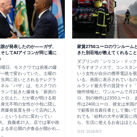
は誰が発表したのか——ガザ、
家賃2750ユーロのワンルーム
そしてAIアイコンが同じ週に
きた別荘地が教えてくれること
の
ダブリンの「シリコン・ドック
日曜日、モスクワでは前夜の爆
下ろすオフィスで、コンスタン
が一晩で変わっていた。土曜の
いう女性が自分の携帯電話を覗
ア当局に近いとされるテレグラ
いる。画面に表示されているの
ンネル「バザ」は、モスクワの
ルランド最大手の賃貸サイト「D
トランで起きた爆発を「厨房の
物件情報だ。ワンルームで月27
」と伝えた。だが夜が明ける前
ロ、別の物件は2350ユーロ、
「身元不明の女性が小包に隠し
件は2400ユーロ。彼女は米国
即席爆発装置を持って店内に入
で顧客担当責任者として働いて
た」というものに変わってい
れでも「給料の大半が家賃に消
人、負傷者21人。店では軍や政
ら、生活に使えるお金はほとん
による非公開の夕食会が開かれ…
日付: 2026/8/3