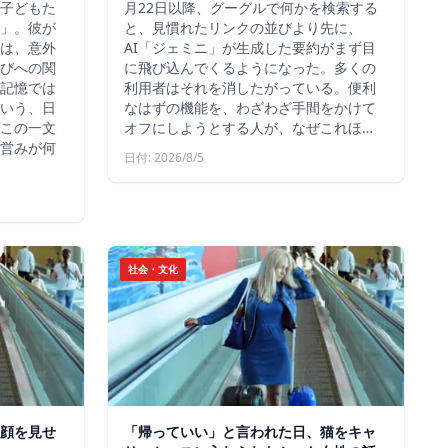
子どもた
月22日以降、グーグルで何かを検索する
」。彼が
と、見慣れたリンクの並びより先に、
は、意外
AI「ジェミニ」が生成した要約がまず目
びへの関
に飛び込んでくるようになった。多くの
記憶では
利用者はそれを消したがっている。便利
いう、日
なはずの機能を、わざわざ手間をかけて
この一文
オフにしようとする人が、なぜこれほ…
営みが何
日付: 2026/8/5
社会・文化
顔を見せ
「帰っていい」と言われた日、猫をキャ