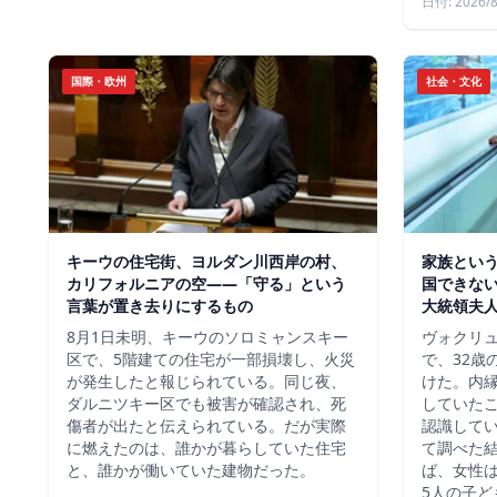
日付: 2026/8
国際・欧州
社会・文化
キーウの住宅街、ヨルダン川西岸の村、
家族という
カリフォルニアの空——「守る」という
国できな
言葉が置き去りにするもの
大統領夫
8月1日未明、キーウのソロミャンスキー
ヴォクリ
区で、5階建ての住宅が一部損壊し、火災
で、32歳
が発生したと報じられている。同じ夜、
けた。内
ダルニツキー区でも被害が確認され、死
していた
傷者が出たと伝えられている。だが実際
認識して
に燃えたのは、誰かが暮らしていた住宅
て調べた
と、誰かが働いていた建物だった。
ば、女性は
5人の子