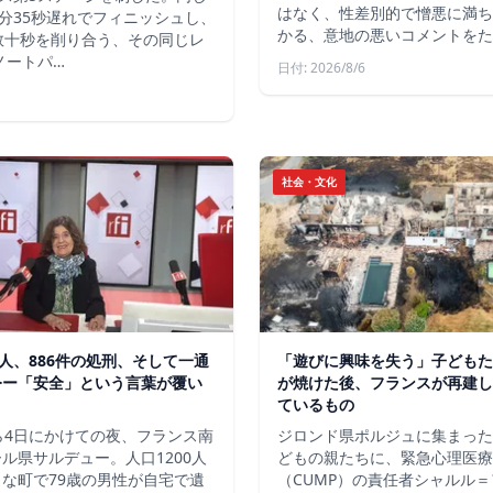
はなく、性差別的で憎悪に満ち
分35秒遅れでフィニッシュし、
かる、意地の悪いコメントをた
数十秒を削り合う、その同じレ
ノートパ…
日付: 2026/8/6
社会・文化
軍人、886件の処刑、そして一通
「遊びに興味を失う」子どもた
令ー「安全」という言葉が覆い
が焼けた後、フランスが再建し
ているもの
ら4日にかけての夜、フランス南
ジロンド県ポルジュに集まった
ル県サルデュー。人口1200人
どもの親たちに、緊急心理医療
な町で79歳の男性が自宅で遺
（CUMP）の責任者シャルル