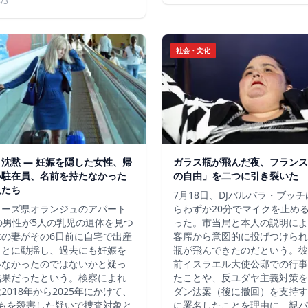
/3
社会・文化
沈黙 ― 妊娠を隠した女性、帰
ガラス瓶が飛んだ夜、フランス
い駐在員、名前を持たなかった
の自由」を二つに引き裂いた
人たち
7月18日、DJバルバラ・ブッ
ューズ県オランジュのアパート
らわずか20分でマイクを止め
の男性が5人の乳児の遺体を見つ
った。市当局と本人の説明によ
縁の妻がその6日前に自宅で出産
客席から意図的に投げつけられ
ことに動揺し、過去にも妊娠を
瓶が飛んできたのだという。彼
いなかったのではないかと疑っ
前イスラエル大使公邸での行事
結果だったという。検察によれ
たことや、反ユダヤ主義対策を
2018年から2025年にかけて、
ダン法案（後に撤回）を支持す
どもを殺害した疑いで捜査対象と
に署名したことを理由に、親パ