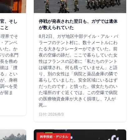
官、そし
停戦が発表された翌日も、ガザでは遺体
こと
が数えられていた
料理界でそ
8月2日、ガザ地区中部デイル・アル・バ
・アンベ
ラーフのテント村に、数十メートルにわ
いた。か
たる大きなクレーターができていた。前
、パリの名門
夜の空爆の跡だ。ここで暮らしていた女
長を務め
性はフランスの記者に「私たちのテント
彼は「捜
は破壊され、何も残っていません」と語
る」とい
り、別の女性は「病院と薬品倉庫の隣で
が、身柄
暮らしていました。安全区域にいるはず
調べを受
だったのです」と憤った。彼女たちのい
が留ま
た場所のすぐ近くでは、この空爆で病院
の医療物資倉庫が大きく損壊し、7人が
死…
日付: 2026/8/3
科学技術・デジタル