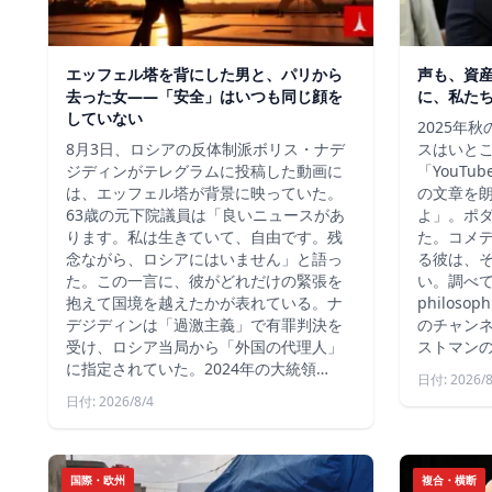
エッフェル塔を背にした男と、パリから
声も、資
去った女——「安全」はいつも同じ顔を
に、私た
していない
2025年
8月3日、ロシアの反体制派ボリス・ナデ
スはいと
ジディンがテレグラムに投稿した動画に
「YouT
は、エッフェル塔が背景に映っていた。
の文章を
63歳の元下院議員は「良いニュースがあ
よ」。ポ
ります。私は生きていて、自由です。残
た。コメ
念ながら、ロシアにはいません」と語っ
る彼は、
た。この一言に、彼がどれだけの緊張を
い。調べて
抱えて国境を越えたかが表れている。ナ
philos
デジディンは「過激主義」で有罪判決を
のチャン
受け、ロシア当局から「外国の代理人」
ストマン
に指定されていた。2024年の大統領…
日付: 2026/8
日付: 2026/8/4
国際・欧州
複合・横断