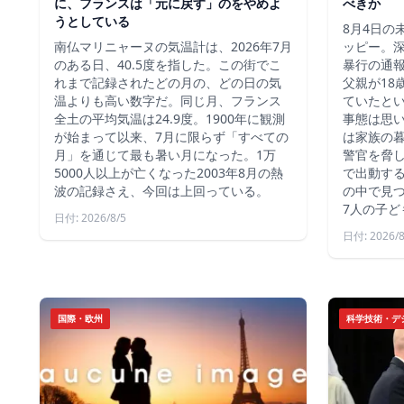
に、フランスは「元に戻す」のをやめよ
べきか
うとしている
8月4日の
南仏マリニャーヌの気温計は、2026年7月
ッピー。深
のある日、40.5度を指した。この街でこ
暴行の通報
れまで記録されたどの月の、どの日の気
父親が18
温よりも高い数字だ。同じ月、フランス
ていたと
全土の平均気温は24.9度。1900年に観測
事態は思
が始まって以来、7月に限らず「すべての
は家族の
月」を通じて最も暑い月になった。1万
警官を脅し
5000人以上が亡くなった2003年8月の熱
で出動す
波の記録さえ、今回は上回っている。
の中で見つ
7人の子ど
日付: 2026/8/5
日付: 2026/8
国際・欧州
科学技術・デ