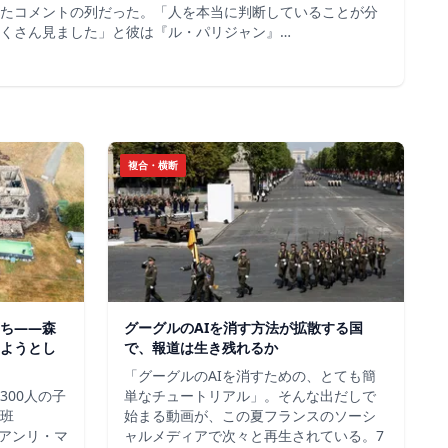
たコメントの列だった。「人を本当に判断していることが分
くさん見ました」と彼は『ル・パリジャン』…
複合・横断
ち——森
グーグルのAIを消す方法が拡散する国
ようとし
で、報道は生き残れるか
「グーグルのAIを消すための、とても簡
300人の子
単なチュートリアル」。そんな出だしで
班
始まる動画が、この夏フランスのソーシ
＝アンリ・マ
ャルメディアで次々と再生されている。7