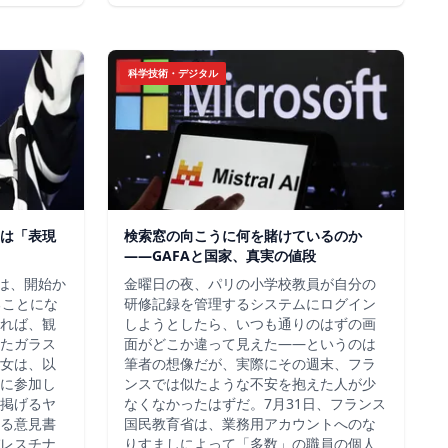
科学技術・デジタル
は「表現
検索窓の向こうに何を賭けているのか
——GAFAと国家、真実の値段
チは、開始か
金曜日の夜、パリの小学校教員が自分の
ることにな
研修記録を管理するシステムにログイン
れば、観
しようとしたら、いつも通りのはずの画
たガラス
面がどこか違って見えた——というのは
女は、以
筆者の想像だが、実際にその週末、フラ
に参加し
ンスでは似たような不安を抱えた人が少
掲げるヤ
なくなかったはずだ。7月31日、フランス
る意見書
国民教育省は、業務用アカウントへのな
レスチナ
りすましによって「多数」の職員の個人