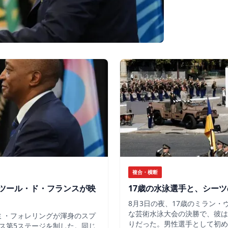
複合・横断
ツール・ド・フランスが映
17歳の水泳選手と、シー
8月3日の夜、17歳のミラン
な芸術水泳大会の決勝で、彼は
ミ・フォレリングが渾身のスプ
りだった。男性選手として初め
ス第5ステージを制した。同じ