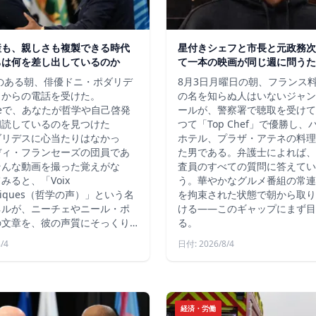
産も、親しさも複製できる時代
星付きシェフと市長と元政務次
ちは何を差し出しているのか
て一本の映画が同じ週に問うた
秋のある朝、俳優ドニ・ポダリデ
8月3日月曜日の朝、フランス
こからの電話を受けた。
の名を知らぬ人はいないジャン
ubeで、あなたが哲学や自己啓発
ールが、警察署で聴取を受けて
朗読しているのを見つけた
つて「Top Chef」で優勝し
ダリデスに心当たりはなかっ
ホテル、プラザ・アテネの料理
ディ・フランセーズの団員であ
た男である。弁護士によれば、
そんな動画を撮った覚えがな
査員のすべての質問に答えてい
みると、「Voix
う。華やかなグルメ番組の常連
ophiques（哲学の声）」という名
を拘束された状態で朝から取り
ネルが、ニーチェやニール・ポ
ける――このギャップにまず目
の文章を、彼の声質にそっくり…
る。
/4
日付: 2026/8/4
経済・労働