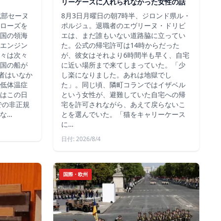
リーケースに入れられなかった女性の話
北部セーヌ
8月3日月曜日の朝7時半、ジロンド県ル・
ローズを
ポルジュ。退職者のエヴリーヌ・ドリビ
国の領海
エは、まだ誰もいない道路脇に立ってい
エンジン
た。公式の帰宅許可は14時からだった
々は次々
が、彼女はそれより6時間半も早く、自宅
国の船が
に近い場所まで来てしまっていた。「少
死者はいなか
し楽になりました。あれは地獄でし
低体温症
た」。同じ頃、隣町コランではイザベル
はこの日
という女性が、避難していた自宅への帰
での非正規
宅を許可されながら、あえて戻らないこ
な…
とを選んでいた。「猫をキャリーケース
に…
日付: 2026/8/4
国際・欧州