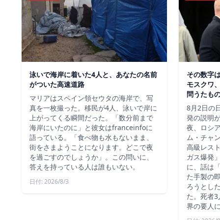
泳いで海岸に着いた4人と、あなたの名前
その数字
がついた高速道路
モスクワ、
問うたも
マリアはスペイン領セウタの海岸で、写
真を一枚撮った。移民が4人、泳いで岸に
8月2日の
上がってくる瞬間だった。「数分前まで
発の説明
海岸にいたのに」と彼女はfranceinfoに
夜、ロシ
語っている。「食べ物も水もないまま、
ム・チャ
街をさまようことになります。どこで夜
高級レス
を過ごすのでしょうか」。この問いに、
ガス爆発
答えを持っている人は誰もいない。
に、話は
た手製の
日付: 2026/8/3
ろうとし
た。死者3
界の要人