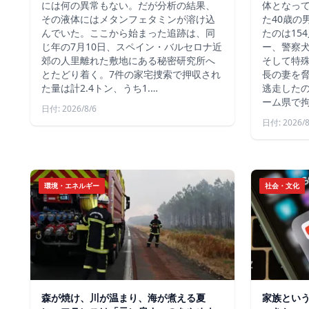
には何の異常もない。だが分析の結果、
体となっ
その液体にはメタンフェタミンが溶け込
た40歳の
んでいた。ここから始まった追跡は、同
たのは15
じ年の7月10日、スペイン・バルセロナ近
ー、警察
郊の人里離れた敷地にある秘密研究所へ
そして特殊
とたどり着く。7件の家宅捜索で押収され
長の妻を
た量は計2.4トン、うち1.…
逃走した
ーム県で
日付: 2026/8/6
日付: 2026/8
環境・エネルギー
社会・文化
森が焼け、川が温まり、海が煮える夏
家族とい