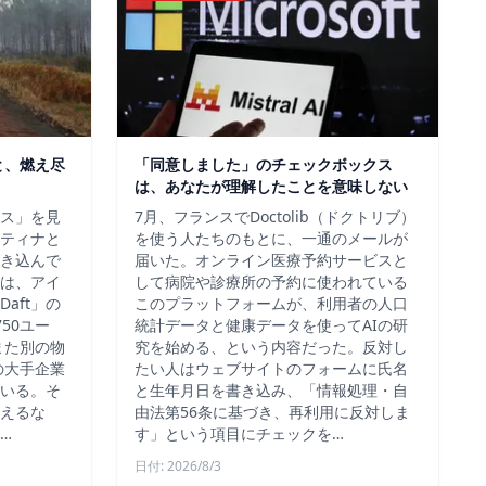
と、燃え尽
「同意しました」のチェックボックス
は、あなたが理解したことを意味しない
ス」を見
7月、フランスでDoctolib（ドクトリブ）
ティナと
を使う人たちのもとに、一通のメールが
き込んで
届いた。オンライン医療予約サービスと
は、アイ
して病院や診療所の予約に使われている
aft」の
このプラットフォームが、利用者の人口
50ユー
統計データと健康データを使ってAIの研
また別の物
究を始める、という内容だった。反対し
の大手企業
たい人はウェブサイトのフォームに氏名
いる。そ
と生年月日を書き込み、「情報処理・自
えるな
由法第56条に基づき、再利用に反対しま
…
す」という項目にチェックを…
日付: 2026/8/3