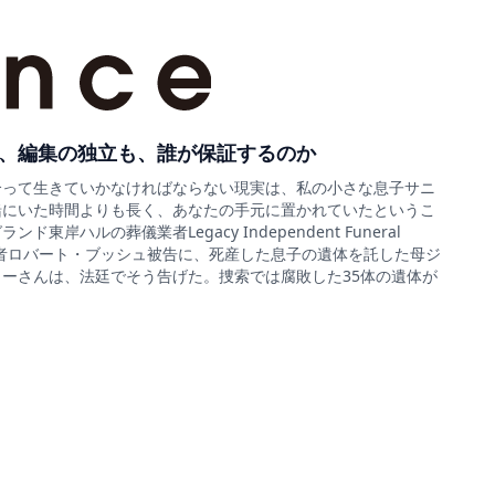
、編集の独立も、誰が保証するのか
合って生きていかなければならない現実は、私の小さな息子サニ
緒にいた時間よりも長く、あなたの手元に置かれていたというこ
ド東岸ハルの葬儀業者Legacy Independent Funeral
sの経営者ロバート・ブッシュ被告に、死産した息子の遺体を託した母ジ
ーさんは、法廷でそう告げた。捜索では腐敗した35体の遺体が