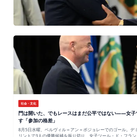
社会・文化
門は開いた、でもレースはまだ公平ではない――女子
す「参加の格差」
8月5日水曜、ベルヴィル＝アン＝ボジョレーでのゴール。デ
リントで3人の優勝候補を振り切り、女子ツール・ド・フラン