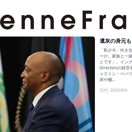
遺灰の身元も
「私が今、向き
ーが、家族と一
とです」。イングラン
Director
ャスミン・ベバリ
床や棚…
日付: 2026/8/6