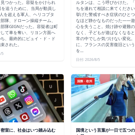
て見つかった。容疑をかけられ
ルタンは、こう呼びかけた。「
男を追うために、当局が動員し
ちを連れて相談に来てください
4人を超える軍人、ヘリコプタ
挙げた警戒すべき症状のひとつ
犬部隊、ドローン操縦チーム、
なほど静かなものだった――遊
部隊GIGNだった。容疑者は町
心を失うこと。焼け跡や避難の
脅して車を奪い、リヨン方面へ
なく、子どもが遊ばなくなると
のち、最終的にピュイ・ド・ド
常の中でしか気づけない変化。
拘束された。
に、フランスの災害復旧という
を…
/5
日付: 2026/8/5
国際・欧州
う密室に、社会はいつ踏み込む
国境という言葉が一日で五つの