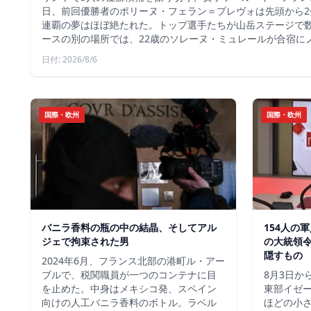
日、前回優勝者のポリーヌ・フェラン＝プレヴォは先頭から2
連覇の夢はほぼ絶たれた。トップ選手たちが山岳ステージで
ースの別の場所では、22歳のソレーヌ・ミュレールが合宿に
日付: 2026/8/6
国際・欧州
国際・欧州
バニラ香料の瓶の中の結晶、そしてアル
154人の
ジェで拘束された男
の大統領
隠すもの
2024年6月、フランス北部の港町ル・アー
ブルで、税関職員が一つのコンテナに目
8月3日か
を止めた。中身はメキシコ発、スペイン
東部イゼー
向けの人工バニラ香料のボトル。ラベル
ほどの小さ