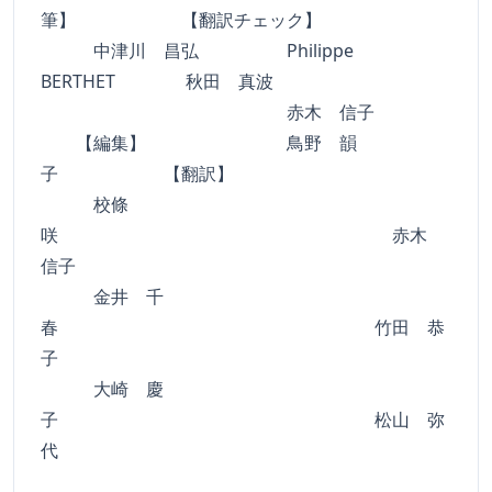
筆】 【翻訳チェック】
中津川 昌弘 Philippe
BERTHET 秋田 真波
赤木 信子
【編集】 鳥野 韻
子 【翻訳】
校條
咲 赤木
信子
金井 千
春 竹田 恭
子
大崎 慶
子 松山 弥
代