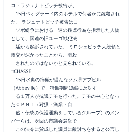
コ・ラジュナトビッチ被告が、
15日ベオグラード内のホテルで何者かに銃殺され
た。 ラジュナトビッチ被告はコ
ソボ紛争における一連の残虐行為を指示した人物
として、国連の旧ユーゴ戦犯法
廷から起訴されていた。 ミロシェビッチ大統領と
親交が深かったことから、暗殺
されたのではないかと見られている。
□CHASSE
15日水禽の狩猟が盛んなソム県アブビル
（Abbeville）で、狩猟期間短縮に反対す
る１万人が抗議デモを行った。デモの中心となっ
たＣＰＮＴ（狩猟・漁業・自
然・伝統の保護運動をしているグループ）のメン
バーらは、次回の市議会選挙で
この法令に賛成した議員に敵討ちをすると公言し