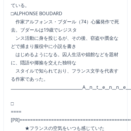
ている。
□ALPHONSE BOUDARD
作家アルフォンス・ブダール（74）心臓発作で死
去。ブダールは19歳でレジスタ
ンス活動に身を投じるが、その後、窃盗や贋金な
どで捕まり服役中に小説を書き
はじめるようになる。囚人生活や娼館などを題材
に、隠語や揶揄を交えた独特な
スタイルで知られており、フランス文学を代表す
る作家であった。
___________________________________A__n__t__e__n__n__e__
□
====
[PR]==========================================
★フランスの空気をいつも感じていた