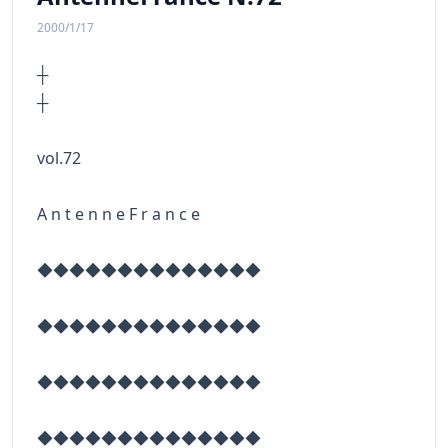
2000/1/17
┼
vol.72
A n t e n n e F r a n c e
◆◆◆◆◆◆◆◆◆◆◆◆◆◆
◆◆◆◆◆◆◆◆◆◆◆◆◆◆
◆◆◆◆◆◆◆◆◆◆◆◆◆◆
◆◆◆◆◆◆◆◆◆◆◆◆◆◆