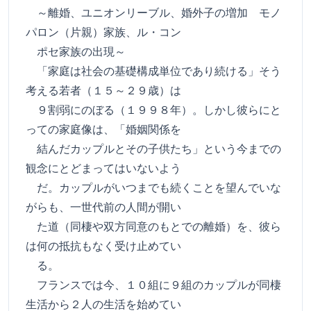
～離婚、ユニオンリーブル、婚外子の増加 モノ
パロン（片親）家族、ル・コン
ポセ家族の出現～
「家庭は社会の基礎構成単位であり続ける」そう
考える若者（１５～２９歳）は
９割弱にのぼる（１９９８年）。しかし彼らにと
っての家庭像は、「婚姻関係を
結んだカップルとその子供たち」という今までの
観念にとどまってはいないよう
だ。カップルがいつまでも続くことを望んでいな
がらも、一世代前の人間が開い
た道（同棲や双方同意のもとでの離婚）を、彼ら
は何の抵抗もなく受け止めてい
る。
フランスでは今、１０組に９組のカップルが同棲
生活から２人の生活を始めてい