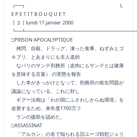
┏━┓ L
E P E T I T B O U Q U E T
┃２┃lundi 17 janvier 2000
┗━┻━━━━━━━━━━━━━━━━━━━━━━
□PRISON APOCALYPTIQUE
拷問、自殺、ドラッグ、凍った食事、ねずみとゴ
キブリ、とあまりにも非人道的
なパリのサンテ刑務所（皮肉にもサンテとは健康
を意味する言葉） の実態を報告
した本がきっかけとなって、刑務所の衛生問題が
議論になっている。これに対し
ギグー法相は「わが国にふさわしからぬ環境」を
改善するため、来年度1700万フ
ランの援助を認めた。
□ASSASSINAT
「アルカン」の名で知られる旧ユーゴ戦犯ジェリ