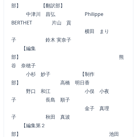
部】 【翻訳部】
中津川 昌弘 Philippe
BERTHET 片山 貢
横田 まり
子 鈴木 実奈子
【編集
部】 熊
谷 奈穂子
小杉 妙子 【制作
部】 高橋 明日香
野口 和江 小俣 小夜
子 長島 順子
金子 真理
子 秋田 真波
【編集第２
部】 池田