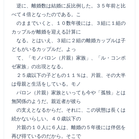
逆に、離婚数は結婚に反比例した。３５年前と比
べて４倍となったのである。こ
のままでいくと、１０数年後には、３組に１組の
カップルが離婚を迎える計算に
なる。とはいえ、３組に２組の離婚カップルは子
どもがいるカップルだ。よっ
て、「モノパロン（片親）家族」、「ル・コンポ
ゼ家族」の出現となる。
２５歳以下の子どもの１１％は、片親、その大半
は母親と生活をしている。モノ
パロン（片親）家族といっても今や「孤独」とは
無関係のようだ。親近者が彼ら
の支えとなるからだ。それに、この状態は長くは
続かないらしい。４０歳以下の
片親の１０人に６人は、離婚の５年後には伴侶を
再び得ているのだから。そこで