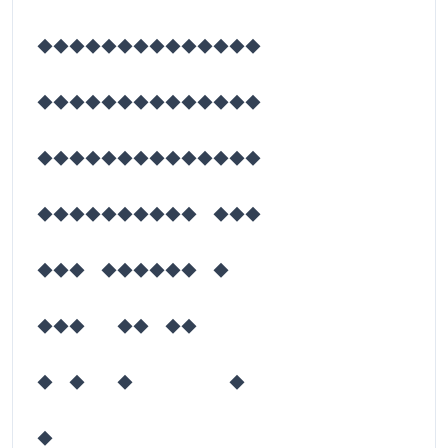
◆◆◆◆◆◆◆◆◆◆◆◆◆◆
◆◆◆◆◆◆◆◆◆◆◆◆◆◆
◆◆◆◆◆◆◆◆◆◆◆◆◆◆
◆◆◆◆◆◆◆◆◆◆ ◆◆◆
◆◆◆ ◆◆◆◆◆◆ ◆
◆◆◆ ◆◆ ◆◆
◆ ◆ ◆ ◆
◆