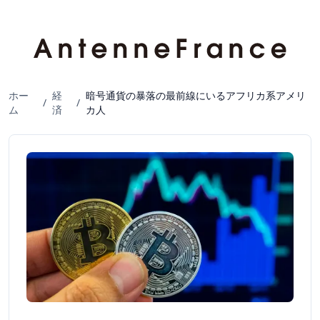
ホー
経
暗号通貨の暴落の最前線にいるアフリカ系アメリ
/
/
ム
済
カ人