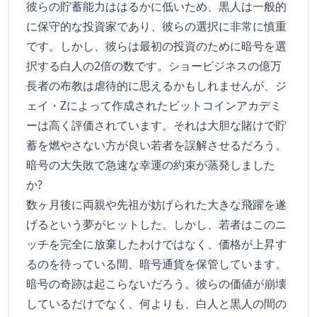
彼らの貯蓄能力ははるかに低いため、黒人は一般的
に保守的な投資家であり、彼らの選択に非常に慎重
です。しかし、彼らは最初の投資のために暗号を選
択する白人の2倍の数です。ショービジネスの億万
長者の布教は虐待的に思えるかもしれませんが、ジ
ェイ・Zによって作成されたビットコインアカデミ
ーは高く評価されています。それは大胆な賭けで貯
蓄を燃やさない方が良い若者を誤解させるだろう。
暗号の大失敗で急速な幸運の約束が蒸発しました
か?
数ヶ月後に両親や先祖が妨げられた大きな飛躍を遂
げるという夢がヒットした。しかし、若者はこのニ
ッチを完全に放棄したわけではなく、価格が上昇す
るのを待っている間、暗号通貨を保管しています。
暗号の奇跡は起こらないだろう。彼らの価値が崩壊
しているだけでなく、何よりも、白人と黒人の間の