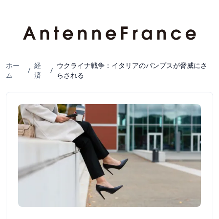
ホー
経
ウクライナ戦争：イタリアのパンプスが脅威にさ
/
/
ム
済
らされる