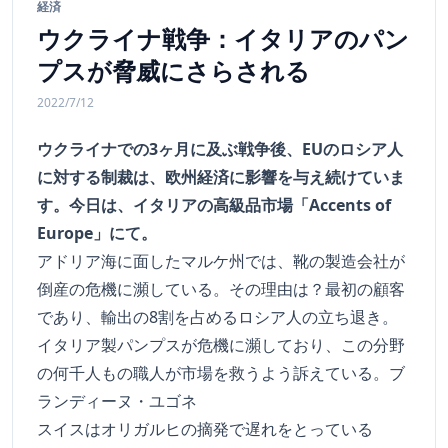
経済
ウクライナ戦争：イタリアのパン
プスが脅威にさらされる
2022/7/12
ウクライナでの3ヶ月に及ぶ戦争後、EUのロシア人
に対する制裁は、欧州経済に影響を与え続けていま
す。今日は、イタリアの高級品市場「Accents of
Europe」にて。
アドリア海に面したマルケ州では、靴の製造会社が
倒産の危機に瀕している。その理由は？最初の顧客
であり、輸出の8割を占めるロシア人の立ち退き。
イタリア製パンプスが危機に瀕しており、この分野
の何千人もの職人が市場を救うよう訴えている。ブ
ランディーヌ・ユゴネ
スイスはオリガルヒの摘発で遅れをとっている