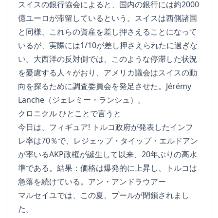
スイスの銀行協会によると、国内の銀行には約2000
億ユーロが滞留しているという。スイスは西側諸国
と同様、これらの資産を差し押さえることになって
いるが、実際には1/10が差し押さえられたに過ぎな
い。大西洋の反対側では、このような停滞した状況
を憂慮する人々がおり、アメリカ議会はスイスの動
向を探るために調査委員会を発足させた。Jérémy
Lanche（ジェレミー・ランシュ）。
クロニクル ひとことで言うと
今日は、フィギュア! トルコ政府が発表したインフ
レ率は70％で、レジェップ・タイップ・エルドアン
が率いるAKP政権が誕生して以来、20年ぶりの高水
準である。結果：価格は爆発的に上昇し、トルコは
急落を続けている。アン・アンドラウアー
マルセイユでは、この夏、プールが閉鎖されまし
た。