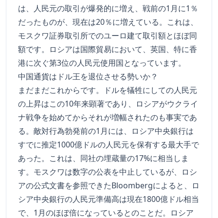
は、人民元の取引が爆発的に増え、戦前の1月に1％
だったものが、現在は20％に増えている。これは、
モスクワ証券取引所でのユーロ建て取引額とほぼ同
額です。ロシアは国際貿易において、英国、特に香
港に次ぐ第3位の人民元使用国となっています。
中国通貨はドル王を退位させる勢いか？
まだまだこれからです。ドルを犠牲にしての人民元
の上昇はこの10年来顕著であり、ロシアがウクライ
ナ戦争を始めてからそれが増幅されたのも事実であ
る。敵対行為勃発前の1月には、ロシア中央銀行は
すでに推定1000億ドルの人民元を保有する最大手で
あった。これは、同社の埋蔵量の17%に相当しま
す。モスクワは数字の公表を中止しているが、ロシ
アの公式文書を参照できたBloombergによると、ロ
シア中央銀行の人民元準備高は現在1800億ドル相当
で、1月のほぼ倍になっているとのことだ。ロシア