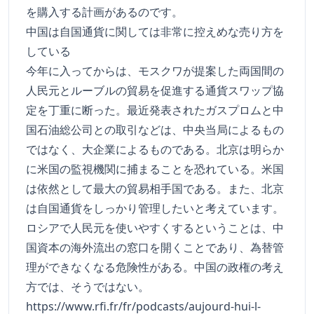
を購入する計画があるのです。
中国は自国通貨に関しては非常に控えめな売り方を
している
今年に入ってからは、モスクワが提案した両国間の
人民元とルーブルの貿易を促進する通貨スワップ協
定を丁重に断った。最近発表されたガスプロムと中
国石油総公司との取引などは、中央当局によるもの
ではなく、大企業によるものである。北京は明らか
に米国の監視機関に捕まることを恐れている。米国
は依然として最大の貿易相手国である。また、北京
は自国通貨をしっかり管理したいと考えています。
ロシアで人民元を使いやすくするということは、中
国資本の海外流出の窓口を開くことであり、為替管
理ができなくなる危険性がある。中国の政権の考え
方では、そうではない。
https://www.rfi.fr/fr/podcasts/aujourd-hui-l-