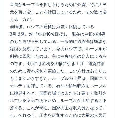
当局がルーブルを押し下げるために外貨、特に人民
元を買い増すことを計画しているため、その数は増
える一方だ。
崩壊後、ロシアの通貨は力強く回復している
3月以降、対ドルで40％回復し、現在は中銀の指導
のもと再び下落している。一般的に通貨高は堅調な
経済を反映しています。今のロシアで、ルーブルが
劇的に回復したのは、主に中央銀行の介入によるも
のです。3月には金利を大幅に引き上げ、通貨防衛
のために資本規制を実施した。この方針はあまりに
もうまくいきすぎた。ルーブルの上昇は、国家にペ
ナルティを課している。石油の輸出収入をルーブル
に換算すると、国際市場ではまだドル建てで取引さ
れている商品であるため、ルーブルが上昇すると下
落する。これが現在、国家の主な収入源となってい
る。それゆえ、圧力を緩和するために大量の人民元