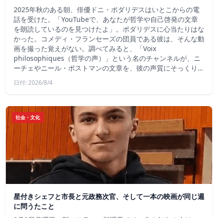
2025年秋のある朝、俳優ドニ・ポダリデスはいとこからの電
話を受けた。「YouTubeで、あなたが哲学や自己啓発の文章
を朗読しているのを見つけたよ」。ポダリデスに心当たりはな
かった。コメディ・フランセーズの団員である彼は、そんな動
画を撮った覚えがない。調べてみると、「Voix
philosophiques（哲学の声）」という名のチャンネルが、ニ
ーチェやニール・ポストマンの文章を、彼の声質にそっくり…
日付: 2026/8/4
社会・文化
星付きシェフと市長と元政務次官、そして一本の映画が同じ週
に問うたこと