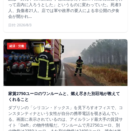
って店内に入ろうとした」というものに変わっていた。死者3
人、負傷者21人。店では軍や政界の要人による非公開の夕食
会が開かれ…
日付: 2026/8/3
経済・労働
家賃2750ユーロのワンルームと、燃え尽きた別荘地が教えて
くれること
ダブリンの「シリコン・ドックス」を見下ろすオフィスで、コ
ンスタンティナという女性が自分の携帯電話を覗き込んでい
る。画面に表示されているのは、アイルランド最大手の賃貸サ
イト「Daft」の物件情報だ。ワンルームで月2750ユーロ、別
の物件は2350ユーロ、また別の物件は2400ユーロ。彼女は米