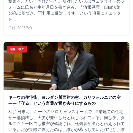
始める、という内容だった。反対したい人はウェブサイトのフ
ォームに氏名と生年月日を書き込み、「情報処理・自由法第
56条に基づき、再利用に反対します」という項目にチェック
を…
日付: 2026/8/3
国際・欧州
キーウの住宅街、ヨルダン川西岸の村、カリフォルニアの空
——「守る」という言葉が置き去りにするもの
8月1日未明、キーウのソロミャンスキー区で、5階建ての住宅
が一部損壊し、火災が発生したと報じられている。同じ夜、ダ
ルニツキー区でも被害が確認され、死傷者が出たと伝えられて
いる。だが実際に燃えたのは、誰かが暮らしていた住宅と、誰