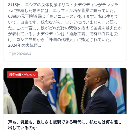
8月3日、ロシアの反体制派ボリス・ナデジディンがテレグラ
ムに投稿した動画には、エッフェル塔が背景に映っていた。
63歳の元下院議員は「良いニュースがあります。私は生きて
いて、自由です。残念ながら、ロシアにはいません」と語っ
た。この一言に、彼がどれだけの緊張を抱えて国境を越えたか
が表れている。ナデジディンは「過激主義」で有罪判決を受
け、ロシア当局から「外国の代理人」に指定されていた。
2024年の大統領…
日付: 2026/8/4
科学技術・デジタル
声も、資産も、親しさも複製できる時代に、私たちは何を差し
出しているのか