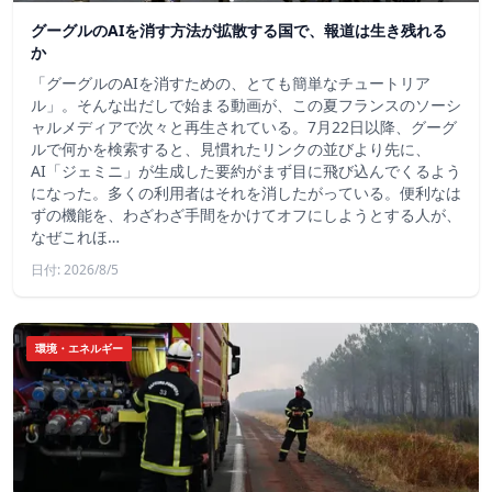
グーグルのAIを消す方法が拡散する国で、報道は生き残れる
か
「グーグルのAIを消すための、とても簡単なチュートリア
ル」。そんな出だしで始まる動画が、この夏フランスのソーシ
ャルメディアで次々と再生されている。7月22日以降、グーグ
ルで何かを検索すると、見慣れたリンクの並びより先に、
AI「ジェミニ」が生成した要約がまず目に飛び込んでくるよう
になった。多くの利用者はそれを消したがっている。便利なは
ずの機能を、わざわざ手間をかけてオフにしようとする人が、
なぜこれほ…
日付: 2026/8/5
環境・エネルギー