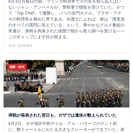
8月3日月曜日の朝、フランス料理界でその名を知らぬ人はい
ないジャン・アンベールが、警察署で聴取を受けていた。かつ
て「Top Chef」で優勝し、パリの名門ホテル、プラザ・アテ
ネの料理長を務めた男である。弁護士によれば、彼は「捜査員
のすべての質問に答えている」という。華やかなグルメ番組の
常連が、身柄を拘束された状態で朝から取り調べを受ける――
このギャップにまず目が留まる。
日付: 2026/8/4
国際・欧州
停戦が発表された翌日も、ガザでは遺体が数えられていた
8月2日、ガザ地区中部デイル・アル・バラーフのテント村
に、数十メートルにわたる大きなクレーターができていた。前