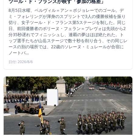
ツール・ド・フランスが映す「参加の格差」
8月5日水曜、ベルヴィル＝アン＝ボジョレーでのゴール。デ
ミ・フォレリングが渾身のスプリントで3人の優勝候補を振り
切り、女子ツール・ド・フランス第5ステージを制した。同じ
日、前回優勝者のポリーヌ・フェラン＝プレヴォは先頭から2
分35秒遅れでフィニッシュし、連覇の夢はほぼ絶たれた。ト
ップ選手たちが山岳ステージで数十秒を削り合う、その同じレ
ースの別の場所では、22歳のソレーヌ・ミュレールが合宿に
ノートパ…
日付: 2026/8/6