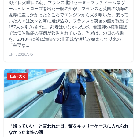
8月4日火曜日の朝、フランス北部セーヌ＝マリティーム県ヴ
ール＝レ＝ローズを出た一艘の船が、フランスと英国の領海の
境界に差しかかったところでエンジンから火を噴いた。乗って
いた人々は次々と海に飛び込み、フランスと英国の船が総出で
157人を引き揚げた。死者はいなかったが、看護師の初期確認
では低体温症の症例が報告されている。当局はこの日の救助
を、2018年に英仏海峡での非正規な渡航が始まって以来の
「主要な…
日付: 2026/8/5
社会・文化
「帰っていい」と言われた日、猫をキャリーケースに入れられ
なかった女性の話