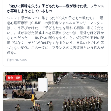
「遊びに興味を失う」子どもたち——森が焼けた後、フランス
が再建しようとしているもの
ジロンド県ポルジュに集まった300人の子どもの親たちに、緊
急心理医療班（CUMP）の責任者シャルル＝アンリ・マルタン
は、こう呼びかけた。「子どもたちを連れて相談に来てくださ
い」。彼が挙げた警戒すべき症状のひとつは、意外なほど静か
なものだった――遊びへの関心を失うこと。焼け跡や避難の記
憶ではなく、子どもが遊ばなくなるという、日常の中でしか気
づけない変化。この一文に、フランスの災害復旧という営みが
何を…
日付: 2026/8/5
複合・横断