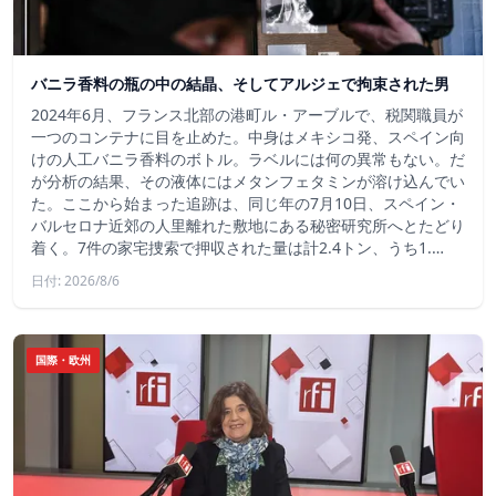
バニラ香料の瓶の中の結晶、そしてアルジェで拘束された男
2024年6月、フランス北部の港町ル・アーブルで、税関職員が
一つのコンテナに目を止めた。中身はメキシコ発、スペイン向
けの人工バニラ香料のボトル。ラベルには何の異常もない。だ
が分析の結果、その液体にはメタンフェタミンが溶け込んでい
た。ここから始まった追跡は、同じ年の7月10日、スペイン・
バルセロナ近郊の人里離れた敷地にある秘密研究所へとたどり
着く。7件の家宅捜索で押収された量は計2.4トン、うち1.…
日付: 2026/8/6
国際・欧州