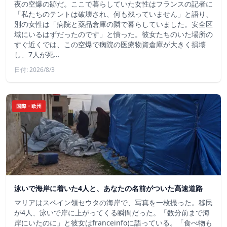
夜の空爆の跡だ。ここで暮らしていた女性はフランスの記者に
「私たちのテントは破壊され、何も残っていません」と語り、
別の女性は「病院と薬品倉庫の隣で暮らしていました。安全区
域にいるはずだったのです」と憤った。彼女たちのいた場所の
すぐ近くでは、この空爆で病院の医療物資倉庫が大きく損壊
し、7人が死…
日付: 2026/8/3
国際・欧州
泳いで海岸に着いた4人と、あなたの名前がついた高速道路
マリアはスペイン領セウタの海岸で、写真を一枚撮った。移民
が4人、泳いで岸に上がってくる瞬間だった。「数分前まで海
岸にいたのに」と彼女はfranceinfoに語っている。「食べ物も