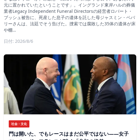
元に置かれていたということです」。イングランド東岸ハルの葬儀
業者Legacy Independent Funeral Directorsの経営者ロバート・
ブッシュ被告に、死産した息子の遺体を託した母ジャスミン・ベバ
リーさんは、法廷でそう告げた。捜索では腐敗した35体の遺体が床
や棚…
日付: 2026/8/6
社会・文化
門は開いた、でもレースはまだ公平ではない――女子