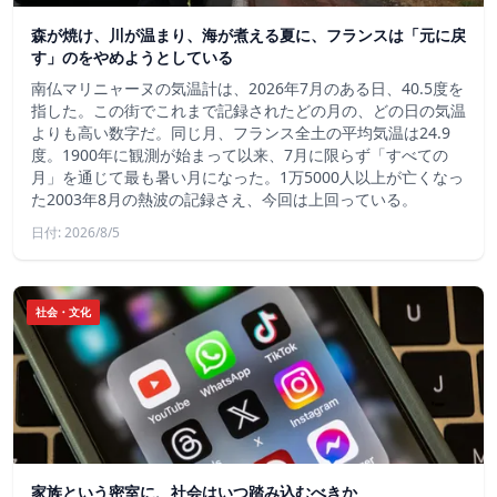
森が焼け、川が温まり、海が煮える夏に、フランスは「元に戻
す」のをやめようとしている
南仏マリニャーヌの気温計は、2026年7月のある日、40.5度を
指した。この街でこれまで記録されたどの月の、どの日の気温
よりも高い数字だ。同じ月、フランス全土の平均気温は24.9
度。1900年に観測が始まって以来、7月に限らず「すべての
月」を通じて最も暑い月になった。1万5000人以上が亡くなっ
た2003年8月の熱波の記録さえ、今回は上回っている。
日付: 2026/8/5
社会・文化
家族という密室に、社会はいつ踏み込むべきか