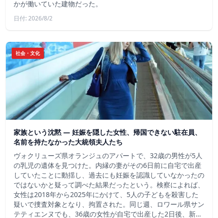
かが働いていた建物だった。
日付: 2026/8/2
社会・文化
家族という沈黙 ― 妊娠を隠した女性、帰国できない駐在員、
名前を持たなかった大統領夫人たち
ヴォクリューズ県オランジュのアパートで、32歳の男性が5人
の乳児の遺体を見つけた。内縁の妻がその6日前に自宅で出産
していたことに動揺し、過去にも妊娠を認識していなかったの
ではないかと疑って調べた結果だったという。検察によれば、
女性は2018年から2025年にかけて、5人の子どもを殺害した
疑いで捜査対象となり、拘置された。同じ週、ロワール県サン
テティエンヌでも、36歳の女性が自宅で出産した2日後、新…