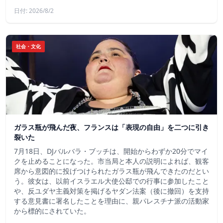
日付: 2026/8/2
社会・文化
ガラス瓶が飛んだ夜、フランスは「表現の自由」を二つに引き
裂いた
7月18日、DJバルバラ・ブッチは、開始からわずか20分でマイ
クを止めることになった。市当局と本人の説明によれば、観客
席から意図的に投げつけられたガラス瓶が飛んできたのだとい
う。彼女は、以前イスラエル大使公邸での行事に参加したこと
や、反ユダヤ主義対策を掲げるヤダン法案（後に撤回）を支持
する意見書に署名したことを理由に、親パレスチナ派の活動家
から標的にされていた。