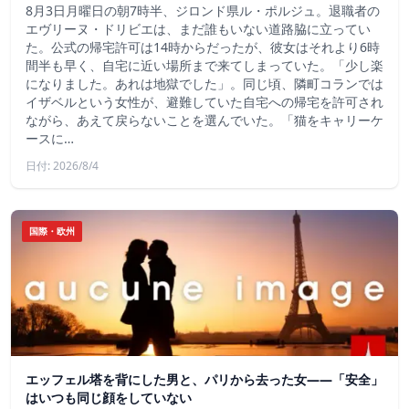
8月3日月曜日の朝7時半、ジロンド県ル・ポルジュ。退職者の
エヴリーヌ・ドリビエは、まだ誰もいない道路脇に立ってい
た。公式の帰宅許可は14時からだったが、彼女はそれより6時
間半も早く、自宅に近い場所まで来てしまっていた。「少し楽
になりました。あれは地獄でした」。同じ頃、隣町コランでは
イザベルという女性が、避難していた自宅への帰宅を許可され
ながら、あえて戻らないことを選んでいた。「猫をキャリーケ
ースに…
日付: 2026/8/4
国際・欧州
エッフェル塔を背にした男と、パリから去った女——「安全」
はいつも同じ顔をしていない