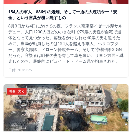
154人の軍人、886件の処刑、そして一通の大統領令ー「安
全」という言葉が覆い隠すもの
8月3日から4日にかけての夜、フランス南東部イゼール県サル
デュー。人口1200人ほどの小さな町で79歳の男性が自宅で遺
体となって見つかった。容疑をかけられた40歳の男を追うた
めに、当局が動員したのは154人を超える軍人、ヘリコプタ
ー、警察犬部隊、ドローン操縦チーム、そして特殊部隊GIGN
だった。容疑者は町長の妻を脅して車を奪い、リヨン方面へ逃
走したのち、最終的にピュイ・ド・ドーム県で拘束された。
日付: 2026/8/5
社会・文化