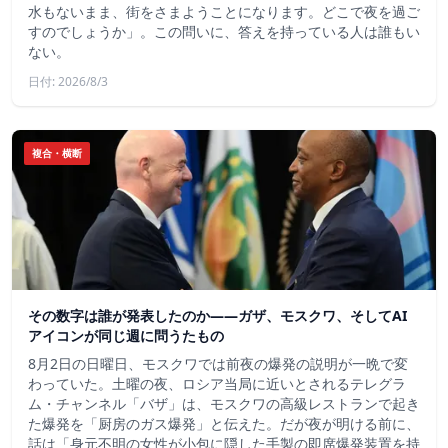
水もないまま、街をさまようことになります。どこで夜を過ご
すのでしょうか」。この問いに、答えを持っている人は誰もい
ない。
日付: 2026/8/3
複合・横断
その数字は誰が発表したのか——ガザ、モスクワ、そしてAI
アイコンが同じ週に問うたもの
8月2日の日曜日、モスクワでは前夜の爆発の説明が一晩で変
わっていた。土曜の夜、ロシア当局に近いとされるテレグラ
ム・チャンネル「バザ」は、モスクワの高級レストランで起き
た爆発を「厨房のガス爆発」と伝えた。だが夜が明ける前に、
話は「身元不明の女性が小包に隠した手製の即席爆発装置を持