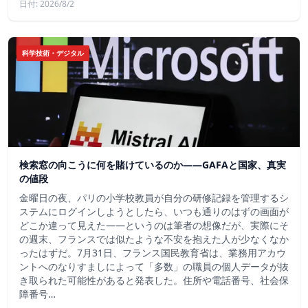
日付: 2026/8/2
科学技術・デジタル
検索窓の向こうに何を賭けているのか——GAFAと国家、真実
の値段
金曜日の夜、パリの小学校教員が自分の研修記録を管理するシ
ステムにログインしようとしたら、いつも通りのはずの画面が
どこか違って見えた——というのは筆者の想像だが、実際にそ
の週末、フランスでは似たような不安を抱えた人が少なくなか
ったはずだ。7月31日、フランス国民教育省は、業務用アカウ
ントへのなりすましによって「多数」の職員の個人データが抜
き取られた可能性があると発表した。住所や電話番号、社会保
障番号…