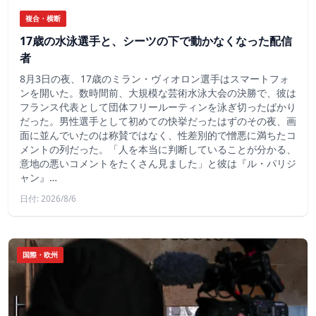
複合・横断
17歳の水泳選手と、シーツの下で動かなくなった配信
者
8月3日の夜、17歳のミラン・ヴィオロン選手はスマートフォ
ンを開いた。数時間前、大規模な芸術水泳大会の決勝で、彼は
フランス代表として団体フリールーティンを泳ぎ切ったばかり
だった。男性選手として初めての快挙だったはずのその夜、画
面に並んでいたのは称賛ではなく、性差別的で憎悪に満ちたコ
メントの列だった。「人を本当に判断していることが分かる、
意地の悪いコメントをたくさん見ました」と彼は『ル・パリジ
ャン』…
日付: 2026/8/6
国際・欧州