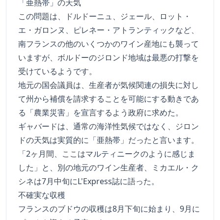
「亜熱帯」の天気
この問題は、ドルドーニュ、ジェール、ロット・
エ・ガロンヌ、ピレネー・アトランティックなど、
南フランスの他のいくつかのワイン産地にも襲って
いますが、ボルドーのジロンド地域は最悪の打撃を
受けているようです。
地元の国会議員は、生産者が気候関連の損失に対し
て州から補償を請求することを可能にする動きであ
る「農業災害」を宣言するよう政府に求めた。
ギャバードは、通常の海洋性気候ではなく、ジロン
ドの天気は実質的に「亜熱帯」だったと言います。
「2ヶ月間、ここはマルティニークのように感じま
した」と、別の地元のワイン生産者、ミカエル・ク
シネは7月中旬にL'Express誌に語った。
不確実な収穫
フランスのブドウの収穫は8月下旬に始まり、9月に