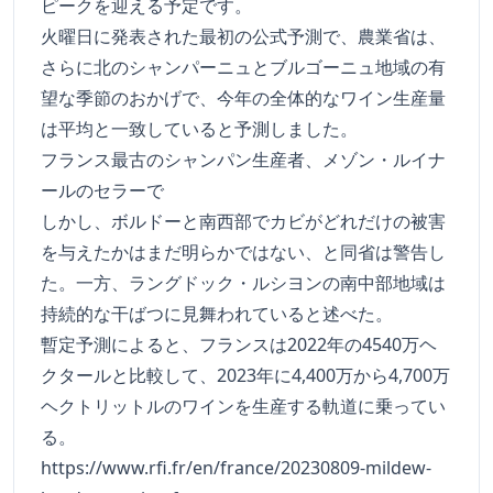
ピークを迎える予定です。
火曜日に発表された最初の公式予測で、農業省は、
さらに北のシャンパーニュとブルゴーニュ地域の有
望な季節のおかげで、今年の全体的なワイン生産量
は平均と一致していると予測しました。
フランス最古のシャンパン生産者、メゾン・ルイナ
ールのセラーで
しかし、ボルドーと南西部でカビがどれだけの被害
を与えたかはまだ明らかではない、と同省は警告し
た。一方、ラングドック・ルシヨンの南中部地域は
持続的な干ばつに見舞われていると述べた。
暫定予測によると、フランスは2022年の4540万ヘ
クタールと比較して、2023年に4,400万から4,700万
ヘクトリットルのワインを生産する軌道に乗ってい
る。
https://www.rfi.fr/en/france/20230809-mildew-