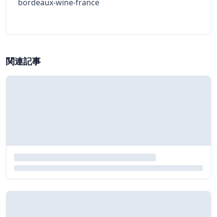
bordeaux-wine-france
関連記事