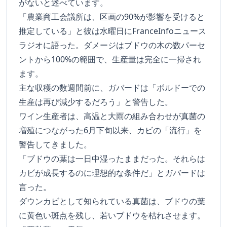
がないと述べています。
「農業商工会議所は、区画の90%が影響を受けると
推定している」と彼は水曜日にFranceInfoニュース
ラジオに語った。ダメージはブドウの木の数パーセ
ントから100%の範囲で、生産量は完全に一掃され
ます。
主な収穫の数週間前に、ガバードは「ボルドーでの
生産は再び減少するだろう」と警告した。
ワイン生産者は、高温と大雨の組み合わせが真菌の
増殖につながった6月下旬以来、カビの「流行」を
警告してきました。
「ブドウの葉は一日中湿ったままだった。それらは
カビが成長するのに理想的な条件だ」とガバードは
言った。
ダウンカビとして知られている真菌は、ブドウの葉
に黄色い斑点を残し、若いブドウを枯れさせます。