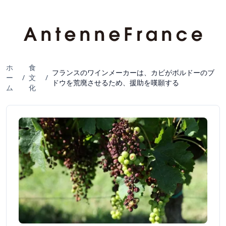
ホ
食
フランスのワインメーカーは、カビがボルドーのブ
ー
/
文
/
ドウを荒廃させるため、援助を嘆願する
ム
化