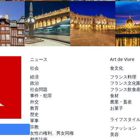
ニュース
Art de Vivre
社会
食文化
経済
フランス料理
政治
フランス文化
社会問題
フランス飲食
事件・犯罪
食材
外交
農業・畜産
教育
お菓子
歴史
ライフスタイ
軍事
宗教
ファッション
女性の権利、男女同権
美容
都市計画