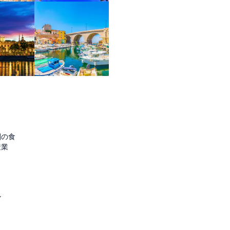
圏の食
産業
ル