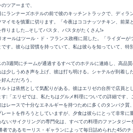
ンのツアーまで、
日にランナーズホテルの前で彼のキッチントラックで、ディラ
ツマイモを慎重に切ります。「今夜はココナッツチキン、前菜
作りました...そしてパスタ、パスタがたくさん!»
オリオールはツール・ド・フランス政権に屈した。「ライダーが
とです。彼らは習慣を持っていて、私は彼らを知っていて、特
スの3週間にチームが通過するすべてのホテルに連絡し、高品質
れは少しうめき声を上げ、彼は打ち明ける。シャテルが到着し
を好んだだろう。
ウルトは依然として気配りがある。彼はエリゼの台所で店員とし
ます:「エリゼでは、私たちはグルメ料理についての詳細です、
彼はレースで十分なエネルギーを持つために多くのタンパク質
プレートを作ろうとしていますが、夕食は彼らにとって非常に
わない:サイクリングの専門化は、すべての料理のファンタジー
の勝者であるモーリス・ギャランによって毎日詰められた45の