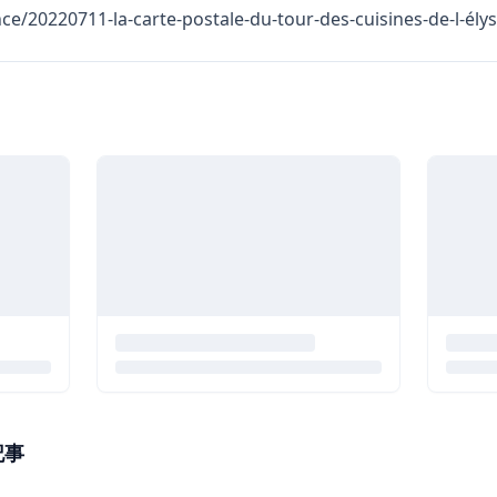
ance/20220711-la-carte-postale-du-tour-des-cuisines-de-l-ély
記事